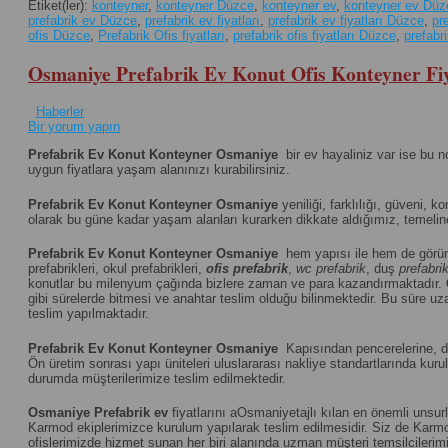
Etiket(ler):
konteyner
,
konteyner Düzce
,
konteyner ev
,
konteyner ev Düz
prefabrik ev Düzce
,
prefabrik ev fiyatları
,
prefabrik ev fiyatları Düzce
,
pr
ofis Düzce
,
Prefabrik Ofis fiyatları
,
prefabrik ofis fiyatları Düzce
,
prefabr
Osmaniye Prefabrik Ev Konut Ofis Konteyner Fiy
Haberler
Bir yorum yapın
Prefabrik Ev Konut Konteyner Osmaniye
bir ev hayaliniz var ise bu 
uygun fiyatlara yaşam alanınızı kurabilirsiniz.
Prefabrik Ev Konut Konteyner Osmaniye
yeniliği, farklılığı, güveni, k
olarak bu güne kadar yaşam alanları kurarken dikkate aldığımız, temeline 
Prefabrik Ev Konut Konteyner Osmaniye
hem yapısı ile hem de görün
prefabrikleri, okul prefabrikleri,
ofis prefabrik
,
wc prefabrik
, duş
prefabri
konutlar bu milenyum çağında bizlere zaman ve para kazandırmaktadır.
gibi sürelerde bitmesi ve anahtar teslim olduğu bilinmektedir. Bu süre uza
teslim yapılmaktadır.
Prefabrik Ev Konut Konteyner Osmaniye
Kapısından pencerelerine, duv
Ön üretim sonrası yapı üniteleri uluslararası nakliye standartlarında k
durumda müşterilerimize teslim edilmektedir.
Osmaniye
Prefabrik ev
fiyatlarını aOsmaniyetajlı kılan en önemli unsur
Karmod ekiplerimizce kurulum yapılarak teslim edilmesidir. Siz de Karmod
ofislerimizde hizmet sunan her biri alanında uzman müşteri temsilcilerimiz