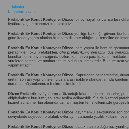
Haberler
Bir yorum yapın
Prefabrik Ev Konut Konteyner Düzce
bir ev hayaliniz var ise bu nokt
fiyatlara yaşam alanınızı kurabilirsiniz.
Prefabrik Ev Konut Konteyner Düzce
yeniliği, farklılığı, güveni, konfor
güne kadar yaşam alanları kurarken dikkate aldığımız, temeline de insanı
Prefabrik Ev Konut Konteyner Düzce
hem yapısı ile hem de görünümü
prefabrikleri, okul prefabrikleri,
ofis prefabrik
,
wc prefabrik
, duş
prefabri
konutlar bu milenyum çağında bizlere zaman ve para kazandırmaktadır.
sürelerde bitmesi ve anahtar teslim olduğu bilinmektedir. Bu süre uzar vey
yapılmaktadır.
Prefabrik Ev Konut Konteyner Düzce
Kapısından pencerelerine, duvar p
üretim sonrası yapı üniteleri uluslararası nakliye standartlarında kuru
durumda müşterilerimize teslim edilmektedir.
Düzce
Prefabrik ev
fiyatlarını aDüzcetajlı kılan en önemli unsurlar; pr
ekiplerimizce kurulum yapılarak teslim edilmesidir. Siz de Karmod prefabr
hizmet sunan her biri alanında uzman müşteri temsilcilerimizle görüşebili
Prefabrik Ev Konut Konteyner Düzce
gayrimenkul sektöründe son dönemi
seviyelerde seyreden prefabrik evler aynı zamanda yazlık kullanım özelliğ
Prefabrik Ev Konut Konteyner Düzce
olarak sahip olduğumuz yenilikçi 