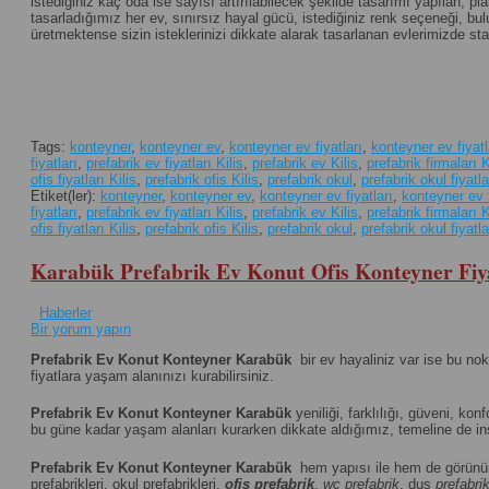
istediğiniz kaç oda ise sayısı artırılabilecek şekilde tasarımı yapılan, plan
tasarladığımız her ev, sınırsız hayal gücü, istediğiniz renk seçeneği, 
üretmektense sizin isteklerinizi dikkate alarak tasarlanan evlerimizde st
Tags:
konteyner
,
konteyner ev
,
konteyner ev fiyatları
,
konteyner ev fiyatla
fiyatları
,
prefabrik ev fiyatları Kilis
,
prefabrik ev Kilis
,
prefabrik firmaları K
ofis fiyatları Kilis
,
prefabrik ofis Kilis
,
prefabrik okul
,
prefabrik okul fiyatla
Etiket(ler):
konteyner
,
konteyner ev
,
konteyner ev fiyatları
,
konteyner ev f
fiyatları
,
prefabrik ev fiyatları Kilis
,
prefabrik ev Kilis
,
prefabrik firmaları K
ofis fiyatları Kilis
,
prefabrik ofis Kilis
,
prefabrik okul
,
prefabrik okul fiyatla
Karabük Prefabrik Ev Konut Ofis Konteyner Fiya
Haberler
Bir yorum yapın
Prefabrik Ev Konut Konteyner Karabük
bir ev hayaliniz var ise bu no
fiyatlara yaşam alanınızı kurabilirsiniz.
Prefabrik Ev Konut Konteyner Karabük
yeniliği, farklılığı, güveni, konf
bu güne kadar yaşam alanları kurarken dikkate aldığımız, temeline de ins
Prefabrik Ev Konut Konteyner Karabük
hem yapısı ile hem de görünü
prefabrikleri, okul prefabrikleri,
ofis prefabrik
,
wc prefabrik
, duş
prefabri