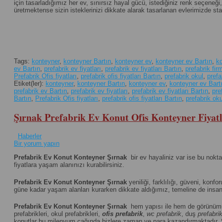
için tasarladığımız her ev, sınırsız hayal gücü, istediğiniz renk seçene
üretmektense sizin isteklerinizi dikkate alarak tasarlanan evlerimizde st
Tags:
konteyner
,
konteyner Bartın
,
konteyner ev
,
konteyner ev Bartın
,
ko
ev Bartın
,
prefabrik ev fiyatları
,
prefabrik ev fiyatları Bartın
,
prefabrik fir
Prefabrik Ofis fiyatları
,
prefabrik ofis fiyatları Bartın
,
prefabrik okul
,
prefa
Etiket(ler):
konteyner
,
konteyner Bartın
,
konteyner ev
,
konteyner ev Bart
prefabrik ev Bartın
,
prefabrik ev fiyatları
,
prefabrik ev fiyatları Bartın
,
pre
Bartın
,
Prefabrik Ofis fiyatları
,
prefabrik ofis fiyatları Bartın
,
prefabrik oku
Şırnak Prefabrik Ev Konut Ofis Konteyner Fiyatl
Haberler
Bir yorum yapın
Prefabrik Ev Konut Konteyner Şırnak
bir ev hayaliniz var ise bu nokt
fiyatlara yaşam alanınızı kurabilirsiniz.
Prefabrik Ev Konut Konteyner Şırnak
yeniliği, farklılığı, güveni, konfor
güne kadar yaşam alanları kurarken dikkate aldığımız, temeline de insanı
Prefabrik Ev Konut Konteyner Şırnak
hem yapısı ile hem de görünümü
prefabrikleri, okul prefabrikleri,
ofis prefabrik
,
wc prefabrik
, duş
prefabri
konutlar bu milenyum çağında bizlere zaman ve para kazandırmaktadır.