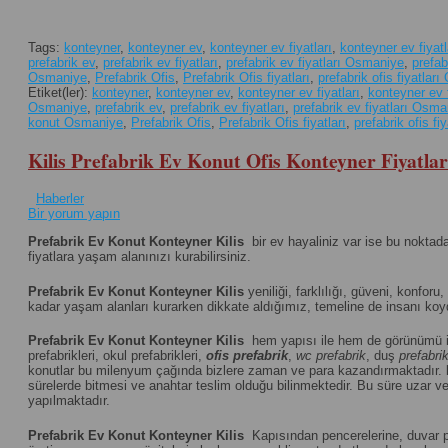
Tags:
konteyner
,
konteyner ev
,
konteyner ev fiyatları
,
konteyner ev fiyat
prefabrik ev
,
prefabrik ev fiyatları
,
prefabrik ev fiyatları Osmaniye
,
prefa
Osmaniye
,
Prefabrik Ofis
,
Prefabrik Ofis fiyatları
,
prefabrik ofis fiyatlar
Etiket(ler):
konteyner
,
konteyner ev
,
konteyner ev fiyatları
,
konteyner ev 
Osmaniye
,
prefabrik ev
,
prefabrik ev fiyatları
,
prefabrik ev fiyatları Osm
konut Osmaniye
,
Prefabrik Ofis
,
Prefabrik Ofis fiyatları
,
prefabrik ofis f
Kilis Prefabrik Ev Konut Ofis Konteyner Fiyatlar
Haberler
Bir yorum yapın
Prefabrik Ev Konut Konteyner Kilis
bir ev hayaliniz var ise bu noktad
fiyatlara yaşam alanınızı kurabilirsiniz.
Prefabrik Ev Konut Konteyner Kilis
yeniliği, farklılığı, güveni, konforu,
kadar yaşam alanları kurarken dikkate aldığımız, temeline de insanı koydu
Prefabrik Ev Konut Konteyner Kilis
hem yapısı ile hem de görünümü i
prefabrikleri, okul prefabrikleri,
ofis prefabrik
,
wc prefabrik
, duş
prefabri
konutlar bu milenyum çağında bizlere zaman ve para kazandırmaktadır.
sürelerde bitmesi ve anahtar teslim olduğu bilinmektedir. Bu süre uzar vey
yapılmaktadır.
Prefabrik Ev Konut Konteyner Kilis
Kapısından pencerelerine, duvar pan