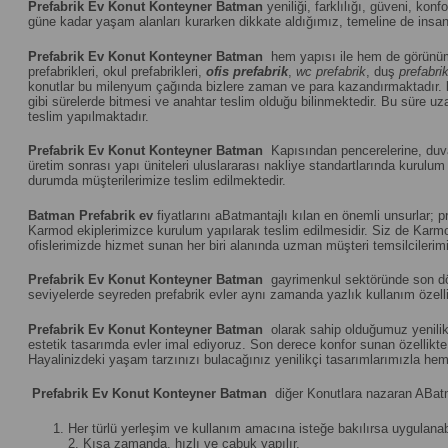
Prefabrik Ev Konut Konteyner Batman
yeniliği, farklılığı, güveni, konf
güne kadar yaşam alanları kurarken dikkate aldığımız, temeline de insanı
Prefabrik Ev Konut Konteyner Batman
hem yapısı ile hem de görünüm
prefabrikleri, okul prefabrikleri,
ofis prefabrik
,
wc prefabrik
, duş
prefabri
konutlar bu milenyum çağında bizlere zaman ve para kazandırmaktadır.
gibi sürelerde bitmesi ve anahtar teslim olduğu bilinmektedir. Bu süre uza
teslim yapılmaktadır.
Prefabrik Ev Konut Konteyner Batman
Kapısından pencerelerine, duvar
üretim sonrası yapı üniteleri uluslararası nakliye standartlarında kuru
durumda müşterilerimize teslim edilmektedir.
Batman
Prefabrik ev
fiyatlarını aBatmantajlı kılan en önemli unsurlar; 
Karmod ekiplerimizce kurulum yapılarak teslim edilmesidir. Siz de Karmod
ofislerimizde hizmet sunan her biri alanında uzman müşteri temsilcilerimiz
Prefabrik Ev Konut Konteyner Batman
gayrimenkul sektöründe son döne
seviyelerde seyreden prefabrik evler aynı zamanda yazlık kullanım özelliğ
Prefabrik Ev Konut Konteyner Batman
olarak sahip olduğumuz yenilikç
estetik tasarımda evler imal ediyoruz. Son derece konfor sunan özellikte u
Hayalinizdeki yaşam tarzınızı bulacağınız yenilikçi tasarımlarımızla hem
Prefabrik Ev Konut Konteyner Batman
diğer Konutlara nazaran ABatm
Her türlü yerleşim ve kullanım amacına isteğe bakılırsa uygulanabi
2. Kısa zamanda, hızlı ve çabuk yapılır.