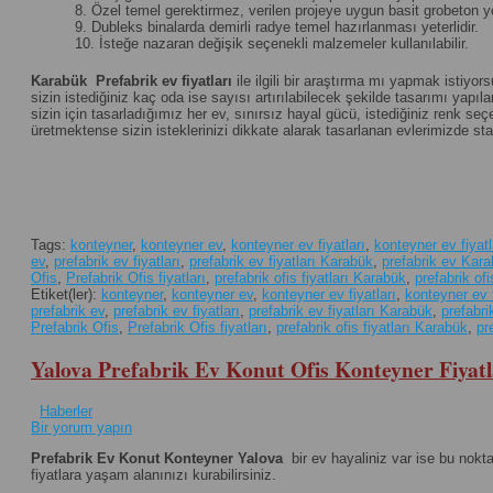
8. Özel temel gerektirmez, verilen projeye uygun basit grobeton yet
9. Dubleks binalarda demirli radye temel hazırlanması yeterlidir.
10. İsteğe nazaran değişik seçenekli malzemeler kullanılabilir.
Karabük
Prefabrik ev fiyatları
ile ilgili bir araştırma mı yapmak istiyor
sizin istediğiniz kaç oda ise sayısı artırılabilecek şekilde tasarımı yapılan
sizin için tasarladığımız her ev, sınırsız hayal gücü, istediğiniz renk 
üretmektense sizin isteklerinizi dikkate alarak tasarlanan evlerimizde st
Tags:
konteyner
,
konteyner ev
,
konteyner ev fiyatları
,
konteyner ev fiyat
ev
,
prefabrik ev fiyatları
,
prefabrik ev fiyatları Karabük
,
prefabrik ev Kar
Ofis
,
Prefabrik Ofis fiyatları
,
prefabrik ofis fiyatları Karabük
,
prefabrik of
Etiket(ler):
konteyner
,
konteyner ev
,
konteyner ev fiyatları
,
konteyner ev 
prefabrik ev
,
prefabrik ev fiyatları
,
prefabrik ev fiyatları Karabük
,
prefabr
Prefabrik Ofis
,
Prefabrik Ofis fiyatları
,
prefabrik ofis fiyatları Karabük
,
pr
Yalova Prefabrik Ev Konut Ofis Konteyner Fiyatl
Haberler
Bir yorum yapın
Prefabrik Ev Konut Konteyner Yalova
bir ev hayaliniz var ise bu nokt
fiyatlara yaşam alanınızı kurabilirsiniz.