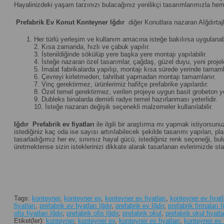
Hayalinizdeki yaşam tarzınızı bulacağınız yenilikçi tasarımlarımızla hem
Prefabrik Ev Konut Konteyner Iğdır
diğer Konutlara nazaran AIğdırtajl
Her türlü yerleşim ve kullanım amacına isteğe bakılırsa uygulanabi
2. Kısa zamanda, hızlı ve çabuk yapılır.
3. İstenildiğinde sökülüp yere başka yere montajı yapılabilir.
4. İsteğe nazaran özel tasarımlar, çağdaş, güzel duyu, yeni projeler 
5. İmalat fabrikalarda yapılıp, montajı kısa sürede yerinde tamamla
6. Çevreyi kirletmeden, tahribat yapmadan montajı tamamlanır.
7. Vinç gerektirmez, ürünlerimiz hafifçe prefabrike yapılardır.
8. Özel temel gerektirmez, verilen projeye uygun basit grobeton yet
9. Dubleks binalarda demirli radye temel hazırlanması yeterlidir.
10. İsteğe nazaran değişik seçenekli malzemeler kullanılabilir.
Iğdır
Prefabrik ev fiyatları
ile ilgili bir araştırma mı yapmak istiyorsunu
istediğiniz kaç oda ise sayısı artırılabilecek şekilde tasarımı yapılan, plan
tasarladığımız her ev, sınırsız hayal gücü, istediğiniz renk seçeneği, 
üretmektense sizin isteklerinizi dikkate alarak tasarlanan evlerimizde st
Tags:
konteyner
,
konteyner ev
,
konteyner ev fiyatları
,
konteyner ev fiyatla
fiyatları
,
prefabrik ev fiyatları Iğdır
,
prefabrik ev Iğdır
,
prefabrik firmaları I
ofis fiyatları Iğdır
,
prefabrik ofis Iğdır
,
prefabrik okul
,
prefabrik okul fiyatla
Etiket(ler):
konteyner
,
konteyner ev
,
konteyner ev fiyatları
,
konteyner ev f