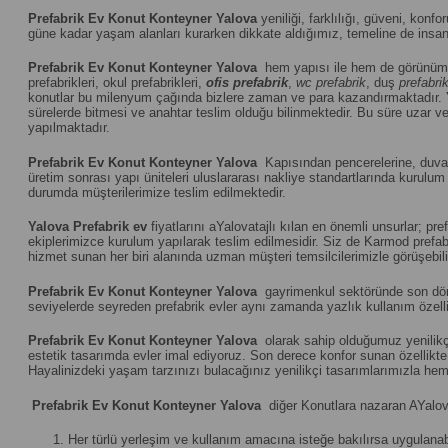
Prefabrik Ev Konut Konteyner Yalova
yeniliği, farklılığı, güveni, konfo
güne kadar yaşam alanları kurarken dikkate aldığımız, temeline de insanı
Prefabrik Ev Konut Konteyner Yalova
hem yapısı ile hem de görünümü
prefabrikleri, okul prefabrikleri,
ofis prefabrik
,
wc prefabrik
, duş
prefabri
konutlar bu milenyum çağında bizlere zaman ve para kazandırmaktadır.
sürelerde bitmesi ve anahtar teslim olduğu bilinmektedir. Bu süre uzar vey
yapılmaktadır.
Prefabrik Ev Konut Konteyner Yalova
Kapısından pencerelerine, duvar 
üretim sonrası yapı üniteleri uluslararası nakliye standartlarında kuru
durumda müşterilerimize teslim edilmektedir.
Yalova
Prefabrik ev
fiyatlarını aYalovatajlı kılan en önemli unsurlar; p
ekiplerimizce kurulum yapılarak teslim edilmesidir. Siz de Karmod prefabr
hizmet sunan her biri alanında uzman müşteri temsilcilerimizle görüşebili
Prefabrik Ev Konut Konteyner Yalova
gayrimenkul sektöründe son dönem
seviyelerde seyreden prefabrik evler aynı zamanda yazlık kullanım özelliğ
Prefabrik Ev Konut Konteyner Yalova
olarak sahip olduğumuz yenilikçi
estetik tasarımda evler imal ediyoruz. Son derece konfor sunan özellikte u
Hayalinizdeki yaşam tarzınızı bulacağınız yenilikçi tasarımlarımızla hem
Prefabrik Ev Konut Konteyner Yalova
diğer Konutlara nazaran AYalova
Her türlü yerleşim ve kullanım amacına isteğe bakılırsa uygulanabi