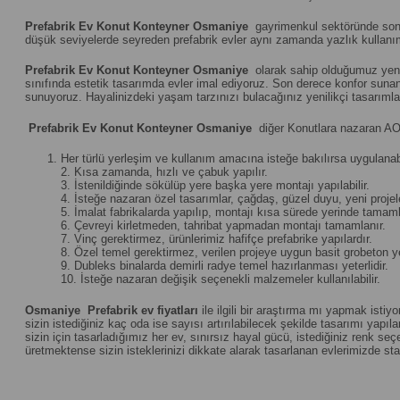
Prefabrik Ev Konut Konteyner Osmaniye
gayrimenkul sektöründe son dö
düşük seviyelerde seyreden prefabrik evler aynı zamanda yazlık kullanım 
Prefabrik Ev Konut Konteyner Osmaniye
olarak sahip olduğumuz yenil
sınıfında estetik tasarımda evler imal ediyoruz. Son derece konfor sunan ö
sunuyoruz. Hayalinizdeki yaşam tarzınızı bulacağınız yenilikçi tasarıml
Prefabrik Ev Konut Konteyner Osmaniye
diğer Konutlara nazaran AO
Her türlü yerleşim ve kullanım amacına isteğe bakılırsa uygulanabi
2. Kısa zamanda, hızlı ve çabuk yapılır.
3. İstenildiğinde sökülüp yere başka yere montajı yapılabilir.
4. İsteğe nazaran özel tasarımlar, çağdaş, güzel duyu, yeni projeler 
5. İmalat fabrikalarda yapılıp, montajı kısa sürede yerinde tamamla
6. Çevreyi kirletmeden, tahribat yapmadan montajı tamamlanır.
7. Vinç gerektirmez, ürünlerimiz hafifçe prefabrike yapılardır.
8. Özel temel gerektirmez, verilen projeye uygun basit grobeton yet
9. Dubleks binalarda demirli radye temel hazırlanması yeterlidir.
10. İsteğe nazaran değişik seçenekli malzemeler kullanılabilir.
Osmaniye
Prefabrik ev fiyatları
ile ilgili bir araştırma mı yapmak istiy
sizin istediğiniz kaç oda ise sayısı artırılabilecek şekilde tasarımı yapılan
sizin için tasarladığımız her ev, sınırsız hayal gücü, istediğiniz renk 
üretmektense sizin isteklerinizi dikkate alarak tasarlanan evlerimizde st