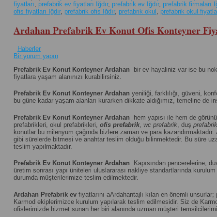
fiyatları
,
prefabrik ev fiyatları Iğdır
,
prefabrik ev Iğdır
,
prefabrik firmaları I
ofis fiyatları Iğdır
,
prefabrik ofis Iğdır
,
prefabrik okul
,
prefabrik okul fiyatla
Ardahan Prefabrik Ev Konut Ofis Konteyner Fiya
Haberler
Bir yorum yapın
Prefabrik Ev Konut Konteyner Ardahan
bir ev hayaliniz var ise bu no
fiyatlara yaşam alanınızı kurabilirsiniz.
Prefabrik Ev Konut Konteyner Ardahan
yeniliği, farklılığı, güveni, kon
bu güne kadar yaşam alanları kurarken dikkate aldığımız, temeline de ins
Prefabrik Ev Konut Konteyner Ardahan
hem yapısı ile hem de görünü
prefabrikleri, okul prefabrikleri,
ofis prefabrik
,
wc prefabrik
, duş
prefabri
konutlar bu milenyum çağında bizlere zaman ve para kazandırmaktadır.
gibi sürelerde bitmesi ve anahtar teslim olduğu bilinmektedir. Bu süre uza
teslim yapılmaktadır.
Prefabrik Ev Konut Konteyner Ardahan
Kapısından pencerelerine, duva
üretim sonrası yapı üniteleri uluslararası nakliye standartlarında kuru
durumda müşterilerimize teslim edilmektedir.
Ardahan
Prefabrik ev
fiyatlarını aArdahantajlı kılan en önemli unsurlar
Karmod ekiplerimizce kurulum yapılarak teslim edilmesidir. Siz de Karmod 
ofislerimizde hizmet sunan her biri alanında uzman müşteri temsilcilerimiz