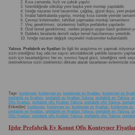
2. Kısa zamanda, hızlı ve çabuk yapılır.
3. İstenildiğinde sökülüp yere başka yere montajı yapılabilir.
4. İsteğe nazaran özel tasarımlar, çağdaş, güzel duyu, yeni projeler 
5. İmalat fabrikalarda yapılıp, montajı kısa sürede yerinde tamamla
6. Çevreyi kirletmeden, tahribat yapmadan montajı tamamlanır.
7. Vinç gerektirmez, ürünlerimiz hafifçe prefabrike yapılardır.
8. Özel temel gerektirmez, verilen projeye uygun basit grobeton yet
9. Dubleks binalarda demirli radye temel hazırlanması yeterlidir.
10. İsteğe nazaran değişik seçenekli malzemeler kullanılabilir.
Yalova
Prefabrik ev fiyatları
ile ilgili bir araştırma mı yapmak istiyorsu
sizin istediğiniz kaç oda ise sayısı artırılabilecek şekilde tasarımı yapılan
sizin için tasarladığımız her ev, sınırsız hayal gücü, istediğiniz renk 
üretmektense sizin isteklerinizi dikkate alarak tasarlanan evlerimizde st
Tags:
konteyner
,
konteyner ev
,
konteyner ev fiyatları
,
konteyner ev fiyat
prefabrik ev fiyatları
,
prefabrik ev fiyatları Yalova
,
prefabrik ev Yalova
,
pr
Ofis fiyatları
,
prefabrik ofis fiyatları Yalova
,
prefabrik ofis Yalova
,
prefabr
Etiket(ler):
konteyner
,
konteyner ev
,
konteyner ev fiyatları
,
konteyner ev f
prefabrik ev fiyatları
,
prefabrik ev fiyatları Yalova
,
prefabrik ev Yalova
,
pr
Ofis fiyatları
,
prefabrik ofis fiyatları Yalova
,
prefabrik ofis Yalova
,
prefabr
Iğdır Prefabrik Ev Konut Ofis Konteyner Fiyatla