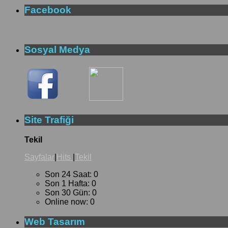
Facebook
Sosyal Medya
Site Trafiği
Tekil
Sayfalar
|
Hits
|
Tekil
Son 24 Saat:
0
Son 1 Hafta:
0
Son 30 Gün:
0
Online now: 0
Web Tasarım