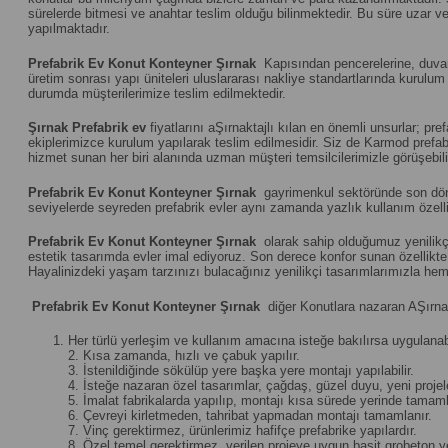
sürelerde bitmesi ve anahtar teslim olduğu bilinmektedir. Bu süre uzar vey
yapılmaktadır.
Prefabrik Ev Konut Konteyner Şırnak
Kapısından pencerelerine, duvar p
üretim sonrası yapı üniteleri uluslararası nakliye standartlarında kuru
durumda müşterilerimize teslim edilmektedir.
Şırnak
Prefabrik ev
fiyatlarını aŞırnaktajlı kılan en önemli unsurlar; p
ekiplerimizce kurulum yapılarak teslim edilmesidir. Siz de Karmod prefabri
hizmet sunan her biri alanında uzman müşteri temsilcilerimizle görüşebili
Prefabrik Ev Konut Konteyner Şırnak
gayrimenkul sektöründe son dönem
seviyelerde seyreden prefabrik evler aynı zamanda yazlık kullanım özelliğ
Prefabrik Ev Konut Konteyner Şırnak
olarak sahip olduğumuz yenilikçi
estetik tasarımda evler imal ediyoruz. Son derece konfor sunan özellikte u
Hayalinizdeki yaşam tarzınızı bulacağınız yenilikçi tasarımlarımızla hem
Prefabrik Ev Konut Konteyner Şırnak
diğer Konutlara nazaran AŞırnak
Her türlü yerleşim ve kullanım amacına isteğe bakılırsa uygulanabi
2. Kısa zamanda, hızlı ve çabuk yapılır.
3. İstenildiğinde sökülüp yere başka yere montajı yapılabilir.
4. İsteğe nazaran özel tasarımlar, çağdaş, güzel duyu, yeni projeler 
5. İmalat fabrikalarda yapılıp, montajı kısa sürede yerinde tamamla
6. Çevreyi kirletmeden, tahribat yapmadan montajı tamamlanır.
7. Vinç gerektirmez, ürünlerimiz hafifçe prefabrike yapılardır.
8. Özel temel gerektirmez, verilen projeye uygun basit grobeton yet