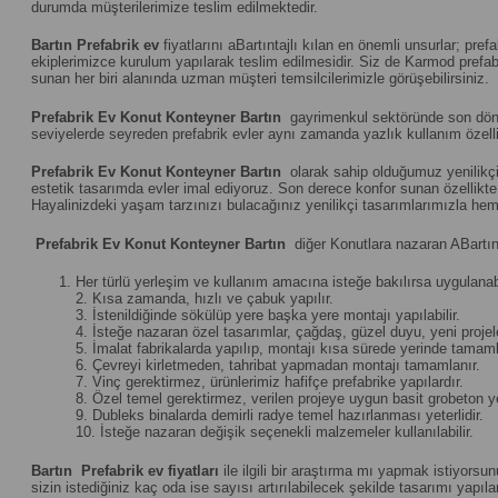
durumda müşterilerimize teslim edilmektedir.
Bartın
Prefabrik ev
fiyatlarını aBartıntajlı kılan en önemli unsurlar; pr
ekiplerimizce kurulum yapılarak teslim edilmesidir. Siz de Karmod prefabri
sunan her biri alanında uzman müşteri temsilcilerimizle görüşebilirsiniz.
Prefabrik Ev Konut Konteyner Bartın
gayrimenkul sektöründe son dönemi
seviyelerde seyreden prefabrik evler aynı zamanda yazlık kullanım özelliğ
Prefabrik Ev Konut Konteyner Bartın
olarak sahip olduğumuz yenilikçi 
estetik tasarımda evler imal ediyoruz. Son derece konfor sunan özellikte u
Hayalinizdeki yaşam tarzınızı bulacağınız yenilikçi tasarımlarımızla hem
Prefabrik Ev Konut Konteyner Bartın
diğer Konutlara nazaran ABartınt
Her türlü yerleşim ve kullanım amacına isteğe bakılırsa uygulanabi
2. Kısa zamanda, hızlı ve çabuk yapılır.
3. İstenildiğinde sökülüp yere başka yere montajı yapılabilir.
4. İsteğe nazaran özel tasarımlar, çağdaş, güzel duyu, yeni projeler 
5. İmalat fabrikalarda yapılıp, montajı kısa sürede yerinde tamamla
6. Çevreyi kirletmeden, tahribat yapmadan montajı tamamlanır.
7. Vinç gerektirmez, ürünlerimiz hafifçe prefabrike yapılardır.
8. Özel temel gerektirmez, verilen projeye uygun basit grobeton yet
9. Dubleks binalarda demirli radye temel hazırlanması yeterlidir.
10. İsteğe nazaran değişik seçenekli malzemeler kullanılabilir.
Bartın
Prefabrik ev fiyatları
ile ilgili bir araştırma mı yapmak istiyorsu
sizin istediğiniz kaç oda ise sayısı artırılabilecek şekilde tasarımı yapılan