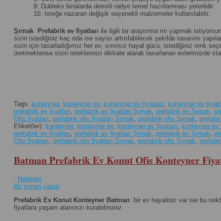
9. Dubleks binalarda demirli radye temel hazırlanması yeterlidir.
10. İsteğe nazaran değişik seçenekli malzemeler kullanılabilir.
Şırnak
Prefabrik ev fiyatları
ile ilgili bir araştırma mı yapmak istiyorsu
sizin istediğiniz kaç oda ise sayısı artırılabilecek şekilde tasarımı yapılan
sizin için tasarladığımız her ev, sınırsız hayal gücü, istediğiniz renk 
üretmektense sizin isteklerinizi dikkate alarak tasarlanan evlerimizde st
Tags:
konteyner
,
konteyner ev
,
konteyner ev fiyatları
,
konteyner ev fiyatl
prefabrik ev fiyatları
,
prefabrik ev fiyatları Şırnak
,
prefabrik ev Şırnak
,
pr
Ofis fiyatları
,
prefabrik ofis fiyatları Şırnak
,
prefabrik ofis Şırnak
,
prefabr
Etiket(ler):
konteyner
,
konteyner ev
,
konteyner ev fiyatları
,
konteyner ev f
prefabrik ev fiyatları
,
prefabrik ev fiyatları Şırnak
,
prefabrik ev Şırnak
,
pr
Ofis fiyatları
,
prefabrik ofis fiyatları Şırnak
,
prefabrik ofis Şırnak
,
prefabr
Batman Prefabrik Ev Konut Ofis Konteyner Fiyat
Haberler
Bir yorum yapın
Prefabrik Ev Konut Konteyner Batman
bir ev hayaliniz var ise bu nok
fiyatlara yaşam alanınızı kurabilirsiniz.