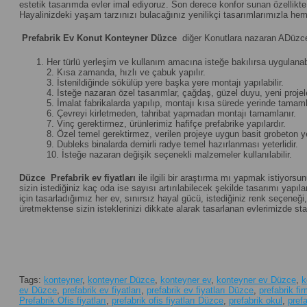
estetik tasarımda evler imal ediyoruz. Son derece konfor sunan özellikte u
Hayalinizdeki yaşam tarzınızı bulacağınız yenilikçi tasarımlarımızla hem
Prefabrik Ev Konut Konteyner Düzce
diğer Konutlara nazaran ADüzcet
Her türlü yerleşim ve kullanım amacına isteğe bakılırsa uygulanabi
2. Kısa zamanda, hızlı ve çabuk yapılır.
3. İstenildiğinde sökülüp yere başka yere montajı yapılabilir.
4. İsteğe nazaran özel tasarımlar, çağdaş, güzel duyu, yeni projeler 
5. İmalat fabrikalarda yapılıp, montajı kısa sürede yerinde tamamla
6. Çevreyi kirletmeden, tahribat yapmadan montajı tamamlanır.
7. Vinç gerektirmez, ürünlerimiz hafifçe prefabrike yapılardır.
8. Özel temel gerektirmez, verilen projeye uygun basit grobeton yet
9. Dubleks binalarda demirli radye temel hazırlanması yeterlidir.
10. İsteğe nazaran değişik seçenekli malzemeler kullanılabilir.
Düzce
Prefabrik ev fiyatları
ile ilgili bir araştırma mı yapmak istiyorsu
sizin istediğiniz kaç oda ise sayısı artırılabilecek şekilde tasarımı yapılan
için tasarladığımız her ev, sınırsız hayal gücü, istediğiniz renk seçene
üretmektense sizin isteklerinizi dikkate alarak tasarlanan evlerimizde st
Tags:
konteyner
,
konteyner Düzce
,
konteyner ev
,
konteyner ev Düzce
,
k
ev Düzce
,
prefabrik ev fiyatları
,
prefabrik ev fiyatları Düzce
,
prefabrik fi
Prefabrik Ofis fiyatları
,
prefabrik ofis fiyatları Düzce
,
prefabrik okul
,
pref