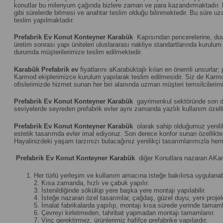
konutlar bu milenyum çağında bizlere zaman ve para kazandırmaktadır.
gibi sürelerde bitmesi ve anahtar teslim olduğu bilinmektedir. Bu süre uza
teslim yapılmaktadır.
Prefabrik Ev Konut Konteyner Karabük
Kapısından pencerelerine, duvar
üretim sonrası yapı üniteleri uluslararası nakliye standartlarında kuru
durumda müşterilerimize teslim edilmektedir.
Karabük
Prefabrik ev
fiyatlarını aKarabüktajlı kılan en önemli unsurlar;
Karmod ekiplerimizce kurulum yapılarak teslim edilmesidir. Siz de Karmod 
ofislerimizde hizmet sunan her biri alanında uzman müşteri temsilcilerimiz
Prefabrik Ev Konut Konteyner Karabük
gayrimenkul sektöründe son döne
seviyelerde seyreden prefabrik evler aynı zamanda yazlık kullanım özelliğ
Prefabrik Ev Konut Konteyner Karabük
olarak sahip olduğumuz yenilik
estetik tasarımda evler imal ediyoruz. Son derece konfor sunan özellikte u
Hayalinizdeki yaşam tarzınızı bulacağınız yenilikçi tasarımlarımızla hem
Prefabrik Ev Konut Konteyner Karabük
diğer Konutlara nazaran AKara
Her türlü yerleşim ve kullanım amacına isteğe bakılırsa uygulanabi
2. Kısa zamanda, hızlı ve çabuk yapılır.
3. İstenildiğinde sökülüp yere başka yere montajı yapılabilir.
4. İsteğe nazaran özel tasarımlar, çağdaş, güzel duyu, yeni projeler 
5. İmalat fabrikalarda yapılıp, montajı kısa sürede yerinde tamamla
6. Çevreyi kirletmeden, tahribat yapmadan montajı tamamlanır.
7. Vinç gerektirmez, ürünlerimiz hafifçe prefabrike yapılardır.