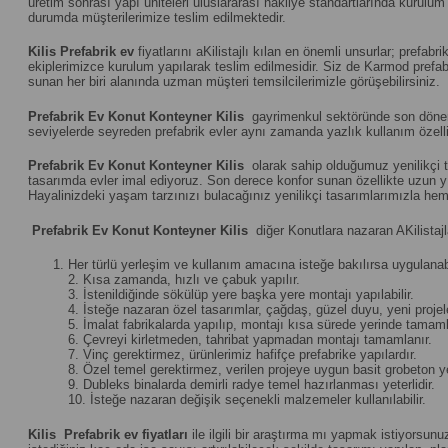
üretim sonrası yapı üniteleri uluslararası nakliye standartlarında kuru
durumda müşterilerimize teslim edilmektedir.
Kilis
Prefabrik ev
fiyatlarını aKilistajlı kılan en önemli unsurlar; prefa
ekiplerimizce kurulum yapılarak teslim edilmesidir. Siz de Karmod prefabri
sunan her biri alanında uzman müşteri temsilcilerimizle görüşebilirsiniz.
Prefabrik Ev Konut Konteyner Kilis
gayrimenkul sektöründe son dönemin
seviyelerde seyreden prefabrik evler aynı zamanda yazlık kullanım özelliğ
Prefabrik Ev Konut Konteyner Kilis
olarak sahip olduğumuz yenilikçi t
tasarımda evler imal ediyoruz. Son derece konfor sunan özellikte uzun yıll
Hayalinizdeki yaşam tarzınızı bulacağınız yenilikçi tasarımlarımızla hem
Prefabrik Ev Konut Konteyner Kilis
diğer Konutlara nazaran AKilistajl
Her türlü yerleşim ve kullanım amacına isteğe bakılırsa uygulanabi
2. Kısa zamanda, hızlı ve çabuk yapılır.
3. İstenildiğinde sökülüp yere başka yere montajı yapılabilir.
4. İsteğe nazaran özel tasarımlar, çağdaş, güzel duyu, yeni projeler 
5. İmalat fabrikalarda yapılıp, montajı kısa sürede yerinde tamamla
6. Çevreyi kirletmeden, tahribat yapmadan montajı tamamlanır.
7. Vinç gerektirmez, ürünlerimiz hafifçe prefabrike yapılardır.
8. Özel temel gerektirmez, verilen projeye uygun basit grobeton yet
9. Dubleks binalarda demirli radye temel hazırlanması yeterlidir.
10. İsteğe nazaran değişik seçenekli malzemeler kullanılabilir.
Kilis
Prefabrik ev fiyatları
ile ilgili bir araştırma mı yapmak istiyorsunu