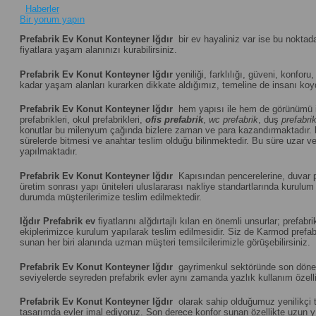
Haberler
Bir yorum yapın
Prefabrik Ev Konut Konteyner Iğdır
bir ev hayaliniz var ise bu noktad
fiyatlara yaşam alanınızı kurabilirsiniz.
Prefabrik Ev Konut Konteyner Iğdır
yeniliği, farklılığı, güveni, konforu,
kadar yaşam alanları kurarken dikkate aldığımız, temeline de insanı koydu
Prefabrik Ev Konut Konteyner Iğdır
hem yapısı ile hem de görünümü i
prefabrikleri, okul prefabrikleri,
ofis prefabrik
,
wc prefabrik
, duş
prefabri
konutlar bu milenyum çağında bizlere zaman ve para kazandırmaktadır.
sürelerde bitmesi ve anahtar teslim olduğu bilinmektedir. Bu süre uzar vey
yapılmaktadır.
Prefabrik Ev Konut Konteyner Iğdır
Kapısından pencerelerine, duvar pa
üretim sonrası yapı üniteleri uluslararası nakliye standartlarında kuru
durumda müşterilerimize teslim edilmektedir.
Iğdır
Prefabrik ev
fiyatlarını aIğdırtajlı kılan en önemli unsurlar; pref
ekiplerimizce kurulum yapılarak teslim edilmesidir. Siz de Karmod prefabri
sunan her biri alanında uzman müşteri temsilcilerimizle görüşebilirsiniz.
Prefabrik Ev Konut Konteyner Iğdır
gayrimenkul sektöründe son dönemin
seviyelerde seyreden prefabrik evler aynı zamanda yazlık kullanım özelliğ
Prefabrik Ev Konut Konteyner Iğdır
olarak sahip olduğumuz yenilikçi t
tasarımda evler imal ediyoruz. Son derece konfor sunan özellikte uzun yıll