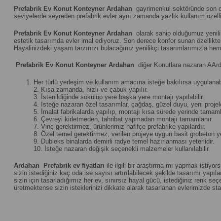
Prefabrik Ev Konut Konteyner Ardahan
gayrimenkul sektöründe son dön
seviyelerde seyreden prefabrik evler aynı zamanda yazlık kullanım özelliğ
Prefabrik Ev Konut Konteyner Ardahan
olarak sahip olduğumuz yenilik
estetik tasarımda evler imal ediyoruz. Son derece konfor sunan özellikte u
Hayalinizdeki yaşam tarzınızı bulacağınız yenilikçi tasarımlarımızla hem
Prefabrik Ev Konut Konteyner Ardahan
diğer Konutlara nazaran AArd
Her türlü yerleşim ve kullanım amacına isteğe bakılırsa uygulanabi
2. Kısa zamanda, hızlı ve çabuk yapılır.
3. İstenildiğinde sökülüp yere başka yere montajı yapılabilir.
4. İsteğe nazaran özel tasarımlar, çağdaş, güzel duyu, yeni projeler 
5. İmalat fabrikalarda yapılıp, montajı kısa sürede yerinde tamamla
6. Çevreyi kirletmeden, tahribat yapmadan montajı tamamlanır.
7. Vinç gerektirmez, ürünlerimiz hafifçe prefabrike yapılardır.
8. Özel temel gerektirmez, verilen projeye uygun basit grobeton yet
9. Dubleks binalarda demirli radye temel hazırlanması yeterlidir.
10. İsteğe nazaran değişik seçenekli malzemeler kullanılabilir.
Ardahan
Prefabrik ev fiyatları
ile ilgili bir araştırma mı yapmak istiyor
sizin istediğiniz kaç oda ise sayısı artırılabilecek şekilde tasarımı yapılan
sizin için tasarladığımız her ev, sınırsız hayal gücü, istediğiniz renk 
üretmektense sizin isteklerinizi dikkate alarak tasarlanan evlerimizde st