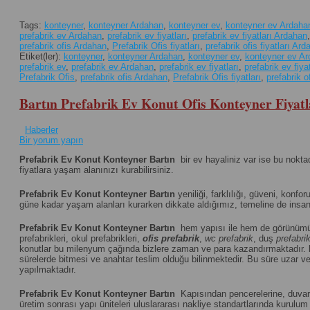
Tags:
konteyner
,
konteyner Ardahan
,
konteyner ev
,
konteyner ev Ardaha
prefabrik ev Ardahan
,
prefabrik ev fiyatları
,
prefabrik ev fiyatları Ardahan
prefabrik ofis Ardahan
,
Prefabrik Ofis fiyatları
,
prefabrik ofis fiyatları Ar
Etiket(ler):
konteyner
,
konteyner Ardahan
,
konteyner ev
,
konteyner ev A
prefabrik ev
,
prefabrik ev Ardahan
,
prefabrik ev fiyatları
,
prefabrik ev fiya
Prefabrik Ofis
,
prefabrik ofis Ardahan
,
Prefabrik Ofis fiyatları
,
prefabrik o
Bartın Prefabrik Ev Konut Ofis Konteyner Fiyatl
Haberler
Bir yorum yapın
Prefabrik Ev Konut Konteyner Bartın
bir ev hayaliniz var ise bu nokta
fiyatlara yaşam alanınızı kurabilirsiniz.
Prefabrik Ev Konut Konteyner Bartın
yeniliği, farklılığı, güveni, konfor
güne kadar yaşam alanları kurarken dikkate aldığımız, temeline de insanı
Prefabrik Ev Konut Konteyner Bartın
hem yapısı ile hem de görünümü 
prefabrikleri, okul prefabrikleri,
ofis prefabrik
,
wc prefabrik
, duş
prefabri
konutlar bu milenyum çağında bizlere zaman ve para kazandırmaktadır.
sürelerde bitmesi ve anahtar teslim olduğu bilinmektedir. Bu süre uzar vey
yapılmaktadır.
Prefabrik Ev Konut Konteyner Bartın
Kapısından pencerelerine, duvar p
üretim sonrası yapı üniteleri uluslararası nakliye standartlarında kuru