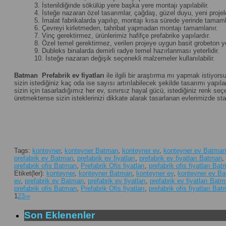
3. İstenildiğinde sökülüp yere başka yere montajı yapılabilir.
4. İsteğe nazaran özel tasarımlar, çağdaş, güzel duyu, yeni projeler 
5. İmalat fabrikalarda yapılıp, montajı kısa sürede yerinde tamamla
6. Çevreyi kirletmeden, tahribat yapmadan montajı tamamlanır.
7. Vinç gerektirmez, ürünlerimiz hafifçe prefabrike yapılardır.
8. Özel temel gerektirmez, verilen projeye uygun basit grobeton yet
9. Dubleks binalarda demirli radye temel hazırlanması yeterlidir.
10. İsteğe nazaran değişik seçenekli malzemeler kullanılabilir.
Batman
Prefabrik ev fiyatları
ile ilgili bir araştırma mı yapmak istiyor
sizin istediğiniz kaç oda ise sayısı artırılabilecek şekilde tasarımı yapılan
sizin için tasarladığımız her ev, sınırsız hayal gücü, istediğiniz renk 
üretmektense sizin isteklerinizi dikkate alarak tasarlanan evlerimizde st
Tags:
konteyner
,
konteyner Batman
,
konteyner ev
,
konteyner ev Batman
prefabrik ev Batman
,
prefabrik ev fiyatları
,
prefabrik ev fiyatları Batman
,
prefabrik ofis Batman
,
Prefabrik Ofis fiyatları
,
prefabrik ofis fiyatları Ba
Etiket(ler):
konteyner
,
konteyner Batman
,
konteyner ev
,
konteyner ev B
ev
,
prefabrik ev Batman
,
prefabrik ev fiyatları
,
prefabrik ev fiyatları Bat
prefabrik ofis Batman
,
Prefabrik Ofis fiyatları
,
prefabrik ofis fiyatları Ba
1
2
3
›
»
Son Eklenenler