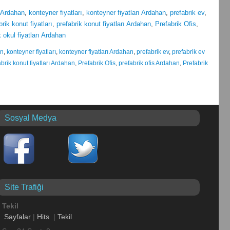
ı Ardahan
,
konteyner fiyatları
,
konteyner fiyatları Ardahan
,
prefabrik ev
,
brik konut fiyatları
,
prefabrik konut fiyatları Ardahan
,
Prefabrik Ofis
,
k okul fiyatları Ardahan
an
,
konteyner fiyatları
,
konteyner fiyatları Ardahan
,
prefabrik ev
,
prefabrik ev
abrik konut fiyatları Ardahan
,
Prefabrik Ofis
,
prefabrik ofis Ardahan
,
Prefabrik
Sosyal Medya
Site Trafiği
Tekil
Sayfalar
|
Hits
|
Tekil