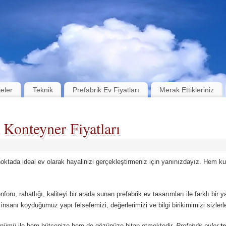
jeler
Teknik
Prefabrik Ev Fiyatları
Merak Ettikleriniz
Konteyner Fiyatları
noktada ideal ev olarak hayalinizi gerçekleştirmeniz için yanınızdayız. Hem 
onforu, rahatlığı, kaliteyi bir arada sunan prefabrik ev tasarımları ile farklı bir 
nsanı koyduğumuz yapı felsefemizi, değerlerimizi ve bilgi birikimimizi sizlerl
nümü ile hem bütçenize hem de gözünüze hitap etmektedir.
Prefabrik evler
t