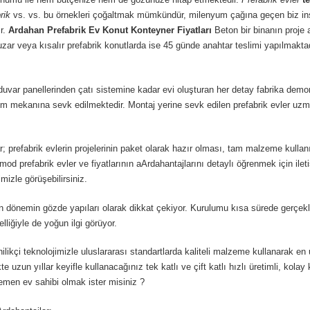
rik
vs. vs. bu örnekleri çoğaltmak mümkündür, milenyum çağına geçen biz insa
r.
Ardahan
Prefabrik Ev Konut Konteyner Fiyatları
Beton bir binanın pro
zar veya kısalır prefabrik konutlarda ise 45 günde anahtar teslimi yapılmaktadı
var panellerinden çatı sistemine kadar evi oluşturan her detay fabrika demont
rulum mekanına sevk edilmektedir. Montaj yerine sevk edilen prefabrik evler 
ar; prefabrik evlerin projelerinin paket olarak hazır olması, tam malzeme kulla
od prefabrik evler ve fiyatlarının aArdahantajlarını detaylı öğrenmek için ile
mizle görüşebilirsiniz.
önemin gözde yapıları olarak dikkat çekiyor. Kurulumu kısa sürede gerçekleşti
liğiyle de yoğun ilgi görüyor.
ikçi teknolojimizle uluslararası standartlarda kaliteli malzeme kullanarak e
e uzun yıllar keyifle kullanacağınız tek katlı ve çift katlı hızlı üretimli, kol
hemen ev sahibi olmak ister misiniz ?