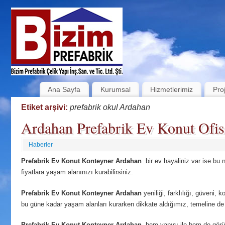
Ana Sayfa
Kurumsal
Hizmetlerimiz
Pro
Etiket arşivi:
prefabrik okul Ardahan
Ardahan Prefabrik Ev Konut Ofis 
Haberler
Prefabrik Ev Konut Konteyner Ardahan
bir ev hayaliniz var ise bu 
fiyatlara yaşam alanınızı kurabilirsiniz.
Prefabrik Ev Konut Konteyner Ardahan
yeniliği, farklılığı, güveni, k
bu güne kadar yaşam alanları kurarken dikkate aldığımız, temeline de i
Prefabrik Ev Konut Konteyner Ardahan
hem yapısı ile hem de görü