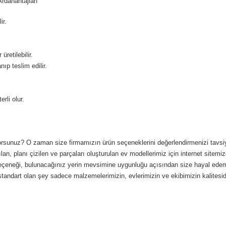
rdahantajları
ir.
retilebilir.
ıp teslim edilir.
rli olur.
yorsunuz? O zaman size firmamızın ürün seçeneklerini değerlendirmenizi tavsiye e
lan, planı çizilen ve parçaları oluşturulan ev modellerimiz için internet sitemizd
nk seçeneği, bulunacağınız yerin mevsimine uygunluğu açısından size hayal ede
standart olan şey sadece malzemelerimizin, evlerimizin ve ekibimizin kalitesidi