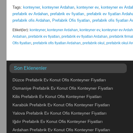
Tags:
konteyner
,
konteyner Ardahan
,
konteyner ev
,
konteyner ev Arda
prefabrik ev Ardahan
,
prefabrik ev fiyatları
,
prefabrik ev fiyatları Ardah
prefabrik ofis Ardahan
,
Prefabrik Ofis fiyatları
,
prefabrik ofis fiyatları 
Etiket(ler):
konteyner
,
konteyner Ardahan
,
konteyner ev
,
konteyner ev Arda
Ardahan
,
prefabrik ev fiyatları
,
prefabrik ev fiyatları Ardahan
,
prefabrik firma
Ofis fiyatları
,
prefabrik ofis fiyatları Ardahan
,
prefabrik okul
,
prefabrik okul A
Son Eklenenler
Düzce Prefabrik Ev Konut Ofis Konteyner Fiyatları
Osmaniye Prefabrik Ev Konut Ofis Konteyner Fiyatları
Kilis Prefabrik Ev Konut Ofis Konteyner Fiyatları
Karabük Prefabrik Ev Konut Ofis Konteyner Fiyatları
Yalova Prefabrik Ev Konut Ofis Konteyner Fiyatları
Iğdır Prefabrik Ev Konut Ofis Konteyner Fiyatları
Ardahan Prefabrik Ev Konut Ofis Konteyner Fiyatları