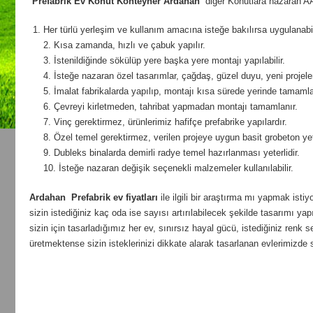
Prefabrik Ev Konut Konteyner Ardahan
diğer Konutlara nazaran AA
Her türlü yerleşim ve kullanım amacına isteğe bakılırsa uygulanabil
2. Kısa zamanda, hızlı ve çabuk yapılır.
3. İstenildiğinde sökülüp yere başka yere montajı yapılabilir.
4. İsteğe nazaran özel tasarımlar, çağdaş, güzel duyu, yeni projeler ü
5. İmalat fabrikalarda yapılıp, montajı kısa sürede yerinde tamamlan
6. Çevreyi kirletmeden, tahribat yapmadan montajı tamamlanır.
7. Vinç gerektirmez, ürünlerimiz hafifçe prefabrike yapılardır.
8. Özel temel gerektirmez, verilen projeye uygun basit grobeton yete
9. Dubleks binalarda demirli radye temel hazırlanması yeterlidir.
10. İsteğe nazaran değişik seçenekli malzemeler kullanılabilir.
Ardahan
Prefabrik ev fiyatları
ile ilgili bir araştırma mı yapmak isti
sizin istediğiniz kaç oda ise sayısı artırılabilecek şekilde tasarımı yapı
sizin için tasarladığımız her ev, sınırsız hayal gücü, istediğiniz re
üretmektense sizin isteklerinizi dikkate alarak tasarlanan evlerimizde 