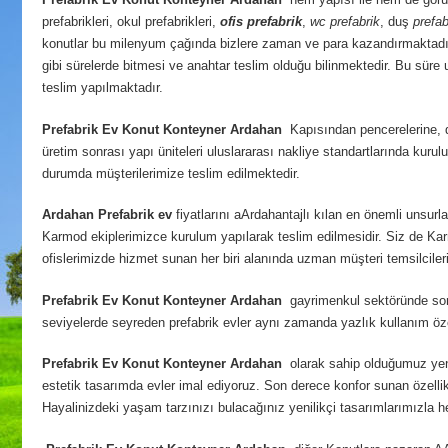
prefabrikleri, okul prefabrikleri,
ofis prefabrik
,
wc prefabrik
, duş
prefab
konutlar bu milenyum çağında bizlere zaman ve para kazandırmaktadı
gibi sürelerde bitmesi ve anahtar teslim olduğu bilinmektedir. Bu süre u
teslim yapılmaktadır.
Prefabrik Ev Konut Konteyner Ardahan
Kapısından pencerelerine, du
üretim sonrası yapı üniteleri uluslararası nakliye standartlarında ku
durumda müşterilerimize teslim edilmektedir.
Ardahan
Prefabrik ev
fiyatlarını aArdahantajlı kılan en önemli unsurl
Karmod ekiplerimizce kurulum yapılarak teslim edilmesidir. Siz de Karm
ofislerimizde hizmet sunan her biri alanında uzman müşteri temsilcileri
Prefabrik Ev Konut Konteyner Ardahan
gayrimenkul sektöründe son d
seviyelerde seyreden prefabrik evler aynı zamanda yazlık kullanım özel
Prefabrik Ev Konut Konteyner Ardahan
olarak sahip olduğumuz yenil
estetik tasarımda evler imal ediyoruz. Son derece konfor sunan özellikt
Hayalinizdeki yaşam tarzınızı bulacağınız yenilikçi tasarımlarımızla 