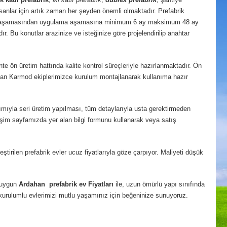
nlar için artık zaman her şeyden önemli olmaktadır. Prefabrik
je aşamasından uygulama aşamasına minimum 6 ay maksimum 48 ay
r. Bu konutlar arazinize ve isteğinize göre projelendirilip anahtar
e ön üretim hattında kalite kontrol süreçleriyle hazırlanmaktadır. Ön
uzman Karmod ekiplerimizce kurulum montajlanarak kullanıma hazır
nımıyla seri üretim yapılması, tüm detaylarıyla usta gerektirmeden
tişim sayfamızda yer alan bilgi formunu kullanarak veya satış
rilen prefabrik evler ucuz fiyatlarıyla göze çarpıyor. Maliyeti düşük
n uygun
Ardahan
prefabrik ev Fiyatları
ile, uzun ömürlü yapı sınıfında
ay kurulumlu evlerimizi mutlu yaşamınız için beğeninize sunuyoruz.