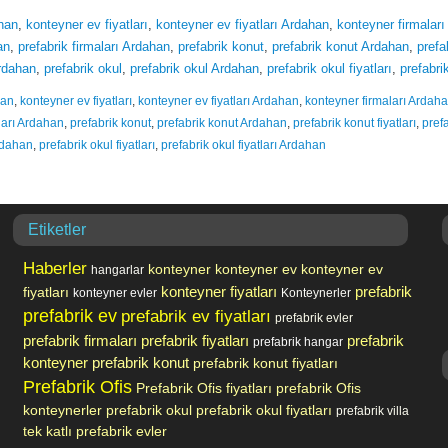
han
,
konteyner ev fiyatları
,
konteyner ev fiyatları Ardahan
,
konteyner firmalar
an
,
prefabrik firmaları Ardahan
,
prefabrik konut
,
prefabrik konut Ardahan
,
prefa
Ardahan
,
prefabrik okul
,
prefabrik okul Ardahan
,
prefabrik okul fiyatları
,
prefabri
han
,
konteyner ev fiyatları
,
konteyner ev fiyatları Ardahan
,
konteyner firmaları Ardah
ları Ardahan
,
prefabrik konut
,
prefabrik konut Ardahan
,
prefabrik konut fiyatları
,
pref
rdahan
,
prefabrik okul fiyatları
,
prefabrik okul fiyatları Ardahan
Etiketler
Haberler
konteyner
konteyner ev
konteyner ev
hangarlar
prefabrik
fiyatları
konteyner fiyatları
konteyner evler
Konteynerler
prefabrik ev
prefabrik ev fiyatları
prefabrik evler
prefabrik firmaları
prefabrik fiyatları
prefabrik
prefabrik hangar
konteyner
prefabrik konut
prefabrik konut fiyatları
Prefabrik Ofis
Prefabrik Ofis fiyatları
prefabrik Ofis
konteynerler
prefabrik okul
prefabrik okul fiyatları
prefabrik villa
tek katlı prefabrik evler