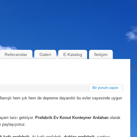
Referanslar
Galeri
E-Katalog
İletişim
Bir yorum yapın
kullanışlı hem şık hem de depreme dayanıklı bu evler sayesinde uygun
yaşam tarzı getiriyor.
Prefabrik Ev Konut Konteyner Ardahan
olarak
e paylaşıyoruz.
ek katlı prefabrik
,
iki katlı prefabrik
,
dublex
prefabrik
, şantiye