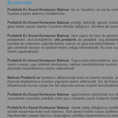
Bir yorum yapın
Prefabrik Ev Konut Konteyner Batman
bir ev hayaliniz var ise bu nok
fiyatlara yaşam alanınızı kurabilirsiniz.
Prefabrik Ev Konut Konteyner Batman
yeniliği, farklılığı, güveni, konf
güne kadar yaşam alanları kurarken dikkate aldığımız, temeline de insanı
Prefabrik Ev Konut Konteyner Batman
hem yapısı ile hem de görünüm
prefabrikleri, okul prefabrikleri,
ofis prefabrik
,
wc prefabrik
, duş
prefabri
konutlar bu milenyum çağında bizlere zaman ve para kazandırmaktadır.
gibi sürelerde bitmesi ve anahtar teslim olduğu bilinmektedir. Bu süre uza
teslim yapılmaktadır.
Prefabrik Ev Konut Konteyner Batman
Kapısından pencerelerine, duvar
üretim sonrası yapı üniteleri uluslararası nakliye standartlarında kuru
durumda müşterilerimize teslim edilmektedir.
Batman
Prefabrik ev
fiyatlarını aBatmantajlı kılan en önemli unsurlar; 
Karmod ekiplerimizce kurulum yapılarak teslim edilmesidir. Siz de Karmod
ofislerimizde hizmet sunan her biri alanında uzman müşteri temsilcilerimiz
Prefabrik Ev Konut Konteyner Batman
gayrimenkul sektöründe son döne
seviyelerde seyreden prefabrik evler aynı zamanda yazlık kullanım özelliğ
Prefabrik Ev Konut Konteyner Batman
olarak sahip olduğumuz yenilikç
estetik tasarımda evler imal ediyoruz. Son derece konfor sunan özellikte u
Hayalinizdeki yaşam tarzınızı bulacağınız yenilikçi tasarımlarımızla hem