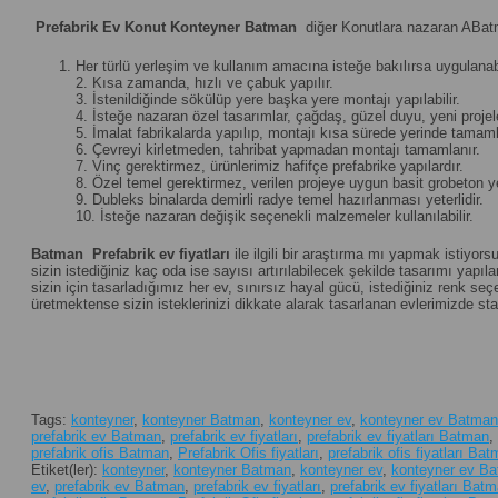
Prefabrik Ev Konut Konteyner Batman
diğer Konutlara nazaran ABatm
Her türlü yerleşim ve kullanım amacına isteğe bakılırsa uygulanabi
2. Kısa zamanda, hızlı ve çabuk yapılır.
3. İstenildiğinde sökülüp yere başka yere montajı yapılabilir.
4. İsteğe nazaran özel tasarımlar, çağdaş, güzel duyu, yeni projeler 
5. İmalat fabrikalarda yapılıp, montajı kısa sürede yerinde tamamla
6. Çevreyi kirletmeden, tahribat yapmadan montajı tamamlanır.
7. Vinç gerektirmez, ürünlerimiz hafifçe prefabrike yapılardır.
8. Özel temel gerektirmez, verilen projeye uygun basit grobeton yet
9. Dubleks binalarda demirli radye temel hazırlanması yeterlidir.
10. İsteğe nazaran değişik seçenekli malzemeler kullanılabilir.
Batman
Prefabrik ev fiyatları
ile ilgili bir araştırma mı yapmak istiyor
sizin istediğiniz kaç oda ise sayısı artırılabilecek şekilde tasarımı yapılan
sizin için tasarladığımız her ev, sınırsız hayal gücü, istediğiniz renk 
üretmektense sizin isteklerinizi dikkate alarak tasarlanan evlerimizde st
Tags:
konteyner
,
konteyner Batman
,
konteyner ev
,
konteyner ev Batman
prefabrik ev Batman
,
prefabrik ev fiyatları
,
prefabrik ev fiyatları Batman
,
prefabrik ofis Batman
,
Prefabrik Ofis fiyatları
,
prefabrik ofis fiyatları Ba
Etiket(ler):
konteyner
,
konteyner Batman
,
konteyner ev
,
konteyner ev B
ev
,
prefabrik ev Batman
,
prefabrik ev fiyatları
,
prefabrik ev fiyatları Bat