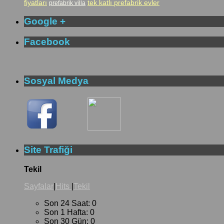
fiyatları
tek katlı prefabrik evler
prefabrik villa
Google +
Facebook
Sosyal Medya
Site Trafiği
Tekil
Sayfalar
|
Hits
|
Tekil
Son 24 Saat:
0
Son 1 Hafta:
0
Son 30 Gün:
0