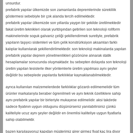
unsurdur.
prefabrik yapılar ülkemizde son zamanlarda depremlerinde süreklilik
göstermesi sebebiyle bir çok alanda tercih edilmektedir.
prefabrik yapılar ülkemizde son yıllarda yaygın bir şekilde üretilmektedir
fakat üretim teknikleri olarak yurtdışından getirilen son teknoloji rollform
makinelerinde soguk galvaniz çeliği şekillendirmek suretiyle, prefabrik
yapıların taşıyıcı sistemleri ve tüm çelik konstrürksiyon aksamları farklı
kalıplar kullanılarak şekillendirilmektedir. son teknoloji makinalarda yapılan
prefabrik yapılar deprem yönetmenlikleri gözönüne alınarak statik
hesaplamalar sonucunda oluşmaktadır. bu sebepten dolayıda son teknoloji
üretim yapılan tesislerle ilker yöntemlerle üretim yapılması aynı şeyler
değildir bu sebeplede yapılarda farklılıklar kaynaklanabilmektedir.
ayrıca kullanılan malzemelerdede farklılıklar gözardı edilmemelidir tüm
ürünler markalarıyla beraber ögrenilmeli ve aynı teknik özelliklere sahip
aynı prefabrik yapılar bir birleriyle mukayese edilmelidir. aksi takdırde
sadece fiyatının uygun oldugunu düşünürseniz yanılabilirsiniz çünkü
kaliteliyle ucuz aynı şeyler değildir en önemlisi kaliteliye uygun fiyatlarla
sahip olabilmektir.
bazen karşılaşıyoruz kapıdan müşterimiz girer girmez fiyat kaç lira diyor