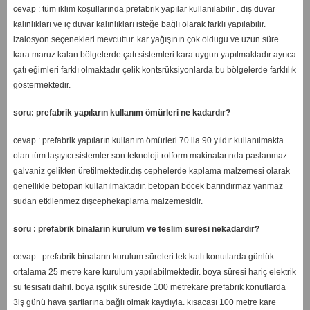
cevap : tüm iklim koşullarında prefabrik yapılar kullanılabilir . dış duvar
kalınlıkları ve iç duvar kalınlıkları isteğe bağlı olarak farklı yapılabilir.
izalosyon seçenekleri mevcuttur. kar yağışının çok oldugu ve uzun süre
kara maruz kalan bölgelerde çatı sistemleri kara uygun yapılmaktadır ayrıca
çatı eğimleri farklı olmaktadır çelik kontsrüksiyonlarda bu bölgelerde farklılık
göstermektedir.
soru: prefabrik yapıların kullanım ömürleri ne kadardır?
cevap : prefabrik yapıların kullanım ömürleri 70 ila 90 yıldır kullanılmakta
olan tüm taşıyıcı sistemler son teknoloji rolform makinalarında paslanmaz
galvaniz çelikten üretilmektedir.dış cephelerde kaplama malzemesi olarak
genellikle betopan kullanılmaktadır. betopan böcek barındırmaz yanmaz
sudan etkilenmez dışcephekaplama malzemesidir.
soru : prefabrik binaların kurulum ve teslim süresi nekadardır?
cevap : prefabrik binaların kurulum süreleri tek katlı konutlarda günlük
ortalama 25 metre kare kurulum yapılabilmektedir. boya süresi hariç elektrik
su tesisatı dahil. boya işçilik süreside 100 metrekare prefabrik konutlarda
3iş günü hava şartlarına bağlı olmak kaydıyla. kısacası 100 metre kare