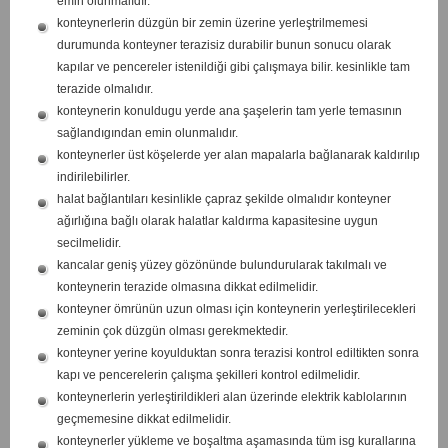
emin olunmalıdır.
konteynerlerin düzgün bir zemin üzerine yerleştrilmemesi
durumunda konteyner terazisiz durabilir bunun sonucu olarak
kapılar ve pencereler istenildiği gibi çalışmaya bilir. kesinlikle tam
terazide olmalıdır.
konteynerin konuldugu yerde ana şaşelerin tam yerle temasının
sağlandıgından emin olunmalıdır.
konteynerler üst köşelerde yer alan mapalarla bağlanarak kaldırılıp
indirilebilirler.
halat bağlantıları kesinlikle çapraz şekilde olmalıdır konteyner
ağırlığına bağlı olarak halatlar kaldırma kapasitesine uygun
secilmelidir.
kancalar geniş yüzey gözönünde bulundurularak takılmalı ve
konteynerin terazide olmasına dikkat edilmelidir.
konteyner ömrünün uzun olması için konteynerin yerleştirilecekleri
zeminin çok düzgün olması gerekmektedir.
konteyner yerine koyulduktan sonra terazisi kontrol ediltikten sonra
kapı ve pencerelerin çalışma şekilleri kontrol edilmelidir.
konteynerlerin yerleştirildikleri alan üzerinde elektrik kablolarının
geçmemesine dikkat edilmelidir.
konteynerler yükleme ve boşaltma aşamasında tüm isg kurallarına