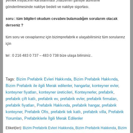
yemek ihtiyacının karsılanması ,malzemin şantiye adresine
gönderilmesinde nakliye bedeli ve nakliye sigortası.
soru : tüm bilgileri okudum cevabını bulamadığım sorularım olacak
derseniz ?
tüm soru ve cevaplarınız için bizimprefabrik e ulaşabilirsiniz tüm sorularınz
için
tel : 0 216 483 0 737 – 483 0 738 bize ulaşa bilirsiniz..
Tags:
Bizim Prefabrik Evleri Hakkında
,
Bizim Prefabrik Hakkında
,
Bizim Prefabrik ile ilgili Merak edilenler
,
hangarlar
,
konteyner evler
,
konteyner fiyatları
,
konteyner üreticileri
,
Konteynerler
,
prefabrik
,
prefabrik çift katlı
,
prefabrik ev
,
prefabrik evler
,
prefabrik firmaları
,
prefabrik fiyatları
,
Prefabrik Hakkında
,
prefabrik hangar
,
prefabrik
konteyner
,
Prefabrik Ofis
,
prefabrik tek katlı
,
prefabrik villa
,
Prefabrik
Yorumları
,
Prefabriklerle İlgili Merak Edilenler
Etiket(ler):
Bizim Prefabrik Evleri Hakkında
,
Bizim Prefabrik Hakkında
,
Bizim