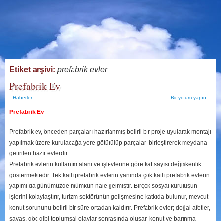
Etiket arşivi:
prefabrik evler
Prefabrik Ev
Haberler
Bir yorum yapın
Prefabrik Ev
Prefabrik ev, önceden parçaları hazırlanmış belirli bir proje uyularak montajı
yapılmak üzere kurulacağa yere götürülüp parçaları birleştirerek meydana
getirilen hazır evlerdir.
Prefabrik evlerin kullanım alanı ve işlevlerine göre kat sayısı değişkenlik
göstermektedir. Tek katlı prefabrik evlerin yanında çok katlı prefabrik evlerin
yapımı da günümüzde mümkün hale gelmiştir. Birçok sosyal kuruluşun
işlerini kolaylaştırır, turizm sektörünün gelişmesine katkıda bulunur, mevcut
konut sorununu belirli bir süre ortadan kaldırır. Prefabrik evler; doğal afetler,
savaş, göç gibi toplumsal olaylar sonrasında oluşan konut ve barınma