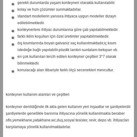
gerekli durumlarda yaşam konteyneri olarakta kullanılabilir.
kolay ve hızlı çözümler sunmaktadırlar.
standart modellerin yanısıra ihtiyaca uygun modeller dizayn
edilebilmektedir.
konteynerlere ihtiyac durumlarına göre çatı yapılabilmektedir.
farklı iklim koşulları için özel üretimler yapılabilmektedir.
dış kısımlarında boyalı galvaniz saç kullanılmaktadır,iç kısım
istedeğe bağlı yapılabilir.plastik lambri-suntalam-betopan vb.
en çok kullanılan tercih edilen konteyner çeşitleri 3*7 olarak
bilinmektedir.
konulacağı alan itibariyle farklı ölçü secenekleri mevcuttur.
konteyner kullanım alanları ve çeşitleri
konteyner denildiğinde ilk akla gelen kullanım yeri inşaatlar ve şantiyelerdir.
şantiyelerde genellikle barınma ihtiyacına yönelik kullanılmakla beraber
ofis,yemekhane,yatakhane,wc,duş,sosyal tesisler, revir, depo vb. ihtiyacları
karşılamaya yönelik kullanılmaktadırlar.