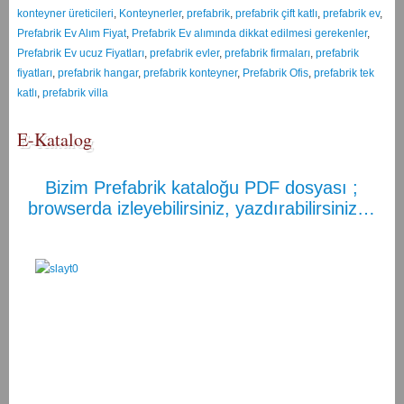
konteyner üreticileri
,
Konteynerler
,
prefabrik
,
prefabrik çift katlı
,
prefabrik ev
,
Prefabrik Ev Alım Fiyat
,
Prefabrik Ev alımında dikkat edilmesi gerekenler
,
Prefabrik Ev ucuz Fiyatları
,
prefabrik evler
,
prefabrik firmaları
,
prefabrik
fiyatları
,
prefabrik hangar
,
prefabrik konteyner
,
Prefabrik Ofis
,
prefabrik tek
katlı
,
prefabrik villa
E-Katalog
Bizim Prefabrik kataloğu PDF dosyası ;
browserda izleyebilirsiniz, yazdırabilirsiniz…