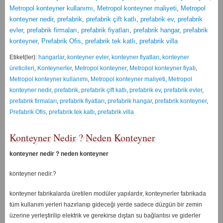
Metropol konteyner kullanımı
,
Metropol konteyner maliyeti
,
Metropol
konteyner nedir
,
prefabrik
,
prefabrik çift katlı
,
prefabrik ev
,
prefabrik
evler
,
prefabrik firmaları
,
prefabrik fiyatları
,
prefabrik hangar
,
prefabrik
konteyner
,
Prefabrik Ofis
,
prefabrik tek katlı
,
prefabrik villa
Etiket(ler):
hangarlar
,
konteyner evler
,
konteyner fiyatları
,
konteyner
üreticileri
,
Konteynerler
,
Metropol konteyner
,
Metropol konteyner fiyatı
,
Metropol konteyner kullanımı
,
Metropol konteyner maliyeti
,
Metropol
konteyner nedir
,
prefabrik
,
prefabrik çift katlı
,
prefabrik ev
,
prefabrik evler
,
prefabrik firmaları
,
prefabrik fiyatları
,
prefabrik hangar
,
prefabrik konteyner
,
Prefabrik Ofis
,
prefabrik tek katlı
,
prefabrik villa
Konteyner Nedir ? Neden Konteyner
konteyner nedir ? neden konteyner
konteyner nedir.?
konteyner fabrikalarda üretilen modüler yapılardır, konteynerler fabrikada
tüm kullanım yerleri hazırlanıp gideceği yerde sadece düzgün bir zemin
üzerine yerleştirilip elektrik ve gerekirse dıştan su bağlantısı ve giderler