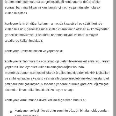
üretimlerinin fabrikalarda gerçekleştirildiği konteynerler doğal afetler
sonrası barınma ihtiyacını karşılamak için acil yaşam üniteleri olarak
kullanılmaktadır.
konteynerlerin bir diğer kullanım amacıda kısa süreli ev çözümlerinde
kullanılmasıdır. genellikle nıhai kullanıcıların tercih ettikleri ev konteynerler
genellikle mevsimsel ,kısa süreli barınma ihtiyacı ve imarı olmayan
arazilerde kullanılmaktadır.
konteyner üretim teknikleri ve yapım şekli.
konteynerler fabrikalarda son teknoloji üretim teknikleri kullanılarak üretilen
yapılardır. konteynerler kullanım amaçları doğrultusunda
monoblok,demonte,birleşimli olarak üretilebilmektedirler. elektrik tesisatları
ve sıhhi tesisatları sıva üstü ve sıva altı olarak üretilebilmektedirler.standart
çatı haricinde çatı ihtiyacı hissedilen yerlerde duruma göre özel eğimli çatı
sistemleri ilave edilebilmektedir.izalasyon amaçlı.
konteyner kurulumunda dikkat edilmesi gereken hususlar.
konteyner yerleştirilecek olan zeminin düzgün bir alan oldugundan