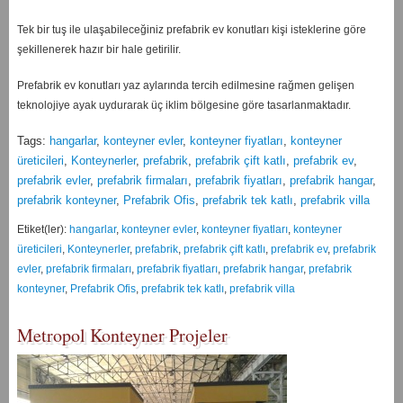
Tek bir tuş ile ulaşabileceğiniz prefabrik ev konutları kişi isteklerine göre
şekillenerek hazır bir hale getirilir.
Prefabrik ev konutları yaz aylarında tercih edilmesine rağmen gelişen
teknolojiye ayak uydurarak üç iklim bölgesine göre tasarlanmaktadır.
Tags:
hangarlar
,
konteyner evler
,
konteyner fiyatları
,
konteyner
üreticileri
,
Konteynerler
,
prefabrik
,
prefabrik çift katlı
,
prefabrik ev
,
prefabrik evler
,
prefabrik firmaları
,
prefabrik fiyatları
,
prefabrik hangar
,
prefabrik konteyner
,
Prefabrik Ofis
,
prefabrik tek katlı
,
prefabrik villa
Etiket(ler):
hangarlar
,
konteyner evler
,
konteyner fiyatları
,
konteyner
üreticileri
,
Konteynerler
,
prefabrik
,
prefabrik çift katlı
,
prefabrik ev
,
prefabrik
evler
,
prefabrik firmaları
,
prefabrik fiyatları
,
prefabrik hangar
,
prefabrik
konteyner
,
Prefabrik Ofis
,
prefabrik tek katlı
,
prefabrik villa
Metropol Konteyner Projeler