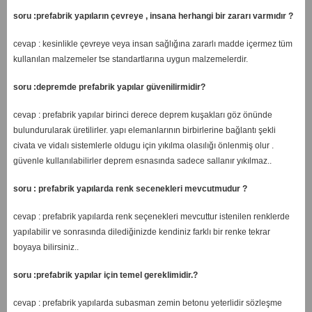
soru :prefabrik yapıların çevreye , insana herhangi bir zararı varmıdır ?
cevap : kesinlikle çevreye veya insan sağlığına zararlı madde içermez tüm
kullanılan malzemeler tse standartlarına uygun malzemelerdir.
soru :depremde prefabrik yapılar güvenilirmidir?
cevap : prefabrik yapılar birinci derece deprem kuşakları göz önünde
bulundurularak üretilirler. yapı elemanlarının birbirlerine bağlantı şekli
civata ve vidalı sistemlerle oldugu için yıkılma olasılığı önlenmiş olur .
güvenle kullanılabilirler deprem esnasında sadece sallanır yıkılmaz..
soru : prefabrik yapılarda renk secenekleri mevcutmudur ?
cevap : prefabrik yapılarda renk seçenekleri mevcuttur istenilen renklerde
yapılabilir ve sonrasında dilediğinizde kendiniz farklı bir renke tekrar
boyaya bilirsiniz..
soru :prefabrik yapılar için temel gereklimidir.?
cevap : prefabrik yapılarda subasman zemin betonu yeterlidir sözleşme