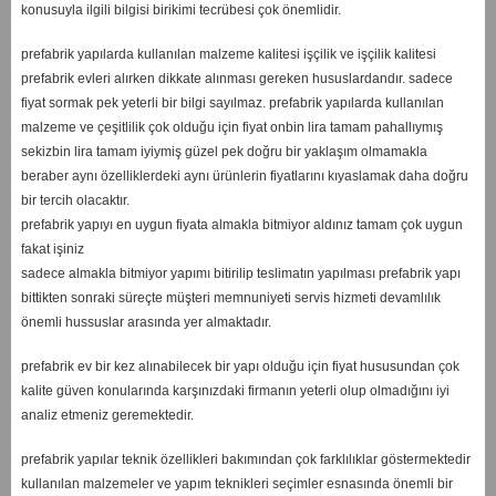
konusuyla ilgili bilgisi birikimi tecrübesi çok önemlidir.
prefabrik yapılarda kullanılan malzeme kalitesi işçilik ve işçilik kalitesi
prefabrik evleri alırken dikkate alınması gereken hususlardandır. sadece
fiyat sormak pek yeterli bir bilgi sayılmaz. prefabrik yapılarda kullanılan
malzeme ve çeşitlilik çok olduğu için fiyat onbin lira tamam pahallıymış
sekizbin lira tamam iyiymiş güzel pek doğru bir yaklaşım olmamakla
beraber aynı özelliklerdeki aynı ürünlerin fiyatlarını kıyaslamak daha doğru
bir tercih olacaktır.
prefabrik yapıyı en uygun fiyata almakla bitmiyor aldınız tamam çok uygun
fakat işiniz
sadece almakla bitmiyor yapımı bitirilip teslimatın yapılması prefabrik yapı
bittikten sonraki süreçte müşteri memnuniyeti servis hizmeti devamlılık
önemli hussuslar arasında yer almaktadır.
prefabrik ev bir kez alınabilecek bir yapı olduğu için fiyat hususundan çok
kalite güven konularında karşınızdaki firmanın yeterli olup olmadığını iyi
analiz etmeniz geremektedir.
prefabrik yapılar teknik özellikleri bakımından çok farklılıklar göstermektedir
kullanılan malzemeler ve yapım teknikleri seçimler esnasında önemli bir