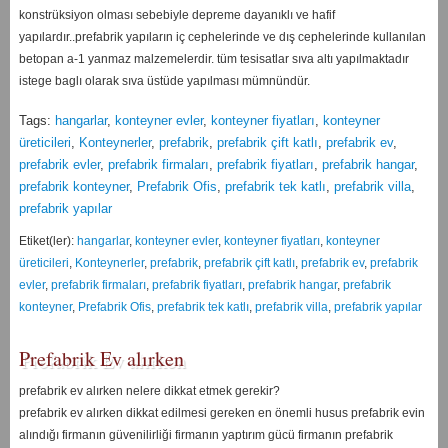
konstrüksiyon olması sebebiyle depreme dayanıklı ve hafif
yapılardır..prefabrik yapıların iç cephelerinde ve dış cephelerinde kullanılan
betopan a-1 yanmaz malzemelerdir. tüm tesisatlar sıva altı yapılmaktadır
istege baglı olarak sıva üstüde yapılması mümnündür.
Tags:
hangarlar
,
konteyner evler
,
konteyner fiyatları
,
konteyner
üreticileri
,
Konteynerler
,
prefabrik
,
prefabrik çift katlı
,
prefabrik ev
,
prefabrik evler
,
prefabrik firmaları
,
prefabrik fiyatları
,
prefabrik hangar
,
prefabrik konteyner
,
Prefabrik Ofis
,
prefabrik tek katlı
,
prefabrik villa
,
prefabrik yapılar
Etiket(ler):
hangarlar
,
konteyner evler
,
konteyner fiyatları
,
konteyner
üreticileri
,
Konteynerler
,
prefabrik
,
prefabrik çift katlı
,
prefabrik ev
,
prefabrik
evler
,
prefabrik firmaları
,
prefabrik fiyatları
,
prefabrik hangar
,
prefabrik
konteyner
,
Prefabrik Ofis
,
prefabrik tek katlı
,
prefabrik villa
,
prefabrik yapılar
Prefabrik Ev alırken
prefabrik ev alırken nelere dikkat etmek gerekir?
prefabrik ev alırken dikkat edilmesi gereken en önemli husus prefabrik evin
alındığı firmanın güvenilirliği firmanın yaptırım gücü firmanın prefabrik