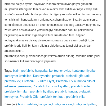
bizlerde haliyle fiyatını söylüyoruz sonra hımm diyor gidiyor şimdi bu
müşterimiz istediğinin tam cevabını aldımı evet aldı fakat neye cevap aldı
sorduğu kısmı kadar buda yapılan bir diğer yanlış öncelikle oturmalı ve satış
temsilcisinin konuştuklarını anlamaya çalışmalı zaten fiyat bir adım sonra
kendiliğinden gelecektir en uzun anlatım şekli bile beş dakikayı geçmez siz
zaten orda beş dakikada yeterli bilgiyi almasanız dahi bir çok konuda
bilgilenmiş olacaksınız gezdiğiniz tüm firmalardan farklı bilgiler
toplayacaksınız ve bir kaç ziyaretten sonra siz buda varmı dediğinizde
prefabriklerle ilgili bir takım bilginiz olduğu satış temsilcisi tarafından
anlaşılacaktır ..
prefabrik yapılar güvenebileceğiniz firmalardan alındığı takdirde uzun yıllar
sorunsuzca kullanabileceğiniz yapılardır…
Tags:
bizim prefabrik
,
hangarlar
,
konteyner evler
,
konteyner fiyatları
,
konteyner üreticileri
,
Konteynerler
,
prefabrik
,
prefabrik çift katlı
,
prefabrik ev
,
Prefabrik Ev Alım Fiyat
,
Prefabrik Ev alımında dikkat
edilmesi gerekenler
,
Prefabrik Ev ucuz Fiyatları
,
prefabrik evler
,
prefabrik firmaları
,
prefabrik fiyatları
,
prefabrik hangar
,
prefabrik
konteyner
,
Prefabrik Ofis
,
prefabrik tek katlı
,
prefabrik villa
Etiket(ler):
bizim prefabrik
,
hangarlar
,
konteyner evler
,
konteyner fiyatları
,