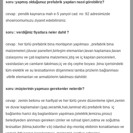
soru :yapmış olduğunuz prefabrik yapıları nasıl görebiliriz?
cevap : pendik kaynarca mah e-5 yanyol cad. no :92 adresimizde
showroomumuzu ziyaret edebilirsiniz.
soru : verdiğiniz fiyatlara neler dahil ?
cevap : her türlü prefabrik bina montajının yapılması , prefabrik bina
malzemeleri,(duvar panelleri,birleşim elemanları,tavan kaplaması,tavan
izalasyonu ve çatı kaplama malzemesi,)dış ve iç kapıları pencereleri,
vasistasları,ve camların takılması,iç ve dış cephe boyası ,bina içerisindeki
tüm elektrik ve su tesisatlarının döşenmesi lamba prizlerin bağlanması
.vitrife elemanları ve armatürlerin takılması dahildir.
soru :müşterinin yapması gerekenler nelerdir?
cevap : zemin betonu ve harfiyat ve her türlü çevre düzenleme işleri,zemin
ve duvar kaplamaları (şap,seramik,halı,laminat vb) prefabrik bina iç
bağlantısı harici dış baglantıların yapılması,(elektrik,temizsu,pissu)
belediyeden alınması gereken izinler ve ruhsat işleri,ısıtma ve soğutma
tesisatları (klima,kalorifer v.b) istanbul dışı montaj ekibinin konaklaması ve