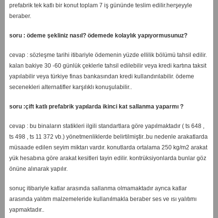
prefabrik tek katlı bir konut toplam 7 iş gününde teslim edilir.herşeyyle
beraber.
soru : ödeme şekliniz nasıl? ödemede kolaylık yapıyormusunuz?
cevap : sözleşme tarihi itibariyle ödemenin yüzde ellilik bölümü tahsil edilir.
kalan bakiye 30 -60 günlük çeklerle tahsil edilebilir veya kredi kartına taksit
yapılabilir veya türkiye finas bankasından kredi kullandırılabilir. ödeme
secenekleri alternatifler karşılıklı konuşulabilir..
soru :çift katlı prefabrik yapılarda ikinci kat sallanma yaparmı ?
cevap : bu binaların statikleri ilgili standartlara göre yapılmaktadır ( ts 648 ,
ts 498 , ts 11 372 vb.) yönetmenliklerde belirtilmiştir..bu nedenle arakatlarda
müsaade edilen seyim miktarı vardır. konutlarda ortalama 250 kg/m2 arakat
yük hesabına göre arakat kesitleri tayin edilir. kontrüksiyonlarda bunlar göz
önüne alınarak yapılır.
sonuç itibariyle katlar arasında sallanma olmamaktadır ayrıca katlar
arasında yalıtım malzemeleride kullanılmakla beraber ses ve ısı yalıtımı
yapmaktadır..