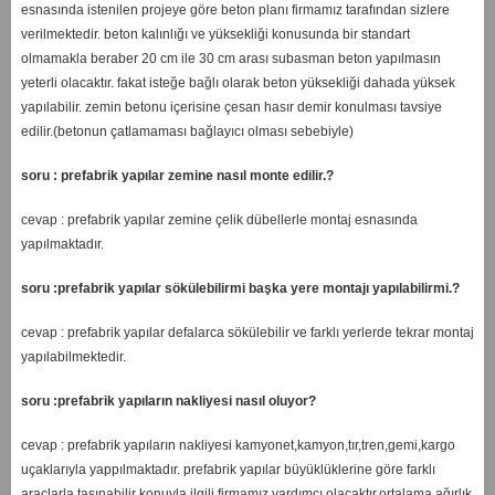
esnasında istenilen projeye göre beton planı firmamız tarafından sizlere
verilmektedir. beton kalınlığı ve yüksekliği konusunda bir standart
olmamakla beraber 20 cm ile 30 cm arası subasman beton yapılmasın
yeterli olacaktır. fakat isteğe bağlı olarak beton yüksekliği dahada yüksek
yapılabilir. zemin betonu içerisine çesan hasır demir konulması tavsiye
edilir.(betonun çatlamaması bağlayıcı olması sebebiyle)
soru : prefabrik yapılar zemine nasıl monte edilir.?
cevap : prefabrik yapılar zemine çelik dübellerle montaj esnasında
yapılmaktadır.
soru :prefabrik yapılar sökülebilirmi başka yere montajı yapılabilirmi.?
cevap : prefabrik yapılar defalarca sökülebilir ve farklı yerlerde tekrar montaj
yapılabilmektedir.
soru :prefabrik yapıların nakliyesi nasıl oluyor?
cevap : prefabrik yapıların nakliyesi kamyonet,kamyon,tır,tren,gemi,kargo
uçaklarıyla yappılmaktadır. prefabrik yapılar büyüklüklerine göre farklı
araçlarla taşınabilir konuyla ilgili firmamız yardımcı olacaktır.ortalama ağırlık