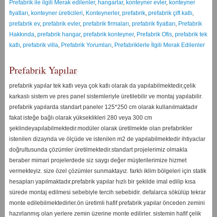
Prefabrik ile ilgili Merak edilenler
,
hangarlar
,
konteyner evler
,
konteyner
fiyatları
,
konteyner üreticileri
,
Konteynerler
,
prefabrik
,
prefabrik çift katlı
,
prefabrik ev
,
prefabrik evler
,
prefabrik firmaları
,
prefabrik fiyatları
,
Prefabrik
Hakkında
,
prefabrik hangar
,
prefabrik konteyner
,
Prefabrik Ofis
,
prefabrik tek
katlı
,
prefabrik villa
,
Prefabrik Yorumları
,
Prefabriklerle İlgili Merak Edilenler
Prefabrik Yapılar
prefabrik yapılar tek katlı veya çok katlı olarak da yapılabilmektedir,çelik
karkaslı sistem ve pres panel sistemleriyle üretilebilir ve montaj yapılabilir.
prefabrik yapılarda standart paneler 125*250 cm olarak kullanılmaktadır
fakat isteğe bağlı olarak yükseklikleri 280 veya 300 cm
şeklindeyapılabilmektedir.modüler olarak üretilmekte olan prefabrikler
istenilen dizaynda ve ölçüde ve istenilen m2 de yapılabilmektedir ihtiyaclar
doğrultusunda çözümler üretilmektedir.standart projelerimiz olmakla
beraber mimari projelerdede siz saygı değer müşterilerimize hizmet
vermekteyiz. size özel çözümler sunmaktayız. farklı iklim bölgeleri için statik
hesapları yapılmaktadır.prefabrik yapılar hızlı bir şekilde imal edilip kısa
sürede montaj edilmesi sebebiyle tercih sebebidir. defalarca sökülüp tekrar
monte edilebilmektedirler.ön üretimli hafif prefabrik yapılar önceden zemini
hazırlanmış olan yerlere zemin üzerine monte edilirler. sistemin hafif çelik