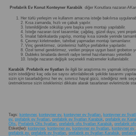
Prefabrik Ev Konut Konteyner Karabük
diğer Konutlara nazaran AKara
Her türlü yerleşim ve kullanım amacına isteğe bakılırsa uygulanabi
2. Kısa zamanda, hızlı ve çabuk yapılır.
3. İstenildiğinde sökülüp yere başka yere montajı yapılabilir.
4. İsteğe nazaran özel tasarımlar, çağdaş, güzel duyu, yeni projeler 
5. İmalat fabrikalarda yapılıp, montajı kısa sürede yerinde tamamla
6. Çevreyi kirletmeden, tahribat yapmadan montajı tamamlanır.
7. Vinç gerektirmez, ürünlerimiz hafifçe prefabrike yapılardır.
8. Özel temel gerektirmez, verilen projeye uygun basit grobeton yet
9. Dubleks binalarda demirli radye temel hazırlanması yeterlidir.
10. İsteğe nazaran değişik seçenekli malzemeler kullanılabilir.
Karabük
Prefabrik ev fiyatları
ile ilgili bir araştırma mı yapmak istiyor
sizin istediğiniz kaç oda ise sayısı artırılabilecek şekilde tasarımı yapılan
sizin için tasarladığımız her ev, sınırsız hayal gücü, istediğiniz renk 
üretmektense sizin isteklerinizi dikkate alarak tasarlanan evlerimizde st
Tags:
konteyner
,
konteyner ev
,
konteyner ev fiyatları
,
konteyner ev fiyat
ev
,
prefabrik ev fiyatları
,
prefabrik ev fiyatları Karabük
,
prefabrik ev Kar
Ofis
,
Prefabrik Ofis fiyatları
,
prefabrik ofis fiyatları Karabük
,
prefabrik of
Etiket(ler):
konteyner
,
konteyner ev
,
konteyner ev fiyatları
,
konteyner ev 
prefabrik ev
,
prefabrik ev fiyatları
,
prefabrik ev fiyatları Karabük
,
prefabr