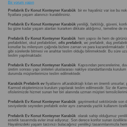
Bir yorum yapın
Prefabrik Ev Konut Konteyner Karabük
bir ev hayaliniz var ise bu no
fiyatlara yaşam alanınızı kurabilirsiniz.
Prefabrik Ev Konut Konteyner Karabük
yeniliği, farklılığı, güveni, konf
bu güne kadar yaşam alanları kurarken dikkate aldığımız, temeline de ins
Prefabrik Ev Konut Konteyner Karabük
hem yapısı ile hem de görünü
prefabrikleri, okul prefabrikleri,
ofis prefabrik
,
wc prefabrik
, duş
prefabri
konutlar bu milenyum çağında bizlere zaman ve para kazandırmaktadır.
gibi sürelerde bitmesi ve anahtar teslim olduğu bilinmektedir. Bu süre uza
teslim yapılmaktadır.
Prefabrik Ev Konut Konteyner Karabük
Kapısından pencerelerine, duvar
üretim sonrası yapı üniteleri uluslararası nakliye standartlarında kuru
durumda müşterilerimize teslim edilmektedir.
Karabük
Prefabrik ev
fiyatlarını aKarabüktajlı kılan en önemli unsurlar;
Karmod ekiplerimizce kurulum yapılarak teslim edilmesidir. Siz de Karmod 
ofislerimizde hizmet sunan her biri alanında uzman müşteri temsilcilerimiz
Prefabrik Ev Konut Konteyner Karabük
gayrimenkul sektöründe son döne
seviyelerde seyreden prefabrik evler aynı zamanda yazlık kullanım özelliğ
Prefabrik Ev Konut Konteyner Karabük
olarak sahip olduğumuz yenilik
estetik tasarımda evler imal ediyoruz. Son derece konfor sunan özellikte u
Hayalinizdeki yaşam tarzınızı bulacağınız yenilikçi tasarımlarımızla hem