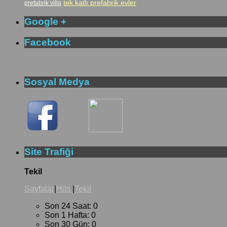
tek katlı prefabrik evler
prefabrik villa
Google +
Facebook
Sosyal Medya
Site Trafiği
Tekil
Sayfalar
|
Hits
|
Tekil
Son 24 Saat:
0
Son 1 Hafta:
0
Son 30 Gün:
0