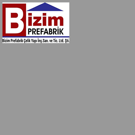
İçeriğe
geç