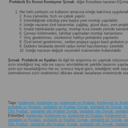
Prefabrik Ev Konut Konteyner Şırnak
diğer Konutlara nazaran AŞırnak
Her türlü yerleşim ve kullanım amacına isteğe bakılırsa uygulanabi
2. Kısa zamanda, hızlı ve çabuk yapılır.
3. İstenildiğinde sökülüp yere başka yere montajı yapılabilir.
4. İsteğe nazaran özel tasarımlar, çağdaş, güzel duyu, yeni projeler 
5. İmalat fabrikalarda yapılıp, montajı kısa sürede yerinde tamamla
6. Çevreyi kirletmeden, tahribat yapmadan montajı tamamlanır.
7. Vinç gerektirmez, ürünlerimiz hafifçe prefabrike yapılardır.
8. Özel temel gerektirmez, verilen projeye uygun basit grobeton yet
9. Dubleks binalarda demirli radye temel hazırlanması yeterlidir.
10. İsteğe nazaran değişik seçenekli malzemeler kullanılabilir.
Şırnak
Prefabrik ev fiyatları
ile ilgili bir araştırma mı yapmak istiyorsu
sizin istediğiniz kaç oda ise sayısı artırılabilecek şekilde tasarımı yapılan
sizin için tasarladığımız her ev, sınırsız hayal gücü, istediğiniz renk 
üretmektense sizin isteklerinizi dikkate alarak tasarlanan evlerimizde st
Tags:
konteyner
,
konteyner ev
,
konteyner ev fiyatları
,
konteyner ev fiyatl
prefabrik ev fiyatları
,
prefabrik ev fiyatları Şırnak
,
prefabrik ev Şırnak
,
pr
Ofis fiyatları
,
prefabrik ofis fiyatları Şırnak
,
prefabrik ofis Şırnak
,
prefabr
Etiket(ler):
konteyner
,
konteyner ev
,
konteyner ev fiyatları
,
konteyner ev f
prefabrik ev fiyatları
,
prefabrik ev fiyatları Şırnak
,
prefabrik ev Şırnak
,
pr
Ofis fiyatları
,
prefabrik ofis fiyatları Şırnak
,
prefabrik ofis Şırnak
,
prefabr