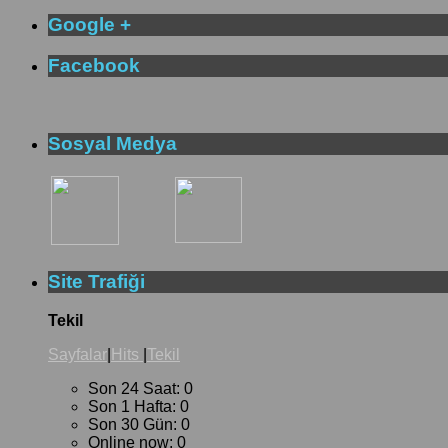
Google +
Facebook
Sosyal Medya
Site Trafiği
Tekil
Sayfalar
|
Hits
|
Tekil
Son 24 Saat:
0
Son 1 Hafta:
0
Son 30 Gün:
0
Online now: 0