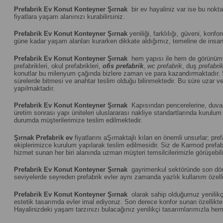
Prefabrik Ev Konut Konteyner Şırnak
bir ev hayaliniz var ise bu nokt
fiyatlara yaşam alanınızı kurabilirsiniz.
Prefabrik Ev Konut Konteyner Şırnak
yeniliği, farklılığı, güveni, konfor
güne kadar yaşam alanları kurarken dikkate aldığımız, temeline de insanı
Prefabrik Ev Konut Konteyner Şırnak
hem yapısı ile hem de görünümü
prefabrikleri, okul prefabrikleri,
ofis prefabrik
,
wc prefabrik
, duş
prefabri
konutlar bu milenyum çağında bizlere zaman ve para kazandırmaktadır.
sürelerde bitmesi ve anahtar teslim olduğu bilinmektedir. Bu süre uzar vey
yapılmaktadır.
Prefabrik Ev Konut Konteyner Şırnak
Kapısından pencerelerine, duvar p
üretim sonrası yapı üniteleri uluslararası nakliye standartlarında kuru
durumda müşterilerimize teslim edilmektedir.
Şırnak
Prefabrik ev
fiyatlarını aŞırnaktajlı kılan en önemli unsurlar; p
ekiplerimizce kurulum yapılarak teslim edilmesidir. Siz de Karmod prefabri
hizmet sunan her biri alanında uzman müşteri temsilcilerimizle görüşebili
Prefabrik Ev Konut Konteyner Şırnak
gayrimenkul sektöründe son dönem
seviyelerde seyreden prefabrik evler aynı zamanda yazlık kullanım özelliğ
Prefabrik Ev Konut Konteyner Şırnak
olarak sahip olduğumuz yenilikçi
estetik tasarımda evler imal ediyoruz. Son derece konfor sunan özellikte u
Hayalinizdeki yaşam tarzınızı bulacağınız yenilikçi tasarımlarımızla hem