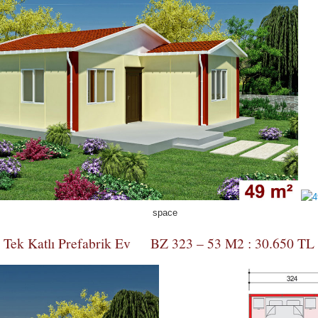
Tek Katlı Prefabrik Ev BZ 323 – 53 M2 : 30.650 TL