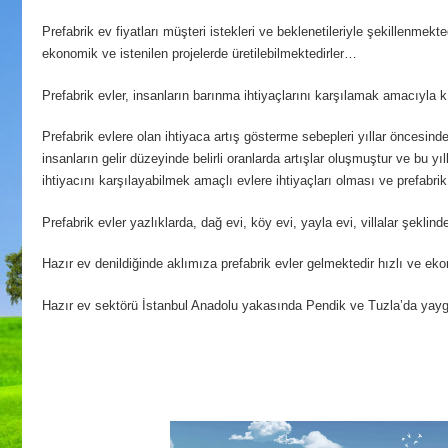
Prefabrik ev fiyatları müşteri istekleri ve beklenetileriyle şekillenmekt
ekonomik ve istenilen projelerde üretilebilmektedirler…
Prefabrik evler, insanların barınma ihtiyaçlarını karşılamak amacıyla 
Prefabrik evlere olan ihtiyaca artış gösterme sebepleri yıllar öncesinde
insanların gelir düzeyinde belirli oranlarda artışlar oluşmuştur ve bu 
ihtiyacını karşılayabilmek amaçlı evlere ihtiyaçları olması ve prefabr
Prefabrik evler yazlıklarda, dağ evi, köy evi, yayla evi, villalar şeklin
Hazır ev denildiğinde aklımıza prefabrik evler gelmektedir hızlı ve ek
Hazır ev sektörü İstanbul Anadolu yakasında Pendik ve Tuzla’da yaygı