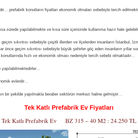
edir… prefabrik konutların fiyatları ekonomik olmaları sebebiyle tercih edilmekte
kısa sürede yapılabilmekte ve kısa süre içerisinde kullanıma hazır hale geleb
 geçim sıkıntısı sebebiyle çeşitli illerden ve ilçelerden insanların İstanbul, İ
yıllar önce geçim sıkıntısı sebebiyle büyük şehirler göç eden insanların yılla
ik konutlarında hızlı ve ekonomik olması nedeniyle tercih sebebi olmaktadır…
de yapılabilmektedirler…
onomik evlerdir…
n bir şekilde yapılmakla beraber sektörün merkezi haline gelmiştir…
Tek Katlı Prefabrik Ev Fiyatları
Tek Katlı Prefabrik Ev BZ 315 – 40 M2 : 24.250 TL