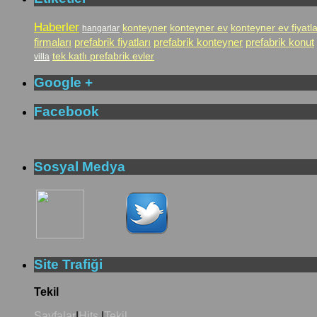
Haberler
konteyner
konteyner ev
konteyner ev fiyatla
hangarlar
firmaları
prefabrik fiyatları
prefabrik konteyner
prefabrik konut
tek katlı prefabrik evler
villa
Google +
Facebook
Sosyal Medya
Site Trafiği
Tekil
Sayfalar
|
Hits
|
Tekil