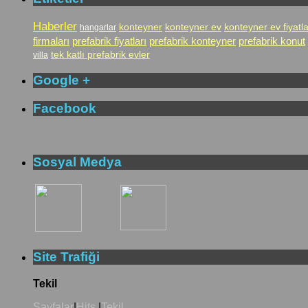
Haberler
konteyner
konteyner ev
konteyner ev fiyatla
hangarlar
firmaları
prefabrik fiyatları
prefabrik konteyner
prefabrik konut
tek katlı prefabrik evler
villa
Google +
Facebook
Sosyal Medya
Site Trafiği
Tekil
Sayfalar
|
Hits
|
Tekil