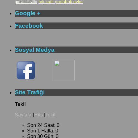
tek katlı prefabrik evler
prefabrik villa
Google +
Facebook
Sosyal Medya
Site Trafiği
Tekil
Sayfalar
|
Hits
|
Tekil
Son 24 Saat:
0
Son 1 Hafta:
0
Son 30 Gün:
0