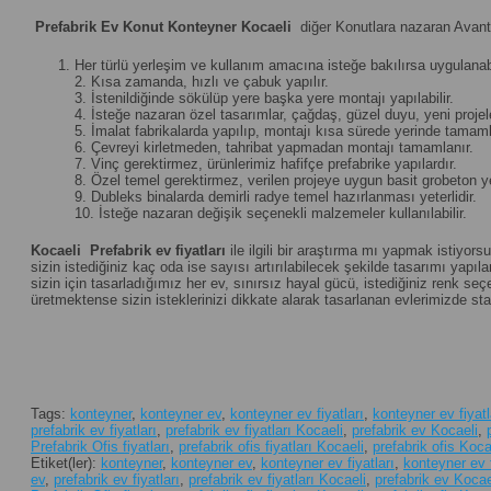
Prefabrik Ev Konut Konteyner Kocaeli
diğer Konutlara nazaran Avanta
Her türlü yerleşim ve kullanım amacına isteğe bakılırsa uygulanabi
2. Kısa zamanda, hızlı ve çabuk yapılır.
3. İstenildiğinde sökülüp yere başka yere montajı yapılabilir.
4. İsteğe nazaran özel tasarımlar, çağdaş, güzel duyu, yeni projeler 
5. İmalat fabrikalarda yapılıp, montajı kısa sürede yerinde tamamla
6. Çevreyi kirletmeden, tahribat yapmadan montajı tamamlanır.
7. Vinç gerektirmez, ürünlerimiz hafifçe prefabrike yapılardır.
8. Özel temel gerektirmez, verilen projeye uygun basit grobeton yet
9. Dubleks binalarda demirli radye temel hazırlanması yeterlidir.
10. İsteğe nazaran değişik seçenekli malzemeler kullanılabilir.
Kocaeli
Prefabrik ev fiyatları
ile ilgili bir araştırma mı yapmak istiyors
sizin istediğiniz kaç oda ise sayısı artırılabilecek şekilde tasarımı yapılan
sizin için tasarladığımız her ev, sınırsız hayal gücü, istediğiniz renk 
üretmektense sizin isteklerinizi dikkate alarak tasarlanan evlerimizde st
Tags:
konteyner
,
konteyner ev
,
konteyner ev fiyatları
,
konteyner ev fiyatl
prefabrik ev fiyatları
,
prefabrik ev fiyatları Kocaeli
,
prefabrik ev Kocaeli
,
Prefabrik Ofis fiyatları
,
prefabrik ofis fiyatları Kocaeli
,
prefabrik ofis Koca
Etiket(ler):
konteyner
,
konteyner ev
,
konteyner ev fiyatları
,
konteyner ev f
ev
,
prefabrik ev fiyatları
,
prefabrik ev fiyatları Kocaeli
,
prefabrik ev Kocae