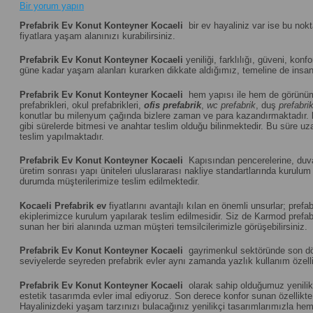
Bir yorum yapın
Prefabrik Ev Konut Konteyner Kocaeli
bir ev hayaliniz var ise bu nok
fiyatlara yaşam alanınızı kurabilirsiniz.
Prefabrik Ev Konut Konteyner Kocaeli
yeniliği, farklılığı, güveni, konf
güne kadar yaşam alanları kurarken dikkate aldığımız, temeline de insanı
Prefabrik Ev Konut Konteyner Kocaeli
hem yapısı ile hem de görünüm
prefabrikleri, okul prefabrikleri,
ofis prefabrik
,
wc prefabrik
, duş
prefabri
konutlar bu milenyum çağında bizlere zaman ve para kazandırmaktadır.
gibi sürelerde bitmesi ve anahtar teslim olduğu bilinmektedir. Bu süre uza
teslim yapılmaktadır.
Prefabrik Ev Konut Konteyner Kocaeli
Kapısından pencerelerine, duvar
üretim sonrası yapı üniteleri uluslararası nakliye standartlarında kuru
durumda müşterilerimize teslim edilmektedir.
Kocaeli
Prefabrik ev
fiyatlarını avantajlı kılan en önemli unsurlar; pre
ekiplerimizce kurulum yapılarak teslim edilmesidir. Siz de Karmod prefabr
sunan her biri alanında uzman müşteri temsilcilerimizle görüşebilirsiniz.
Prefabrik Ev Konut Konteyner Kocaeli
gayrimenkul sektöründe son döne
seviyelerde seyreden prefabrik evler aynı zamanda yazlık kullanım özelliğ
Prefabrik Ev Konut Konteyner Kocaeli
olarak sahip olduğumuz yenilikç
estetik tasarımda evler imal ediyoruz. Son derece konfor sunan özellikte u
Hayalinizdeki yaşam tarzınızı bulacağınız yenilikçi tasarımlarımızla hem