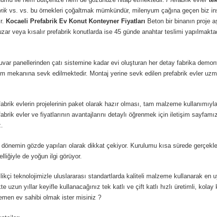
rik
vs. vs. bu örnekleri çoğaltmak mümkündür, milenyum çağına geçen biz insa
r.
Kocaeli
Prefabrik Ev Konut Konteyner Fiyatları
Beton bir binanın proj
zar veya kısalır prefabrik konutlarda ise 45 günde anahtar teslimi yapılmaktadı
ar panellerinden çatı sistemine kadar evi oluşturan her detay fabrika demonte
rulum mekanına sevk edilmektedir. Montaj yerine sevk edilen prefabrik evler 
refabrik evlerin projelerinin paket olarak hazır olması, tam malzeme kullanımı
brik evler ve fiyatlarının avantajlarını detaylı öğrenmek için iletişim sayfamı
z.
nemin gözde yapıları olarak dikkat çekiyor. Kurulumu kısa sürede gerçekleştir
liğiyle de yoğun ilgi görüyor.
kçi teknolojimizle uluslararası standartlarda kaliteli malzeme kullanarak en
e uzun yıllar keyifle kullanacağınız tek katlı ve çift katlı hızlı üretimli, kol
hemen ev sahibi olmak ister misiniz ?