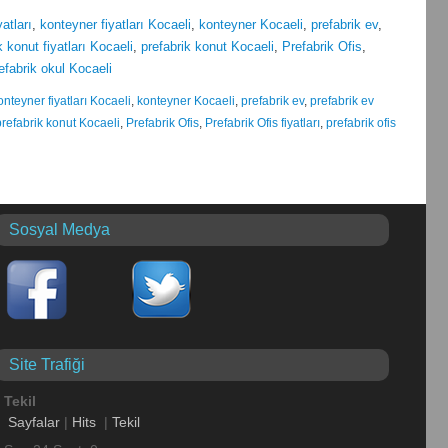
atları
,
konteyner fiyatları Kocaeli
,
konteyner Kocaeli
,
prefabrik ev
,
k konut fiyatları Kocaeli
,
prefabrik konut Kocaeli
,
Prefabrik Ofis
,
efabrik okul Kocaeli
onteyner fiyatları Kocaeli
,
konteyner Kocaeli
,
prefabrik ev
,
prefabrik ev
prefabrik konut Kocaeli
,
Prefabrik Ofis
,
Prefabrik Ofis fiyatları
,
prefabrik ofis
Sosyal Medya
Site Trafiği
Tekil
Sayfalar
|
Hits
|
Tekil