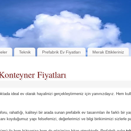
jeler
Teknik
Prefabrik Ev Fiyatları
Merak Ettikleriniz
Konteyner Fiyatları
oktada ideal ev olarak hayalinizi gerçekleştirmeniz için yanınızdayız. Hem k
nforu, rahatlığı, kaliteyi bir arada sunan prefabrik ev tasarımları ile farklı bir y
nı koyduğumuz yapı felsefemizi, değerlerimizi ve bilgi birikimimizi sizlerle p
ümü ile hem bütçenize hem de gözünüze hitap etmektedir.
Prefabrik evler
tek