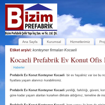
Ana Sayfa
Kurumsal
Hizmetlerimiz
Pro
Etiket arşivi:
konteyner firmaları Kocaeli
Kocaeli Prefabrik Ev Konut Ofis 
Haberler
Prefabrik Ev Konut Konteyner Kocaeli
bir ev hayaliniz var ise bu n
fiyatlara yaşam alanınızı kurabilirsiniz.
Prefabrik Ev Konut Konteyner Kocaeli
yeniliği, farklılığı, güveni, ko
güne kadar yaşam alanları kurarken dikkate aldığımız, temeline de insa
Prefabrik Ev Konut Konteyner Kocaeli
hem yapısı ile hem de görün