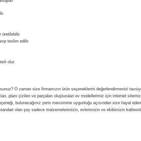
tajları
ir.
retilebilir.
ıp teslim edilir.
rli olur.
orsunuz? O zaman size firmamızın ürün seçeneklerini değerlendirmenizi tavsiye ed
lan, planı çizilen ve parçaları oluşturulan ev modellerimiz için internet sitemizd
nk seçeneği, bulunacağınız yerin mevsimine uygunluğu açısından size hayal ede
standart olan şey sadece malzemelerimizin, evlerimizin ve ekibimizin kalitesidi