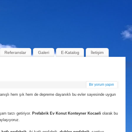
Referanslar
Galeri
E-Katalog
İletişim
Bir yorum yapın
ullanışlı hem şık hem de depreme dayanıklı bu evler sayesinde uygun
aşam tarzı getiriyor.
Prefabrik Ev Konut Konteyner Kocaeli
olarak bu
aylaşıyoruz.
 katlı prefabrik
,
iki katlı prefabrik
,
dublex
prefabrik
, şantiye