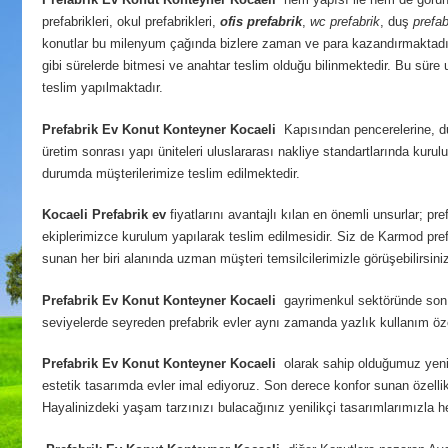
prefabrikleri, okul prefabrikleri,
ofis prefabrik
,
wc prefabrik
, duş
prefab
konutlar bu milenyum çağında bizlere zaman ve para kazandırmaktadı
gibi sürelerde bitmesi ve anahtar teslim olduğu bilinmektedir. Bu süre u
teslim yapılmaktadır.
Prefabrik Ev Konut Konteyner Kocaeli
Kapısından pencerelerine, duv
üretim sonrası yapı üniteleri uluslararası nakliye standartlarında ku
durumda müşterilerimize teslim edilmektedir.
Kocaeli
Prefabrik ev
fiyatlarını avantajlı kılan en önemli unsurlar; p
ekiplerimizce kurulum yapılarak teslim edilmesidir. Siz de Karmod prefa
sunan her biri alanında uzman müşteri temsilcilerimizle görüşebilirsini
Prefabrik Ev Konut Konteyner Kocaeli
gayrimenkul sektöründe son dö
seviyelerde seyreden prefabrik evler aynı zamanda yazlık kullanım özel
Prefabrik Ev Konut Konteyner Kocaeli
olarak sahip olduğumuz yenili
estetik tasarımda evler imal ediyoruz. Son derece konfor sunan özellikt
Hayalinizdeki yaşam tarzınızı bulacağınız yenilikçi tasarımlarımızla 