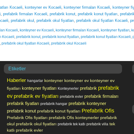
atları Kocaeli
,
konteyner ev Kocaeli
,
konteyner firmaları Kocaeli
,
konteyner fiy
i
,
prefabrik firmaları Kocaeli
,
prefabrik konut
,
prefabrik konut fiyatları
,
prefabri
ocaeli
,
prefabrik okul
,
prefabrik okul fiyatları
,
prefabrik okul fiyatları Kocaeli
,
pr
ları Kocaeli
,
konteyner ev Kocaeli
,
konteyner firmaları Kocaeli
,
konteyner fiyatları
,
k
rı Kocaeli
,
prefabrik konut
,
prefabrik konut fiyatları
,
prefabrik konut fiyatları Kocaeli
,
,
prefabrik okul fiyatları Kocaeli
,
prefabrik okul Kocaeli
Etiketler
Haberler
konteyner
konteyner ev
konteyner ev
hangarlar
prefabrik
prefabrik
fiyatları
konteyner fiyatları
Konteynerler
ev
prefabrik ev fiyatları
prefabrik firmaları
prefabrik evler
prefabrik fiyatları
prefabrik konteyner
prefabrik hangar
Prefabrik Ofis
prefabrik konut
prefabrik konut fiyatları
Prefabrik Ofis fiyatları
prefabrik Ofis konteynerler
prefabrik
okul
prefabrik okul fiyatları
tek
prefabrik tek katlı
prefabrik villa
katlı prefabrik evler