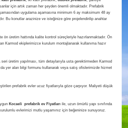
nlar için artık zaman her şeyden önemli olmaktadır. Prefabrik
e aşamasından uygulama aşamasına minimum 6 ay maksimum 48 ay
r. Bu konutlar arazinize ve isteğinize göre projelendirilip anahtar
 ön üretim hattında kalite kontrol süreçleriyle hazırlanmaktadır. Ön
uzman Karmod ekiplerimizce kurulum montajlanarak kullanıma hazır
yla seri üretim yapılması, tüm detaylarıyla usta gerektirmeden Karmod
zda yer alan bilgi formunu kullanarak veya satış ofislerimizde hizmet
ilen prefabrik evler ucuz fiyatlarıyla göze çarpıyor. Maliyeti düşük
 uygun
Kocaeli
prefabrik ev Fiyatları
ile, uzun ömürlü yapı sınıfında
ay kurulumlu evlerimizi mutlu yaşamınız için beğeninize sunuyoruz.