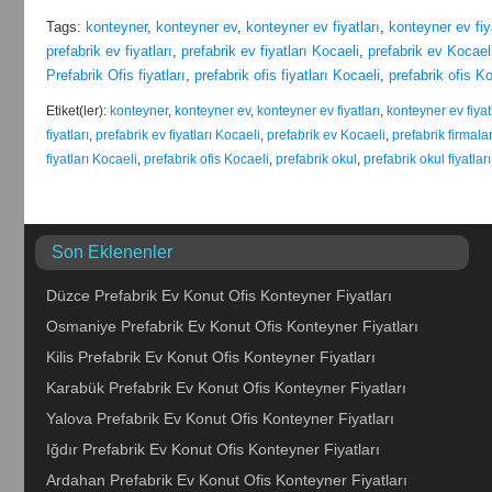
Tags:
konteyner
,
konteyner ev
,
konteyner ev fiyatları
,
konteyner ev fiy
prefabrik ev fiyatları
,
prefabrik ev fiyatları Kocaeli
,
prefabrik ev Kocael
Prefabrik Ofis fiyatları
,
prefabrik ofis fiyatları Kocaeli
,
prefabrik ofis K
Etiket(ler):
konteyner
,
konteyner ev
,
konteyner ev fiyatları
,
konteyner ev fiyat
fiyatları
,
prefabrik ev fiyatları Kocaeli
,
prefabrik ev Kocaeli
,
prefabrik firmala
fiyatları Kocaeli
,
prefabrik ofis Kocaeli
,
prefabrik okul
,
prefabrik okul fiyatları
Son Eklenenler
Düzce Prefabrik Ev Konut Ofis Konteyner Fiyatları
Osmaniye Prefabrik Ev Konut Ofis Konteyner Fiyatları
Kilis Prefabrik Ev Konut Ofis Konteyner Fiyatları
Karabük Prefabrik Ev Konut Ofis Konteyner Fiyatları
Yalova Prefabrik Ev Konut Ofis Konteyner Fiyatları
Iğdır Prefabrik Ev Konut Ofis Konteyner Fiyatları
Ardahan Prefabrik Ev Konut Ofis Konteyner Fiyatları