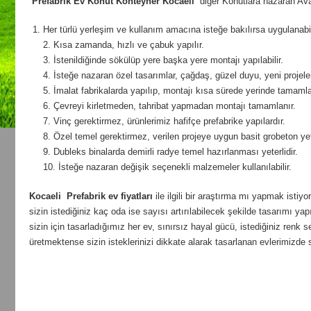
Prefabrik Ev Konut Konteyner Kocaeli
diğer Konutlara nazaran Avan
Her türlü yerleşim ve kullanım amacına isteğe bakılırsa uygulanabil
2. Kısa zamanda, hızlı ve çabuk yapılır.
3. İstenildiğinde sökülüp yere başka yere montajı yapılabilir.
4. İsteğe nazaran özel tasarımlar, çağdaş, güzel duyu, yeni projeler ü
5. İmalat fabrikalarda yapılıp, montajı kısa sürede yerinde tamamlan
6. Çevreyi kirletmeden, tahribat yapmadan montajı tamamlanır.
7. Vinç gerektirmez, ürünlerimiz hafifçe prefabrike yapılardır.
8. Özel temel gerektirmez, verilen projeye uygun basit grobeton yete
9. Dubleks binalarda demirli radye temel hazırlanması yeterlidir.
10. İsteğe nazaran değişik seçenekli malzemeler kullanılabilir.
Kocaeli
Prefabrik ev fiyatları
ile ilgili bir araştırma mı yapmak istiy
sizin istediğiniz kaç oda ise sayısı artırılabilecek şekilde tasarımı yapı
sizin için tasarladığımız her ev, sınırsız hayal gücü, istediğiniz re
üretmektense sizin isteklerinizi dikkate alarak tasarlanan evlerimizde 