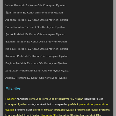
Yalova Prefabrik Ev Konut Ofis Konteyner Fiyatları
Iğdır Prefabrik Ev Konut Ofis Konteyner Fiyatları
Ardahan Prefabrik Ev Konut Ofis Konteyner Fiyatları
Bartın Prefabrik Ev Konut Ofis Konteyner Fiyatları
Şırnak Prefabrik Ev Konut Ofis Konteyner Fiyatları
Batman Prefabrik Ev Konut Ofis Konteyner Fiyatları
Kırıkkale Prefabrik Ev Konut Ofis Konteyner Fiyatları
Karaman Prefabrik Ev Konut Ofis Konteyner Fiyatları
Bayburt Prefabrik Ev Konut Ofis Konteyner Fiyatları
Zonguldak Prefabrik Ev Konut Ofis Konteyner Fiyatları
Aksaray Prefabrik Ev Konut Ofis Konteyner Fiyatları
Etiketler
Haberler
hangarlar
konteyner
konteyner ev
konteyner ev fiyatları
konteyner evler
konteyner fiyatları
konteyner üreticileri
Konteynerler
prefabrik
prefabrik ev
prefabrik ev
fiyatları
prefabrik evler
prefabrik firmaları
prefabrik fiyatları
prefabrik konteyner
prefabrik
konut
prefabrik konut fiyatları
Prefabrik Ofis
Prefabrik Ofis fiyatları
prefabrik Ofis