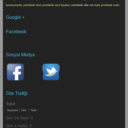
konteynerler
prefabrik okul
prefabrik okul fiyatları
prefabrik villa
tek katlı prefabrik evler
Google +
Facebook
Sosyal Medya
Site Trafiği
Tekil
|
|
Sayfalar
Hits
Tekil
Son 24 Saat:
0
Son 1 Hafta:
0