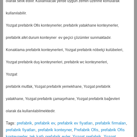
olarak sevk edilir. Kullanılacak yerde uygun zemin üzerine konularak
kullanılabilir.
Yozgat prefabrik Ofis konteynerler, prefabrik yatakhane konteynerler,
prefabrik afet durum konteyner ev geçici çözümler sunmaktadır.
Konaklama prefabrik konteynerleri, Yozgat prefabrik nöbetçi kulübeleri,
Yozgat prefabrik duş konteynerleri, prefabrik wc konteynerleri,
Yozgat
prefabrik mutfak, Yozgat prefabrik yemekhane, Yozgat prefabrik
yatakhane, Yozgat prefabrik çamaşırhane, Yozgat prefabrik bağevleri
olarak da kullanılabilmektedir.
Tags:
prefabrik
,
prefabrik ev
,
prefabrik ev fiyatları
,
prefabrik firmaları
,
prefabrik fiyatları
,
prefabrik konteyner
,
Prefabrik Ofis
,
prefabrik Ofis
konteynerler
,
tek katlı prefabrik evler
,
Yozgat prefabrik
,
Yozgat