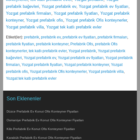
prefabrik bağevleri
,
Yozgat prefabrik ev
,
Yozgat prefabrik ev fiyatları
,
Yozgat prefabrik firmaları
,
Yozgat prefabrik fiyatları
,
Yozgat prefabrik
konteyner
,
Yozgat prefabrik ofis
,
Yozgat prefabrik Ofis konteynerler
,
Yozgat prefabrik villa
,
Yozgat tek katlı prefabrik evler
Etiket(ler):
prefabrik
,
prefabrik ev
,
prefabrik ev fiyatları
,
prefabrik firmaları
,
prefabrik fiyatları
,
prefabrik konteyner
,
Prefabrik Ofis
,
prefabrik Ofis
konteynerler
,
tek katlı prefabrik evler
,
Yozgat prefabrik
,
Yozgat prefabrik
bağevleri
,
Yozgat prefabrik ev
,
Yozgat prefabrik ev fiyatları
,
Yozgat prefabrik
firmaları
,
Yozgat prefabrik fiyatları
,
Yozgat prefabrik konteyner
,
Yozgat
prefabrik ofis
,
Yozgat prefabrik Ofis konteynerler
,
Yozgat prefabrik villa
,
Yozgat tek katlı prefabrik evler
Son Eklenenler
Düzce Prefabrik Ev Konut Ofis Konteyner Fiyatları
Osmaniye Prefabrik Ev Konut Ofis Konteyner Fiyatları
Kilis Prefabrik Ev Konut Ofis Konteyner Fiyatları
Karabük Prefabrik Ev Konut Ofis Konteyner Fiyatları