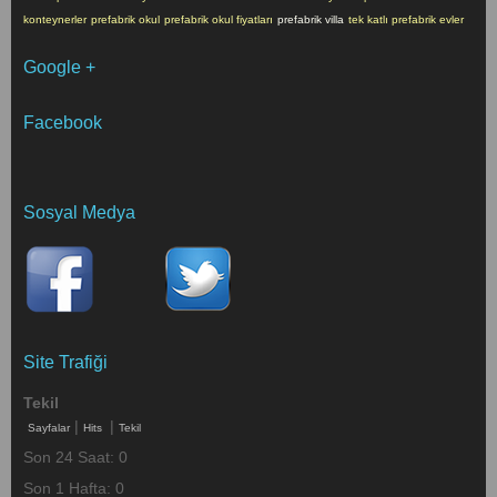
konteynerler
prefabrik okul
prefabrik okul fiyatları
prefabrik villa
tek katlı prefabrik evler
Google +
Facebook
Sosyal Medya
Site Trafiği
Tekil
|
|
Sayfalar
Hits
Tekil
Son 24 Saat:
0
Son 1 Hafta:
0