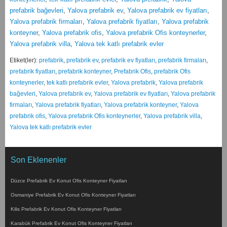
prefabrik bağevleri
,
Yalova prefabrik ev
,
Yalova prefabrik ev fiyatları
,
Yalova prefabrik firmaları
,
Yalova prefabrik fiyatları
,
Yalova prefabrik
konteyner
,
Yalova prefabrik ofis
,
Yalova prefabrik Ofis konteynerler
,
Yalova prefabrik villa
,
Yalova tek katlı prefabrik evler
Etiket(ler):
prefabrik
,
prefabrik ev
,
prefabrik ev fiyatları
,
prefabrik firmaları
,
prefabrik fiyatları
,
prefabrik konteyner
,
Prefabrik Ofis
,
prefabrik Ofis
konteynerler
,
tek katlı prefabrik evler
,
Yalova prefabrik
,
Yalova prefabrik
bağevleri
,
Yalova prefabrik ev
,
Yalova prefabrik ev fiyatları
,
Yalova prefabrik
firmaları
,
Yalova prefabrik fiyatları
,
Yalova prefabrik konteyner
,
Yalova
prefabrik ofis
,
Yalova prefabrik Ofis konteynerler
,
Yalova prefabrik villa
,
Yalova tek katlı prefabrik evler
Son Eklenenler
Düzce Prefabrik Ev Konut Ofis Konteyner Fiyatları
Osmaniye Prefabrik Ev Konut Ofis Konteyner Fiyatları
Kilis Prefabrik Ev Konut Ofis Konteyner Fiyatları
Karabük Prefabrik Ev Konut Ofis Konteyner Fiyatları