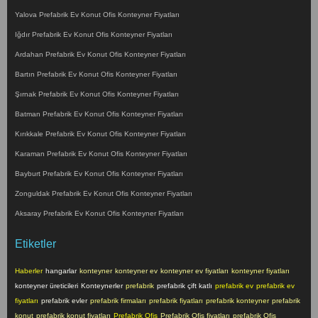
Yalova Prefabrik Ev Konut Ofis Konteyner Fiyatları
Iğdır Prefabrik Ev Konut Ofis Konteyner Fiyatları
Ardahan Prefabrik Ev Konut Ofis Konteyner Fiyatları
Bartın Prefabrik Ev Konut Ofis Konteyner Fiyatları
Şırnak Prefabrik Ev Konut Ofis Konteyner Fiyatları
Batman Prefabrik Ev Konut Ofis Konteyner Fiyatları
Kırıkkale Prefabrik Ev Konut Ofis Konteyner Fiyatları
Karaman Prefabrik Ev Konut Ofis Konteyner Fiyatları
Bayburt Prefabrik Ev Konut Ofis Konteyner Fiyatları
Zonguldak Prefabrik Ev Konut Ofis Konteyner Fiyatları
Aksaray Prefabrik Ev Konut Ofis Konteyner Fiyatları
Etiketler
Haberler
hangarlar
konteyner
konteyner ev
konteyner ev fiyatları
konteyner fiyatları
konteyner üreticileri
Konteynerler
prefabrik
prefabrik çift katlı
prefabrik ev
prefabrik ev
fiyatları
prefabrik evler
prefabrik firmaları
prefabrik fiyatları
prefabrik konteyner
prefabrik
konut
prefabrik konut fiyatları
Prefabrik Ofis
Prefabrik Ofis fiyatları
prefabrik Ofis