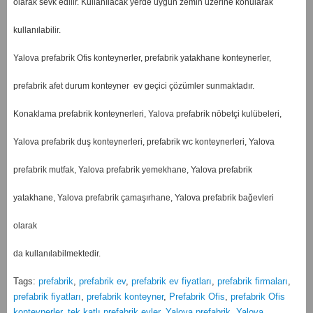
olarak sevk edilir. Kullanılacak yerde uygun zemin üzerine konularak
kullanılabilir.
Yalova prefabrik Ofis konteynerler, prefabrik yatakhane konteynerler,
prefabrik afet durum konteyner ev geçici çözümler sunmaktadır.
Konaklama prefabrik konteynerleri, Yalova prefabrik nöbetçi kulübeleri,
Yalova prefabrik duş konteynerleri, prefabrik wc konteynerleri, Yalova
prefabrik mutfak, Yalova prefabrik yemekhane, Yalova prefabrik
yatakhane, Yalova prefabrik çamaşırhane, Yalova prefabrik bağevleri
olarak
da kullanılabilmektedir.
Tags:
prefabrik
,
prefabrik ev
,
prefabrik ev fiyatları
,
prefabrik firmaları
,
prefabrik fiyatları
,
prefabrik konteyner
,
Prefabrik Ofis
,
prefabrik Ofis
konteynerler
,
tek katlı prefabrik evler
,
Yalova prefabrik
,
Yalova