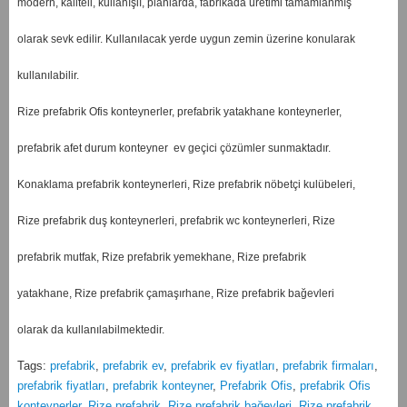
modern, kaliteli, kullanışlı, planlarda, fabrikada üretimi tamamlanmış
olarak sevk edilir. Kullanılacak yerde uygun zemin üzerine konularak
kullanılabilir.
Rize prefabrik Ofis konteynerler, prefabrik yatakhane konteynerler,
prefabrik afet durum konteyner ev geçici çözümler sunmaktadır.
Konaklama prefabrik konteynerleri, Rize prefabrik nöbetçi kulübeleri,
Rize prefabrik duş konteynerleri, prefabrik wc konteynerleri, Rize
prefabrik mutfak, Rize prefabrik yemekhane, Rize prefabrik
yatakhane, Rize prefabrik çamaşırhane, Rize prefabrik bağevleri
olarak da kullanılabilmektedir.
Tags:
prefabrik
,
prefabrik ev
,
prefabrik ev fiyatları
,
prefabrik firmaları
,
prefabrik fiyatları
,
prefabrik konteyner
,
Prefabrik Ofis
,
prefabrik Ofis
konteynerler
,
Rize prefabrik
,
Rize prefabrik bağevleri
,
Rize prefabrik