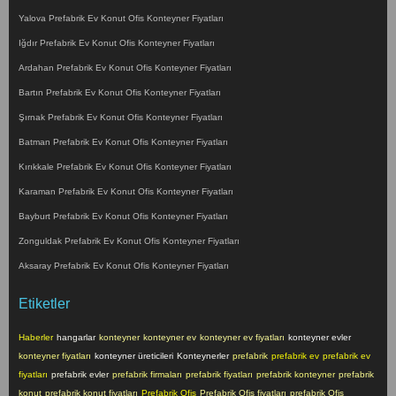
Yalova Prefabrik Ev Konut Ofis Konteyner Fiyatları
Iğdır Prefabrik Ev Konut Ofis Konteyner Fiyatları
Ardahan Prefabrik Ev Konut Ofis Konteyner Fiyatları
Bartın Prefabrik Ev Konut Ofis Konteyner Fiyatları
Şırnak Prefabrik Ev Konut Ofis Konteyner Fiyatları
Batman Prefabrik Ev Konut Ofis Konteyner Fiyatları
Kırıkkale Prefabrik Ev Konut Ofis Konteyner Fiyatları
Karaman Prefabrik Ev Konut Ofis Konteyner Fiyatları
Bayburt Prefabrik Ev Konut Ofis Konteyner Fiyatları
Zonguldak Prefabrik Ev Konut Ofis Konteyner Fiyatları
Aksaray Prefabrik Ev Konut Ofis Konteyner Fiyatları
Etiketler
Haberler
hangarlar
konteyner
konteyner ev
konteyner ev fiyatları
konteyner evler
konteyner fiyatları
konteyner üreticileri
Konteynerler
prefabrik
prefabrik ev
prefabrik ev
fiyatları
prefabrik evler
prefabrik firmaları
prefabrik fiyatları
prefabrik konteyner
prefabrik
konut
prefabrik konut fiyatları
Prefabrik Ofis
Prefabrik Ofis fiyatları
prefabrik Ofis