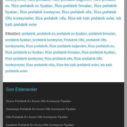
ev
,
Rize prefabrik ev fiyatları
,
Rize prefabrik firmaları
,
Rize prefabrik
fiyatları
,
Rize prefabrik konteyner
,
Rize prefabrik ofis
,
Rize prefabrik
Ofis konteynerler
,
Rize prefabrik villa
,
Rize tek katlı prefabrik evler
,
tek
katlı prefabrik evler
Etiket(ler):
prefabrik
,
prefabrik ev
,
prefabrik ev fiyatları
,
prefabrik firmaları
,
prefabrik fiyatları
,
prefabrik konteyner
,
Prefabrik Ofis
,
prefabrik Ofis
konteynerler
,
Rize prefabrik
,
Rize prefabrik bağevleri
,
Rize prefabrik ev
,
Rize prefabrik ev fiyatları
,
Rize prefabrik firmaları
,
Rize prefabrik fiyatları
,
Rize prefabrik konteyner
,
Rize prefabrik ofis
,
Rize prefabrik Ofis
konteynerler
,
Rize prefabrik villa
,
Rize tek katlı prefabrik evler
,
tek katlı
prefabrik evler
Son Eklenenler
Düzce Prefabrik Ev Konut Ofis Konteyner Fiyatları
Osmaniye Prefabrik Ev Konut Ofis Konteyner Fiyatları
Kilis Prefabrik Ev Konut Ofis Konteyner Fiyatları
Karabük Prefabrik Ev Konut Ofis Konteyner Fiyatları