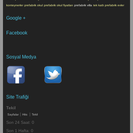
konteynerler
prefabrik okul
prefabrik okul fiyatları
prefabrik villa
tek katlı prefabrik evler
Google +
Facebook
Sosyal Medya
Site Trafiği
Tekil
|
|
Sayfalar
Hits
Tekil
Son 24 Saat:
0
Son 1 Hafta:
0