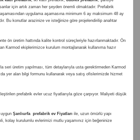
nlar için artık zaman her şeyden önemli olmaktadır. Prefabrik
oje aşamasından uygulama aşamasına minimum 6 ay maksimum 48 ay
r. Bu konutlar arazinize ve isteğinize göre projelendirilip anahtar
te ön üretim hattında kalite kontrol süreçleriyle hazırlanmaktadır. Ön
uzman Karmod ekiplerimizce kurulum montajlanarak kullanıma hazır
mıyla seri üretim yapılması, tüm detaylarıyla usta gerektirmeden Karmod
zda yer alan bilgi formunu kullanarak veya satış ofislerimizde hizmet
irilen prefabrik evler ucuz fiyatlarıyla göze çarpıyor. Maliyeti düşük
n uygun
Şanlıurfa
prefabrik ev Fiyatları
ile, uzun ömürlü yapı
imli, kolay kurulumlu evlerimizi mutlu yaşamınız için beğeninize