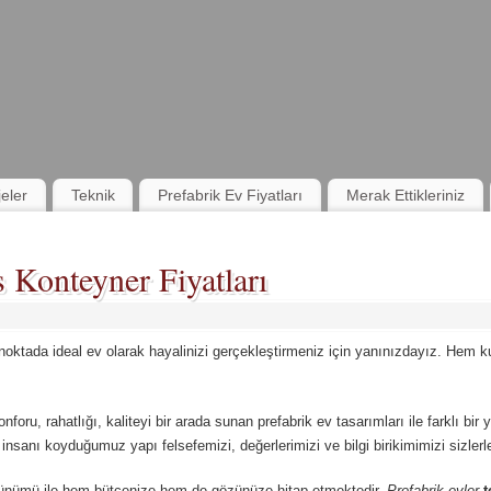
jeler
Teknik
Prefabrik Ev Fiyatları
Merak Ettikleriniz
 Konteyner Fiyatları
 noktada ideal ev olarak hayalinizi gerçekleştirmeniz için yanınızdayız. Hem
konforu, rahatlığı, kaliteyi bir arada sunan prefabrik ev tasarımları ile farklı bir
nsanı koyduğumuz yapı felsefemizi, değerlerimizi ve bilgi birikimimizi sizlerl
ünümü ile hem bütçenize hem de gözünüze hitap etmektedir.
Prefabrik evler
t