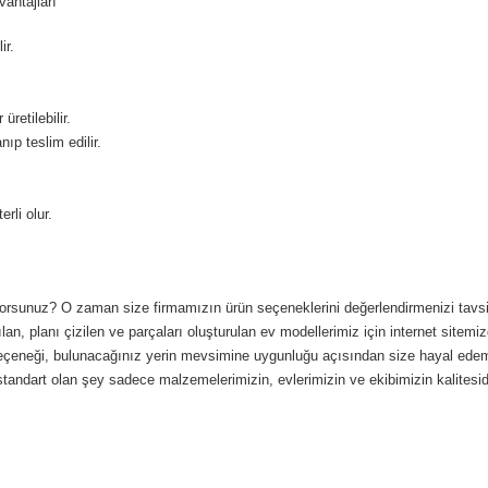
antajları
ir.
retilebilir.
ıp teslim edilir.
rli olur.
iyorsunuz? O zaman size firmamızın ürün seçeneklerini değerlendirmenizi tavsiye 
lan, planı çizilen ve parçaları oluşturulan ev modellerimiz için internet sitemizd
nk seçeneği, bulunacağınız yerin mevsimine uygunluğu açısından size hayal ede
standart olan şey sadece malzemelerimizin, evlerimizin ve ekibimizin kalitesidi