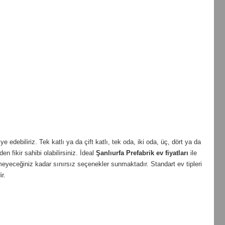
edebiliriz. Tek katlı ya da çift katlı, tek oda, iki oda, üç, dört ya da
en fikir sahibi olabilirsiniz. İdeal
Şanlıurfa
Prefabrik ev fiyatları
ile
meyeceğiniz kadar sınırsız seçenekler sunmaktadır. Standart ev tipleri
r.