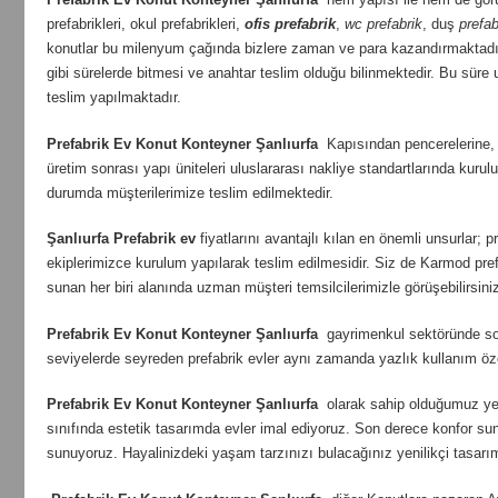
prefabrikleri, okul prefabrikleri,
ofis prefabrik
,
wc prefabrik
, duş
prefab
konutlar bu milenyum çağında bizlere zaman ve para kazandırmaktadı
gibi sürelerde bitmesi ve anahtar teslim olduğu bilinmektedir. Bu süre u
teslim yapılmaktadır.
Prefabrik Ev Konut Konteyner Şanlıurfa
Kapısından pencerelerine, d
üretim sonrası yapı üniteleri uluslararası nakliye standartlarında ku
durumda müşterilerimize teslim edilmektedir.
Şanlıurfa
Prefabrik ev
fiyatlarını avantajlı kılan en önemli unsurlar;
ekiplerimizce kurulum yapılarak teslim edilmesidir. Siz de Karmod prefa
sunan her biri alanında uzman müşteri temsilcilerimizle görüşebilirsini
Prefabrik Ev Konut Konteyner Şanlıurfa
gayrimenkul sektöründe son 
seviyelerde seyreden prefabrik evler aynı zamanda yazlık kullanım özel
Prefabrik Ev Konut Konteyner Şanlıurfa
olarak sahip olduğumuz yeni
sınıfında estetik tasarımda evler imal ediyoruz. Son derece konfor sunan
sunuyoruz. Hayalinizdeki yaşam tarzınızı bulacağınız yenilikçi tasarı