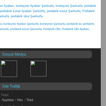
r fiyatları
,
konteyner fiyatları Şanlıurfa
,
konteyner Şanlıurfa
,
prefabrik
,
prefabrik konut fiyatları Şanlıurfa
,
prefabrik konut Şanlıurfa
,
Prefabrik
anlıurfa
,
prefabrik okul Şanlıurfa
rı
,
konteyner fiyatları Şanlıurfa
,
konteyner Şanlıurfa
,
prefabrik ev
,
prefabrik
anlıurfa
,
prefabrik konut Şanlıurfa
,
Prefabrik Ofis
,
Prefabrik Ofis fiyatları
,
Sosyal Medya
Site Trafiği
Tekil
Sayfalar
|
Hits
|
Tekil