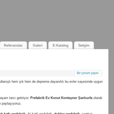
Referanslar
Galeri
E-Katalog
İletişim
Bir yorum yapın
 kullanışlı hem şık hem de depreme dayanıklı bu evler sayesinde uygun
 yaşam tarzı getiriyor.
Prefabrik Ev Konut Konteyner Şanlıurfa
olarak
e paylaşıyoruz.
ek katlı prefabrik
,
iki katlı prefabrik
,
dublex
prefabrik
, şantiye