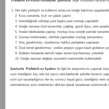
Prefabrik Ev Konut Konteyner Şanlıurfa
diğer Konutlara nazaran Av
Her türlü yerleşim ve kullanım amacına isteğe bakılırsa uygulanabil
2. Kısa zamanda, hızlı ve çabuk yapılır.
3. İstenildiğinde sökülüp yere başka yere montajı yapılabilir.
4. İsteğe nazaran özel tasarımlar, çağdaş, güzel duyu, yeni projeler ü
5. İmalat fabrikalarda yapılıp, montajı kısa sürede yerinde tamamlan
6. Çevreyi kirletmeden, tahribat yapmadan montajı tamamlanır.
7. Vinç gerektirmez, ürünlerimiz hafifçe prefabrike yapılardır.
8. Özel temel gerektirmez, verilen projeye uygun basit grobeton yete
9. Dubleks binalarda demirli radye temel hazırlanması yeterlidir.
10. İsteğe nazaran değişik seçenekli malzemeler kullanılabilir.
Şanlıurfa
Prefabrik ev fiyatları
ile ilgili bir araştırma mı yapmak ist
sizin istediğiniz kaç oda ise sayısı artırılabilecek şekilde tasarımı yapı
sizin için tasarladığımız her ev, sınırsız hayal gücü, istediğiniz re
üretmektense sizin isteklerinizi dikkate alarak tasarlanan evlerimizde 