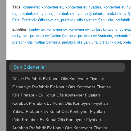
Tags:
konteyner
,
konteyner ev
,
konteyner ev fiyatları
,
konteyner ev fiy
ev
,
prefabrik ev fiyatları
,
prefabrik ev fiyatları Şanlıurfa
,
prefabrik ev Ş
Ofis
,
Prefabrik Ofis fiyatları
,
prefabrik ofis fiyatları Şanlıurfa
,
prefabrik
Etiket(ler):
konteyner
,
konteyner ev
,
konteyner ev fiyatları
,
konteyner ev fiyat
ev fiyatları
,
prefabrik ev fiyatları Şanlıurfa
,
prefabrik ev Şanlıurfa
,
prefabrik f
prefabrik ofis fiyatları Şanlıurfa
,
prefabrik ofis Şanlıurfa
,
prefabrik okul
,
prefa
Son Eklenenler
Düzce Prefabrik Ev Konut Ofis Konteyner Fiyatları
Osmaniye Prefabrik Ev Konut Ofis Konteyner Fiyatları
Kilis Prefabrik Ev Konut Ofis Konteyner Fiyatları
Karabük Prefabrik Ev Konut Ofis Konteyner Fiyatları
Yalova Prefabrik Ev Konut Ofis Konteyner Fiyatları
Iğdır Prefabrik Ev Konut Ofis Konteyner Fiyatları
Ardahan Prefabrik Ev Konut Ofis Konteyner Fiyatları