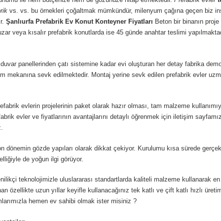
rik
vs. vs. bu örnekleri çoğaltmak mümkündür, milenyum çağına geçen biz insa
r.
Şanlıurfa
Prefabrik Ev Konut Konteyner Fiyatları
Beton bir binanın pr
zar veya kısalır prefabrik konutlarda ise 45 günde anahtar teslimi yapılmaktadı
uvar panellerinden çatı sistemine kadar evi oluşturan her detay fabrika demon
rulum mekanına sevk edilmektedir. Montaj yerine sevk edilen prefabrik evler 
 prefabrik evlerin projelerinin paket olarak hazır olması, tam malzeme kullanı
brik evler ve fiyatlarının avantajlarını detaylı öğrenmek için iletişim sayfamı
z.
dönemin gözde yapıları olarak dikkat çekiyor. Kurulumu kısa sürede gerçekleşt
liğiyle de yoğun ilgi görüyor.
likçi teknolojimizle uluslararası standartlarda kaliteli malzeme kullanarak e
 özellikte uzun yıllar keyifle kullanacağınız tek katlı ve çift katlı hızlı üret
mlarımızla hemen ev sahibi olmak ister misiniz ?