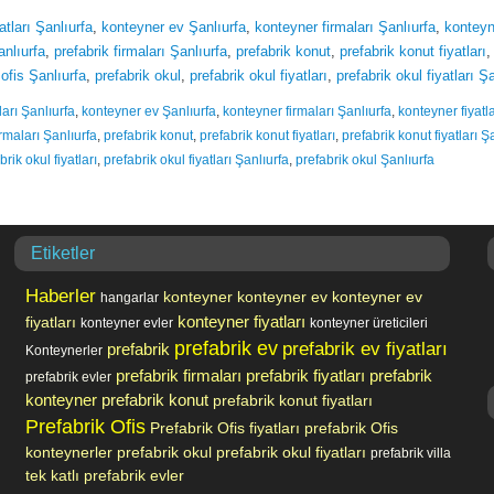
atları Şanlıurfa
,
konteyner ev Şanlıurfa
,
konteyner firmaları Şanlıurfa
,
konteyne
anlıurfa
,
prefabrik firmaları Şanlıurfa
,
prefabrik konut
,
prefabrik konut fiyatları
 ofis Şanlıurfa
,
prefabrik okul
,
prefabrik okul fiyatları
,
prefabrik okul fiyatları Ş
ları Şanlıurfa
,
konteyner ev Şanlıurfa
,
konteyner firmaları Şanlıurfa
,
konteyner fiyatla
irmaları Şanlıurfa
,
prefabrik konut
,
prefabrik konut fiyatları
,
prefabrik konut fiyatları Ş
brik okul fiyatları
,
prefabrik okul fiyatları Şanlıurfa
,
prefabrik okul Şanlıurfa
Etiketler
Haberler
konteyner
konteyner ev
konteyner ev
hangarlar
fiyatları
konteyner fiyatları
konteyner evler
konteyner üreticileri
prefabrik ev
prefabrik ev fiyatları
prefabrik
Konteynerler
prefabrik firmaları
prefabrik fiyatları
prefabrik
prefabrik evler
konteyner
prefabrik konut
prefabrik konut fiyatları
Prefabrik Ofis
Prefabrik Ofis fiyatları
prefabrik Ofis
konteynerler
prefabrik okul
prefabrik okul fiyatları
prefabrik villa
tek katlı prefabrik evler