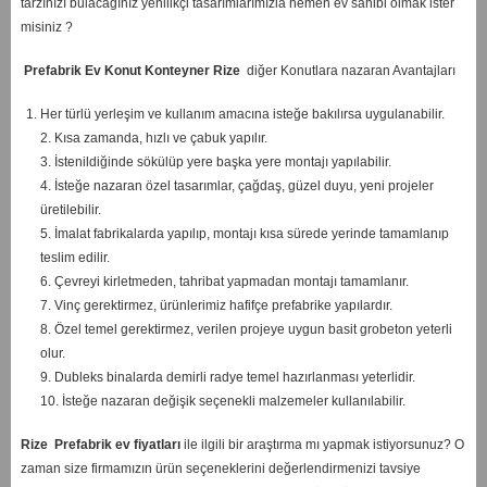
tarzınızı bulacağınız yenilikçi tasarımlarımızla hemen ev sahibi olmak ister
misiniz ?
Prefabrik Ev Konut Konteyner Rize
diğer Konutlara nazaran Avantajları
Her türlü yerleşim ve kullanım amacına isteğe bakılırsa uygulanabilir.
2. Kısa zamanda, hızlı ve çabuk yapılır.
3. İstenildiğinde sökülüp yere başka yere montajı yapılabilir.
4. İsteğe nazaran özel tasarımlar, çağdaş, güzel duyu, yeni projeler
üretilebilir.
5. İmalat fabrikalarda yapılıp, montajı kısa sürede yerinde tamamlanıp
teslim edilir.
6. Çevreyi kirletmeden, tahribat yapmadan montajı tamamlanır.
7. Vinç gerektirmez, ürünlerimiz hafifçe prefabrike yapılardır.
8. Özel temel gerektirmez, verilen projeye uygun basit grobeton yeterli
olur.
9. Dubleks binalarda demirli radye temel hazırlanması yeterlidir.
10. İsteğe nazaran değişik seçenekli malzemeler kullanılabilir.
Rize
Prefabrik ev fiyatları
ile ilgili bir araştırma mı yapmak istiyorsunuz? O
zaman size firmamızın ürün seçeneklerini değerlendirmenizi tavsiye