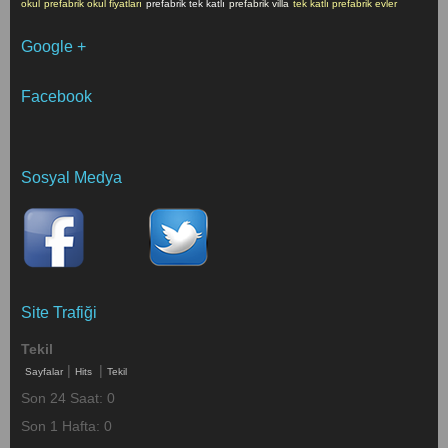
okul
prefabrik okul fiyatları
prefabrik tek katlı
prefabrik villa
tek katlı prefabrik evler
Google +
Facebook
Sosyal Medya
Site Trafiği
Tekil
|
|
Sayfalar
Hits
Tekil
Son 24 Saat:
0
Son 1 Hafta:
0