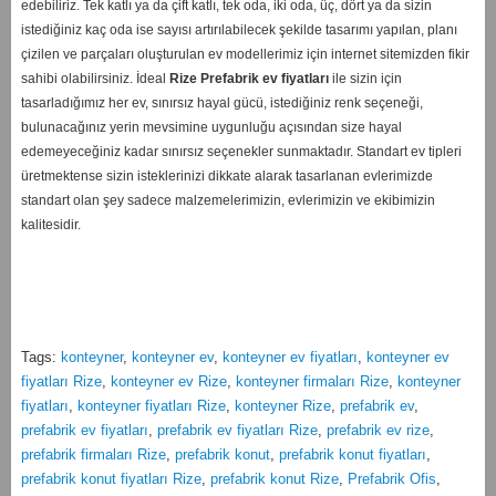
edebiliriz. Tek katlı ya da çift katlı, tek oda, iki oda, üç, dört ya da sizin
istediğiniz kaç oda ise sayısı artırılabilecek şekilde tasarımı yapılan, planı
çizilen ve parçaları oluşturulan ev modellerimiz için internet sitemizden fikir
sahibi olabilirsiniz. İdeal
Rize
Prefabrik ev fiyatları
ile sizin için
tasarladığımız her ev, sınırsız hayal gücü, istediğiniz renk seçeneği,
bulunacağınız yerin mevsimine uygunluğu açısından size hayal
edemeyeceğiniz kadar sınırsız seçenekler sunmaktadır. Standart ev tipleri
üretmektense sizin isteklerinizi dikkate alarak tasarlanan evlerimizde
standart olan şey sadece malzemelerimizin, evlerimizin ve ekibimizin
kalitesidir.
Tags:
konteyner
,
konteyner ev
,
konteyner ev fiyatları
,
konteyner ev
fiyatları Rize
,
konteyner ev Rize
,
konteyner firmaları Rize
,
konteyner
fiyatları
,
konteyner fiyatları Rize
,
konteyner Rize
,
prefabrik ev
,
prefabrik ev fiyatları
,
prefabrik ev fiyatları Rize
,
prefabrik ev rize
,
prefabrik firmaları Rize
,
prefabrik konut
,
prefabrik konut fiyatları
,
prefabrik konut fiyatları Rize
,
prefabrik konut Rize
,
Prefabrik Ofis
,