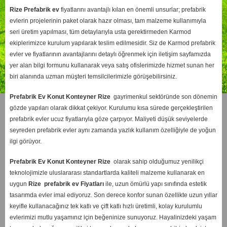
Rize
Prefabrik ev
fiyatlarını avantajlı kılan en önemli unsurlar; prefabrik
evlerin projelerinin paket olarak hazır olması, tam malzeme kullanımıyla
seri üretim yapılması, tüm detaylarıyla usta gerektirmeden Karmod
ekiplerimizce kurulum yapılarak teslim edilmesidir. Siz de Karmod prefabrik
evler ve fiyatlarının avantajlarını detaylı öğrenmek için iletişim sayfamızda
yer alan bilgi formunu kullanarak veya satış ofislerimizde hizmet sunan her
biri alanında uzman müşteri temsilcilerimizle görüşebilirsiniz.
Prefabrik Ev Konut Konteyner Rize
gayrimenkul sektöründe son dönemin
gözde yapıları olarak dikkat çekiyor. Kurulumu kısa sürede gerçekleştirilen
prefabrik evler ucuz fiyatlarıyla göze çarpıyor. Maliyeti düşük seviyelerde
seyreden prefabrik evler aynı zamanda yazlık kullanım özelliğiyle de yoğun
ilgi görüyor.
Prefabrik Ev Konut Konteyner Rize
olarak sahip olduğumuz yenilikçi
teknolojimizle uluslararası standartlarda kaliteli malzeme kullanarak en
uygun
Rize
prefabrik ev Fiyatları
ile, uzun ömürlü yapı sınıfında estetik
tasarımda evler imal ediyoruz. Son derece konfor sunan özellikte uzun yıllar
keyifle kullanacağınız tek katlı ve çift katlı hızlı üretimli, kolay kurulumlu
evlerimizi mutlu yaşamınız için beğeninize sunuyoruz. Hayalinizdeki yaşam