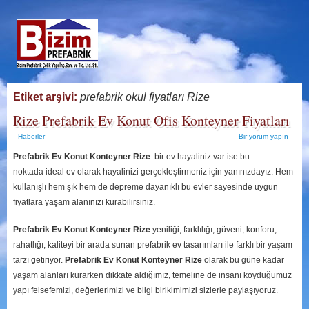
Etiket arşivi:
prefabrik okul fiyatları Rize
Rize Prefabrik Ev Konut Ofis Konteyner Fiyatları
Haberler
Bir yorum yapın
Prefabrik Ev Konut Konteyner Rize
bir ev hayaliniz var ise bu
noktada ideal ev olarak hayalinizi gerçekleştirmeniz için yanınızdayız. Hem
kullanışlı hem şık hem de depreme dayanıklı bu evler sayesinde uygun
fiyatlara yaşam alanınızı kurabilirsiniz.
Prefabrik Ev Konut Konteyner Rize
yeniliği, farklılığı, güveni, konforu,
rahatlığı, kaliteyi bir arada sunan prefabrik ev tasarımları ile farklı bir yaşam
tarzı getiriyor.
Prefabrik Ev Konut Konteyner Rize
olarak bu güne kadar
yaşam alanları kurarken dikkate aldığımız, temeline de insanı koyduğumuz
yapı felsefemizi, değerlerimizi ve bilgi birikimimizi sizlerle paylaşıyoruz.