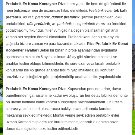
Prefabrik Ev Konut Konteyner Rize
hem yapısı ile hem de görünümü ile
hem bütçenize hem de gözünüze hitap etmektedir.
Prefabrik evler
tek katlı
prefabrik
,
iki katlı prefabrik
,
dublex
prefabrik
, şantiye prefabrikleri, okul
prefabrikleri,
ofis prefabrik
,
wc prefabrik
, duş
prefabrik
vs. vs. bu örnekleri
çoğaltmak mümkündür, milenyum çağına geçen biz insanlar için artık
zaman her şeyden önemli olmaktadır. Prefabrik konutlar bu milenyum
çağında bizlere zaman ve para kazandırmaktadır.
Rize
Prefabrik Ev Konut
Konteyner Fiyatları
Beton bir binanın proje aşamasından uygulama
aşamasına minimum 6 ay maksimum 48 ay gibi sürelerde bitmesi ve
anahtar teslim olduğu bilinmektedir. Bu süre uzar veya kısalır prefabrik
konutlarda ise 45 günde anahtar teslimi yapılmaktadır. Bu konutlar
arazinize ve isteğinize göre projelendirilip anahtar teslim yapılmaktadır.
Prefabrik Ev Konut Konteyner Rize
Kapısından pencerelerine, duvar
panellerinden çatı sistemine kadar evi oluşturan her detay fabrika demonte
ön üretim hattında kalite kontrol süreçleriyle hazırlanmaktadır. Ön üretim
sonrası yapı üniteleri uluslararası nakliye standartlarında kurulum
mekanına sevk edilmektedir. Montaj yerine sevk edilen prefabrik evler
uzman Karmod ekiplerimizce kurulum montajlanarak kullanıma hazır
durumda müşterilerimize teslim edilmektedir.