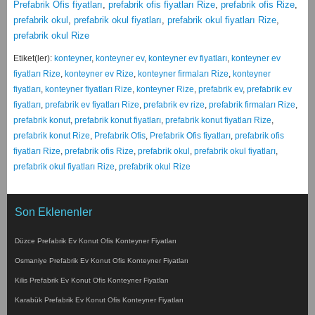
Prefabrik Ofis fiyatları
,
prefabrik ofis fiyatları Rize
,
prefabrik ofis Rize
,
prefabrik okul
,
prefabrik okul fiyatları
,
prefabrik okul fiyatları Rize
,
prefabrik okul Rize
Etiket(ler):
konteyner
,
konteyner ev
,
konteyner ev fiyatları
,
konteyner ev
fiyatları Rize
,
konteyner ev Rize
,
konteyner firmaları Rize
,
konteyner
fiyatları
,
konteyner fiyatları Rize
,
konteyner Rize
,
prefabrik ev
,
prefabrik ev
fiyatları
,
prefabrik ev fiyatları Rize
,
prefabrik ev rize
,
prefabrik firmaları Rize
,
prefabrik konut
,
prefabrik konut fiyatları
,
prefabrik konut fiyatları Rize
,
prefabrik konut Rize
,
Prefabrik Ofis
,
Prefabrik Ofis fiyatları
,
prefabrik ofis
fiyatları Rize
,
prefabrik ofis Rize
,
prefabrik okul
,
prefabrik okul fiyatları
,
prefabrik okul fiyatları Rize
,
prefabrik okul Rize
Son Eklenenler
Düzce Prefabrik Ev Konut Ofis Konteyner Fiyatları
Osmaniye Prefabrik Ev Konut Ofis Konteyner Fiyatları
Kilis Prefabrik Ev Konut Ofis Konteyner Fiyatları
Karabük Prefabrik Ev Konut Ofis Konteyner Fiyatları