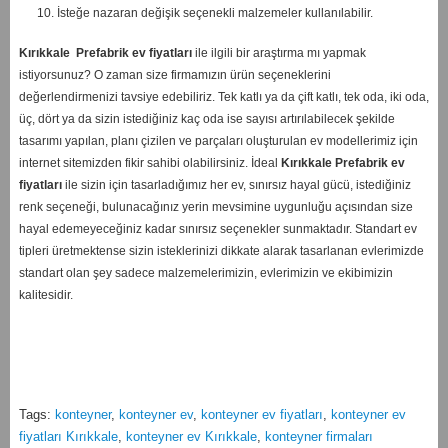
10. İsteğe nazaran değişik seçenekli malzemeler kullanılabilir.
Kırıkkale
Prefabrik ev fiyatları
ile ilgili bir araştırma mı yapmak
istiyorsunuz? O zaman size firmamızın ürün seçeneklerini
değerlendirmenizi tavsiye edebiliriz. Tek katlı ya da çift katlı, tek oda, iki oda,
üç, dört ya da sizin istediğiniz kaç oda ise sayısı artırılabilecek şekilde
tasarımı yapılan, planı çizilen ve parçaları oluşturulan ev modellerimiz için
internet sitemizden fikir sahibi olabilirsiniz. İdeal
Kırıkkale
Prefabrik ev
fiyatları
ile sizin için tasarladığımız her ev, sınırsız hayal gücü, istediğiniz
renk seçeneği, bulunacağınız yerin mevsimine uygunluğu açısından size
hayal edemeyeceğiniz kadar sınırsız seçenekler sunmaktadır. Standart ev
tipleri üretmektense sizin isteklerinizi dikkate alarak tasarlanan evlerimizde
standart olan şey sadece malzemelerimizin, evlerimizin ve ekibimizin
kalitesidir.
Tags:
konteyner
,
konteyner ev
,
konteyner ev fiyatları
,
konteyner ev
fiyatları Kırıkkale
,
konteyner ev Kırıkkale
,
konteyner firmaları