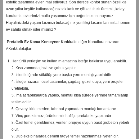
estetik tasarımda evler imal ediyoruz. Son derece konfor sunan özellikte
uzun yıllar keyifle kullanacağınız tek katlı ve çift katlı hızlı üretimli, kolay
kurulumlu evlerimizi mutlu yaşamınız için beğeninize sunuyoruz.
Hayalinizdeki yaşam tarzınızı bulacağınız yenilikçi tasarımlarımızla hemen
ev sahibi olmak ister misiniz ?
Prefabrik Ev Konut Konteyner Kırıkkale
diğer Konutlara nazaran
AKırıkkaletajları
Her türlü yerleşim ve kullanım amacına isteğe bakılırsa uygulanabilir.
2. Kısa zamanda, hızlı ve çabuk yapılır.
3. İstenildiğinde sökülüp yere başka yere montajı yapılabilir.
4. İsteğe nazaran özel tasarımlar, çağdaş, güzel duyu, yeni projeler
üretilebilir.
5. İmalat fabrikalarda yapılıp, montajı kısa sürede yerinde tamamlanıp
teslim edilir.
6. Çevreyi kirletmeden, tahribat yapmadan montajı tamamlanır.
7. Vinç gerektirmez, ürünlerimiz hafifçe prefabrike yapılardır.
8. Özel temel gerektirmez, verilen projeye uygun basit grobeton yeterli
olur.
9. Dubleks binalarda demirli radye temel hazırlanması yeterlidir.