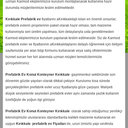
uzman Karmod ekiplerimizce kurulum montajlanarak kullanıma hazır
durumda müşterilerimize teslim edilmektedir.
Kırıkkale
Prefabrik ev
fiyatlarını aKırıkkaletajlı kılan en önemli unsurlar;
prefabrik evlerin projelerinin paket olarak hazır olması, tam malzeme
kullanımıyla seri üretim yapılması, tüm detaylarıyla usta gerektirmeden
Karmod ekiplerimizce kurulum yapılarak teslim edilmesidir. Siz de Karmod
prefabrik evler ve fiyatlarının aKırıkkaletajlarını detaylı öğrenmek için iletişim
sayfamızda yer alan bilgi formunu kullanarak veya satış ofislerimizde
hizmet sunan her biri alanında uzman müşteri temsilcilerimizle
görüşebilirsiniz.
Prefabrik Ev Konut Konteyner Kırıkkale
gayrimenkul sektöründe son
dönemin gözde yapıları olarak dikkat çekiyor. Kurulumu kısa sürede
gerçekleştirilen prefabrik evler ucuz fiyatlarıyla göze çarpıyor. Maliyeti
düşük seviyelerde seyreden prefabrik evler aynı zamanda yazlık kullanım
özelliğiyle de yoğun ilgi görüyor.
Prefabrik Ev Konut Konteyner Kırıkkale
olarak sahip olduğumuz yenilikçi
teknolojimizle uluslararası standartlarda kaliteli malzeme kullanarak en
uygun
Kırıkkale
prefabrik ev Fiyatları
ile, uzun ömürlü yapı sınıfında