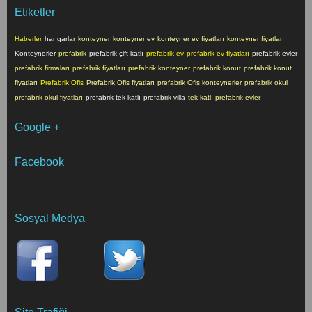
Etiketler
Haberler
hangarlar
konteyner
konteyner ev
konteyner ev fiyatları
konteyner fiyatları
Konteynerler
prefabrik
prefabrik çift katlı
prefabrik ev
prefabrik ev fiyatları
prefabrik evler
prefabrik firmaları
prefabrik fiyatları
prefabrik konteyner
prefabrik konut
prefabrik konut
fiyatları
Prefabrik Ofis
Prefabrik Ofis fiyatları
prefabrik Ofis konteynerler
prefabrik okul
prefabrik okul fiyatları
prefabrik tek katlı
prefabrik villa
tek katlı prefabrik evler
Google +
Facebook
Sosyal Medya