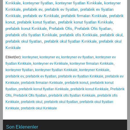
Kırıkkale
,
konteyner fiyatları
,
konteyner fiyatları Kırıkkale
,
konteyner
Kırıkkale
,
prefabrik ev
,
prefabrik ev fiyatları
,
prefabrik ev fiyatları
Kırıkkale
,
prefabrik ev Kırıkkale
,
prefabrik firmaları Kırıkkale
,
prefabrik
konut
,
prefabrik konut fiyatları
,
prefabrik konut fiyatları Kırıkkale
,
prefabrik konut Kırıkkale
,
Prefabrik Ofis
,
Prefabrik Ofis fiyatları
,
prefabrik ofis fiyatları Kırıkkale
,
prefabrik ofis Kırıkkale
,
prefabrik okul
,
prefabrik okul fiyatları
,
prefabrik okul fiyatları Kırıkkale
,
prefabrik okul
Kırıkkale
Etiket(ler):
konteyner
,
konteyner ev
,
konteyner ev fiyatları
,
konteyner ev
fiyatları Kırıkkale
,
konteyner ev Kırıkkale
,
konteyner firmaları Kırıkkale
,
konteyner fiyatları
,
konteyner fiyatları Kırıkkale
,
konteyner Kırıkkale
,
prefabrik ev
,
prefabrik ev fiyatları
,
prefabrik ev fiyatları Kırıkkale
,
prefabrik ev
Kırıkkale
,
prefabrik firmaları Kırıkkale
,
prefabrik konut
,
prefabrik konut
fiyatları
,
prefabrik konut fiyatları Kırıkkale
,
prefabrik konut Kırıkkale
,
Prefabrik
Ofis
,
Prefabrik Ofis fiyatları
,
prefabrik ofis fiyatları Kırıkkale
,
prefabrik ofis
Kırıkkale
,
prefabrik okul
,
prefabrik okul fiyatları
,
prefabrik okul fiyatları
Kırıkkale
,
prefabrik okul Kırıkkale
Son Eklenenler