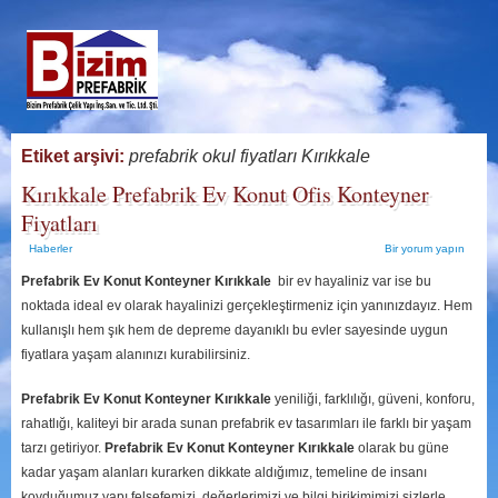
Etiket arşivi:
prefabrik okul fiyatları Kırıkkale
Kırıkkale Prefabrik Ev Konut Ofis Konteyner
Fiyatları
Haberler
Bir yorum yapın
Prefabrik Ev Konut Konteyner Kırıkkale
bir ev hayaliniz var ise bu
noktada ideal ev olarak hayalinizi gerçekleştirmeniz için yanınızdayız. Hem
kullanışlı hem şık hem de depreme dayanıklı bu evler sayesinde uygun
fiyatlara yaşam alanınızı kurabilirsiniz.
Prefabrik Ev Konut Konteyner Kırıkkale
yeniliği, farklılığı, güveni, konforu,
rahatlığı, kaliteyi bir arada sunan prefabrik ev tasarımları ile farklı bir yaşam
tarzı getiriyor.
Prefabrik Ev Konut Konteyner Kırıkkale
olarak bu güne
kadar yaşam alanları kurarken dikkate aldığımız, temeline de insanı
koyduğumuz yapı felsefemizi, değerlerimizi ve bilgi birikimimizi sizlerle