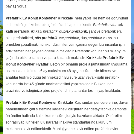
paylaşıyoruz.
Prefabrik Ev Konut Konteyner Kırıkkale
hem yapısı ile hem de görünümü
ile hem bütçenize hem de gözünüze hitap etmektedir.
Prefabrik evler
tek
katlı prefabrik
,
iki katlı prefabrik
,
dublex
prefabrik
, şantiye prefabrikleri,
okul prefabrikleri,
ofis prefabrik
,
wc prefabrik
, duş
prefabrik
vs. vs. bu
örnekleri çoğaltmak mümkündür, milenyum çağına geçen biz insanlar için
artık zaman her şeyden önemli olmaktadır. Prefabrik konutlar bu milenyum
çağında bizlere zaman ve para kazandırmaktadır.
Kırıkkale
Prefabrik Ev
Konut Konteyner Fiyatları
Beton bir binanın proje aşamasından uygulama
aşamasına minimum 6 ay maksimum 48 ay gibi sürelerde bitmesi ve
anahtar teslim olduğu bilinmektedir. Bu süre uzar veya kısalır prefabrik
konutlarda ise 45 günde anahtar teslimi yapılmaktadır. Bu konutlar
arazinize ve isteğinize göre projelendirilip anahtar teslim yapılmaktadır.
Prefabrik Ev Konut Konteyner Kırıkkale
Kapısından pencerelerine, duvar
panellerinden çatı sistemine kadar evi oluşturan her detay fabrika demonte
ön üretim hattında kalite kontrol süreçleriyle hazırlanmaktadır. Ön üretim
sonrası yapı üniteleri uluslararası nakliye standartlarında kurulum
mekanına sevk edilmektedir. Montaj yerine sevk edilen prefabrik evler