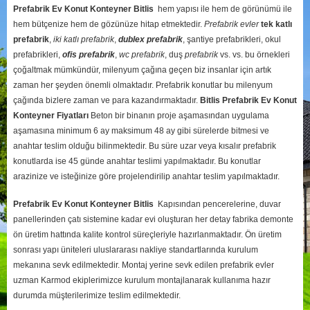
Prefabrik Ev Konut Konteyner Bitlis
hem yapısı ile hem de görünümü ile
hem bütçenize hem de gözünüze hitap etmektedir.
Prefabrik evler
tek katlı
prefabrik
,
iki katlı prefabrik
,
dublex
prefabrik
, şantiye prefabrikleri, okul
prefabrikleri,
ofis prefabrik
,
wc prefabrik
, duş
prefabrik
vs. vs. bu örnekleri
çoğaltmak mümkündür, milenyum çağına geçen biz insanlar için artık
zaman her şeyden önemli olmaktadır. Prefabrik konutlar bu milenyum
çağında bizlere zaman ve para kazandırmaktadır.
Bitlis
Prefabrik Ev Konut
Konteyner Fiyatları
Beton bir binanın proje aşamasından uygulama
aşamasına minimum 6 ay maksimum 48 ay gibi sürelerde bitmesi ve
anahtar teslim olduğu bilinmektedir. Bu süre uzar veya kısalır prefabrik
konutlarda ise 45 günde anahtar teslimi yapılmaktadır. Bu konutlar
arazinize ve isteğinize göre projelendirilip anahtar teslim yapılmaktadır.
Prefabrik Ev Konut Konteyner Bitlis
Kapısından pencerelerine, duvar
panellerinden çatı sistemine kadar evi oluşturan her detay fabrika demonte
ön üretim hattında kalite kontrol süreçleriyle hazırlanmaktadır. Ön üretim
sonrası yapı üniteleri uluslararası nakliye standartlarında kurulum
mekanına sevk edilmektedir. Montaj yerine sevk edilen prefabrik evler
uzman Karmod ekiplerimizce kurulum montajlanarak kullanıma hazır
durumda müşterilerimize teslim edilmektedir.