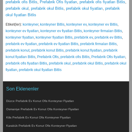
prefabrik ofis Bitlis
,
Prefabrik Ofis fiyatları
,
prefabrik ofis fiyatları Bitlis
,
prefabrik okul
,
prefabrik okul Bitlis
,
prefabrik okul fiyatları
,
prefabrik
okul fiyatları Bitlis
Etiket(ler):
konteyner
,
konteyner Bitlis
,
konteyner ev
,
konteyner ev Bitlis
,
konteyner ev fiyatları
,
konteyner ev fiyatları Bitlis
,
konteyner firmaları Bitlis
,
konteyner fiyatları
,
konteyner fiyatları Bitlis
,
prefabrik ev
,
prefabrik ev Bitlis
,
prefabrik ev fiyatları
,
prefabrik ev fiyatları Bitlis
,
prefabrik firmaları Bitlis
,
prefabrik konut
,
prefabrik konut Bitlis
,
prefabrik konut fiyatları
,
prefabrik
konut fiyatları Bitlis
,
Prefabrik Ofis
,
prefabrik ofis Bitlis
,
Prefabrik Ofis fiyatları
,
prefabrik ofis fiyatları Bitlis
,
prefabrik okul
,
prefabrik okul Bitlis
,
prefabrik okul
fiyatları
,
prefabrik okul fiyatları Bitlis
Son Eklenenler
Düzce Prefabrik Ev Konut Ofis Konteyner Fiyatları
Osmaniye Prefabrik Ev Konut Ofis Konteyner Fiyatları
Kilis Prefabrik Ev Konut Ofis Konteyner Fiyatları
Karabük Prefabrik Ev Konut Ofis Konteyner Fiyatları