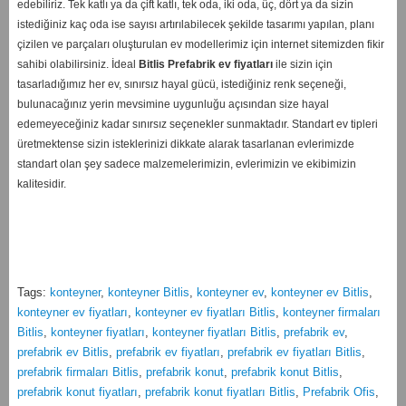
edebiliriz. Tek katlı ya da çift katlı, tek oda, iki oda, üç, dört ya da sizin
istediğiniz kaç oda ise sayısı artırılabilecek şekilde tasarımı yapılan, planı
çizilen ve parçaları oluşturulan ev modellerimiz için internet sitemizden fikir
sahibi olabilirsiniz. İdeal
Bitlis
Prefabrik ev fiyatları
ile sizin için
tasarladığımız her ev, sınırsız hayal gücü, istediğiniz renk seçeneği,
bulunacağınız yerin mevsimine uygunluğu açısından size hayal
edemeyeceğiniz kadar sınırsız seçenekler sunmaktadır. Standart ev tipleri
üretmektense sizin isteklerinizi dikkate alarak tasarlanan evlerimizde
standart olan şey sadece malzemelerimizin, evlerimizin ve ekibimizin
kalitesidir.
Tags:
konteyner
,
konteyner Bitlis
,
konteyner ev
,
konteyner ev Bitlis
,
konteyner ev fiyatları
,
konteyner ev fiyatları Bitlis
,
konteyner firmaları
Bitlis
,
konteyner fiyatları
,
konteyner fiyatları Bitlis
,
prefabrik ev
,
prefabrik ev Bitlis
,
prefabrik ev fiyatları
,
prefabrik ev fiyatları Bitlis
,
prefabrik firmaları Bitlis
,
prefabrik konut
,
prefabrik konut Bitlis
,
prefabrik konut fiyatları
,
prefabrik konut fiyatları Bitlis
,
Prefabrik Ofis
,