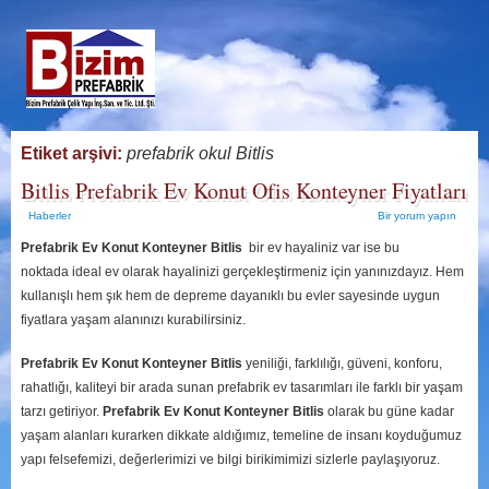
Etiket arşivi:
prefabrik okul Bitlis
Bitlis Prefabrik Ev Konut Ofis Konteyner Fiyatları
Haberler
Bir yorum yapın
Prefabrik Ev Konut Konteyner Bitlis
bir ev hayaliniz var ise bu
noktada ideal ev olarak hayalinizi gerçekleştirmeniz için yanınızdayız. Hem
kullanışlı hem şık hem de depreme dayanıklı bu evler sayesinde uygun
fiyatlara yaşam alanınızı kurabilirsiniz.
Prefabrik Ev Konut Konteyner Bitlis
yeniliği, farklılığı, güveni, konforu,
rahatlığı, kaliteyi bir arada sunan prefabrik ev tasarımları ile farklı bir yaşam
tarzı getiriyor.
Prefabrik Ev Konut Konteyner Bitlis
olarak bu güne kadar
yaşam alanları kurarken dikkate aldığımız, temeline de insanı koyduğumuz
yapı felsefemizi, değerlerimizi ve bilgi birikimimizi sizlerle paylaşıyoruz.