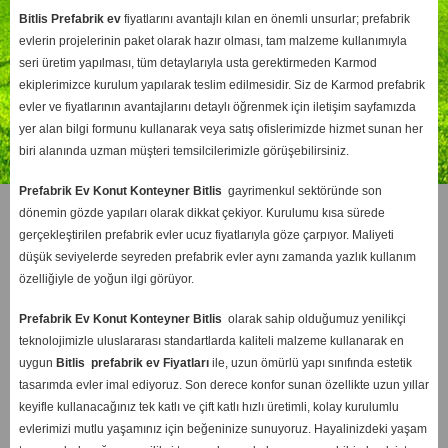
Bitlis
Prefabrik ev
fiyatlarını avantajlı kılan en önemli unsurlar; prefabrik
evlerin projelerinin paket olarak hazır olması, tam malzeme kullanımıyla
seri üretim yapılması, tüm detaylarıyla usta gerektirmeden Karmod
ekiplerimizce kurulum yapılarak teslim edilmesidir. Siz de Karmod prefabrik
evler ve fiyatlarının avantajlarını detaylı öğrenmek için iletişim sayfamızda
yer alan bilgi formunu kullanarak veya satış ofislerimizde hizmet sunan her
biri alanında uzman müşteri temsilcilerimizle görüşebilirsiniz.
Prefabrik Ev Konut Konteyner Bitlis
gayrimenkul sektöründe son
dönemin gözde yapıları olarak dikkat çekiyor. Kurulumu kısa sürede
gerçekleştirilen prefabrik evler ucuz fiyatlarıyla göze çarpıyor. Maliyeti
düşük seviyelerde seyreden prefabrik evler aynı zamanda yazlık kullanım
özelliğiyle de yoğun ilgi görüyor.
Prefabrik Ev Konut Konteyner Bitlis
olarak sahip olduğumuz yenilikçi
teknolojimizle uluslararası standartlarda kaliteli malzeme kullanarak en
uygun
Bitlis
prefabrik ev Fiyatları
ile, uzun ömürlü yapı sınıfında estetik
tasarımda evler imal ediyoruz. Son derece konfor sunan özellikte uzun yıllar
keyifle kullanacağınız tek katlı ve çift katlı hızlı üretimli, kolay kurulumlu
evlerimizi mutlu yaşamınız için beğeninize sunuyoruz. Hayalinizdeki yaşam