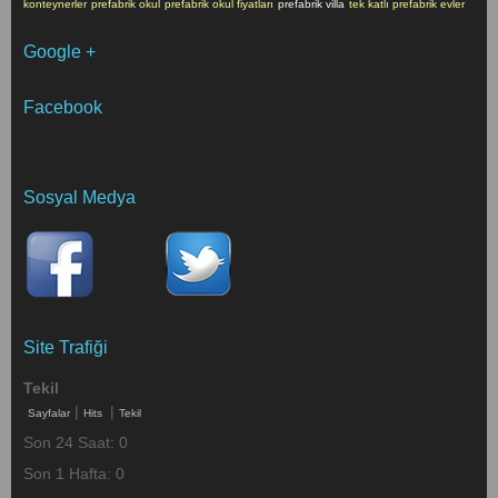
konteynerler
prefabrik okul
prefabrik okul fiyatları
prefabrik villa
tek katlı prefabrik evler
Google +
Facebook
Sosyal Medya
Site Trafiği
Tekil
|
|
Sayfalar
Hits
Tekil
Son 24 Saat:
0
Son 1 Hafta:
0