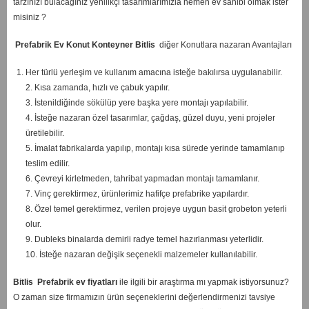
tarzınızı bulacağınız yenilikçi tasarımlarımızla hemen ev sahibi olmak ister
misiniz ?
Prefabrik Ev Konut Konteyner Bitlis
diğer Konutlara nazaran Avantajları
Her türlü yerleşim ve kullanım amacına isteğe bakılırsa uygulanabilir.
2. Kısa zamanda, hızlı ve çabuk yapılır.
3. İstenildiğinde sökülüp yere başka yere montajı yapılabilir.
4. İsteğe nazaran özel tasarımlar, çağdaş, güzel duyu, yeni projeler
üretilebilir.
5. İmalat fabrikalarda yapılıp, montajı kısa sürede yerinde tamamlanıp
teslim edilir.
6. Çevreyi kirletmeden, tahribat yapmadan montajı tamamlanır.
7. Vinç gerektirmez, ürünlerimiz hafifçe prefabrike yapılardır.
8. Özel temel gerektirmez, verilen projeye uygun basit grobeton yeterli
olur.
9. Dubleks binalarda demirli radye temel hazırlanması yeterlidir.
10. İsteğe nazaran değişik seçenekli malzemeler kullanılabilir.
Bitlis
Prefabrik ev fiyatları
ile ilgili bir araştırma mı yapmak istiyorsunuz?
O zaman size firmamızın ürün seçeneklerini değerlendirmenizi tavsiye