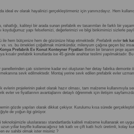
ada ideal ev olarak hayalinizi gerçekleştirmeniz için yanınızdayız. Hem kull
u, rahatlığı, kaliteyi bir arada sunan prefabrik ev tasarımları ile farklı bir yaşam
 koyduğumuz yapı felsefemizi, değerlerimizi ve bilgi birikimimizi sizlerle pay
 ile hem bütçenize hem de gözünüze hitap etmektedir.
Prefabrik evler
tek ka
k
vs. vs. bu örnekleri çoğaltmak mümkündür, milenyum çağına geçen biz insanl
Konya
Prefabrik Ev Konut Konteyner Fiyatları
Beton bir binanın proje a
a kısalır prefabrik konutlarda ise 45 günde anahtar teslimi yapılmaktadır. Bu k
anellerinden çatı sistemine kadar evi oluşturan her detay fabrika demonte ön 
lum mekanına sevk edilmektedir. Montaj yerine sevk edilen prefabrik evler uzm
abrik evlerin projelerinin paket olarak hazır olması, tam malzeme kullanımıyla 
ik evler ve fiyatlarının avantajlarını detaylı öğrenmek için iletişim sayfamızd
n gözde yapıları olarak dikkat çekiyor. Kurulumu kısa sürede gerçekleştirile
iyle de yoğun ilgi görüyor.
 teknolojimizle uluslararası standartlarda kaliteli malzeme kullanarak en uyg
zun yıllar keyifle kullanacağınız tek katlı ve çift katlı hızlı üretimli, kolay
en ev sahibi olmak ister misiniz ?