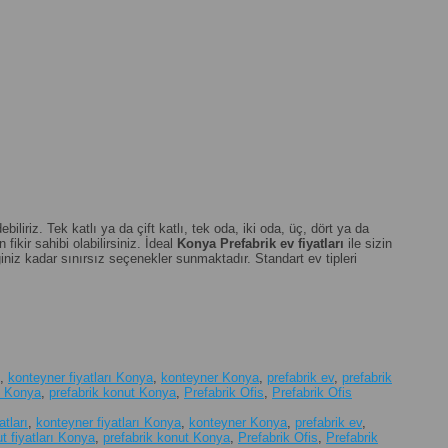
iriz. Tek katlı ya da çift katlı, tek oda, iki oda, üç, dört ya da
fikir sahibi olabilirsiniz. İdeal
Konya
Prefabrik ev fiyatları
ile sizin
niz kadar sınırsız seçenekler sunmaktadır. Standart ev tipleri
,
konteyner fiyatları Konya
,
konteyner Konya
,
prefabrik ev
,
prefabrik
rı Konya
,
prefabrik konut Konya
,
Prefabrik Ofis
,
Prefabrik Ofis
atları
,
konteyner fiyatları Konya
,
konteyner Konya
,
prefabrik ev
,
t fiyatları Konya
,
prefabrik konut Konya
,
Prefabrik Ofis
,
Prefabrik