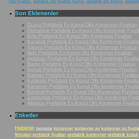
Ofis fiyatları
,
prefabrik ofis fiyatları Konya
,
prefabrik ofis Konya
,
prefabri
Son Eklenenler
Düzce Prefabrik Ev Konut Ofis Konteyner Fiyatları
Osmaniye Prefabrik Ev Konut Ofis Konteyner Fiyatl
Kilis Prefabrik Ev Konut Ofis Konteyner Fiyatları
Karabük Prefabrik Ev Konut Ofis Konteyner Fiyatlar
Yalova Prefabrik Ev Konut Ofis Konteyner Fiyatları
Iğdır Prefabrik Ev Konut Ofis Konteyner Fiyatları
Ardahan Prefabrik Ev Konut Ofis Konteyner Fiyatla
Bartın Prefabrik Ev Konut Ofis Konteyner Fiyatları
Şırnak Prefabrik Ev Konut Ofis Konteyner Fiyatları
Batman Prefabrik Ev Konut Ofis Konteyner Fiyatlar
Kırıkkale Prefabrik Ev Konut Ofis Konteyner Fiyatla
Karaman Prefabrik Ev Konut Ofis Konteyner Fiyatla
Bayburt Prefabrik Ev Konut Ofis Konteyner Fiyatlar
Zonguldak Prefabrik Ev Konut Ofis Konteyner Fiyat
Aksaray Prefabrik Ev Konut Ofis Konteyner Fiyatlar
Etiketler
Haberler
konteyner
konteyner ev
konteyner ev fiyatla
hangarlar
firmaları
prefabrik fiyatları
prefabrik konteyner
prefabrik konut