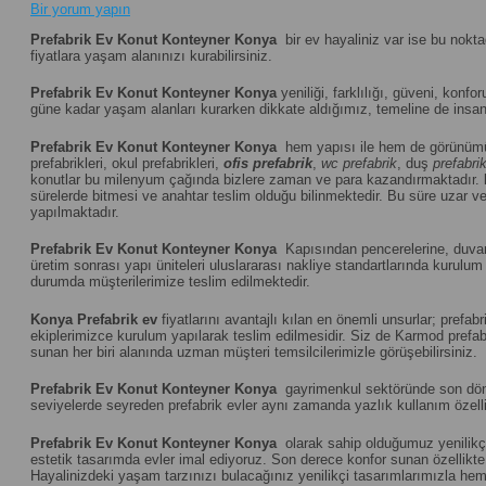
Bir yorum yapın
Prefabrik Ev Konut Konteyner Konya
bir ev hayaliniz var ise bu nokt
fiyatlara yaşam alanınızı kurabilirsiniz.
Prefabrik Ev Konut Konteyner Konya
yeniliği, farklılığı, güveni, konfor
güne kadar yaşam alanları kurarken dikkate aldığımız, temeline de insanı
Prefabrik Ev Konut Konteyner Konya
hem yapısı ile hem de görünümü
prefabrikleri, okul prefabrikleri,
ofis prefabrik
,
wc prefabrik
, duş
prefabri
konutlar bu milenyum çağında bizlere zaman ve para kazandırmaktadır.
sürelerde bitmesi ve anahtar teslim olduğu bilinmektedir. Bu süre uzar vey
yapılmaktadır.
Prefabrik Ev Konut Konteyner Konya
Kapısından pencerelerine, duvar p
üretim sonrası yapı üniteleri uluslararası nakliye standartlarında kuru
durumda müşterilerimize teslim edilmektedir.
Konya
Prefabrik ev
fiyatlarını avantajlı kılan en önemli unsurlar; pref
ekiplerimizce kurulum yapılarak teslim edilmesidir. Siz de Karmod prefabr
sunan her biri alanında uzman müşteri temsilcilerimizle görüşebilirsiniz.
Prefabrik Ev Konut Konteyner Konya
gayrimenkul sektöründe son dönemi
seviyelerde seyreden prefabrik evler aynı zamanda yazlık kullanım özelliğ
Prefabrik Ev Konut Konteyner Konya
olarak sahip olduğumuz yenilikçi
estetik tasarımda evler imal ediyoruz. Son derece konfor sunan özellikte u
Hayalinizdeki yaşam tarzınızı bulacağınız yenilikçi tasarımlarımızla hem