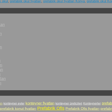
k okul
,
prefabrik okul fiyatları
,
prefabrik okul fiyatları Konya
,
prefabrik okul K
arı
ı
rı
ı
rı
rı
ı
ları
ı
prefab
rı
konteyner fiyatları
konteyner evler
konteyner üreticileri
Konteynerler
Prefabrik Ofis
prefabrik konut fiyatları
Prefabrik Ofis fiyatları
prefabr