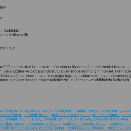
ları
lir.
üretilebilir.
nıp teslim edilir.
erli olur.
nuz? O zaman size firmamızın ürün seçeneklerini değerlendirmenizi tavsiye edebil
, planı çizilen ve parçaları oluşturulan ev modellerimiz için internet sitemizden 
ği, bulunacağınız yerin mevsimine uygunluğu açısından size hayal edemeyeceği
andart olan şey sadece malzemelerimizin, evlerimizin ve ekibimizin kalitesidir.
ları Konya
,
konteyner ev Konya
,
konteyner firmaları Konya
,
konteyner fiyatları
rmaları Konya
,
prefabrik konut
,
prefabrik konut fiyatları
,
prefabrik konut fiyatla
l
,
prefabrik okul fiyatları
,
prefabrik okul fiyatları Konya
,
prefabrik okul Konya
fiyatları Konya
,
konteyner ev Konya
,
konteyner firmaları Konya
,
konteyner fiy
efabrik firmaları Konya
,
prefabrik konut
,
prefabrik konut fiyatları
,
prefabrik konu