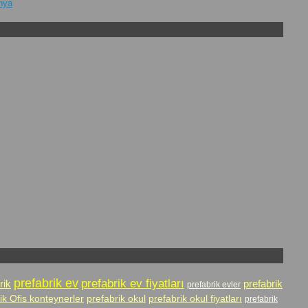
onya
prefabrik ev
prefabrik ev fiyatları
rik
prefabrik
prefabrik evler
ik Ofis konteynerler
prefabrik okul
prefabrik okul fiyatları
prefabrik