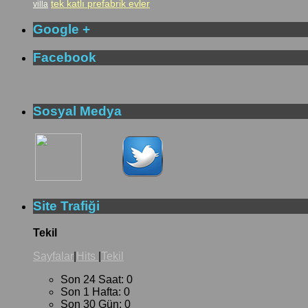
tek katlı prefabrik evler
villa
Google +
Facebook
Sosyal Medya
Site Trafiği
Tekil
Sayfalar
|
Hits
|
Tekil
Son 24 Saat:
0
Son 1 Hafta:
0
Son 30 Gün:
0