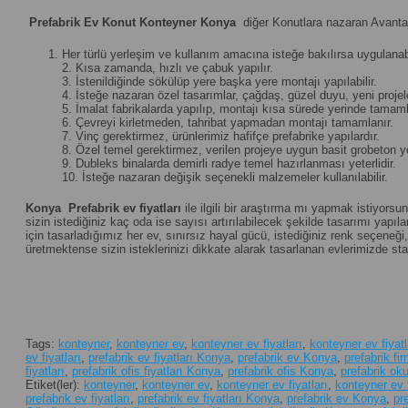
Prefabrik Ev Konut Konteyner Konya
diğer Konutlara nazaran Avantaj
Her türlü yerleşim ve kullanım amacına isteğe bakılırsa uygulanabi
2. Kısa zamanda, hızlı ve çabuk yapılır.
3. İstenildiğinde sökülüp yere başka yere montajı yapılabilir.
4. İsteğe nazaran özel tasarımlar, çağdaş, güzel duyu, yeni projeler 
5. İmalat fabrikalarda yapılıp, montajı kısa sürede yerinde tamamla
6. Çevreyi kirletmeden, tahribat yapmadan montajı tamamlanır.
7. Vinç gerektirmez, ürünlerimiz hafifçe prefabrike yapılardır.
8. Özel temel gerektirmez, verilen projeye uygun basit grobeton yet
9. Dubleks binalarda demirli radye temel hazırlanması yeterlidir.
10. İsteğe nazaran değişik seçenekli malzemeler kullanılabilir.
Konya
Prefabrik ev fiyatları
ile ilgili bir araştırma mı yapmak istiyorsu
sizin istediğiniz kaç oda ise sayısı artırılabilecek şekilde tasarımı yapılan
için tasarladığımız her ev, sınırsız hayal gücü, istediğiniz renk seçene
üretmektense sizin isteklerinizi dikkate alarak tasarlanan evlerimizde st
Tags:
konteyner
,
konteyner ev
,
konteyner ev fiyatları
,
konteyner ev fiyat
ev fiyatları
,
prefabrik ev fiyatları Konya
,
prefabrik ev Konya
,
prefabrik fi
fiyatları
,
prefabrik ofis fiyatları Konya
,
prefabrik ofis Konya
,
prefabrik oku
Etiket(ler):
konteyner
,
konteyner ev
,
konteyner ev fiyatları
,
konteyner ev 
prefabrik ev fiyatları
,
prefabrik ev fiyatları Konya
,
prefabrik ev Konya
,
pr