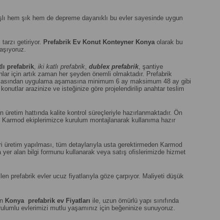
anışlı hem şık hem de depreme dayanıklı bu evler sayesinde uygun
 tarzı getiriyor.
Prefabrik Ev Konut Konteyner Konya
olarak bu
laşıyoruz.
tlı prefabrik
,
iki katlı prefabrik
,
dublex
prefabrik
, şantiye
ar için artık zaman her şeyden önemli olmaktadır. Prefabrik
şamasından uygulama aşamasına minimum 6 ay maksimum 48 ay gibi
onutlar arazinize ve isteğinize göre projelendirilip anahtar teslim
üretim hattında kalite kontrol süreçleriyle hazırlanmaktadır. Ön
an Karmod ekiplerimizce kurulum montajlanarak kullanıma hazır
seri üretim yapılması, tüm detaylarıyla usta gerektirmeden Karmod
a yer alan bilgi formunu kullanarak veya satış ofislerimizde hizmet
n prefabrik evler ucuz fiyatlarıyla göze çarpıyor. Maliyeti düşük
un
Konya
prefabrik ev Fiyatları
ile, uzun ömürlü yapı sınıfında
 kurulumlu evlerimizi mutlu yaşamınız için beğeninize sunuyoruz.