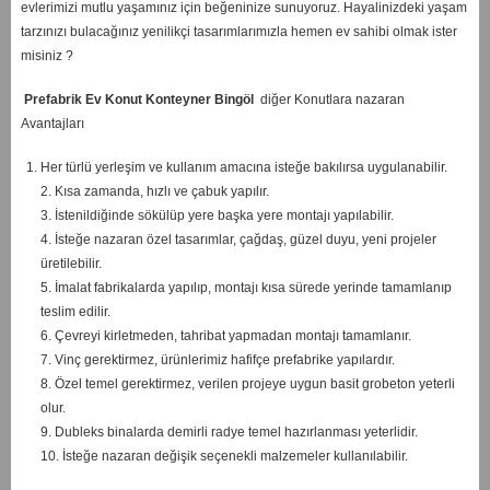
evlerimizi mutlu yaşamınız için beğeninize sunuyoruz. Hayalinizdeki yaşam
tarzınızı bulacağınız yenilikçi tasarımlarımızla hemen ev sahibi olmak ister
misiniz ?
Prefabrik Ev Konut Konteyner Bingöl
diğer Konutlara nazaran
Avantajları
Her türlü yerleşim ve kullanım amacına isteğe bakılırsa uygulanabilir.
2. Kısa zamanda, hızlı ve çabuk yapılır.
3. İstenildiğinde sökülüp yere başka yere montajı yapılabilir.
4. İsteğe nazaran özel tasarımlar, çağdaş, güzel duyu, yeni projeler
üretilebilir.
5. İmalat fabrikalarda yapılıp, montajı kısa sürede yerinde tamamlanıp
teslim edilir.
6. Çevreyi kirletmeden, tahribat yapmadan montajı tamamlanır.
7. Vinç gerektirmez, ürünlerimiz hafifçe prefabrike yapılardır.
8. Özel temel gerektirmez, verilen projeye uygun basit grobeton yeterli
olur.
9. Dubleks binalarda demirli radye temel hazırlanması yeterlidir.
10. İsteğe nazaran değişik seçenekli malzemeler kullanılabilir.