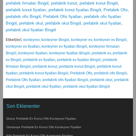
prefabrik firmaları Bingöl
,
prefabrik konut
,
prefabrik konut Bingöl
,
prefabrik konut fiyatları
,
prefabrik konut fiyatları Bingöl
,
Prefabrik Ofis
,
prefabrik ofis Bingöl
,
Prefabrik Ofis fiyatları
,
prefabrik ofis fiyatları
Bingöl
,
prefabrik okul
,
prefabrik okul Bingöl
,
prefabrik okul fiyatları
,
prefabrik okul fiyatları Bingöl
Etiket(ler):
konteyner
,
konteyner Bingöl
,
konteyner ev
,
konteyner ev Bingöl
,
konteyner ev fiyatları
,
konteyner ev fiyatları Bingöl
,
konteyner firmaları
Bingöl
,
konteyner fiyatları
,
konteyner fiyatları Bingöl
,
prefabrik ev
,
prefabrik
ev Bingöl
,
prefabrik ev fiyatları
,
prefabrik ev fiyatları Bingöl
,
prefabrik
firmaları Bingöl
,
prefabrik konut
,
prefabrik konut Bingöl
,
prefabrik konut
fiyatları
,
prefabrik konut fiyatları Bingöl
,
Prefabrik Ofis
,
prefabrik ofis Bingöl
,
Prefabrik Ofis fiyatları
,
prefabrik ofis fiyatları Bingöl
,
prefabrik okul
,
prefabrik
okul Bingöl
,
prefabrik okul fiyatları
,
prefabrik okul fiyatları Bingöl
Son Eklenenler
Düzce Prefabrik Ev Konut Ofis Konteyner Fiyatları
Osmaniye Prefabrik Ev Konut Ofis Konteyner Fiyatları
Kilis Prefabrik Ev Konut Ofis Konteyner Fiyatları