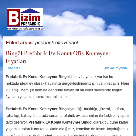
Etiket arşivi:
prefabrik ofis Bingöl
Bingöl Prefabrik Ev Konut Ofis Konteyner
Fiyatları
Haberler
Bir yorum yapın
Prefabrik Ev Konut Konteyner Bingöl
bir ev hayaliniz var ise bu
noktada ideal ev olarak hayalinizi gerçekleştirmeniz için yanınızdayız. Hem
kullanışlı hem şık hem de depreme dayanıklı bu evler sayesinde uygun
fiyatlara yaşam alanınızı kurabilirsiniz.
Prefabrik Ev Konut Konteyner Bingöl
yeniliği, farklılığı, güveni, konforu,
rahatlığı, kaliteyi bir arada sunan prefabrik ev tasarımları ile farklı bir yaşam
tarzı getiriyor.
Prefabrik Ev Konut Konteyner Bingöl
olarak bu güne kadar
yaşam alanları kurarken dikkate aldığımız, temeline de insanı koyduğumuz
yapı felsefemizi, değerlerimizi ve bilgi birikimimizi sizlerle paylaşıyoruz.