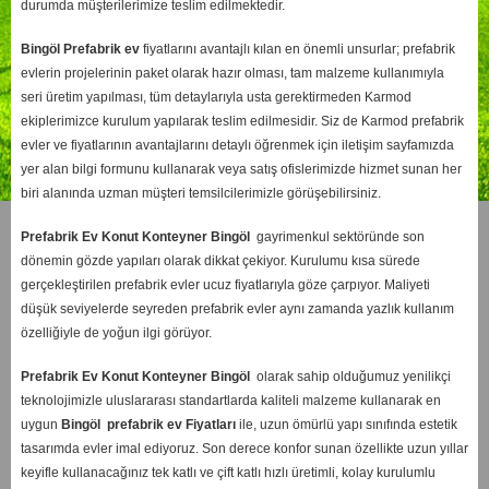
durumda müşterilerimize teslim edilmektedir.
Bingöl
Prefabrik ev
fiyatlarını avantajlı kılan en önemli unsurlar; prefabrik
evlerin projelerinin paket olarak hazır olması, tam malzeme kullanımıyla
seri üretim yapılması, tüm detaylarıyla usta gerektirmeden Karmod
ekiplerimizce kurulum yapılarak teslim edilmesidir. Siz de Karmod prefabrik
evler ve fiyatlarının avantajlarını detaylı öğrenmek için iletişim sayfamızda
yer alan bilgi formunu kullanarak veya satış ofislerimizde hizmet sunan her
biri alanında uzman müşteri temsilcilerimizle görüşebilirsiniz.
Prefabrik Ev Konut Konteyner Bingöl
gayrimenkul sektöründe son
dönemin gözde yapıları olarak dikkat çekiyor. Kurulumu kısa sürede
gerçekleştirilen prefabrik evler ucuz fiyatlarıyla göze çarpıyor. Maliyeti
düşük seviyelerde seyreden prefabrik evler aynı zamanda yazlık kullanım
özelliğiyle de yoğun ilgi görüyor.
Prefabrik Ev Konut Konteyner Bingöl
olarak sahip olduğumuz yenilikçi
teknolojimizle uluslararası standartlarda kaliteli malzeme kullanarak en
uygun
Bingöl
prefabrik ev Fiyatları
ile, uzun ömürlü yapı sınıfında estetik
tasarımda evler imal ediyoruz. Son derece konfor sunan özellikte uzun yıllar
keyifle kullanacağınız tek katlı ve çift katlı hızlı üretimli, kolay kurulumlu