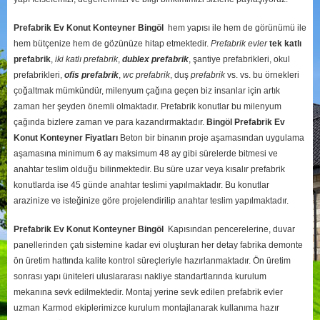
Prefabrik Ev Konut Konteyner Bingöl
hem yapısı ile hem de görünümü ile
hem bütçenize hem de gözünüze hitap etmektedir.
Prefabrik evler
tek katlı
prefabrik
,
iki katlı prefabrik
,
dublex
prefabrik
, şantiye prefabrikleri, okul
prefabrikleri,
ofis prefabrik
,
wc prefabrik
, duş
prefabrik
vs. vs. bu örnekleri
çoğaltmak mümkündür, milenyum çağına geçen biz insanlar için artık
zaman her şeyden önemli olmaktadır. Prefabrik konutlar bu milenyum
çağında bizlere zaman ve para kazandırmaktadır.
Bingöl
Prefabrik Ev
Konut Konteyner Fiyatları
Beton bir binanın proje aşamasından uygulama
aşamasına minimum 6 ay maksimum 48 ay gibi sürelerde bitmesi ve
anahtar teslim olduğu bilinmektedir. Bu süre uzar veya kısalır prefabrik
konutlarda ise 45 günde anahtar teslimi yapılmaktadır. Bu konutlar
arazinize ve isteğinize göre projelendirilip anahtar teslim yapılmaktadır.
Prefabrik Ev Konut Konteyner Bingöl
Kapısından pencerelerine, duvar
panellerinden çatı sistemine kadar evi oluşturan her detay fabrika demonte
ön üretim hattında kalite kontrol süreçleriyle hazırlanmaktadır. Ön üretim
sonrası yapı üniteleri uluslararası nakliye standartlarında kurulum
mekanına sevk edilmektedir. Montaj yerine sevk edilen prefabrik evler
uzman Karmod ekiplerimizce kurulum montajlanarak kullanıma hazır