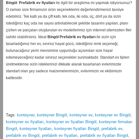
Bingöl
Prefabrik ev fiyatları
ile ilgili bir araştırma mı yapmak istiyorsunuz?
O zaman size firmamızın ürün seçeneklerini değerlendirmenizi tavsiye
edebiliriz. Tek katlı ya da çift katlı, tek oda, iki oda, üç, dört ya da sizin
istediğiniz kaç oda ise sayısı artırılabilecek şekilde tasarımı yapılan, planı
çizilen ve parçaları oluşturulan ev modellerimiz için internet sitemizden fikir
sahibi olabilirsiniz. İdeal
Bingöl
Prefabrik ev fiyatları
ile sizin için
tasarladığımız her ev, sınırsız hayal gücü, istediğiniz renk seçeneği,
bulunacağınız yerin mevsimine uygunluğu açısından size hayal
edemeyeceğiniz kadar sınırsız seçenekler sunmaktadır. Standart ev tipleri
üretmektense sizin isteklerinizi dikkate alarak tasarlanan evlerimizde
standart olan şey sadece malzemelerimizin, evlerimizin ve ekibimizin
kalitesidir.
Tags:
konteyner
,
konteyner Bingöl
,
konteyner ev
,
konteyner ev Bingöl
,
konteyner ev fiyatları
,
konteyner ev fiyatları Bingöl
,
konteyner firmaları
Bingöl
,
konteyner fiyatları
,
konteyner fiyatları Bingöl
,
prefabrik ev
,
prefabrik ev Bingöl
,
prefabrik ev fiyatları
,
prefabrik ev fiyatları Bingöl
,