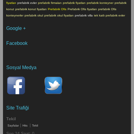
fiyatları
prefabrik evler
prefabrik firmaları
prefabrik fiyatları
prefabrik konteyner
prefabrik
konut
prefabrik konut fiyatları
Prefabrik Ofis
Prefabrik Ofis fiyatları
prefabrik Ofis
konteynerler
prefabrik okul
prefabrik okul fiyatları
prefabrik villa
tek katlı prefabrik evler
Google +
Facebook
Sosyal Medya
Site Trafiği
Tekil
|
|
Sayfalar
Hits
Tekil
Son 24 Saat:
0