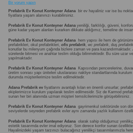
Bir yorum yapın
Prefabrik Ev Konut Konteyner Adana
bir ev hayaliniz var ise bu nokt
fiyatlara yaşam alanınızı kurabilirsiniz.
Prefabrik Ev Konut Konteyner Adana
yeniliği, farklılığı, güveni, konfor
güne kadar yaşam alanları kurarken dikkate aldığımız, temeline de insanı
Prefabrik Ev Konut Konteyner Adana
hem yapısı ile hem de görünümü
prefabrikleri, okul prefabrikleri,
ofis prefabrik
,
wc prefabrik
, duş
prefabri
konutlar bu milenyum çağında bizlere zaman ve para kazandırmaktadır.
sürelerde bitmesi ve anahtar teslim olduğu bilinmektedir. Bu süre uzar vey
yapılmaktadır.
Prefabrik Ev Konut Konteyner Adana
Kapısından pencerelerine, duvar p
üretim sonrası yapı üniteleri uluslararası nakliye standartlarında kuru
durumda müşterilerimize teslim edilmektedir.
Adana
Prefabrik ev
fiyatlarını avantajlı kılan en önemli unsurlar; pref
ekiplerimizce kurulum yapılarak teslim edilmesidir. Siz de Karmod prefabr
sunan her biri alanında uzman müşteri temsilcilerimizle görüşebilirsiniz.
Prefabrik Ev Konut Konteyner Adana
gayrimenkul sektöründe son dönemi
seviyelerde seyreden prefabrik evler aynı zamanda yazlık kullanım özelliğ
Prefabrik Ev Konut Konteyner Adana
olarak sahip olduğumuz yenilikçi
estetik tasarımda evler imal ediyoruz. Son derece konfor sunan özellikte u
Hayalinizdeki yaşam tarzınızı bulacağınız yenilikçi tasarımlarımızla hem