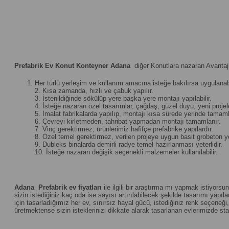
Prefabrik Ev Konut Konteyner Adana
diğer Konutlara nazaran Avantajl
Her türlü yerleşim ve kullanım amacına isteğe bakılırsa uygulanabi
2. Kısa zamanda, hızlı ve çabuk yapılır.
3. İstenildiğinde sökülüp yere başka yere montajı yapılabilir.
4. İsteğe nazaran özel tasarımlar, çağdaş, güzel duyu, yeni projeler 
5. İmalat fabrikalarda yapılıp, montajı kısa sürede yerinde tamamla
6. Çevreyi kirletmeden, tahribat yapmadan montajı tamamlanır.
7. Vinç gerektirmez, ürünlerimiz hafifçe prefabrike yapılardır.
8. Özel temel gerektirmez, verilen projeye uygun basit grobeton yet
9. Dubleks binalarda demirli radye temel hazırlanması yeterlidir.
10. İsteğe nazaran değişik seçenekli malzemeler kullanılabilir.
Adana
Prefabrik ev fiyatları
ile ilgili bir araştırma mı yapmak istiyorsu
sizin istediğiniz kaç oda ise sayısı artırılabilecek şekilde tasarımı yapılan
için tasarladığımız her ev, sınırsız hayal gücü, istediğiniz renk seçene
üretmektense sizin isteklerinizi dikkate alarak tasarlanan evlerimizde st