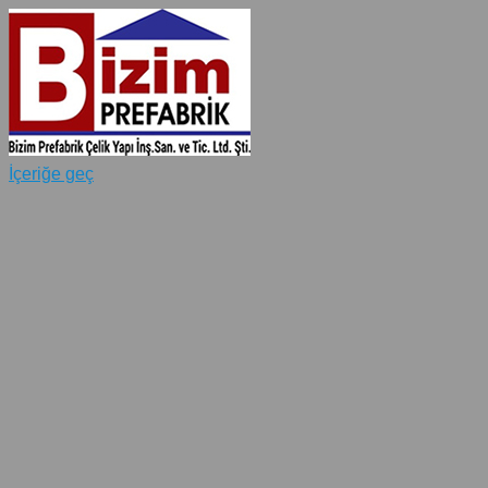
İçeriğe geç