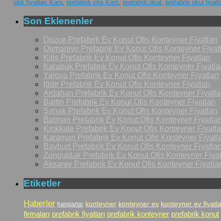
ofis fiyatları Kars
,
prefabrik ofis Kars
,
prefabrik okul
,
prefabrik okul fiyatl
Son Eklenenler
Düzce Prefabrik Ev Konut Ofis Konteyner Fiyatları
Osmaniye Prefabrik Ev Konut Ofis Konteyner Fiyatl
Kilis Prefabrik Ev Konut Ofis Konteyner Fiyatları
Karabük Prefabrik Ev Konut Ofis Konteyner Fiyatlar
Yalova Prefabrik Ev Konut Ofis Konteyner Fiyatları
Iğdır Prefabrik Ev Konut Ofis Konteyner Fiyatları
Ardahan Prefabrik Ev Konut Ofis Konteyner Fiyatla
Bartın Prefabrik Ev Konut Ofis Konteyner Fiyatları
Şırnak Prefabrik Ev Konut Ofis Konteyner Fiyatları
Batman Prefabrik Ev Konut Ofis Konteyner Fiyatlar
Kırıkkale Prefabrik Ev Konut Ofis Konteyner Fiyatla
Karaman Prefabrik Ev Konut Ofis Konteyner Fiyatla
Bayburt Prefabrik Ev Konut Ofis Konteyner Fiyatlar
Zonguldak Prefabrik Ev Konut Ofis Konteyner Fiyat
Aksaray Prefabrik Ev Konut Ofis Konteyner Fiyatlar
Etiketler
Haberler
konteyner
konteyner ev
konteyner ev fiyatla
hangarlar
firmaları
prefabrik fiyatları
prefabrik konteyner
prefabrik konut