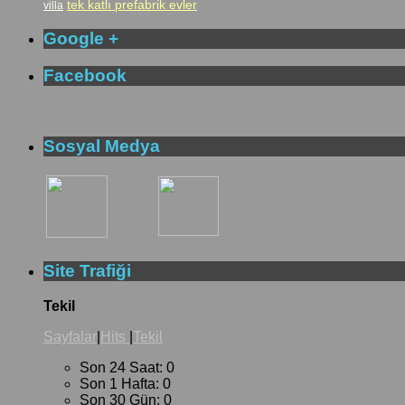
tek katlı prefabrik evler
villa
Google +
Facebook
Sosyal Medya
Site Trafiği
Tekil
Sayfalar
|
Hits
|
Tekil
Son 24 Saat:
0
Son 1 Hafta:
0
Son 30 Gün:
0