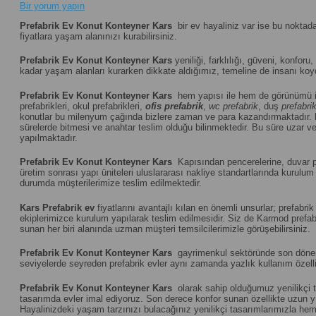
Bir yorum yapın
Prefabrik Ev Konut Konteyner Kars
bir ev hayaliniz var ise bu noktad
fiyatlara yaşam alanınızı kurabilirsiniz.
Prefabrik Ev Konut Konteyner Kars
yeniliği, farklılığı, güveni, konforu,
kadar yaşam alanları kurarken dikkate aldığımız, temeline de insanı koydu
Prefabrik Ev Konut Konteyner Kars
hem yapısı ile hem de görünümü i
prefabrikleri, okul prefabrikleri,
ofis prefabrik
,
wc prefabrik
, duş
prefabri
konutlar bu milenyum çağında bizlere zaman ve para kazandırmaktadır.
sürelerde bitmesi ve anahtar teslim olduğu bilinmektedir. Bu süre uzar vey
yapılmaktadır.
Prefabrik Ev Konut Konteyner Kars
Kapısından pencerelerine, duvar pan
üretim sonrası yapı üniteleri uluslararası nakliye standartlarında kuru
durumda müşterilerimize teslim edilmektedir.
Kars
Prefabrik ev
fiyatlarını avantajlı kılan en önemli unsurlar; prefab
ekiplerimizce kurulum yapılarak teslim edilmesidir. Siz de Karmod prefabr
sunan her biri alanında uzman müşteri temsilcilerimizle görüşebilirsiniz.
Prefabrik Ev Konut Konteyner Kars
gayrimenkul sektöründe son dönemin
seviyelerde seyreden prefabrik evler aynı zamanda yazlık kullanım özelliğ
Prefabrik Ev Konut Konteyner Kars
olarak sahip olduğumuz yenilikçi t
tasarımda evler imal ediyoruz. Son derece konfor sunan özellikte uzun yıll
Hayalinizdeki yaşam tarzınızı bulacağınız yenilikçi tasarımlarımızla hem