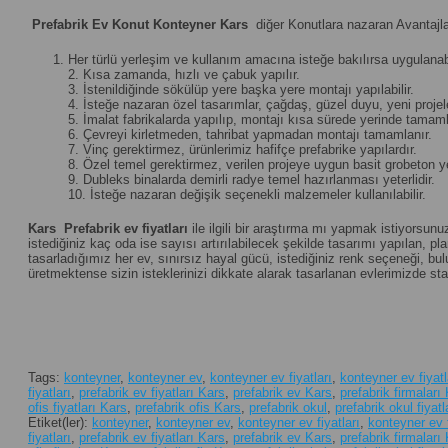
Prefabrik Ev Konut Konteyner Kars
diğer Konutlara nazaran Avantajla
Her türlü yerleşim ve kullanım amacına isteğe bakılırsa uygulanabi
2. Kısa zamanda, hızlı ve çabuk yapılır.
3. İstenildiğinde sökülüp yere başka yere montajı yapılabilir.
4. İsteğe nazaran özel tasarımlar, çağdaş, güzel duyu, yeni projeler 
5. İmalat fabrikalarda yapılıp, montajı kısa sürede yerinde tamamla
6. Çevreyi kirletmeden, tahribat yapmadan montajı tamamlanır.
7. Vinç gerektirmez, ürünlerimiz hafifçe prefabrike yapılardır.
8. Özel temel gerektirmez, verilen projeye uygun basit grobeton yet
9. Dubleks binalarda demirli radye temel hazırlanması yeterlidir.
10. İsteğe nazaran değişik seçenekli malzemeler kullanılabilir.
Kars
Prefabrik ev fiyatları
ile ilgili bir araştırma mı yapmak istiyorsunu
istediğiniz kaç oda ise sayısı artırılabilecek şekilde tasarımı yapılan, plan
tasarladığımız her ev, sınırsız hayal gücü, istediğiniz renk seçeneği, 
üretmektense sizin isteklerinizi dikkate alarak tasarlanan evlerimizde st
Tags:
konteyner
,
konteyner ev
,
konteyner ev fiyatları
,
konteyner ev fiyatl
fiyatları
,
prefabrik ev fiyatları Kars
,
prefabrik ev Kars
,
prefabrik firmaları
ofis fiyatları Kars
,
prefabrik ofis Kars
,
prefabrik okul
,
prefabrik okul fiyatl
Etiket(ler):
konteyner
,
konteyner ev
,
konteyner ev fiyatları
,
konteyner ev f
fiyatları
,
prefabrik ev fiyatları Kars
,
prefabrik ev Kars
,
prefabrik firmaları