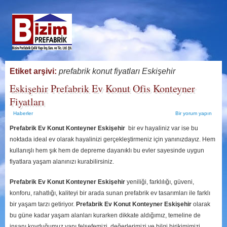
Etiket arşivi:
prefabrik konut fiyatları Eskişehir
Eskişehir Prefabrik Ev Konut Ofis Konteyner
Fiyatları
Haberler
Bir yorum yapın
Prefabrik Ev Konut Konteyner Eskişehir
bir ev hayaliniz var ise bu
noktada ideal ev olarak hayalinizi gerçekleştirmeniz için yanınızdayız. Hem
kullanışlı hem şık hem de depreme dayanıklı bu evler sayesinde uygun
fiyatlara yaşam alanınızı kurabilirsiniz.
Prefabrik Ev Konut Konteyner Eskişehir
yeniliği, farklılığı, güveni,
konforu, rahatlığı, kaliteyi bir arada sunan prefabrik ev tasarımları ile farklı
bir yaşam tarzı getiriyor.
Prefabrik Ev Konut Konteyner Eskişehir
olarak
bu güne kadar yaşam alanları kurarken dikkate aldığımız, temeline de
insanı koyduğumuz yapı felsefemizi, değerlerimizi ve bilgi birikimimizi