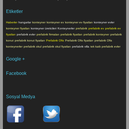
Etiketler
Haberler
hangarlar
konteyner
konteyner ev
konteyner ev fiyatları
konteyner evler
konteyner fiyatları
konteyner üreticileri
Konteynerler
prefabrik
prefabrik ev
prefabrik ev
fiyatları
prefabrik evler
prefabrik firmaları
prefabrik fiyatları
prefabrik konteyner
prefabrik
konut
prefabrik konut fiyatları
Prefabrik Ofis
Prefabrik Ofis fiyatları
prefabrik Ofis
konteynerler
prefabrik okul
prefabrik okul fiyatları
prefabrik villa
tek katlı prefabrik evler
Google +
Facebook
Sosyal Medya