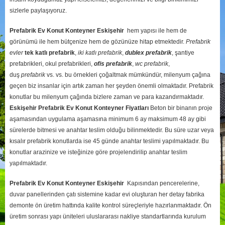
sizlerle paylaşıyoruz.
Prefabrik Ev Konut Konteyner Eskişehir
hem yapısı ile hem de
görünümü ile hem bütçenize hem de gözünüze hitap etmektedir.
Prefabrik
evler
tek katlı prefabrik
,
iki katlı prefabrik
,
dublex
prefabrik
, şantiye
prefabrikleri, okul prefabrikleri,
ofis prefabrik
,
wc prefabrik
,
duş
prefabrik
vs. vs. bu örnekleri çoğaltmak mümkündür, milenyum çağına
geçen biz insanlar için artık zaman her şeyden önemli olmaktadır. Prefabrik
konutlar bu milenyum çağında bizlere zaman ve para kazandırmaktadır.
Eskişehir
Prefabrik Ev Konut Konteyner Fiyatları
Beton bir binanın proje
aşamasından uygulama aşamasına minimum 6 ay maksimum 48 ay gibi
sürelerde bitmesi ve anahtar teslim olduğu bilinmektedir. Bu süre uzar veya
kısalır prefabrik konutlarda ise 45 günde anahtar teslimi yapılmaktadır. Bu
konutlar arazinize ve isteğinize göre projelendirilip anahtar teslim
yapılmaktadır.
Prefabrik Ev Konut Konteyner Eskişehir
Kapısından pencerelerine,
duvar panellerinden çatı sistemine kadar evi oluşturan her detay fabrika
demonte ön üretim hattında kalite kontrol süreçleriyle hazırlanmaktadır. Ön
üretim sonrası yapı üniteleri uluslararası nakliye standartlarında kurulum