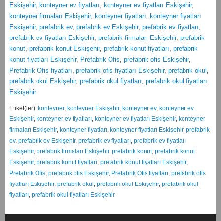
Eskişehir
,
konteyner ev fiyatları
,
konteyner ev fiyatları Eskişehir
,
konteyner firmaları Eskişehir
,
konteyner fiyatları
,
konteyner fiyatları
Eskişehir
,
prefabrik ev
,
prefabrik ev Eskişehir
,
prefabrik ev fiyatları
,
prefabrik ev fiyatları Eskişehir
,
prefabrik firmaları Eskişehir
,
prefabrik
konut
,
prefabrik konut Eskişehir
,
prefabrik konut fiyatları
,
prefabrik
konut fiyatları Eskişehir
,
Prefabrik Ofis
,
prefabrik ofis Eskişehir
,
Prefabrik Ofis fiyatları
,
prefabrik ofis fiyatları Eskişehir
,
prefabrik okul
,
prefabrik okul Eskişehir
,
prefabrik okul fiyatları
,
prefabrik okul fiyatları
Eskişehir
Etiket(ler):
konteyner
,
konteyner Eskişehir
,
konteyner ev
,
konteyner ev
Eskişehir
,
konteyner ev fiyatları
,
konteyner ev fiyatları Eskişehir
,
konteyner
firmaları Eskişehir
,
konteyner fiyatları
,
konteyner fiyatları Eskişehir
,
prefabrik
ev
,
prefabrik ev Eskişehir
,
prefabrik ev fiyatları
,
prefabrik ev fiyatları
Eskişehir
,
prefabrik firmaları Eskişehir
,
prefabrik konut
,
prefabrik konut
Eskişehir
,
prefabrik konut fiyatları
,
prefabrik konut fiyatları Eskişehir
,
Prefabrik Ofis
,
prefabrik ofis Eskişehir
,
Prefabrik Ofis fiyatları
,
prefabrik ofis
fiyatları Eskişehir
,
prefabrik okul
,
prefabrik okul Eskişehir
,
prefabrik okul
fiyatları
,
prefabrik okul fiyatları Eskişehir