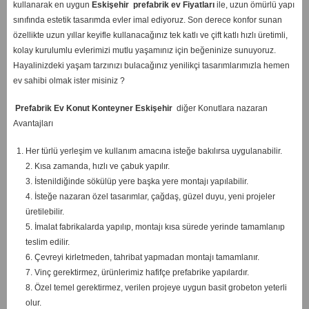
kullanarak en uygun
Eskişehir
prefabrik ev Fiyatları
ile, uzun ömürlü yapı
sınıfında estetik tasarımda evler imal ediyoruz. Son derece konfor sunan
özellikte uzun yıllar keyifle kullanacağınız tek katlı ve çift katlı hızlı üretimli,
kolay kurulumlu evlerimizi mutlu yaşamınız için beğeninize sunuyoruz.
Hayalinizdeki yaşam tarzınızı bulacağınız yenilikçi tasarımlarımızla hemen
ev sahibi olmak ister misiniz ?
Prefabrik Ev Konut Konteyner Eskişehir
diğer Konutlara nazaran
Avantajları
Her türlü yerleşim ve kullanım amacına isteğe bakılırsa uygulanabilir.
2. Kısa zamanda, hızlı ve çabuk yapılır.
3. İstenildiğinde sökülüp yere başka yere montajı yapılabilir.
4. İsteğe nazaran özel tasarımlar, çağdaş, güzel duyu, yeni projeler
üretilebilir.
5. İmalat fabrikalarda yapılıp, montajı kısa sürede yerinde tamamlanıp
teslim edilir.
6. Çevreyi kirletmeden, tahribat yapmadan montajı tamamlanır.
7. Vinç gerektirmez, ürünlerimiz hafifçe prefabrike yapılardır.
8. Özel temel gerektirmez, verilen projeye uygun basit grobeton yeterli
olur.