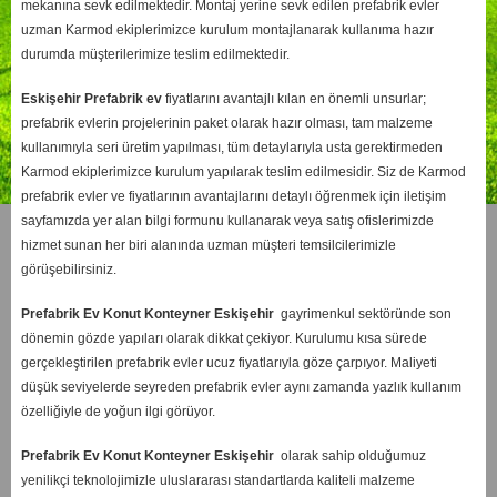
mekanına sevk edilmektedir. Montaj yerine sevk edilen prefabrik evler
uzman Karmod ekiplerimizce kurulum montajlanarak kullanıma hazır
durumda müşterilerimize teslim edilmektedir.
Eskişehir
Prefabrik ev
fiyatlarını avantajlı kılan en önemli unsurlar;
prefabrik evlerin projelerinin paket olarak hazır olması, tam malzeme
kullanımıyla seri üretim yapılması, tüm detaylarıyla usta gerektirmeden
Karmod ekiplerimizce kurulum yapılarak teslim edilmesidir. Siz de Karmod
prefabrik evler ve fiyatlarının avantajlarını detaylı öğrenmek için iletişim
sayfamızda yer alan bilgi formunu kullanarak veya satış ofislerimizde
hizmet sunan her biri alanında uzman müşteri temsilcilerimizle
görüşebilirsiniz.
Prefabrik Ev Konut Konteyner Eskişehir
gayrimenkul sektöründe son
dönemin gözde yapıları olarak dikkat çekiyor. Kurulumu kısa sürede
gerçekleştirilen prefabrik evler ucuz fiyatlarıyla göze çarpıyor. Maliyeti
düşük seviyelerde seyreden prefabrik evler aynı zamanda yazlık kullanım
özelliğiyle de yoğun ilgi görüyor.
Prefabrik Ev Konut Konteyner Eskişehir
olarak sahip olduğumuz
yenilikçi teknolojimizle uluslararası standartlarda kaliteli malzeme