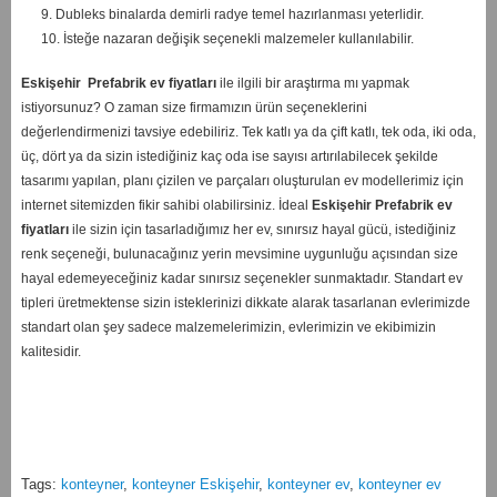
9. Dubleks binalarda demirli radye temel hazırlanması yeterlidir.
10. İsteğe nazaran değişik seçenekli malzemeler kullanılabilir.
Eskişehir
Prefabrik ev fiyatları
ile ilgili bir araştırma mı yapmak
istiyorsunuz? O zaman size firmamızın ürün seçeneklerini
değerlendirmenizi tavsiye edebiliriz. Tek katlı ya da çift katlı, tek oda, iki oda,
üç, dört ya da sizin istediğiniz kaç oda ise sayısı artırılabilecek şekilde
tasarımı yapılan, planı çizilen ve parçaları oluşturulan ev modellerimiz için
internet sitemizden fikir sahibi olabilirsiniz. İdeal
Eskişehir
Prefabrik ev
fiyatları
ile sizin için tasarladığımız her ev, sınırsız hayal gücü, istediğiniz
renk seçeneği, bulunacağınız yerin mevsimine uygunluğu açısından size
hayal edemeyeceğiniz kadar sınırsız seçenekler sunmaktadır. Standart ev
tipleri üretmektense sizin isteklerinizi dikkate alarak tasarlanan evlerimizde
standart olan şey sadece malzemelerimizin, evlerimizin ve ekibimizin
kalitesidir.
Tags:
konteyner
,
konteyner Eskişehir
,
konteyner ev
,
konteyner ev