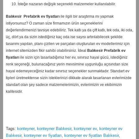
10. İsteğe nazaran değişik seçenekli malzemeler kullanılabilir.
Balıkesir
Prefabrik ev fiyatları
ile ilgili bir araştırma mı yapmak
istiyorsunuz? O zaman size firmamızın ürün seçeneklerini
değerlendirmenizi tavsiye edebiliriz. Tek katlı ya da çift katlı, tek oda, iki oda,
üç, dört ya da sizin istediğiniz kaç oda ise sayısı artırılabilecek şekilde
tasarımı yapılan, planı çizilen ve parçaları oluşturulan ev modellerimiz için
internet sitemizden fikir sahibi olabilirsiniz. İdeal
Balıkesir
Prefabrik ev
fiyatları
ile sizin için tasarladığımız her ev, sınırsız hayal gücü, istediğiniz
renk seçeneği, bulunacağınız yerin mevsimine uygunluğu açısından size
hayal edemeyeceğiniz kadar sınırsız seçenekler sunmaktadır. Standart ev
tipleri üretmektense sizin isteklerinizi dikkate alarak tasarlanan evlerimizde
standart olan şey sadece malzemelerimizin, evlerimizin ve ekibimizin
kalitesidir.
Tags:
konteyner
,
konteyner Balıkesir
,
konteyner ev
,
konteyner ev
Balıkesir
,
konteyner ev fiyatları
,
konteyner ev fiyatları Balıkesir
,