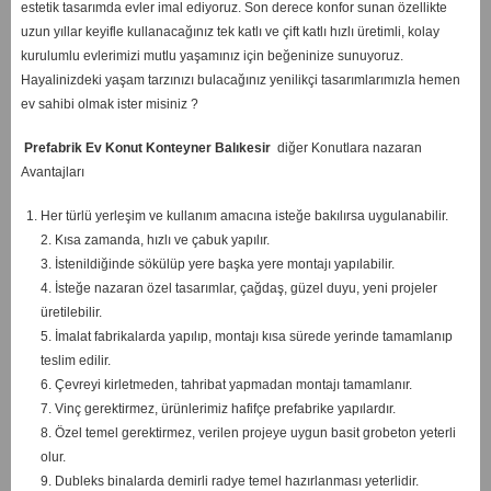
estetik tasarımda evler imal ediyoruz. Son derece konfor sunan özellikte
uzun yıllar keyifle kullanacağınız tek katlı ve çift katlı hızlı üretimli, kolay
kurulumlu evlerimizi mutlu yaşamınız için beğeninize sunuyoruz.
Hayalinizdeki yaşam tarzınızı bulacağınız yenilikçi tasarımlarımızla hemen
ev sahibi olmak ister misiniz ?
Prefabrik Ev Konut Konteyner Balıkesir
diğer Konutlara nazaran
Avantajları
Her türlü yerleşim ve kullanım amacına isteğe bakılırsa uygulanabilir.
2. Kısa zamanda, hızlı ve çabuk yapılır.
3. İstenildiğinde sökülüp yere başka yere montajı yapılabilir.
4. İsteğe nazaran özel tasarımlar, çağdaş, güzel duyu, yeni projeler
üretilebilir.
5. İmalat fabrikalarda yapılıp, montajı kısa sürede yerinde tamamlanıp
teslim edilir.
6. Çevreyi kirletmeden, tahribat yapmadan montajı tamamlanır.
7. Vinç gerektirmez, ürünlerimiz hafifçe prefabrike yapılardır.
8. Özel temel gerektirmez, verilen projeye uygun basit grobeton yeterli
olur.
9. Dubleks binalarda demirli radye temel hazırlanması yeterlidir.