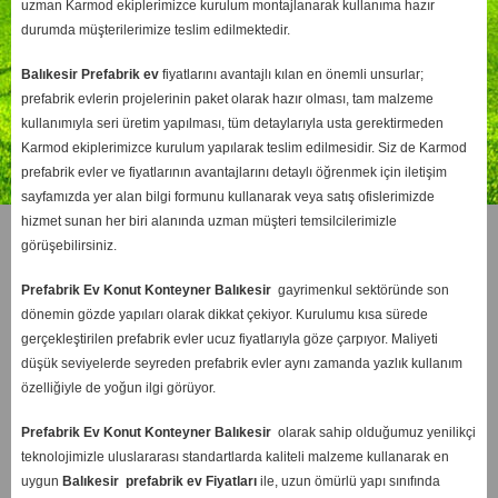
uzman Karmod ekiplerimizce kurulum montajlanarak kullanıma hazır
durumda müşterilerimize teslim edilmektedir.
Balıkesir
Prefabrik ev
fiyatlarını avantajlı kılan en önemli unsurlar;
prefabrik evlerin projelerinin paket olarak hazır olması, tam malzeme
kullanımıyla seri üretim yapılması, tüm detaylarıyla usta gerektirmeden
Karmod ekiplerimizce kurulum yapılarak teslim edilmesidir. Siz de Karmod
prefabrik evler ve fiyatlarının avantajlarını detaylı öğrenmek için iletişim
sayfamızda yer alan bilgi formunu kullanarak veya satış ofislerimizde
hizmet sunan her biri alanında uzman müşteri temsilcilerimizle
görüşebilirsiniz.
Prefabrik Ev Konut Konteyner Balıkesir
gayrimenkul sektöründe son
dönemin gözde yapıları olarak dikkat çekiyor. Kurulumu kısa sürede
gerçekleştirilen prefabrik evler ucuz fiyatlarıyla göze çarpıyor. Maliyeti
düşük seviyelerde seyreden prefabrik evler aynı zamanda yazlık kullanım
özelliğiyle de yoğun ilgi görüyor.
Prefabrik Ev Konut Konteyner Balıkesir
olarak sahip olduğumuz yenilikçi
teknolojimizle uluslararası standartlarda kaliteli malzeme kullanarak en
uygun
Balıkesir
prefabrik ev Fiyatları
ile, uzun ömürlü yapı sınıfında