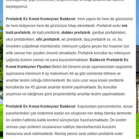
paylaşıyoruz.
Prefabrik Ev Konut Konteyner Balıkesir
hem yapısı ile hem de görünümü
ile hem bütçenize hem de gözünüze hitap etmektedir.
Prefabrik evler
tek
katlı prefabrik
,
iki katlı prefabrik
,
dublex
prefabrik
, şantiye prefabrikleri,
okul prefabrikleri,
ofis prefabrik
,
wc prefabrik
, duş
prefabrik
vs. vs. bu
örnekleri çoğaltmak mümkündür, milenyum çağına geçen biz insanlar için
artık zaman her şeyden önemli olmaktadır. Prefabrik konutlar bu milenyum
çağında bizlere zaman ve para kazandırmaktadır.
Balıkesir
Prefabrik Ev
Konut Konteyner Fiyatları
Beton bir binanın proje aşamasından uygulama
aşamasına minimum 6 ay maksimum 48 ay gibi sürelerde bitmesi ve
anahtar teslim olduğu bilinmektedir. Bu süre uzar veya kısalır prefabrik
konutlarda ise 45 günde anahtar teslimi yapılmaktadır. Bu konutlar
arazinize ve isteğinize göre projelendirilip anahtar teslim yapılmaktadır.
Prefabrik Ev Konut Konteyner Balıkesir
Kapısından pencerelerine, duvar
panellerinden çatı sistemine kadar evi oluşturan her detay fabrika demonte
ön üretim hattında kalite kontrol süreçleriyle hazırlanmaktadır. Ön üretim
sonrası yapı üniteleri uluslararası nakliye standartlarında kurulum
mekanına sevk edilmektedir. Montaj yerine sevk edilen prefabrik evler