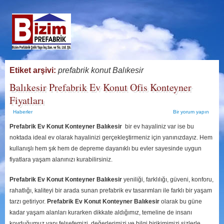
Etiket arşivi:
prefabrik konut Balıkesir
Balıkesir Prefabrik Ev Konut Ofis Konteyner
Fiyatları
Haberler
Bir yorum yapın
Prefabrik Ev Konut Konteyner Balıkesir
bir ev hayaliniz var ise bu
noktada ideal ev olarak hayalinizi gerçekleştirmeniz için yanınızdayız. Hem
kullanışlı hem şık hem de depreme dayanıklı bu evler sayesinde uygun
fiyatlara yaşam alanınızı kurabilirsiniz.
Prefabrik Ev Konut Konteyner Balıkesir
yeniliği, farklılığı, güveni, konforu,
rahatlığı, kaliteyi bir arada sunan prefabrik ev tasarımları ile farklı bir yaşam
tarzı getiriyor.
Prefabrik Ev Konut Konteyner Balıkesir
olarak bu güne
kadar yaşam alanları kurarken dikkate aldığımız, temeline de insanı
koyduğumuz yapı felsefemizi, değerlerimizi ve bilgi birikimimizi sizlerle