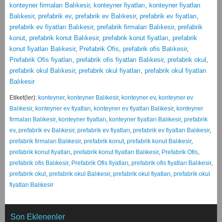
konteyner firmaları Balıkesir
,
konteyner fiyatları
,
konteyner fiyatları
Balıkesir
,
prefabrik ev
,
prefabrik ev Balıkesir
,
prefabrik ev fiyatları
,
prefabrik ev fiyatları Balıkesir
,
prefabrik firmaları Balıkesir
,
prefabrik
konut
,
prefabrik konut Balıkesir
,
prefabrik konut fiyatları
,
prefabrik
konut fiyatları Balıkesir
,
Prefabrik Ofis
,
prefabrik ofis Balıkesir
,
Prefabrik Ofis fiyatları
,
prefabrik ofis fiyatları Balıkesir
,
prefabrik okul
,
prefabrik okul Balıkesir
,
prefabrik okul fiyatları
,
prefabrik okul fiyatları
Balıkesir
Etiket(ler):
konteyner
,
konteyner Balıkesir
,
konteyner ev
,
konteyner ev
Balıkesir
,
konteyner ev fiyatları
,
konteyner ev fiyatları Balıkesir
,
konteyner
firmaları Balıkesir
,
konteyner fiyatları
,
konteyner fiyatları Balıkesir
,
prefabrik
ev
,
prefabrik ev Balıkesir
,
prefabrik ev fiyatları
,
prefabrik ev fiyatları Balıkesir
,
prefabrik firmaları Balıkesir
,
prefabrik konut
,
prefabrik konut Balıkesir
,
prefabrik konut fiyatları
,
prefabrik konut fiyatları Balıkesir
,
Prefabrik Ofis
,
prefabrik ofis Balıkesir
,
Prefabrik Ofis fiyatları
,
prefabrik ofis fiyatları Balıkesir
,
prefabrik okul
,
prefabrik okul Balıkesir
,
prefabrik okul fiyatları
,
prefabrik okul
fiyatları Balıkesir
Son Eklenenler