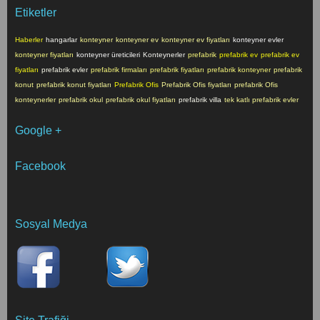
Etiketler
Haberler
hangarlar
konteyner
konteyner ev
konteyner ev fiyatları
konteyner evler
konteyner fiyatları
konteyner üreticileri
Konteynerler
prefabrik
prefabrik ev
prefabrik ev
fiyatları
prefabrik evler
prefabrik firmaları
prefabrik fiyatları
prefabrik konteyner
prefabrik
konut
prefabrik konut fiyatları
Prefabrik Ofis
Prefabrik Ofis fiyatları
prefabrik Ofis
konteynerler
prefabrik okul
prefabrik okul fiyatları
prefabrik villa
tek katlı prefabrik evler
Google +
Facebook
Sosyal Medya