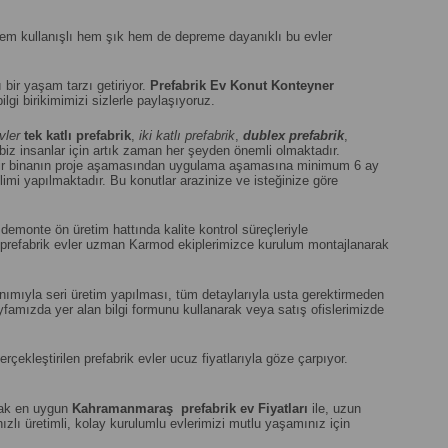
 Hem kullanışlı hem şık hem de depreme dayanıklı bu evler
lı bir yaşam tarzı getiriyor.
Prefabrik Ev Konut Konteyner
gi birikimimizi sizlerle paylaşıyoruz.
vler
tek katlı prefabrik
,
iki katlı prefabrik
,
dublex
prefabrik
,
z insanlar için artık zaman her şeyden önemli olmaktadır.
ir binanın proje aşamasından uygulama aşamasına minimum 6 ay
imi yapılmaktadır. Bu konutlar arazinize ve isteğinize göre
demonte ön üretim hattında kalite kontrol süreçleriyle
en prefabrik evler uzman Karmod ekiplerimizce kurulum montajlanarak
lanımıyla seri üretim yapılması, tüm detaylarıyla usta gerektirmeden
ayfamızda yer alan bilgi formunu kullanarak veya satış ofislerimizde
kleştirilen prefabrik evler ucuz fiyatlarıyla göze çarpıyor.
arak en uygun
Kahramanmaraş
prefabrik ev Fiyatları
ile, uzun
hızlı üretimli, kolay kurulumlu evlerimizi mutlu yaşamınız için