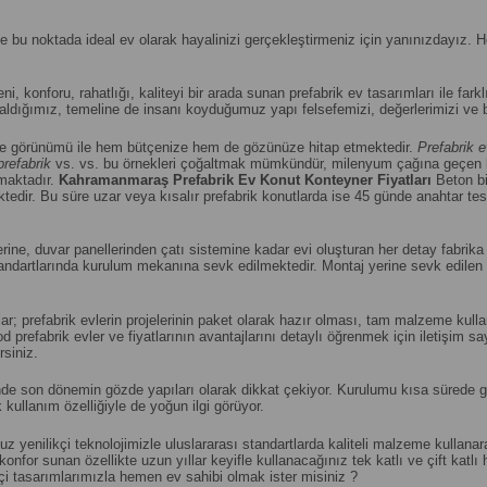
se bu noktada ideal ev olarak hayalinizi gerçekleştirmeniz için yanınızdayız.
veni, konforu, rahatlığı, kaliteyi bir arada sunan prefabrik ev tasarımları ile fark
ldığımız, temeline de insanı koyduğumuz yapı felsefemizi, değerlerimizi ve bil
e görünümü ile hem bütçenize hem de gözünüze hitap etmektedir.
Prefabrik e
prefabrik
vs. vs. bu örnekleri çoğaltmak mümkündür, milenyum çağına geçen bi
maktadır.
Kahramanmaraş
Prefabrik Ev Konut Konteyner Fiyatları
Beton b
edir. Bu süre uzar veya kısalır prefabrik konutlarda ise 45 günde anahtar tesl
ne, duvar panellerinden çatı sistemine kadar evi oluşturan her detay fabrika 
 standartlarında kurulum mekanına sevk edilmektedir. Montaj yerine sevk edil
rlar; prefabrik evlerin projelerinin paket olarak hazır olması, tam malzeme kul
prefabrik evler ve fiyatlarının avantajlarını detaylı öğrenmek için iletişim s
rsiniz.
 son dönemin gözde yapıları olarak dikkat çekiyor. Kurulumu kısa sürede gerçe
kullanım özelliğiyle de yoğun ilgi görüyor.
 yenilikçi teknolojimizle uluslararası standartlarda kaliteli malzeme kullan
nfor sunan özellikte uzun yıllar keyifle kullanacağınız tek katlı ve çift katlı 
çi tasarımlarımızla hemen ev sahibi olmak ister misiniz ?