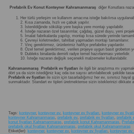
Prefabrik Ev Konut Konteyner Kahramanmaraş
diğer Konutlara nazar
Her türlü yerleşim ve kullanım amacına isteğe bakılırsa uygulanabi
2. Kısa zamanda, hızlı ve çabuk yapılır.
3. İstenildiğinde sökülüp yere başka yere montajı yapılabilir.
4. İsteğe nazaran özel tasarımlar, çağdaş, güzel duyu, yeni projeler 
5. İmalat fabrikalarda yapılıp, montajı kısa sürede yerinde tamamla
6. Çevreyi kirletmeden, tahribat yapmadan montajı tamamlanır.
7. Vinç gerektirmez, ürünlerimiz hafifçe prefabrike yapılardır.
8. Özel temel gerektirmez, verilen projeye uygun basit grobeton yet
9. Dubleks binalarda demirli radye temel hazırlanması yeterlidir.
10. İsteğe nazaran değişik seçenekli malzemeler kullanılabilir.
Kahramanmaraş
Prefabrik ev fiyatları
ile ilgili bir araştırma mı yapma
dört ya da sizin istediğiniz kaç oda ise sayısı artırılabilecek şekilde tasar
Prefabrik ev fiyatları
ile sizin için tasarladığımız her ev, sınırsız hay
sunmaktadır. Standart ev tipleri üretmektense sizin isteklerinizi dikkate 
Tags:
konteyner
,
konteyner ev
,
konteyner ev fiyatları
,
konteyner ev fiya
konteyner Kahramanmaraş
,
prefabrik ev
,
prefabrik ev fiyatları
,
prefabrik
konut fiyatları Kahramanmaraş
,
prefabrik konut Kahramanmaraş
,
Prefabr
prefabrik okul fiyatları Kahramanmaraş
,
prefabrik okul Kahramanmaraş
Etiket(ler):
konteyner
,
konteyner ev
,
konteyner ev fiyatları
,
konteyner ev 