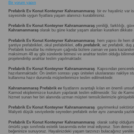
Bir yorum yapın
Prefabrik Ev Konut Konteyner Kahramanmaraş
bir ev hayaliniz var i
sayesinde uygun fiyatlara yaşam alanınızı kurabilirsiniz.
Prefabrik Ev Konut Konteyner Kahramanmaraş
yeniliği, farklılığı, gü
Kahramanmaraş
olarak bu güne kadar yaşam alanları kurarken dikkate a
Prefabrik Ev Konut Konteyner Kahramanmaraş
hem yapısı ile hem d
şantiye prefabrikleri, okul prefabrikleri,
ofis prefabrik
,
wc prefabrik
, duş
Prefabrik konutlar bu milenyum çağında bizlere zaman ve para kazandır
maksimum 48 ay gibi sürelerde bitmesi ve anahtar teslim olduğu bilinmekt
projelendirilip anahtar teslim yapılmaktadır.
Prefabrik Ev Konut Konteyner Kahramanmaraş
Kapısından pencereleri
hazırlanmaktadır. Ön üretim sonrası yapı üniteleri uluslararası nakliye
kullanıma hazır durumda müşterilerimize teslim edilmektedir.
Kahramanmaraş
Prefabrik ev
fiyatlarını avantajlı kılan en önemli unsu
Karmod ekiplerimizce kurulum yapılarak teslim edilmesidir. Siz de Karmod 
hizmet sunan her biri alanında uzman müşteri temsilcilerimizle görüşebili
Prefabrik Ev Konut Konteyner Kahramanmaraş
gayrimenkul sektöründe
Maliyeti düşük seviyelerde seyreden prefabrik evler aynı zamanda yazlık 
Prefabrik Ev Konut Konteyner Kahramanmaraş
olarak sahip olduğumuz
ömürlü yapı sınıfında estetik tasarımda evler imal ediyoruz. Son derece ko
beğeninize sunuyoruz. Hayalinizdeki yaşam tarzınızı bulacağınız yenilik