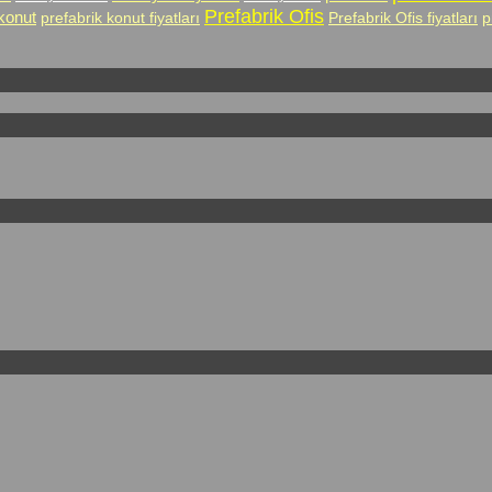
Prefabrik Ofis
 konut
prefabrik konut fiyatları
Prefabrik Ofis fiyatları
p