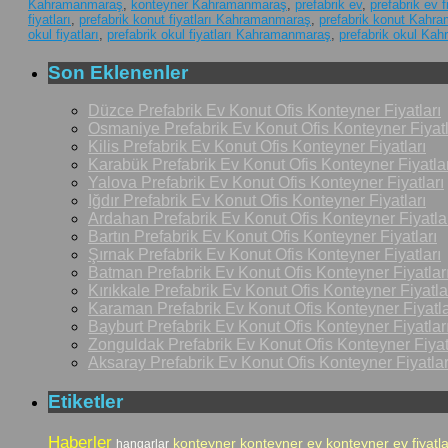
Kahramanmaraş
,
konteyner Kahramanmaraş
,
prefabrik ev
,
prefabrik ev f
fiyatları
,
prefabrik konut fiyatları Kahramanmaraş
,
prefabrik konut Kahr
okul fiyatları
,
prefabrik okul fiyatları Kahramanmaraş
,
prefabrik okul Ka
Son Eklenenler
Düzce Prefabrik Ev Konut Ofis Konteyner Fiyatları
Osmaniye Prefabrik Ev Konut Ofis Konteyner Fiyatl
Kilis Prefabrik Ev Konut Ofis Konteyner Fiyatları
Karabük Prefabrik Ev Konut Ofis Konteyner Fiyatlar
Yalova Prefabrik Ev Konut Ofis Konteyner Fiyatları
Iğdır Prefabrik Ev Konut Ofis Konteyner Fiyatları
Ardahan Prefabrik Ev Konut Ofis Konteyner Fiyatla
Bartın Prefabrik Ev Konut Ofis Konteyner Fiyatları
Şırnak Prefabrik Ev Konut Ofis Konteyner Fiyatları
Batman Prefabrik Ev Konut Ofis Konteyner Fiyatlar
Kırıkkale Prefabrik Ev Konut Ofis Konteyner Fiyatla
Karaman Prefabrik Ev Konut Ofis Konteyner Fiyatla
Bayburt Prefabrik Ev Konut Ofis Konteyner Fiyatlar
Zonguldak Prefabrik Ev Konut Ofis Konteyner Fiyat
Aksaray Prefabrik Ev Konut Ofis Konteyner Fiyatlar
Etiketler
Haberler
konteyner
konteyner ev
konteyner ev fiyatla
hangarlar