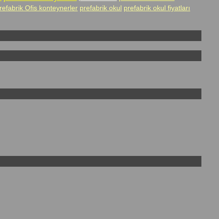
refabrik Ofis konteynerler
prefabrik okul
prefabrik okul fiyatları