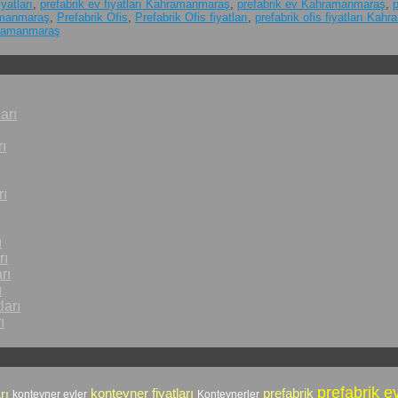
iyatları
,
prefabrik ev fiyatları Kahramanmaraş
,
prefabrik ev Kahramanmaraş
,
amanmaraş
,
Prefabrik Ofis
,
Prefabrik Ofis fiyatları
,
prefabrik ofis fiyatları Ka
hramanmaraş
arı
ı
rı
ı
rı
rı
ı
ları
ı
prefabrik e
prefabrik
rı
konteyner fiyatları
konteyner evler
Konteynerler