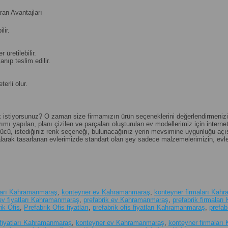
an Avantajları
lir.
üretilebilir.
nıp teslim edilir.
erli olur.
k istiyorsunuz? O zaman size firmamızın ürün seçeneklerini değerlendirmenizi tav
ımı yapılan, planı çizilen ve parçaları oluşturulan ev modellerimiz için internet 
al gücü, istediğiniz renk seçeneği, bulunacağınız yerin mevsimine uygunluğu a
alarak tasarlanan evlerimizde standart olan şey sadece malzemelerimizin, evler
tları Kahramanmaraş
,
konteyner ev Kahramanmaraş
,
konteyner firmaları Kah
 ev fiyatları Kahramanmaraş
,
prefabrik ev Kahramanmaraş
,
prefabrik firmala
ik Ofis
,
Prefabrik Ofis fiyatları
,
prefabrik ofis fiyatları Kahramanmaraş
,
prefa
fiyatları Kahramanmaraş
,
konteyner ev Kahramanmaraş
,
konteyner firmalar