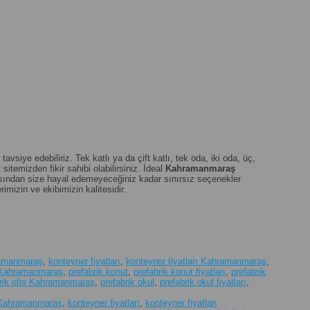
siye edebiliriz. Tek katlı ya da çift katlı, tek oda, iki oda, üç,
sitemizden fikir sahibi olabilirsiniz. İdeal
Kahramanmaraş
çısından size hayal edemeyeceğiniz kadar sınırsız seçenekler
imizin ve ekibimizin kalitesidir.
ramanmaraş
,
konteyner fiyatları
,
konteyner fiyatları Kahramanmaraş
,
rı Kahramanmaraş
,
prefabrik konut
,
prefabrik konut fiyatları
,
prefabrik
brik ofis Kahramanmaraş
,
prefabrik okul
,
prefabrik okul fiyatları
,
ı Kahramanmaraş
,
konteyner fiyatları
,
konteyner fiyatları