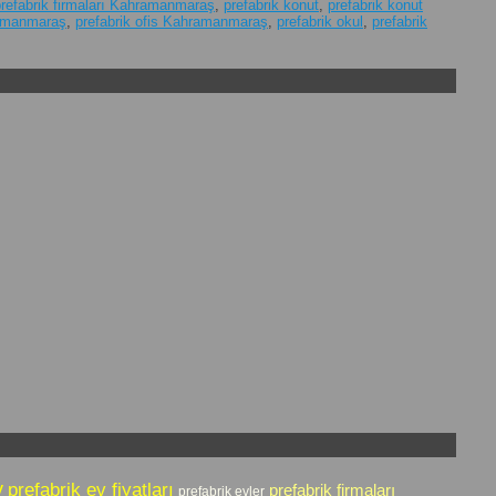
prefabrik firmaları Kahramanmaraş
,
prefabrik konut
,
prefabrik konut
hramanmaraş
,
prefabrik ofis Kahramanmaraş
,
prefabrik okul
,
prefabrik
v
prefabrik ev fiyatları
prefabrik firmaları
prefabrik evler