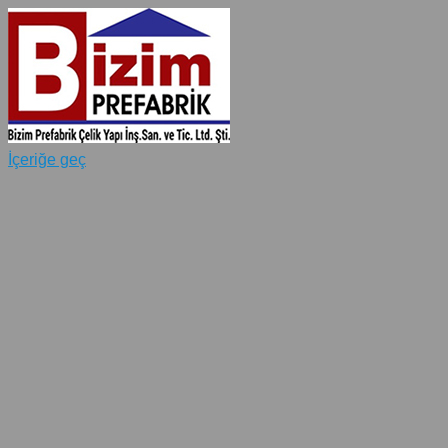
İçeriğe geç