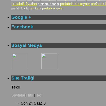
prefabrik fiyatları
prefabrik konteyner
prefabrik
prefabrik hangar
tek katlı prefabrik evler
prefabrik villa
Google +
Facebook
Sosyal Medya
Site Trafiği
Tekil
Sayfalar
|
Hits
|
Tekil
Son 24 Saat:
0