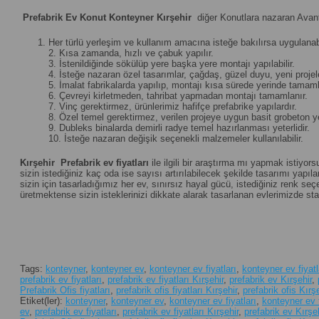
Prefabrik Ev Konut Konteyner Kırşehir
diğer Konutlara nazaran Avant
Her türlü yerleşim ve kullanım amacına isteğe bakılırsa uygulanabi
2. Kısa zamanda, hızlı ve çabuk yapılır.
3. İstenildiğinde sökülüp yere başka yere montajı yapılabilir.
4. İsteğe nazaran özel tasarımlar, çağdaş, güzel duyu, yeni projeler 
5. İmalat fabrikalarda yapılıp, montajı kısa sürede yerinde tamamla
6. Çevreyi kirletmeden, tahribat yapmadan montajı tamamlanır.
7. Vinç gerektirmez, ürünlerimiz hafifçe prefabrike yapılardır.
8. Özel temel gerektirmez, verilen projeye uygun basit grobeton yet
9. Dubleks binalarda demirli radye temel hazırlanması yeterlidir.
10. İsteğe nazaran değişik seçenekli malzemeler kullanılabilir.
Kırşehir
Prefabrik ev fiyatları
ile ilgili bir araştırma mı yapmak istiyor
sizin istediğiniz kaç oda ise sayısı artırılabilecek şekilde tasarımı yapılan
sizin için tasarladığımız her ev, sınırsız hayal gücü, istediğiniz renk 
üretmektense sizin isteklerinizi dikkate alarak tasarlanan evlerimizde st
Tags:
konteyner
,
konteyner ev
,
konteyner ev fiyatları
,
konteyner ev fiyatl
prefabrik ev fiyatları
,
prefabrik ev fiyatları Kırşehir
,
prefabrik ev Kırşehir
,
Prefabrik Ofis fiyatları
,
prefabrik ofis fiyatları Kırşehir
,
prefabrik ofis Kırşe
Etiket(ler):
konteyner
,
konteyner ev
,
konteyner ev fiyatları
,
konteyner ev f
ev
,
prefabrik ev fiyatları
,
prefabrik ev fiyatları Kırşehir
,
prefabrik ev Kırşeh