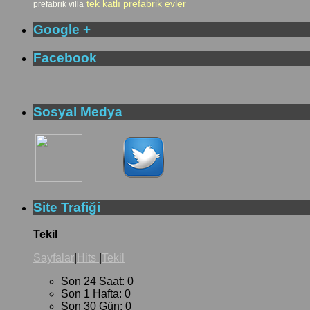
tek katlı prefabrik evler
prefabrik villa
Google +
Facebook
Sosyal Medya
Site Trafiği
Tekil
Sayfalar
|
Hits
|
Tekil
Son 24 Saat:
0
Son 1 Hafta:
0
Son 30 Gün:
0