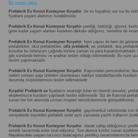
Bir yorum yapın
Prefabrik Ev Konut Konteyner Kırşehir
bir ev hayaliniz var ise bu nok
fiyatlara yaşam alanınızı kurabilirsiniz.
Prefabrik Ev Konut Konteyner Kırşehir
yeniliği, farklılığı, güveni, konf
güne kadar yaşam alanları kurarken dikkate aldığımız, temeline de insanı
Prefabrik Ev Konut Konteyner Kırşehir
hem yapısı ile hem de görünüm
prefabrikleri, okul prefabrikleri,
ofis prefabrik
,
wc prefabrik
, duş
prefabri
konutlar bu milenyum çağında bizlere zaman ve para kazandırmaktadır.
gibi sürelerde bitmesi ve anahtar teslim olduğu bilinmektedir. Bu süre uza
teslim yapılmaktadır.
Prefabrik Ev Konut Konteyner Kırşehir
Kapısından pencerelerine, duvar
üretim sonrası yapı üniteleri uluslararası nakliye standartlarında kuru
durumda müşterilerimize teslim edilmektedir.
Kırşehir
Prefabrik ev
fiyatlarını avantajlı kılan en önemli unsurlar; pre
ekiplerimizce kurulum yapılarak teslim edilmesidir. Siz de Karmod prefabr
sunan her biri alanında uzman müşteri temsilcilerimizle görüşebilirsiniz.
Prefabrik Ev Konut Konteyner Kırşehir
gayrimenkul sektöründe son döne
seviyelerde seyreden prefabrik evler aynı zamanda yazlık kullanım özelliğ
Prefabrik Ev Konut Konteyner Kırşehir
olarak sahip olduğumuz yenilikç
estetik tasarımda evler imal ediyoruz. Son derece konfor sunan özellikte u
Hayalinizdeki yaşam tarzınızı bulacağınız yenilikçi tasarımlarımızla hem