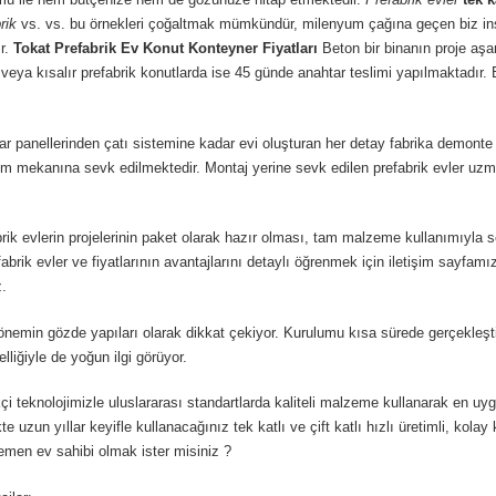
rik
vs. vs. bu örnekleri çoğaltmak mümkündür, milenyum çağına geçen biz insa
r.
Tokat
Prefabrik Ev Konut Konteyner Fiyatları
Beton bir binanın proje 
veya kısalır prefabrik konutlarda ise 45 günde anahtar teslimi yapılmaktadır. Bu
 panellerinden çatı sistemine kadar evi oluşturan her detay fabrika demonte ö
rulum mekanına sevk edilmektedir. Montaj yerine sevk edilen prefabrik evler 
fabrik evlerin projelerinin paket olarak hazır olması, tam malzeme kullanımıyl
brik evler ve fiyatlarının avantajlarını detaylı öğrenmek için iletişim sayfamı
z.
min gözde yapıları olarak dikkat çekiyor. Kurulumu kısa sürede gerçekleştiril
liğiyle de yoğun ilgi görüyor.
i teknolojimizle uluslararası standartlarda kaliteli malzeme kullanarak en u
e uzun yıllar keyifle kullanacağınız tek katlı ve çift katlı hızlı üretimli, kol
hemen ev sahibi olmak ister misiniz ?