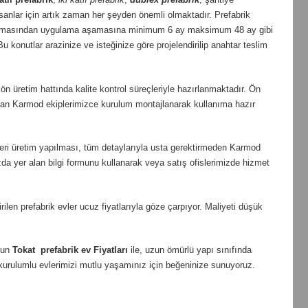
nlar için artık zaman her şeyden önemli olmaktadır. Prefabrik
aşamasından uygulama aşamasına minimum 6 ay maksimum 48 ay gibi
 konutlar arazinize ve isteğinize göre projelendirilip anahtar teslim
n üretim hattında kalite kontrol süreçleriyle hazırlanmaktadır. Ön
uzman Karmod ekiplerimizce kurulum montajlanarak kullanıma hazır
a seri üretim yapılması, tüm detaylarıyla usta gerektirmeden Karmod
zda yer alan bilgi formunu kullanarak veya satış ofislerimizde hizmet
en prefabrik evler ucuz fiyatlarıyla göze çarpıyor. Maliyeti düşük
ygun
Tokat
prefabrik ev Fiyatları
ile, uzun ömürlü yapı sınıfında
ay kurulumlu evlerimizi mutlu yaşamınız için beğeninize sunuyoruz.