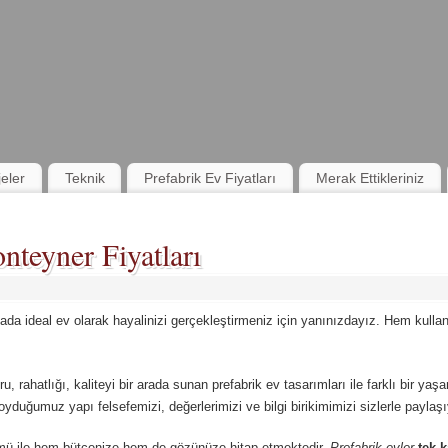
jeler
Teknik
Prefabrik Ev Fiyatları
Merak Ettikleriniz
nteyner Fiyatları
tada ideal ev olarak hayalinizi gerçekleştirmeniz için yanınızdayız. Hem kul
oru, rahatlığı, kaliteyi bir arada sunan prefabrik ev tasarımları ile farklı bir yaş
yduğumuz yapı felsefemizi, değerlerimizi ve bilgi birikimimizi sizlerle paylaş
ü ile hem bütçenize hem de gözünüze hitap etmektedir.
Prefabrik evler
tek k