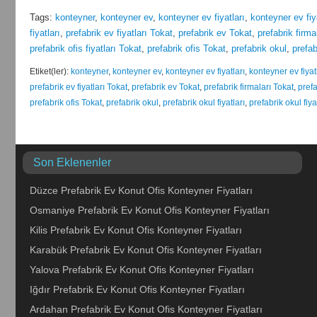
Tags:
konteyner
,
konteyner ev
,
konteyner ev fiyatları
,
konteyner ev fiy
fiyatları
,
prefabrik ev fiyatları Tokat
,
prefabrik ev Tokat
,
prefabrik firma
prefabrik ofis fiyatları Tokat
,
prefabrik ofis Tokat
,
prefabrik okul
,
prefab
Etiket(ler):
konteyner
,
konteyner ev
,
konteyner ev fiyatları
,
konteyner ev fiyat
prefabrik ev fiyatları Tokat
,
prefabrik ev Tokat
,
prefabrik firmaları Tokat
,
prefa
prefabrik ofis Tokat
,
prefabrik okul
,
prefabrik okul fiyatları
,
prefabrik okul fiya
Son Eklenenler
Düzce Prefabrik Ev Konut Ofis Konteyner Fiyatları
Osmaniye Prefabrik Ev Konut Ofis Konteyner Fiyatları
Kilis Prefabrik Ev Konut Ofis Konteyner Fiyatları
Karabük Prefabrik Ev Konut Ofis Konteyner Fiyatları
Yalova Prefabrik Ev Konut Ofis Konteyner Fiyatları
Iğdır Prefabrik Ev Konut Ofis Konteyner Fiyatları
Ardahan Prefabrik Ev Konut Ofis Konteyner Fiyatları