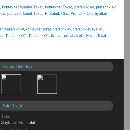
,
konteyner fiyatları Tokat
,
konteyner Tokat
,
prefabrik ev
,
prefabrik ev
okat
,
prefabrik konut Tokat
,
Prefabrik Ofis
,
Prefabrik Ofis fiyatları
,
r fiyatları Tokat
,
konteyner Tokat
,
prefabrik ev
,
prefabrik ev fiyatları
,
kat
,
Prefabrik Ofis
,
Prefabrik Ofis fiyatları
,
prefabrik ofis fiyatları Tokat
,
Sosyal Medya
Site Trafiği
Tekil
Sayfalar
|
Hits
|
Tekil