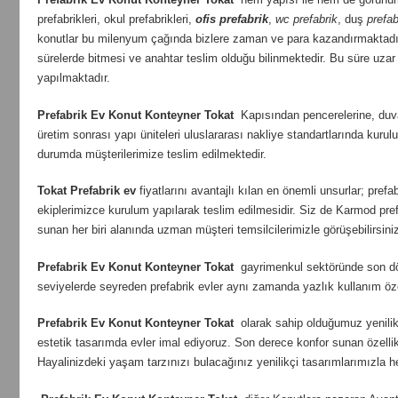
prefabrikleri, okul prefabrikleri,
ofis prefabrik
,
wc prefabrik
, duş
prefab
konutlar bu milenyum çağında bizlere zaman ve para kazandırmaktadı
sürelerde bitmesi ve anahtar teslim olduğu bilinmektedir. Bu süre uzar 
yapılmaktadır.
Prefabrik Ev Konut Konteyner Tokat
Kapısından pencerelerine, duvar
üretim sonrası yapı üniteleri uluslararası nakliye standartlarında ku
durumda müşterilerimize teslim edilmektedir.
Tokat
Prefabrik ev
fiyatlarını avantajlı kılan en önemli unsurlar; pre
ekiplerimizce kurulum yapılarak teslim edilmesidir. Siz de Karmod prefa
sunan her biri alanında uzman müşteri temsilcilerimizle görüşebilirsini
Prefabrik Ev Konut Konteyner Tokat
gayrimenkul sektöründe son döne
seviyelerde seyreden prefabrik evler aynı zamanda yazlık kullanım özel
Prefabrik Ev Konut Konteyner Tokat
olarak sahip olduğumuz yenilikç
estetik tasarımda evler imal ediyoruz. Son derece konfor sunan özellikt
Hayalinizdeki yaşam tarzınızı bulacağınız yenilikçi tasarımlarımızla 