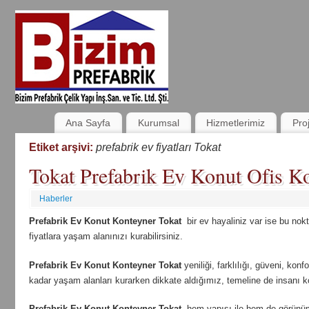
Ana Sayfa
Kurumsal
Hizmetlerimiz
Pro
Etiket arşivi:
prefabrik ev fiyatları Tokat
Tokat Prefabrik Ev Konut Ofis Ko
Haberler
Prefabrik Ev Konut Konteyner Tokat
bir ev hayaliniz var ise bu nok
fiyatlara yaşam alanınızı kurabilirsiniz.
Prefabrik Ev Konut Konteyner Tokat
yeniliği, farklılığı, güveni, konf
kadar yaşam alanları kurarken dikkate aldığımız, temeline de insanı ko
Prefabrik Ev Konut Konteyner Tokat
hem yapısı ile hem de görünüm