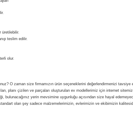
jları
ir.
retilebilir.
ıp teslim edilir.
rli olur.
sunuz? O zaman size firmamızın ürün seçeneklerini değerlendirmenizi tavsiye edeb
lan, planı çizilen ve parçaları oluşturulan ev modellerimiz için internet sitemizd
eneği, bulunacağınız yerin mevsimine uygunluğu açısından size hayal edemeyece
standart olan şey sadece malzemelerimizin, evlerimizin ve ekibimizin kalitesidi