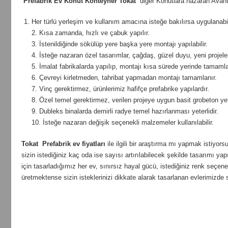
Prefabrik Ev Konut Konteyner Tokat
diğer Konutlara nazaran Avanta
Her türlü yerleşim ve kullanım amacına isteğe bakılırsa uygulanabil
2. Kısa zamanda, hızlı ve çabuk yapılır.
3. İstenildiğinde sökülüp yere başka yere montajı yapılabilir.
4. İsteğe nazaran özel tasarımlar, çağdaş, güzel duyu, yeni projeler ü
5. İmalat fabrikalarda yapılıp, montajı kısa sürede yerinde tamamlan
6. Çevreyi kirletmeden, tahribat yapmadan montajı tamamlanır.
7. Vinç gerektirmez, ürünlerimiz hafifçe prefabrike yapılardır.
8. Özel temel gerektirmez, verilen projeye uygun basit grobeton yete
9. Dubleks binalarda demirli radye temel hazırlanması yeterlidir.
10. İsteğe nazaran değişik seçenekli malzemeler kullanılabilir.
Tokat
Prefabrik ev fiyatları
ile ilgili bir araştırma mı yapmak istiyor
sizin istediğiniz kaç oda ise sayısı artırılabilecek şekilde tasarımı yapı
için tasarladığımız her ev, sınırsız hayal gücü, istediğiniz renk seç
üretmektense sizin isteklerinizi dikkate alarak tasarlanan evlerimizde 