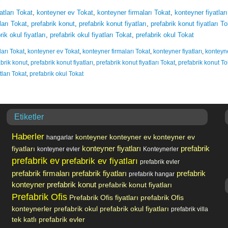
atları Tokat
,
konteyner ev Tokat
,
konteyner firmaları Tokat
,
konteyner fiyatları
ları Tokat
,
prefabrik konut
,
prefabrik konut fiyatları
,
prefabrik konut fiyatları T
rik okul fiyatları
,
prefabrik okul fiyatları Tokat
,
prefabrik okul Tokat
ları Tokat
,
konteyner ev Tokat
,
konteyner firmaları Tokat
,
konteyner fiyatları
,
konteyne
brik konut
,
prefabrik konut fiyatları
,
prefabrik konut fiyatları Tokat
,
prefabrik konut To
tları Tokat
,
prefabrik okul Tokat
Etiketler
Haberler
konteyner
konteyner ev
konteyner ev
hangarlar
prefabrik
fiyatları
konteyner fiyatları
konteyner evler
Konteynerler
prefabrik ev
prefabrik ev fiyatları
prefabrik evler
prefabrik firmaları
prefabrik fiyatları
prefabrik
prefabrik hangar
konteyner
prefabrik konut
prefabrik konut fiyatları
Prefabrik Ofis
Prefabrik Ofis fiyatları
prefabrik Ofis
konteynerler
prefabrik okul
prefabrik okul fiyatları
prefabrik villa
tek katlı prefabrik evler