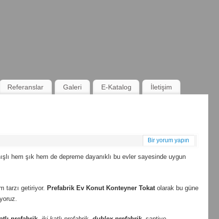
Referanslar
Galeri
E-Katalog
İletişim
Bir yorum yapın
lanışlı hem şık hem de depreme dayanıklı bu evler sayesinde uygun
am tarzı getiriyor.
Prefabrik Ev Konut Konteyner Tokat
olarak bu güne
ıyoruz.
atlı prefabrik
,
iki katlı prefabrik
,
dublex
prefabrik
, şantiye