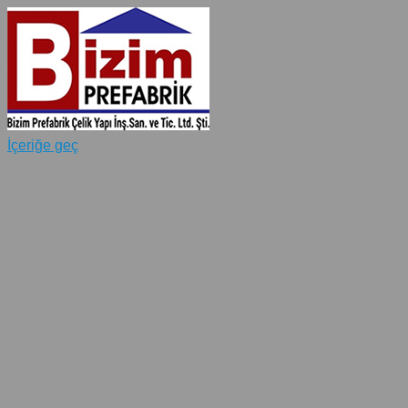
İçeriğe geç