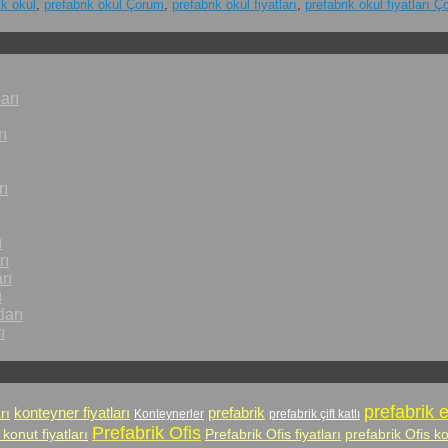
ik okul
,
prefabrik okul Çorum
,
prefabrik okul fiyatları
,
prefabrik okul fiyatları 
arı
ı
rı
ı
rı
rı
ı
ları
ı
prefabrik 
prefabrik
rı
konteyner fiyatları
Konteynerler
prefabrik çift katlı
Prefabrik Ofis
 konut fiyatları
Prefabrik Ofis fiyatları
prefabrik Ofis k