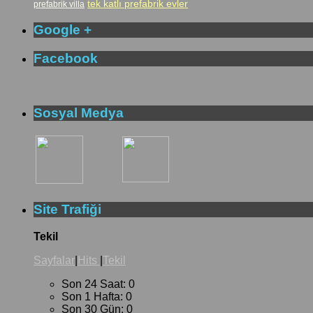
tek katlı prefabrik evler
prefabrik villa
Google +
Facebook
Sosyal Medya
Site Trafiği
Tekil
Sayfalar
|
Hits
|
Tekil
Son 24 Saat:
0
Son 1 Hafta:
0
Son 30 Gün:
0