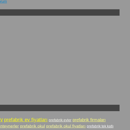
Çorum
ev
prefabrik ev fiyatları
prefabrik firmaları
prefabrik evler
onteynerler
prefabrik okul
prefabrik okul fiyatları
prefabrik tek katlı