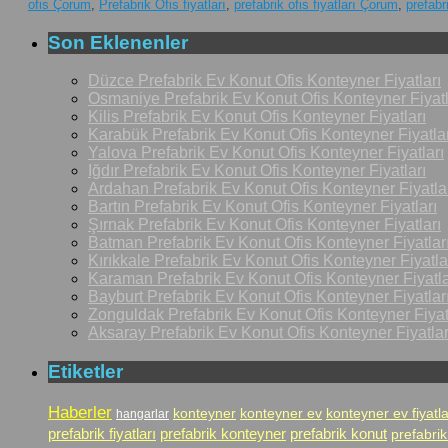
ofis Çorum
,
Prefabrik Ofis fiyatları
,
prefabrik ofis fiyatları Çorum
,
prefabr
Son Eklenenler
Düzce Prefabrik Ev Konut Ofis Konteyner Fiyatları
Osmaniye Prefabrik Ev Konut Ofis Konteyner Fiyatl
Kilis Prefabrik Ev Konut Ofis Konteyner Fiyatları
Karabük Prefabrik Ev Konut Ofis Konteyner Fiyatlar
Yalova Prefabrik Ev Konut Ofis Konteyner Fiyatları
Iğdır Prefabrik Ev Konut Ofis Konteyner Fiyatları
Ardahan Prefabrik Ev Konut Ofis Konteyner Fiyatla
Bartın Prefabrik Ev Konut Ofis Konteyner Fiyatları
Şırnak Prefabrik Ev Konut Ofis Konteyner Fiyatları
Batman Prefabrik Ev Konut Ofis Konteyner Fiyatlar
Kırıkkale Prefabrik Ev Konut Ofis Konteyner Fiyatla
Karaman Prefabrik Ev Konut Ofis Konteyner Fiyatla
Bayburt Prefabrik Ev Konut Ofis Konteyner Fiyatlar
Zonguldak Prefabrik Ev Konut Ofis Konteyner Fiyat
Aksaray Prefabrik Ev Konut Ofis Konteyner Fiyatlar
Etiketler
Haberler
konteyner
konteyner ev
konteyner ev fiyatla
hangarlar
prefabrik fiyatları
prefabrik konteyner
prefabrik konut
prefabrik