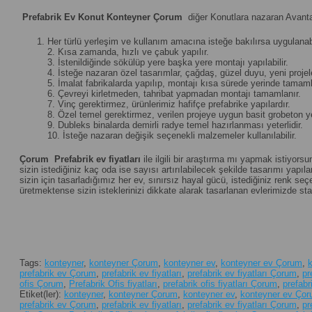
Prefabrik Ev Konut Konteyner Çorum
diğer Konutlara nazaran Avantaj
Her türlü yerleşim ve kullanım amacına isteğe bakılırsa uygulanabi
2. Kısa zamanda, hızlı ve çabuk yapılır.
3. İstenildiğinde sökülüp yere başka yere montajı yapılabilir.
4. İsteğe nazaran özel tasarımlar, çağdaş, güzel duyu, yeni projeler 
5. İmalat fabrikalarda yapılıp, montajı kısa sürede yerinde tamamla
6. Çevreyi kirletmeden, tahribat yapmadan montajı tamamlanır.
7. Vinç gerektirmez, ürünlerimiz hafifçe prefabrike yapılardır.
8. Özel temel gerektirmez, verilen projeye uygun basit grobeton yet
9. Dubleks binalarda demirli radye temel hazırlanması yeterlidir.
10. İsteğe nazaran değişik seçenekli malzemeler kullanılabilir.
Çorum
Prefabrik ev fiyatları
ile ilgili bir araştırma mı yapmak istiyors
sizin istediğiniz kaç oda ise sayısı artırılabilecek şekilde tasarımı yapılan
sizin için tasarladığımız her ev, sınırsız hayal gücü, istediğiniz renk 
üretmektense sizin isteklerinizi dikkate alarak tasarlanan evlerimizde st
Tags:
konteyner
,
konteyner Çorum
,
konteyner ev
,
konteyner ev Çorum
,
k
prefabrik ev Çorum
,
prefabrik ev fiyatları
,
prefabrik ev fiyatları Çorum
,
pr
ofis Çorum
,
Prefabrik Ofis fiyatları
,
prefabrik ofis fiyatları Çorum
,
prefabr
Etiket(ler):
konteyner
,
konteyner Çorum
,
konteyner ev
,
konteyner ev Ço
prefabrik ev Çorum
,
prefabrik ev fiyatları
,
prefabrik ev fiyatları Çorum
,
pr