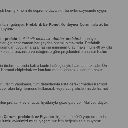
anışlı hem şık hem de depreme dayanıklı bu evler sayesinde uygun
m tarzı getiriyor.
Prefabrik Ev Konut Konteyner Çorum
olarak bu
laşıyoruz.
tlı prefabrik
,
iki katlı prefabrik
,
dublex
prefabrik
, şantiye
ar için artık zaman her şeyden önemli olmaktadır. Prefabrik
şamasından uygulama aşamasına minimum 6 ay maksimum 48 ay gibi
onutlar arazinize ve isteğinize göre projelendirilip anahtar teslim
 üretim hattında kalite kontrol süreçleriyle hazırlanmaktadır. Ön
an Karmod ekiplerimizce kurulum montajlanarak kullanıma hazır
 seri üretim yapılması, tüm detaylarıyla usta gerektirmeden Karmod
a yer alan bilgi formunu kullanarak veya satış ofislerimizde hizmet
n prefabrik evler ucuz fiyatlarıyla göze çarpıyor. Maliyeti düşük
gun
Çorum
prefabrik ev Fiyatları
ile, uzun ömürlü yapı sınıfında
 kurulumlu evlerimizi mutlu yaşamınız için beğeninize sunuyoruz.