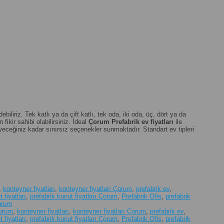
liriz. Tek katlı ya da çift katlı, tek oda, iki oda, üç, dört ya da
fikir sahibi olabilirsiniz. İdeal
Çorum
Prefabrik ev fiyatları
ile
eceğiniz kadar sınırsız seçenekler sunmaktadır. Standart ev tipleri
,
konteyner fiyatları
,
konteyner fiyatları Çorum
,
prefabrik ev
,
 fiyatları
,
prefabrik konut fiyatları Çorum
,
Prefabrik Ofis
,
prefabrik
Çorum
Çorum
,
konteyner fiyatları
,
konteyner fiyatları Çorum
,
prefabrik ev
,
 fiyatları
,
prefabrik konut fiyatları Çorum
,
Prefabrik Ofis
,
prefabrik