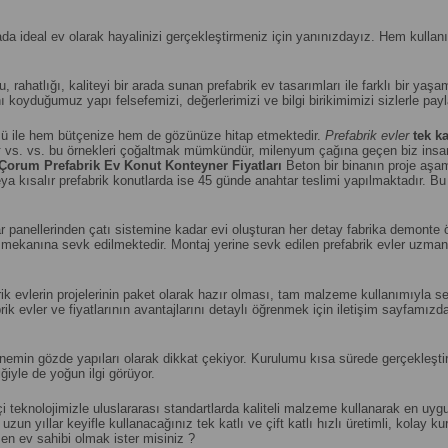
ada ideal ev olarak hayalinizi gerçekleştirmeniz için yanınızdayız. Hem kull
ru, rahatlığı, kaliteyi bir arada sunan prefabrik ev tasarımları ile farklı bir yaşa
 koyduğumuz yapı felsefemizi, değerlerimizi ve bilgi birikimimizi sizlerle pay
 ile hem bütçenize hem de gözünüze hitap etmektedir.
Prefabrik evler
tek ka
k
vs. vs. bu örnekleri çoğaltmak mümkündür, milenyum çağına geçen biz insanl
Çorum
Prefabrik Ev Konut Konteyner Fiyatları
Beton bir binanın proje a
a kısalır prefabrik konutlarda ise 45 günde anahtar teslimi yapılmaktadır. Bu k
panellerinden çatı sistemine kadar evi oluşturan her detay fabrika demonte ön
lum mekanına sevk edilmektedir. Montaj yerine sevk edilen prefabrik evler uzm
abrik evlerin projelerinin paket olarak hazır olması, tam malzeme kullanımıyla
ik evler ve fiyatlarının avantajlarını detaylı öğrenmek için iletişim sayfamızd
in gözde yapıları olarak dikkat çekiyor. Kurulumu kısa sürede gerçekleştirile
iyle de yoğun ilgi görüyor.
 teknolojimizle uluslararası standartlarda kaliteli malzeme kullanarak en uy
zun yıllar keyifle kullanacağınız tek katlı ve çift katlı hızlı üretimli, kolay
en ev sahibi olmak ister misiniz ?