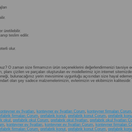
ları
lir.
üretilebilir.
nıp teslim edilir.
erli olur.
unuz? O zaman size firmamızın ürün seçeneklerini değerlendirmenizi tavsiye edebi
, planı çizilen ve parçaları oluşturulan ev modellerimiz için internet sitemizden 
seçeneği, bulunacağınız yerin mevsimine uygunluğu açısından size hayal edemey
andart olan şey sadece malzemelerimizin, evlerimizin ve ekibimizin kalitesidir.
onteyner ev fiyatları
,
konteyner ev fiyatları Çorum
,
konteyner firmaları Çorum
efabrik firmaları Çorum
,
prefabrik konut
,
prefabrik konut Çorum
,
prefabrik konut
ik okul
,
prefabrik okul Çorum
,
prefabrik okul fiyatları
,
prefabrik okul fiyatları 
rum
,
konteyner ev fiyatları
,
konteyner ev fiyatları Çorum
,
konteyner firmaları 
efabrik firmaları Çorum
,
prefabrik konut
,
prefabrik konut Çorum
,
prefabrik konut