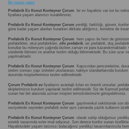
Bir yorum yapın
Prefabrik Ev Konut Konteyner Çorum
bir ev hayaliniz var ise bu nokt
fiyatlara yaşam alanınızı kurabilirsiniz.
Prefabrik Ev Konut Konteyner Çorum
yeniliği, farklılığı, güveni, konfo
güne kadar yaşam alanları kurarken dikkate aldığımız, temeline de insanı
Prefabrik Ev Konut Konteyner Çorum
hem yapısı ile hem de görünümü
prefabrikleri, okul prefabrikleri,
ofis prefabrik
,
wc prefabrik
, duş
prefabri
konutlar bu milenyum çağında bizlere zaman ve para kazandırmaktadır.
sürelerde bitmesi ve anahtar teslim olduğu bilinmektedir. Bu süre uzar vey
yapılmaktadır.
Prefabrik Ev Konut Konteyner Çorum
Kapısından pencerelerine, duvar 
üretim sonrası yapı üniteleri uluslararası nakliye standartlarında kuru
durumda müşterilerimize teslim edilmektedir.
Çorum
Prefabrik ev
fiyatlarını avantajlı kılan en önemli unsurlar; pref
ekiplerimizce kurulum yapılarak teslim edilmesidir. Siz de Karmod prefabr
sunan her biri alanında uzman müşteri temsilcilerimizle görüşebilirsiniz.
Prefabrik Ev Konut Konteyner Çorum
gayrimenkul sektöründe son dönem
seviyelerde seyreden prefabrik evler aynı zamanda yazlık kullanım özelliğ
Prefabrik Ev Konut Konteyner Çorum
olarak sahip olduğumuz yenilikçi
estetik tasarımda evler imal ediyoruz. Son derece konfor sunan özellikte u
Hayalinizdeki yaşam tarzınızı bulacağınız yenilikçi tasarımlarımızla hem