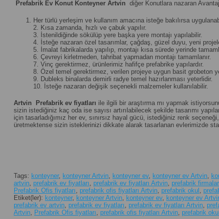
Prefabrik Ev Konut Konteyner Artvin
diğer Konutlara nazaran Avantaj
Her türlü yerleşim ve kullanım amacına isteğe bakılırsa uygulanabi
2. Kısa zamanda, hızlı ve çabuk yapılır.
3. İstenildiğinde sökülüp yere başka yere montajı yapılabilir.
4. İsteğe nazaran özel tasarımlar, çağdaş, güzel duyu, yeni projeler 
5. İmalat fabrikalarda yapılıp, montajı kısa sürede yerinde tamamla
6. Çevreyi kirletmeden, tahribat yapmadan montajı tamamlanır.
7. Vinç gerektirmez, ürünlerimiz hafifçe prefabrike yapılardır.
8. Özel temel gerektirmez, verilen projeye uygun basit grobeton yet
9. Dubleks binalarda demirli radye temel hazırlanması yeterlidir.
10. İsteğe nazaran değişik seçenekli malzemeler kullanılabilir.
Artvin
Prefabrik ev fiyatları
ile ilgili bir araştırma mı yapmak istiyorsu
sizin istediğiniz kaç oda ise sayısı artırılabilecek şekilde tasarımı yapılan
için tasarladığımız her ev, sınırsız hayal gücü, istediğiniz renk seçene
üretmektense sizin isteklerinizi dikkate alarak tasarlanan evlerimizde st
Tags:
konteyner
,
konteyner Artvin
,
konteyner ev
,
konteyner ev Artvin
,
ko
artvin
,
prefabrik ev fiyatları
,
prefabrik ev fiyatları Artvin
,
prefabrik firmalar
Prefabrik Ofis fiyatları
,
prefabrik ofis fiyatları Artvin
,
prefabrik okul
,
prefa
Etiket(ler):
konteyner
,
konteyner Artvin
,
konteyner ev
,
konteyner ev Artvi
prefabrik ev artvin
,
prefabrik ev fiyatları
,
prefabrik ev fiyatları Artvin
,
pref
Artvin
,
Prefabrik Ofis fiyatları
,
prefabrik ofis fiyatları Artvin
,
prefabrik oku