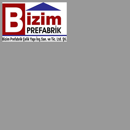
İçeriğe
geç