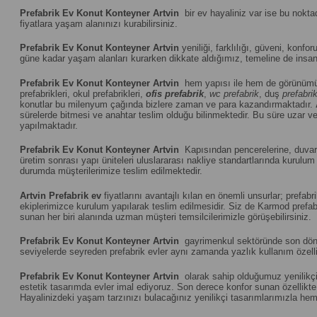
Prefabrik Ev Konut Konteyner Artvin
bir ev hayaliniz var ise bu nokta
fiyatlara yaşam alanınızı kurabilirsiniz.
Prefabrik Ev Konut Konteyner Artvin
yeniliği, farklılığı, güveni, konfor
güne kadar yaşam alanları kurarken dikkate aldığımız, temeline de insanı
Prefabrik Ev Konut Konteyner Artvin
hem yapısı ile hem de görünümü 
prefabrikleri, okul prefabrikleri,
ofis prefabrik
,
wc prefabrik
, duş
prefabri
konutlar bu milenyum çağında bizlere zaman ve para kazandırmaktadır.
sürelerde bitmesi ve anahtar teslim olduğu bilinmektedir. Bu süre uzar vey
yapılmaktadır.
Prefabrik Ev Konut Konteyner Artvin
Kapısından pencerelerine, duvar p
üretim sonrası yapı üniteleri uluslararası nakliye standartlarında kuru
durumda müşterilerimize teslim edilmektedir.
Artvin
Prefabrik ev
fiyatlarını avantajlı kılan en önemli unsurlar; prefa
ekiplerimizce kurulum yapılarak teslim edilmesidir. Siz de Karmod prefabr
sunan her biri alanında uzman müşteri temsilcilerimizle görüşebilirsiniz.
Prefabrik Ev Konut Konteyner Artvin
gayrimenkul sektöründe son dönemi
seviyelerde seyreden prefabrik evler aynı zamanda yazlık kullanım özelliğ
Prefabrik Ev Konut Konteyner Artvin
olarak sahip olduğumuz yenilikçi 
estetik tasarımda evler imal ediyoruz. Son derece konfor sunan özellikte u
Hayalinizdeki yaşam tarzınızı bulacağınız yenilikçi tasarımlarımızla hem