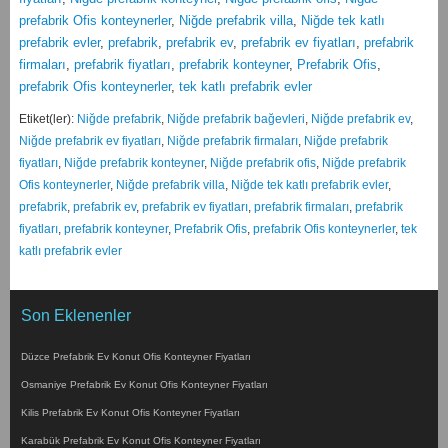
prefabrik Ofis konteynerler
,
Niğde prefabrik villa
,
Niğde tek katlı
prefabrik evler
,
prefabrik
,
prefabrik ev
,
prefabrik ev fiyatları
,
prefabrik
firmaları
,
prefabrik fiyatları
,
prefabrik konteyner
,
Prefabrik Ofis
,
prefabrik Ofis konteynerler
,
tek katlı prefabrik evler
Etiket(ler):
Niğde prefabrik
,
Niğde prefabrik bağevleri
,
Niğde prefabrik ev
,
Niğde prefabrik ev fiyatları
,
Niğde prefabrik firmaları
,
Niğde prefabrik
fiyatları
,
Niğde prefabrik konteyner
,
Niğde prefabrik ofis
,
Niğde prefabrik
Ofis konteynerler
,
Niğde prefabrik villa
,
Niğde tek katlı prefabrik evler
,
prefabrik
,
prefabrik ev
,
prefabrik ev fiyatları
,
prefabrik firmaları
,
prefabrik
fiyatları
,
prefabrik konteyner
,
Prefabrik Ofis
,
prefabrik Ofis konteynerler
,
tek
katlı prefabrik evler
Son Eklenenler
Düzce Prefabrik Ev Konut Ofis Konteyner Fiyatları
Osmaniye Prefabrik Ev Konut Ofis Konteyner Fiyatları
Kilis Prefabrik Ev Konut Ofis Konteyner Fiyatları
Karabük Prefabrik Ev Konut Ofis Konteyner Fiyatları