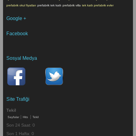
prefabrik okul fiyatları
prefabrik tek katlı
prefabrik villa
tek katlı prefabrik evler
Google +
Facebook
Sosyal Medya
Site Trafiği
Tekil
|
|
Sayfalar
Hits
Tekil
Son 24 Saat:
0
Son 1 Hafta:
0