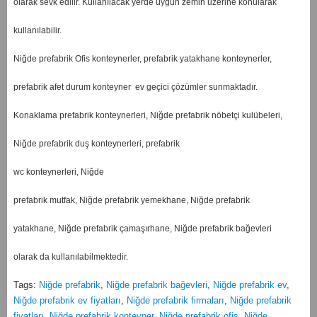
olarak sevk edilir. Kullanılacak yerde uygun zemin üzerine konularak
kullanılabilir.
Niğde prefabrik Ofis konteynerler, prefabrik yatakhane konteynerler,
prefabrik afet durum konteyner ev geçici çözümler sunmaktadır.
Konaklama prefabrik konteynerleri, Niğde prefabrik nöbetçi kulübeleri,
Niğde prefabrik duş konteynerleri, prefabrik
wc konteynerleri, Niğde
prefabrik mutfak, Niğde prefabrik yemekhane, Niğde prefabrik
yatakhane, Niğde prefabrik çamaşırhane, Niğde prefabrik bağevleri
olarak da kullanılabilmektedir.
Tags:
Niğde prefabrik
,
Niğde prefabrik bağevleri
,
Niğde prefabrik ev
,
Niğde prefabrik ev fiyatları
,
Niğde prefabrik firmaları
,
Niğde prefabrik
fiyatları
,
Niğde prefabrik konteyner
,
Niğde prefabrik ofis
,
Niğde