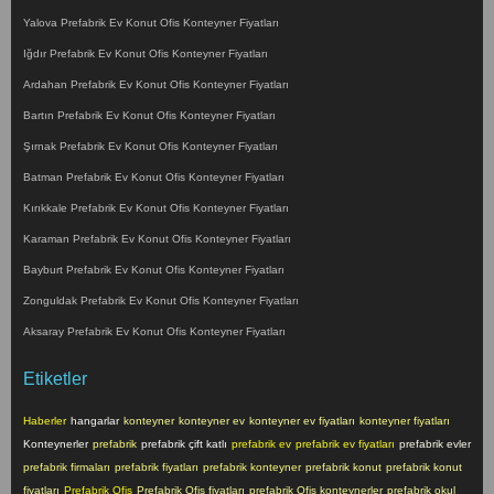
Yalova Prefabrik Ev Konut Ofis Konteyner Fiyatları
Iğdır Prefabrik Ev Konut Ofis Konteyner Fiyatları
Ardahan Prefabrik Ev Konut Ofis Konteyner Fiyatları
Bartın Prefabrik Ev Konut Ofis Konteyner Fiyatları
Şırnak Prefabrik Ev Konut Ofis Konteyner Fiyatları
Batman Prefabrik Ev Konut Ofis Konteyner Fiyatları
Kırıkkale Prefabrik Ev Konut Ofis Konteyner Fiyatları
Karaman Prefabrik Ev Konut Ofis Konteyner Fiyatları
Bayburt Prefabrik Ev Konut Ofis Konteyner Fiyatları
Zonguldak Prefabrik Ev Konut Ofis Konteyner Fiyatları
Aksaray Prefabrik Ev Konut Ofis Konteyner Fiyatları
Etiketler
Haberler
hangarlar
konteyner
konteyner ev
konteyner ev fiyatları
konteyner fiyatları
Konteynerler
prefabrik
prefabrik çift katlı
prefabrik ev
prefabrik ev fiyatları
prefabrik evler
prefabrik firmaları
prefabrik fiyatları
prefabrik konteyner
prefabrik konut
prefabrik konut
fiyatları
Prefabrik Ofis
Prefabrik Ofis fiyatları
prefabrik Ofis konteynerler
prefabrik okul