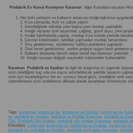
Prefabrik Ev Konut Konteyner Karaman
diğer Konutlara nazaran AKa
Her türlü yerleşim ve kullanım amacına isteğe bakılırsa uygulanabi
2. Kısa zamanda, hızlı ve çabuk yapılır.
3. İstenildiğinde sökülüp yere başka yere montajı yapılabilir.
4. İsteğe nazaran özel tasarımlar, çağdaş, güzel duyu, yeni projeler 
5. İmalat fabrikalarda yapılıp, montajı kısa sürede yerinde tamamla
6. Çevreyi kirletmeden, tahribat yapmadan montajı tamamlanır.
7. Vinç gerektirmez, ürünlerimiz hafifçe prefabrike yapılardır.
8. Özel temel gerektirmez, verilen projeye uygun basit grobeton yet
9. Dubleks binalarda demirli radye temel hazırlanması yeterlidir.
10. İsteğe nazaran değişik seçenekli malzemeler kullanılabilir.
Karaman
Prefabrik ev fiyatları
ile ilgili bir araştırma mı yapmak istiyo
sizin istediğiniz kaç oda ise sayısı artırılabilecek şekilde tasarımı yapılan
sizin için tasarladığımız her ev, sınırsız hayal gücü, istediğiniz renk 
üretmektense sizin isteklerinizi dikkate alarak tasarlanan evlerimizde st
Tags:
konteyner
,
konteyner ev
,
konteyner ev fiyatları
,
konteyner ev fiyat
ev
,
prefabrik ev fiyatları
,
prefabrik ev fiyatları Karaman
,
prefabrik ev Ka
Ofis
,
Prefabrik Ofis fiyatları
,
prefabrik ofis fiyatları Karaman
,
prefabrik o
Etiket(ler):
konteyner
,
konteyner ev
,
konteyner ev fiyatları
,
konteyner ev 
prefabrik ev
,
prefabrik ev fiyatları
,
prefabrik ev fiyatları Karaman
,
prefab