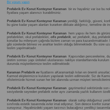
Bir yorum yapın
Prefabrik Ev Konut Konteyner Karaman
bir ev hayaliniz var ise bu no
fiyatlara yaşam alanınızı kurabilirsiniz.
Prefabrik Ev Konut Konteyner Karaman
yeniliği, farklılığı, güveni, kon
bu güne kadar yaşam alanları kurarken dikkate aldığımız, temeline de ins
Prefabrik Ev Konut Konteyner Karaman
hem yapısı ile hem de görünü
prefabrikleri, okul prefabrikleri,
ofis prefabrik
,
wc prefabrik
, duş
prefabri
konutlar bu milenyum çağında bizlere zaman ve para kazandırmaktadır.
gibi sürelerde bitmesi ve anahtar teslim olduğu bilinmektedir. Bu süre uza
teslim yapılmaktadır.
Prefabrik Ev Konut Konteyner Karaman
Kapısından pencerelerine, duva
üretim sonrası yapı üniteleri uluslararası nakliye standartlarında kuru
durumda müşterilerimize teslim edilmektedir.
Karaman
Prefabrik ev
fiyatlarını aKaramantajlı kılan en önemli unsurlar
Karmod ekiplerimizce kurulum yapılarak teslim edilmesidir. Siz de Karmod
ofislerimizde hizmet sunan her biri alanında uzman müşteri temsilcilerimiz
Prefabrik Ev Konut Konteyner Karaman
gayrimenkul sektöründe son dön
seviyelerde seyreden prefabrik evler aynı zamanda yazlık kullanım özelliğ
Prefabrik Ev Konut Konteyner Karaman
olarak sahip olduğumuz yenilik
sınıfında estetik tasarımda evler imal ediyoruz. Son derece konfor sunan ö
sunuyoruz. Hayalinizdeki yaşam tarzınızı bulacağınız yenilikçi tasarıml