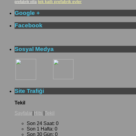
tek katlı prefabrik evler
prefabrik villa
Google +
Facebook
Sosyal Medya
Site Trafiği
Tekil
Sayfalar
|
Hits
|
Tekil
Son 24 Saat:
0
Son 1 Hafta:
0
Son 30 Gün:
0