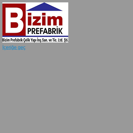
İçeriğe geç