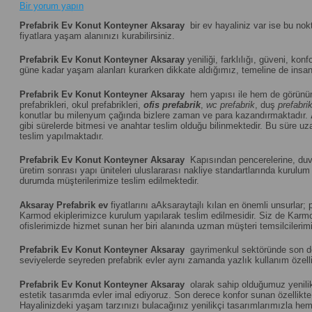
Bir yorum yapın
Prefabrik Ev Konut Konteyner Aksaray
bir ev hayaliniz var ise bu nok
fiyatlara yaşam alanınızı kurabilirsiniz.
Prefabrik Ev Konut Konteyner Aksaray
yeniliği, farklılığı, güveni, konf
güne kadar yaşam alanları kurarken dikkate aldığımız, temeline de insanı
Prefabrik Ev Konut Konteyner Aksaray
hem yapısı ile hem de görünüm
prefabrikleri, okul prefabrikleri,
ofis prefabrik
,
wc prefabrik
, duş
prefabri
konutlar bu milenyum çağında bizlere zaman ve para kazandırmaktadır.
gibi sürelerde bitmesi ve anahtar teslim olduğu bilinmektedir. Bu süre uza
teslim yapılmaktadır.
Prefabrik Ev Konut Konteyner Aksaray
Kapısından pencerelerine, duvar
üretim sonrası yapı üniteleri uluslararası nakliye standartlarında kuru
durumda müşterilerimize teslim edilmektedir.
Aksaray
Prefabrik ev
fiyatlarını aAksaraytajlı kılan en önemli unsurlar;
Karmod ekiplerimizce kurulum yapılarak teslim edilmesidir. Siz de Karmod 
ofislerimizde hizmet sunan her biri alanında uzman müşteri temsilcilerimiz
Prefabrik Ev Konut Konteyner Aksaray
gayrimenkul sektöründe son döne
seviyelerde seyreden prefabrik evler aynı zamanda yazlık kullanım özelliğ
Prefabrik Ev Konut Konteyner Aksaray
olarak sahip olduğumuz yenilikç
estetik tasarımda evler imal ediyoruz. Son derece konfor sunan özellikte u
Hayalinizdeki yaşam tarzınızı bulacağınız yenilikçi tasarımlarımızla hem