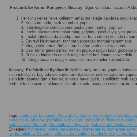
Prefabrik Ev Konut Konteyner Aksaray
diğer Konutlara nazaran AAksa
Her türlü yerleşim ve kullanım amacına isteğe bakılırsa uygulanabi
2. Kısa zamanda, hızlı ve çabuk yapılır.
3. İstenildiğinde sökülüp yere başka yere montajı yapılabilir.
4. İsteğe nazaran özel tasarımlar, çağdaş, güzel duyu, yeni projeler 
5. İmalat fabrikalarda yapılıp, montajı kısa sürede yerinde tamamla
6. Çevreyi kirletmeden, tahribat yapmadan montajı tamamlanır.
7. Vinç gerektirmez, ürünlerimiz hafifçe prefabrike yapılardır.
8. Özel temel gerektirmez, verilen projeye uygun basit grobeton yet
9. Dubleks binalarda demirli radye temel hazırlanması yeterlidir.
10. İsteğe nazaran değişik seçenekli malzemeler kullanılabilir.
Aksaray
Prefabrik ev fiyatları
ile ilgili bir araştırma mı yapmak istiyor
sizin istediğiniz kaç oda ise sayısı artırılabilecek şekilde tasarımı yapılan
sizin için tasarladığımız her ev, sınırsız hayal gücü, istediğiniz renk 
üretmektense sizin isteklerinizi dikkate alarak tasarlanan evlerimizde st
Tags:
konteyner
,
konteyner Aksaray
,
konteyner ev
,
konteyner ev Aksara
prefabrik ev Aksaray
,
prefabrik ev fiyatları
,
prefabrik ev fiyatları Aksaray
prefabrik ofis Aksaray
,
Prefabrik Ofis fiyatları
,
prefabrik ofis fiyatları Aks
Etiket(ler):
konteyner
,
konteyner Aksaray
,
konteyner ev
,
konteyner ev Ak
ev
,
prefabrik ev Aksaray
,
prefabrik ev fiyatları
,
prefabrik ev fiyatları Aksa