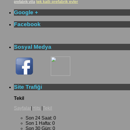
tek katlı prefabrik evler
prefabrik villa
Google +
Facebook
Sosyal Medya
Site Trafiği
Tekil
Sayfalar
|
Hits
|
Tekil
Son 24 Saat:
0
Son 1 Hafta:
0
Son 30 Gün:
0