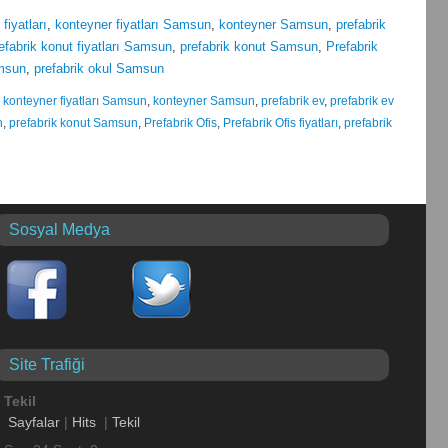
fiyatları
,
konteyner fiyatları Samsun
,
konteyner Samsun
,
prefabrik
efabrik konut fiyatları Samsun
,
prefabrik konut Samsun
,
Prefabrik
amsun
,
prefabrik okul Samsun
,
konteyner fiyatları Samsun
,
konteyner Samsun
,
prefabrik ev
,
prefabrik ev
n
,
prefabrik konut Samsun
,
Prefabrik Ofis
,
Prefabrik Ofis fiyatları
,
prefabrik
Sosyal Medya
Site Trafiği
Tekil
Sayfalar
|
Hits
|
Tekil