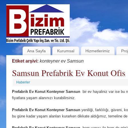
Ana Sayfa
Kurumsal
Hizmetlerimiz
Pro
Etiket arşivi:
konteyner ev Samsun
Samsun Prefabrik Ev Konut Ofis 
Haberler
Prefabrik Ev Konut Konteyner Samsun
bir ev hayaliniz var ise bu 
fiyatlara yaşam alanınızı kurabilirsiniz.
Prefabrik Ev Konut Konteyner Samsun
yeniliği, farklılığı, güveni, k
bu güne kadar yaşam alanları kurarken dikkate aldığımız, temeline de i
Prefabrik Ev Konut Konteyner Samsun
hem yapısı ile hem de görü