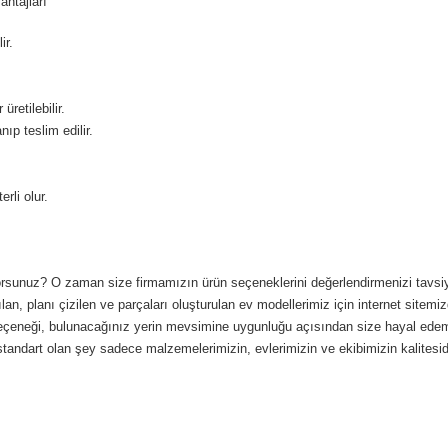
ntajları
ir.
retilebilir.
ıp teslim edilir.
rli olur.
yorsunuz? O zaman size firmamızın ürün seçeneklerini değerlendirmenizi tavsiye e
lan, planı çizilen ve parçaları oluşturulan ev modellerimiz için internet sitemizd
nk seçeneği, bulunacağınız yerin mevsimine uygunluğu açısından size hayal ede
standart olan şey sadece malzemelerimizin, evlerimizin ve ekibimizin kalitesidi