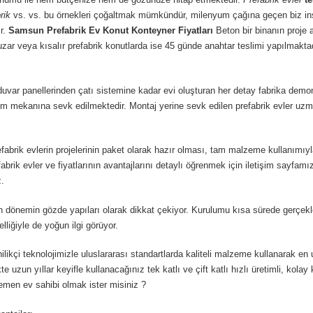
rik
vs. vs. bu örnekleri çoğaltmak mümkündür, milenyum çağına geçen biz insa
r.
Samsun
Prefabrik Ev Konut Konteyner Fiyatları
Beton bir binanın pro
zar veya kısalır prefabrik konutlarda ise 45 günde anahtar teslimi yapılmaktadı
var panellerinden çatı sistemine kadar evi oluşturan her detay fabrika demont
rulum mekanına sevk edilmektedir. Montaj yerine sevk edilen prefabrik evler 
prefabrik evlerin projelerinin paket olarak hazır olması, tam malzeme kullanım
brik evler ve fiyatlarının avantajlarını detaylı öğrenmek için iletişim sayfamı
z.
önemin gözde yapıları olarak dikkat çekiyor. Kurulumu kısa sürede gerçekleşti
liğiyle de yoğun ilgi görüyor.
ikçi teknolojimizle uluslararası standartlarda kaliteli malzeme kullanarak e
e uzun yıllar keyifle kullanacağınız tek katlı ve çift katlı hızlı üretimli, kol
hemen ev sahibi olmak ister misiniz ?