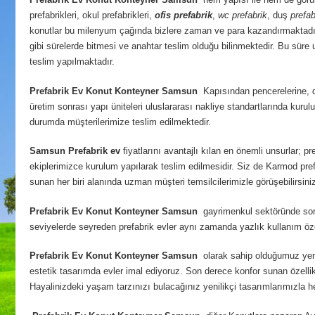
prefabrikleri, okul prefabrikleri,
ofis prefabrik
,
wc prefabrik
, duş
prefab
konutlar bu milenyum çağında bizlere zaman ve para kazandırmaktadı
gibi sürelerde bitmesi ve anahtar teslim olduğu bilinmektedir. Bu süre u
teslim yapılmaktadır.
Prefabrik Ev Konut Konteyner Samsun
Kapısından pencerelerine, du
üretim sonrası yapı üniteleri uluslararası nakliye standartlarında ku
durumda müşterilerimize teslim edilmektedir.
Samsun
Prefabrik ev
fiyatlarını avantajlı kılan en önemli unsurlar; 
ekiplerimizce kurulum yapılarak teslim edilmesidir. Siz de Karmod prefa
sunan her biri alanında uzman müşteri temsilcilerimizle görüşebilirsini
Prefabrik Ev Konut Konteyner Samsun
gayrimenkul sektöründe son d
seviyelerde seyreden prefabrik evler aynı zamanda yazlık kullanım özel
Prefabrik Ev Konut Konteyner Samsun
olarak sahip olduğumuz yenil
estetik tasarımda evler imal ediyoruz. Son derece konfor sunan özellikt
Hayalinizdeki yaşam tarzınızı bulacağınız yenilikçi tasarımlarımızla 