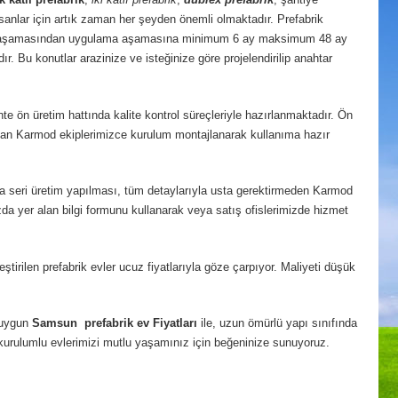
nlar için artık zaman her şeyden önemli olmaktadır. Prefabrik
je aşamasından uygulama aşamasına minimum 6 ay maksimum 48 ay
r. Bu konutlar arazinize ve isteğinize göre projelendirilip anahtar
e ön üretim hattında kalite kontrol süreçleriyle hazırlanmaktadır. Ön
uzman Karmod ekiplerimizce kurulum montajlanarak kullanıma hazır
ıyla seri üretim yapılması, tüm detaylarıyla usta gerektirmeden Karmod
zda yer alan bilgi formunu kullanarak veya satış ofislerimizde hizmet
rilen prefabrik evler ucuz fiyatlarıyla göze çarpıyor. Maliyeti düşük
n uygun
Samsun
prefabrik ev Fiyatları
ile, uzun ömürlü yapı sınıfında
ay kurulumlu evlerimizi mutlu yaşamınız için beğeninize sunuyoruz.