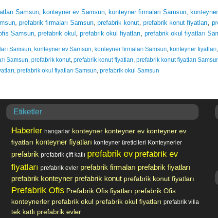
yatları Samsun
,
konteyner ev Samsun
,
konteyner firmaları Samsun
,
konteyner 
amsun
,
prefabrik firmaları Samsun
,
prefabrik konut
,
prefabrik konut fiyatları
,
pr
 ofis Samsun
,
prefabrik okul
,
prefabrik okul fiyatları
,
prefabrik okul fiyatları S
tları Samsun
,
konteyner ev Samsun
,
konteyner firmaları Samsun
,
konteyner fiyatları
ları Samsun
,
prefabrik konut
,
prefabrik konut fiyatları
,
prefabrik konut fiyatları Samsu
atları
,
prefabrik okul fiyatları Samsun
,
prefabrik okul Samsun
Etiketler
Haberler
konteyner
konteyner ev
konteyner ev
hangarlar
fiyatları
konteyner fiyatları
konteyner üreticileri
Konteynerler
prefabrik ev
prefabrik ev
prefabrik
prefabrik çift katlı
fiyatları
prefabrik firmaları
prefabrik fiyatları
prefabrik evler
prefabrik konteyner
prefabrik konut
prefabrik konut fiyatları
Prefabrik Ofis
Prefabrik Ofis fiyatları
prefabrik Ofis
konteynerler
prefabrik okul
prefabrik okul fiyatları
prefabrik villa
tek katlı prefabrik evler