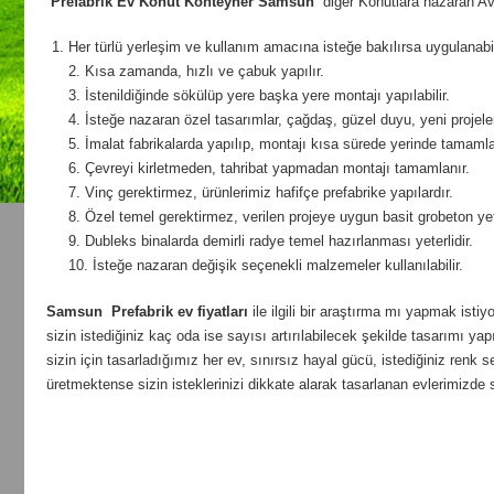
Prefabrik Ev Konut Konteyner Samsun
diğer Konutlara nazaran Ava
Her türlü yerleşim ve kullanım amacına isteğe bakılırsa uygulanabil
2. Kısa zamanda, hızlı ve çabuk yapılır.
3. İstenildiğinde sökülüp yere başka yere montajı yapılabilir.
4. İsteğe nazaran özel tasarımlar, çağdaş, güzel duyu, yeni projeler ü
5. İmalat fabrikalarda yapılıp, montajı kısa sürede yerinde tamamlan
6. Çevreyi kirletmeden, tahribat yapmadan montajı tamamlanır.
7. Vinç gerektirmez, ürünlerimiz hafifçe prefabrike yapılardır.
8. Özel temel gerektirmez, verilen projeye uygun basit grobeton yete
9. Dubleks binalarda demirli radye temel hazırlanması yeterlidir.
10. İsteğe nazaran değişik seçenekli malzemeler kullanılabilir.
Samsun
Prefabrik ev fiyatları
ile ilgili bir araştırma mı yapmak isti
sizin istediğiniz kaç oda ise sayısı artırılabilecek şekilde tasarımı yapı
sizin için tasarladığımız her ev, sınırsız hayal gücü, istediğiniz re
üretmektense sizin isteklerinizi dikkate alarak tasarlanan evlerimizde 