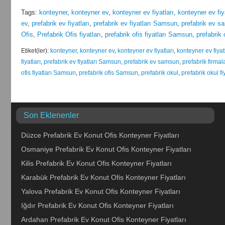
Tags:
konteyner
,
konteyner ev
,
konteyner ev fiyatları
,
konteyner ev fi
ev
,
prefabrik ev fiyatları
,
prefabrik ev fiyatları Samsun
,
prefabrik ev s
Ofis
,
Prefabrik Ofis fiyatları
,
prefabrik ofis fiyatları Samsun
,
prefabrik
Etiket(ler):
konteyner
,
konteyner ev
,
konteyner ev fiyatları
,
konteyner ev fiya
fiyatları
,
prefabrik ev fiyatları Samsun
,
prefabrik ev samsun
,
prefabrik firma
ofis fiyatları Samsun
,
prefabrik ofis Samsun
,
prefabrik okul
,
prefabrik okul fiy
Son Eklenenler
Düzce Prefabrik Ev Konut Ofis Konteyner Fiyatları
Osmaniye Prefabrik Ev Konut Ofis Konteyner Fiyatları
Kilis Prefabrik Ev Konut Ofis Konteyner Fiyatları
Karabük Prefabrik Ev Konut Ofis Konteyner Fiyatları
Yalova Prefabrik Ev Konut Ofis Konteyner Fiyatları
Iğdır Prefabrik Ev Konut Ofis Konteyner Fiyatları
Ardahan Prefabrik Ev Konut Ofis Konteyner Fiyatları