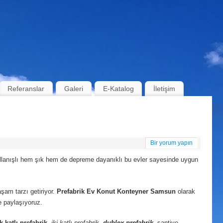
Referanslar
Galeri
E-Katalog
İletişim
Bir yorum yapın
kullanışlı hem şık hem de depreme dayanıklı bu evler sayesinde uygun
yaşam tarzı getiriyor.
Prefabrik Ev Konut Konteyner Samsun
olarak
e paylaşıyoruz.
k katlı prefabrik
,
iki katlı prefabrik
,
dublex
prefabrik
, şantiye