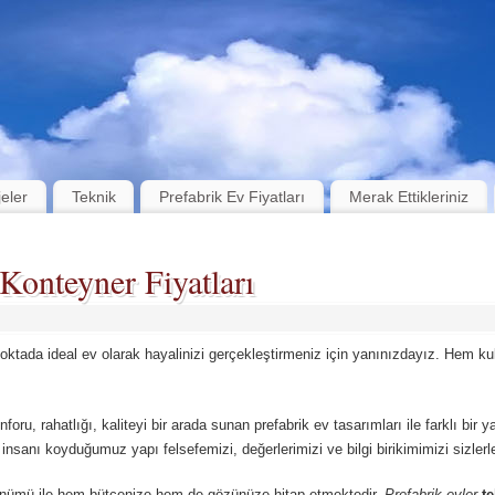
jeler
Teknik
Prefabrik Ev Fiyatları
Merak Ettikleriniz
Konteyner Fiyatları
noktada ideal ev olarak hayalinizi gerçekleştirmeniz için yanınızdayız. Hem 
onforu, rahatlığı, kaliteyi bir arada sunan prefabrik ev tasarımları ile farklı bir 
nsanı koyduğumuz yapı felsefemizi, değerlerimizi ve bilgi birikimimizi sizlerl
nümü ile hem bütçenize hem de gözünüze hitap etmektedir.
Prefabrik evler
te