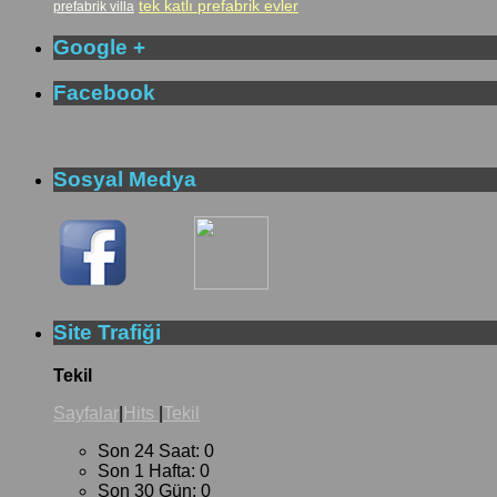
tek katlı prefabrik evler
prefabrik villa
Google +
Facebook
Sosyal Medya
Site Trafiği
Tekil
Sayfalar
|
Hits
|
Tekil
Son 24 Saat:
0
Son 1 Hafta:
0
Son 30 Gün:
0