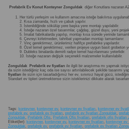
Prefabrik Ev Konut Konteyner Zonguldak
diğer Konutlara nazaran AZ
Her türlü yerleşim ve kullanım amacına isteğe bakılırsa uygulanabi
2. Kısa zamanda, hızlı ve çabuk yapılır.
3. İstenildiğinde sökülüp yere başka yere montajı yapılabilir.
4. İsteğe nazaran özel tasarımlar, çağdaş, güzel duyu, yeni projeler 
5. İmalat fabrikalarda yapılıp, montajı kısa sürede yerinde tamamla
6. Çevreyi kirletmeden, tahribat yapmadan montajı tamamlanır.
7. Vinç gerektirmez, ürünlerimiz hafifçe prefabrike yapılardır.
8. Özel temel gerektirmez, verilen projeye uygun basit grobeton yet
9. Dubleks binalarda demirli radye temel hazırlanması yeterlidir.
10. İsteğe nazaran değişik seçenekli malzemeler kullanılabilir.
Zonguldak
Prefabrik ev fiyatları
ile ilgili bir araştırma mı yapmak isti
da sizin istediğiniz kaç oda ise sayısı artırılabilecek şekilde tasarımı yapı
fiyatları
ile sizin için tasarladığımız her ev, sınırsız hayal gücü, iste
Standart ev tipleri üretmektense sizin isteklerinizi dikkate alarak tasarl
Tags:
konteyner
,
konteyner ev
,
konteyner ev fiyatları
,
konteyner ev fiyat
prefabrik ev
,
prefabrik ev fiyatları
,
prefabrik ev fiyatları Zonguldak
,
prefa
Zonguldak
,
Prefabrik Ofis
,
Prefabrik Ofis fiyatları
,
prefabrik ofis fiyatlar
Etiket(ler):
konteyner
,
konteyner ev
,
konteyner ev fiyatları
,
konteyner ev 
Zonguldak
,
prefabrik ev
,
prefabrik ev fiyatları
,
prefabrik ev fiyatları Zong