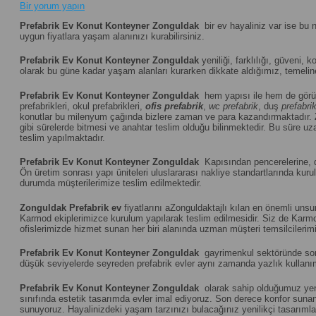
Bir yorum yapın
Prefabrik Ev Konut Konteyner Zonguldak
bir ev hayaliniz var ise bu 
uygun fiyatlara yaşam alanınızı kurabilirsiniz.
Prefabrik Ev Konut Konteyner Zonguldak
yeniliği, farklılığı, güveni, k
olarak bu güne kadar yaşam alanları kurarken dikkate aldığımız, temeline 
Prefabrik Ev Konut Konteyner Zonguldak
hem yapısı ile hem de görü
prefabrikleri, okul prefabrikleri,
ofis prefabrik
,
wc prefabrik
, duş
prefabri
konutlar bu milenyum çağında bizlere zaman ve para kazandırmaktadır.
gibi sürelerde bitmesi ve anahtar teslim olduğu bilinmektedir. Bu süre uza
teslim yapılmaktadır.
Prefabrik Ev Konut Konteyner Zonguldak
Kapısından pencerelerine, du
Ön üretim sonrası yapı üniteleri uluslararası nakliye standartlarında k
durumda müşterilerimize teslim edilmektedir.
Zonguldak
Prefabrik ev
fiyatlarını aZonguldaktajlı kılan en önemli unsu
Karmod ekiplerimizce kurulum yapılarak teslim edilmesidir. Siz de Karmod
ofislerimizde hizmet sunan her biri alanında uzman müşteri temsilcilerimiz
Prefabrik Ev Konut Konteyner Zonguldak
gayrimenkul sektöründe son d
düşük seviyelerde seyreden prefabrik evler aynı zamanda yazlık kullanım 
Prefabrik Ev Konut Konteyner Zonguldak
olarak sahip olduğumuz yenil
sınıfında estetik tasarımda evler imal ediyoruz. Son derece konfor sunan ö
sunuyoruz. Hayalinizdeki yaşam tarzınızı bulacağınız yenilikçi tasarıml