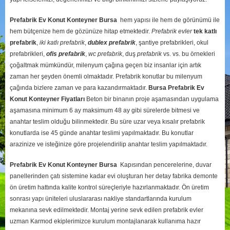
Prefabrik Ev Konut Konteyner Bursa
hem yapısı ile hem de görünümü ile
hem bütçenize hem de gözünüze hitap etmektedir.
Prefabrik evler
tek katlı
prefabrik
,
iki katlı prefabrik
,
dublex
prefabrik
, şantiye prefabrikleri, okul
prefabrikleri,
ofis prefabrik
,
wc prefabrik
, duş
prefabrik
vs. vs. bu örnekleri
çoğaltmak mümkündür, milenyum çağına geçen biz insanlar için artık
zaman her şeyden önemli olmaktadır. Prefabrik konutlar bu milenyum
çağında bizlere zaman ve para kazandırmaktadır.
Bursa
Prefabrik Ev
Konut Konteyner Fiyatları
Beton bir binanın proje aşamasından uygulama
aşamasına minimum 6 ay maksimum 48 ay gibi sürelerde bitmesi ve
anahtar teslim olduğu bilinmektedir. Bu süre uzar veya kısalır prefabrik
konutlarda ise 45 günde anahtar teslimi yapılmaktadır. Bu konutlar
arazinize ve isteğinize göre projelendirilip anahtar teslim yapılmaktadır.
Prefabrik Ev Konut Konteyner Bursa
Kapısından pencerelerine, duvar
panellerinden çatı sistemine kadar evi oluşturan her detay fabrika demonte
ön üretim hattında kalite kontrol süreçleriyle hazırlanmaktadır. Ön üretim
sonrası yapı üniteleri uluslararası nakliye standartlarında kurulum
mekanına sevk edilmektedir. Montaj yerine sevk edilen prefabrik evler
uzman Karmod ekiplerimizce kurulum montajlanarak kullanıma hazır