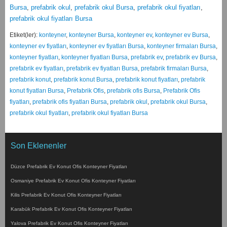
Bursa
,
prefabrik okul
,
prefabrik okul Bursa
,
prefabrik okul fiyatları
,
prefabrik okul fiyatları Bursa
Etiket(ler):
konteyner
,
konteyner Bursa
,
konteyner ev
,
konteyner ev Bursa
,
konteyner ev fiyatları
,
konteyner ev fiyatları Bursa
,
konteyner firmaları Bursa
,
konteyner fiyatları
,
konteyner fiyatları Bursa
,
prefabrik ev
,
prefabrik ev Bursa
,
prefabrik ev fiyatları
,
prefabrik ev fiyatları Bursa
,
prefabrik firmaları Bursa
,
prefabrik konut
,
prefabrik konut Bursa
,
prefabrik konut fiyatları
,
prefabrik
konut fiyatları Bursa
,
Prefabrik Ofis
,
prefabrik ofis Bursa
,
Prefabrik Ofis
fiyatları
,
prefabrik ofis fiyatları Bursa
,
prefabrik okul
,
prefabrik okul Bursa
,
prefabrik okul fiyatları
,
prefabrik okul fiyatları Bursa
Son Eklenenler
Düzce Prefabrik Ev Konut Ofis Konteyner Fiyatları
Osmaniye Prefabrik Ev Konut Ofis Konteyner Fiyatları
Kilis Prefabrik Ev Konut Ofis Konteyner Fiyatları
Karabük Prefabrik Ev Konut Ofis Konteyner Fiyatları
Yalova Prefabrik Ev Konut Ofis Konteyner Fiyatları