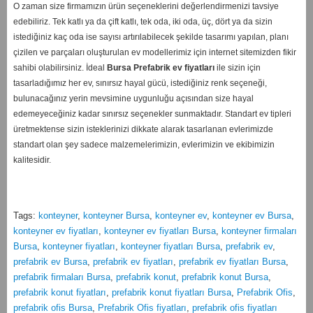
O zaman size firmamızın ürün seçeneklerini değerlendirmenizi tavsiye
edebiliriz. Tek katlı ya da çift katlı, tek oda, iki oda, üç, dört ya da sizin
istediğiniz kaç oda ise sayısı artırılabilecek şekilde tasarımı yapılan, planı
çizilen ve parçaları oluşturulan ev modellerimiz için internet sitemizden fikir
sahibi olabilirsiniz. İdeal
Bursa
Prefabrik ev fiyatları
ile sizin için
tasarladığımız her ev, sınırsız hayal gücü, istediğiniz renk seçeneği,
bulunacağınız yerin mevsimine uygunluğu açısından size hayal
edemeyeceğiniz kadar sınırsız seçenekler sunmaktadır. Standart ev tipleri
üretmektense sizin isteklerinizi dikkate alarak tasarlanan evlerimizde
standart olan şey sadece malzemelerimizin, evlerimizin ve ekibimizin
kalitesidir.
Tags:
konteyner
,
konteyner Bursa
,
konteyner ev
,
konteyner ev Bursa
,
konteyner ev fiyatları
,
konteyner ev fiyatları Bursa
,
konteyner firmaları
Bursa
,
konteyner fiyatları
,
konteyner fiyatları Bursa
,
prefabrik ev
,
prefabrik ev Bursa
,
prefabrik ev fiyatları
,
prefabrik ev fiyatları Bursa
,
prefabrik firmaları Bursa
,
prefabrik konut
,
prefabrik konut Bursa
,
prefabrik konut fiyatları
,
prefabrik konut fiyatları Bursa
,
Prefabrik Ofis
,
prefabrik ofis Bursa
,
Prefabrik Ofis fiyatları
,
prefabrik ofis fiyatları