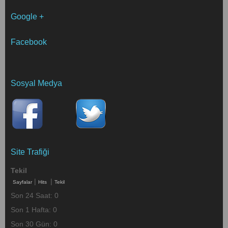
Google +
Facebook
Sosyal Medya
Site Trafiği
Tekil
|
|
Sayfalar
Hits
Tekil
Son 24 Saat:
0
Son 1 Hafta:
0
Son 30 Gün:
0