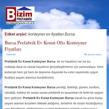
Etiket arşivi:
konteyner ev fiyatları Bursa
Bursa Prefabrik Ev Konut Ofis Konteyner
Fiyatları
Haberler
Bir yorum yapın
Prefabrik Ev Konut Konteyner Bursa
bir ev hayaliniz var ise bu
noktada ideal ev olarak hayalinizi gerçekleştirmeniz için yanınızdayız. Hem
kullanışlı hem şık hem de depreme dayanıklı bu evler sayesinde uygun
fiyatlara yaşam alanınızı kurabilirsiniz.
Prefabrik Ev Konut Konteyner Bursa
yeniliği, farklılığı, güveni, konforu,
rahatlığı, kaliteyi bir arada sunan prefabrik ev tasarımları ile farklı bir yaşam
tarzı getiriyor.
Prefabrik Ev Konut Konteyner Bursa
olarak bu güne kadar
yaşam alanları kurarken dikkate aldığımız, temeline de insanı koyduğumuz
yapı felsefemizi, değerlerimizi ve bilgi birikimimizi sizlerle paylaşıyoruz.