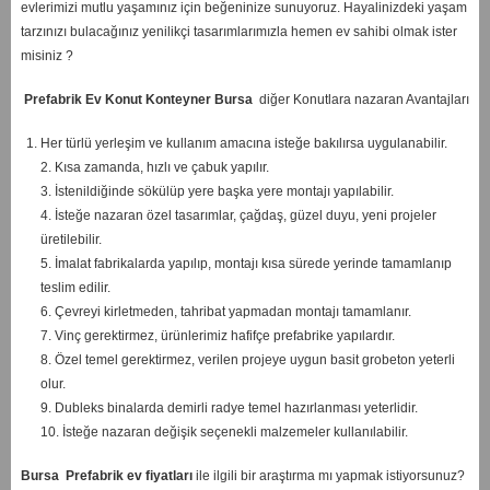
evlerimizi mutlu yaşamınız için beğeninize sunuyoruz. Hayalinizdeki yaşam
tarzınızı bulacağınız yenilikçi tasarımlarımızla hemen ev sahibi olmak ister
misiniz ?
Prefabrik Ev Konut Konteyner Bursa
diğer Konutlara nazaran Avantajları
Her türlü yerleşim ve kullanım amacına isteğe bakılırsa uygulanabilir.
2. Kısa zamanda, hızlı ve çabuk yapılır.
3. İstenildiğinde sökülüp yere başka yere montajı yapılabilir.
4. İsteğe nazaran özel tasarımlar, çağdaş, güzel duyu, yeni projeler
üretilebilir.
5. İmalat fabrikalarda yapılıp, montajı kısa sürede yerinde tamamlanıp
teslim edilir.
6. Çevreyi kirletmeden, tahribat yapmadan montajı tamamlanır.
7. Vinç gerektirmez, ürünlerimiz hafifçe prefabrike yapılardır.
8. Özel temel gerektirmez, verilen projeye uygun basit grobeton yeterli
olur.
9. Dubleks binalarda demirli radye temel hazırlanması yeterlidir.
10. İsteğe nazaran değişik seçenekli malzemeler kullanılabilir.
Bursa
Prefabrik ev fiyatları
ile ilgili bir araştırma mı yapmak istiyorsunuz?