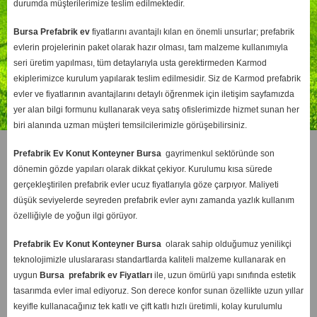
durumda müşterilerimize teslim edilmektedir.
Bursa
Prefabrik ev
fiyatlarını avantajlı kılan en önemli unsurlar; prefabrik
evlerin projelerinin paket olarak hazır olması, tam malzeme kullanımıyla
seri üretim yapılması, tüm detaylarıyla usta gerektirmeden Karmod
ekiplerimizce kurulum yapılarak teslim edilmesidir. Siz de Karmod prefabrik
evler ve fiyatlarının avantajlarını detaylı öğrenmek için iletişim sayfamızda
yer alan bilgi formunu kullanarak veya satış ofislerimizde hizmet sunan her
biri alanında uzman müşteri temsilcilerimizle görüşebilirsiniz.
Prefabrik Ev Konut Konteyner Bursa
gayrimenkul sektöründe son
dönemin gözde yapıları olarak dikkat çekiyor. Kurulumu kısa sürede
gerçekleştirilen prefabrik evler ucuz fiyatlarıyla göze çarpıyor. Maliyeti
düşük seviyelerde seyreden prefabrik evler aynı zamanda yazlık kullanım
özelliğiyle de yoğun ilgi görüyor.
Prefabrik Ev Konut Konteyner Bursa
olarak sahip olduğumuz yenilikçi
teknolojimizle uluslararası standartlarda kaliteli malzeme kullanarak en
uygun
Bursa
prefabrik ev Fiyatları
ile, uzun ömürlü yapı sınıfında estetik
tasarımda evler imal ediyoruz. Son derece konfor sunan özellikte uzun yıllar
keyifle kullanacağınız tek katlı ve çift katlı hızlı üretimli, kolay kurulumlu