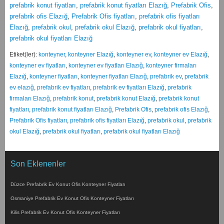
prefabrik konut fiyatları
,
prefabrik konut fiyatları Elazığ
,
Prefabrik Ofis
,
prefabrik ofis Elazığ
,
Prefabrik Ofis fiyatları
,
prefabrik ofis fiyatları
Elazığ
,
prefabrik okul
,
prefabrik okul Elazığ
,
prefabrik okul fiyatları
,
prefabrik okul fiyatları Elazığ
Etiket(ler):
konteyner
,
konteyner Elazığ
,
konteyner ev
,
konteyner ev Elazığ
,
konteyner ev fiyatları
,
konteyner ev fiyatları Elazığ
,
konteyner firmaları
Elazığ
,
konteyner fiyatları
,
konteyner fiyatları Elazığ
,
prefabrik ev
,
prefabrik
ev elazığ
,
prefabrik ev fiyatları
,
prefabrik ev fiyatları Elazığ
,
prefabrik
firmaları Elazığ
,
prefabrik konut
,
prefabrik konut Elazığ
,
prefabrik konut
fiyatları
,
prefabrik konut fiyatları Elazığ
,
Prefabrik Ofis
,
prefabrik ofis Elazığ
,
Prefabrik Ofis fiyatları
,
prefabrik ofis fiyatları Elazığ
,
prefabrik okul
,
prefabrik
okul Elazığ
,
prefabrik okul fiyatları
,
prefabrik okul fiyatları Elazığ
Son Eklenenler
Düzce Prefabrik Ev Konut Ofis Konteyner Fiyatları
Osmaniye Prefabrik Ev Konut Ofis Konteyner Fiyatları
Kilis Prefabrik Ev Konut Ofis Konteyner Fiyatları