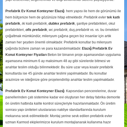
Prefabrik Ev Konut Konteyner Elazığ
hem yapısı ile hem de görünümü ile
hem bütçenize hem de gözünüze hitap etmektedir.
Prefabrik evler
tek katlı
prefabrik
,
iki katlı prefabrik
,
dublex
prefabrik
, şantiye prefabrikleri, okul
prefabrikleri,
ofis prefabrik
,
wc prefabrik
, duş
prefabrik
vs. vs. bu örnekleri
çoğaltmak mümkündür, milenyum çağına geçen biz insanlar için artık
zaman her şeyden önemli olmaktadır. Prefabrik konutlar bu milenyum
çağında bizlere zaman ve para kazandırmaktadır.
Elazığ
Prefabrik Ev
Konut Konteyner Fiyatları
Beton bir binanın proje aşamasından uygulama
aşamasına minimum 6 ay maksimum 48 ay gibi sürelerde bitmesi ve
anahtar teslim olduğu bilinmektedir. Bu süre uzar veya kısalır prefabrik
konutlarda ise 45 günde anahtar teslimi yapılmaktadır. Bu konutlar
arazinize ve isteğinize göre projelendirilip anahtar teslim yapılmaktadır.
Prefabrik Ev Konut Konteyner Elazığ
Kapısından pencerelerine, duvar
panellerinden çatı sistemine kadar evi oluşturan her detay fabrika demonte
ön üretim hattında kalite kontrol süreçleriyle hazırlanmaktadır. Ön üretim
sonrası yapı üniteleri uluslararası nakliye standartlarında kurulum
mekanına sevk edilmektedir. Montaj yerine sevk edilen prefabrik evler
uzman Karmod ekiplerimizce kurulum montajlanarak kullanıma hazır