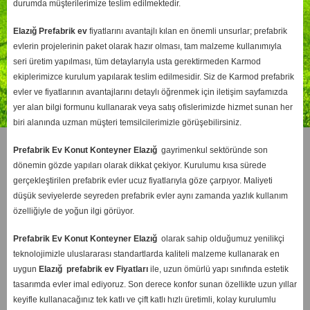
durumda müşterilerimize teslim edilmektedir.
Elazığ
Prefabrik ev
fiyatlarını avantajlı kılan en önemli unsurlar; prefabrik
evlerin projelerinin paket olarak hazır olması, tam malzeme kullanımıyla
seri üretim yapılması, tüm detaylarıyla usta gerektirmeden Karmod
ekiplerimizce kurulum yapılarak teslim edilmesidir. Siz de Karmod prefabrik
evler ve fiyatlarının avantajlarını detaylı öğrenmek için iletişim sayfamızda
yer alan bilgi formunu kullanarak veya satış ofislerimizde hizmet sunan her
biri alanında uzman müşteri temsilcilerimizle görüşebilirsiniz.
Prefabrik Ev Konut Konteyner Elazığ
gayrimenkul sektöründe son
dönemin gözde yapıları olarak dikkat çekiyor. Kurulumu kısa sürede
gerçekleştirilen prefabrik evler ucuz fiyatlarıyla göze çarpıyor. Maliyeti
düşük seviyelerde seyreden prefabrik evler aynı zamanda yazlık kullanım
özelliğiyle de yoğun ilgi görüyor.
Prefabrik Ev Konut Konteyner Elazığ
olarak sahip olduğumuz yenilikçi
teknolojimizle uluslararası standartlarda kaliteli malzeme kullanarak en
uygun
Elazığ
prefabrik ev Fiyatları
ile, uzun ömürlü yapı sınıfında estetik
tasarımda evler imal ediyoruz. Son derece konfor sunan özellikte uzun yıllar
keyifle kullanacağınız tek katlı ve çift katlı hızlı üretimli, kolay kurulumlu