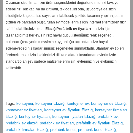
O zaman size firmamızın ürün seçeneklerini değerlendirmenizi tavsiye
edebiliriz. Tek katlı ya da çift katlı, tek oda, iki oda, üç, dört ya da sizin
istediğiniz kaç oda ise sayısı artırılabilecek şekilde tasarımı yapılan, planı
çizilen ve parçaları oluşturulan ev modellerimiz için internet sitemizden fikir
sahibi olabilirsiniz. İdeal
Elazığ
Prefabrik ev fiyatları
ile sizin için
tasarladığımız her ev, sınırsız hayal gücü, istediğiniz renk seçeneği,
bulunacağınız yerin mevsimine uygunluğu açısından size hayal
edemeyeceğiniz kadar sınırsız seçenekler sunmaktadır. Standart ev tipleri
üretmektense sizin isteklerinizi dikkate alarak tasarlanan evlerimizde
standart olan şey sadece malzemelerimizin, evlerimizin ve ekibimizin
kalitesidir.
Tags:
konteyner
,
konteyner Elazığ
,
konteyner ev
,
konteyner ev Elazığ
,
konteyner ev fiyatları
,
konteyner ev fiyatları Elazığ
,
konteyner firmaları
Elazığ
,
konteyner fiyatları
,
konteyner fiyatları Elazığ
,
prefabrik ev
,
prefabrik ev elazığ
,
prefabrik ev fiyatları
,
prefabrik ev fiyatları Elazığ
,
prefabrik firmaları Elazığ
,
prefabrik konut
,
prefabrik konut Elazığ
,