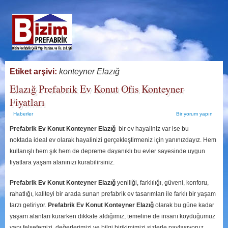
Etiket arşivi:
konteyner Elazığ
Elazığ Prefabrik Ev Konut Ofis Konteyner
Fiyatları
Haberler
Bir yorum yapın
Prefabrik Ev Konut Konteyner Elazığ
bir ev hayaliniz var ise bu
noktada ideal ev olarak hayalinizi gerçekleştirmeniz için yanınızdayız. Hem
kullanışlı hem şık hem de depreme dayanıklı bu evler sayesinde uygun
fiyatlara yaşam alanınızı kurabilirsiniz.
Prefabrik Ev Konut Konteyner Elazığ
yeniliği, farklılığı, güveni, konforu,
rahatlığı, kaliteyi bir arada sunan prefabrik ev tasarımları ile farklı bir yaşam
tarzı getiriyor.
Prefabrik Ev Konut Konteyner Elazığ
olarak bu güne kadar
yaşam alanları kurarken dikkate aldığımız, temeline de insanı koyduğumuz
yapı felsefemizi, değerlerimizi ve bilgi birikimimizi sizlerle paylaşıyoruz.