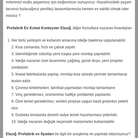
evlerimizi mutlu yaşamınız için beğeninize sunuyoruz. Hayalinizdeki yaşam
tarzınızı bulacağınız yenilikçi tasarımlarımızla hemen ev sahibi olmak ister
misiniz ?
Prefabrik Ev Konut Konteyner Elazığ
diğer Konutlara nazaran Avantajları
Her türlü yerleşim ve kullanım amacına isteğe bakılırsa uygulanabilir.
2. Kısa zamanda, hızlı ve çabuk yapılır.
3. İstenildiğinde sökülüp yere başka yere montajı yapılabilir.
4. İsteğe nazaran özel tasarımlar, çağdaş, güzel duyu, yeni projeler
üretilebilir.
5. İmalat fabrikalarda yapılıp, montajı kısa sürede yerinde tamamlanıp
teslim edilir.
6. Çevreyi kirletmeden, tahribat yapmadan montajı tamamlanır.
7. Vinç gerektirmez, ürünlerimiz hafifçe prefabrike yapılardır.
8. Özel temel gerektirmez, verilen projeye uygun basit grobeton yeterli
olur.
9. Dubleks binalarda demirli radye temel hazırlanması yeterlidir.
10. İsteğe nazaran değişik seçenekli malzemeler kullanılabilir.
Elazığ
Prefabrik ev fiyatları
ile ilgili bir araştırma mı yapmak istiyorsunuz?