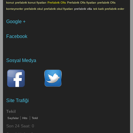
konut
prefabrik konut fiyatları
Prefabrik Ofis
Prefabrik Ofis fiyatları
prefabrik Ofis
konteynerler
prefabrik okul
prefabrik okul fiyatları
prefabrik villa
tek katlı prefabrik evler
Google +
Facebook
Sosyal Medya
Site Trafiği
Tekil
|
|
Sayfalar
Hits
Tekil
Son 24 Saat:
0