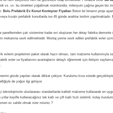
rik
vs. vs. bu örnekleri çoğaltmak mümkündür, milenyum çağına geçen biz insa
r.
Bolu
Prefabrik Ev Konut Konteyner Fiyatları
Beton bir binanın proje a
veya kısalır prefabrik konutlarda ise 45 günde anahtar teslimi yapılmaktadır. Bu
panellerinden çatı sistemine kadar evi oluşturan her detay fabrika demonte ön
rulum mekanına sevk edilmektedir. Montaj yerine sevk edilen prefabrik evler 
abrik evlerin projelerinin paket olarak hazır olması, tam malzeme kullanımıyla
brik evler ve fiyatlarının avantajlarını detaylı öğrenmek için iletişim sayfamı
z.
in gözde yapıları olarak dikkat çekiyor. Kurulumu kısa sürede gerçekleştirile
liğiyle de yoğun ilgi görüyor.
 teknolojimizle uluslararası standartlarda kaliteli malzeme kullanarak en uy
ıllar keyifle kullanacağınız tek katlı ve çift katlı hızlı üretimli, kolay kurul
hemen ev sahibi olmak ister misiniz ?