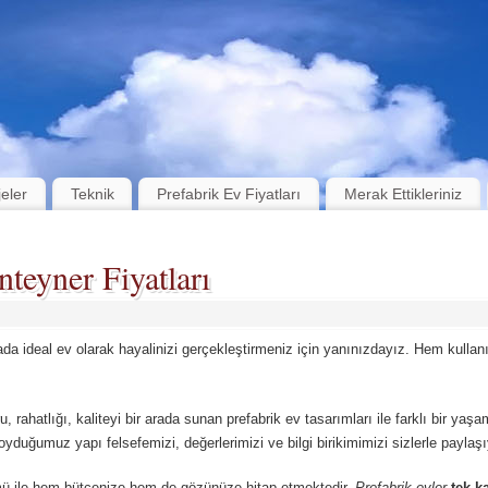
jeler
Teknik
Prefabrik Ev Fiyatları
Merak Ettikleriniz
teyner Fiyatları
ada ideal ev olarak hayalinizi gerçekleştirmeniz için yanınızdayız. Hem kull
ru, rahatlığı, kaliteyi bir arada sunan prefabrik ev tasarımları ile farklı bir yaşa
yduğumuz yapı felsefemizi, değerlerimizi ve bilgi birikimimizi sizlerle paylaş
 ile hem bütçenize hem de gözünüze hitap etmektedir.
Prefabrik evler
tek ka