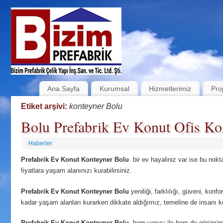
Ana Sayfa
Kurumsal
Hizmetlerimiz
Pro
Etiket arşivi:
konteyner Bolu
Bolu Prefabrik Ev Konut Ofis Kon
Haberler
Prefabrik Ev Konut Konteyner Bolu
bir ev hayaliniz var ise bu nokt
fiyatlara yaşam alanınızı kurabilirsiniz.
Prefabrik Ev Konut Konteyner Bolu
yeniliği, farklılığı, güveni, konfo
kadar yaşam alanları kurarken dikkate aldığımız, temeline de insanı ko
Prefabrik Ev Konut Konteyner Bolu
hem yapısı ile hem de görünümü