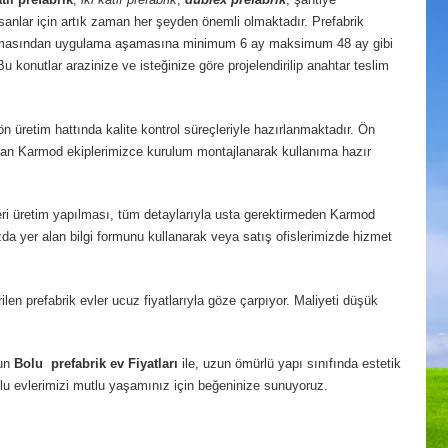
nlar için artık zaman her şeyden önemli olmaktadır. Prefabrik
şamasından uygulama aşamasına minimum 6 ay maksimum 48 ay gibi
 konutlar arazinize ve isteğinize göre projelendirilip anahtar teslim
 üretim hattında kalite kontrol süreçleriyle hazırlanmaktadır. Ön
uzman Karmod ekiplerimizce kurulum montajlanarak kullanıma hazır
 seri üretim yapılması, tüm detaylarıyla usta gerektirmeden Karmod
zda yer alan bilgi formunu kullanarak veya satış ofislerimizde hizmet
n prefabrik evler ucuz fiyatlarıyla göze çarpıyor. Maliyeti düşük
gun
Bolu
prefabrik ev Fiyatları
ile, uzun ömürlü yapı sınıfında estetik
umlu evlerimizi mutlu yaşamınız için beğeninize sunuyoruz.