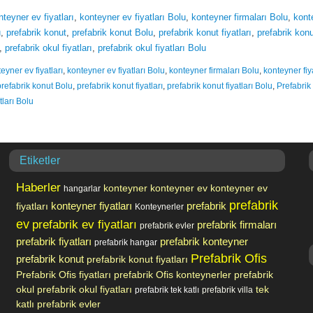
nteyner ev fiyatları
,
konteyner ev fiyatları Bolu
,
konteyner firmaları Bolu
,
konte
u
,
prefabrik konut
,
prefabrik konut Bolu
,
prefabrik konut fiyatları
,
prefabrik konu
,
prefabrik okul fiyatları
,
prefabrik okul fiyatları Bolu
eyner ev fiyatları
,
konteyner ev fiyatları Bolu
,
konteyner firmaları Bolu
,
konteyner fiya
prefabrik konut Bolu
,
prefabrik konut fiyatları
,
prefabrik konut fiyatları Bolu
,
Prefabrik
tları Bolu
Etiketler
Haberler
konteyner
konteyner ev
konteyner ev
hangarlar
prefabrik
prefabrik
fiyatları
konteyner fiyatları
Konteynerler
ev
prefabrik ev fiyatları
prefabrik firmaları
prefabrik evler
prefabrik fiyatları
prefabrik konteyner
prefabrik hangar
Prefabrik Ofis
prefabrik konut
prefabrik konut fiyatları
Prefabrik Ofis fiyatları
prefabrik Ofis konteynerler
prefabrik
okul
prefabrik okul fiyatları
tek
prefabrik tek katlı
prefabrik villa
katlı prefabrik evler