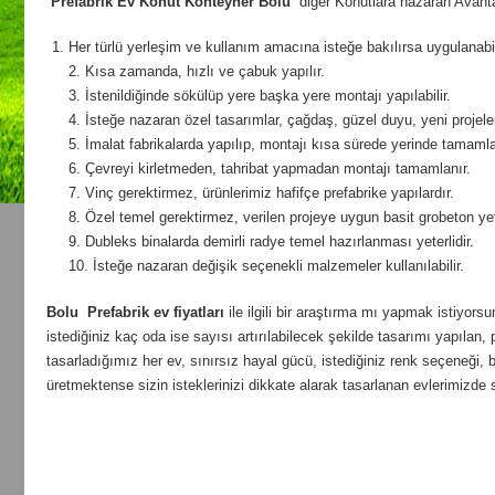
Prefabrik Ev Konut Konteyner Bolu
diğer Konutlara nazaran Avanta
Her türlü yerleşim ve kullanım amacına isteğe bakılırsa uygulanabil
2. Kısa zamanda, hızlı ve çabuk yapılır.
3. İstenildiğinde sökülüp yere başka yere montajı yapılabilir.
4. İsteğe nazaran özel tasarımlar, çağdaş, güzel duyu, yeni projeler ü
5. İmalat fabrikalarda yapılıp, montajı kısa sürede yerinde tamamlan
6. Çevreyi kirletmeden, tahribat yapmadan montajı tamamlanır.
7. Vinç gerektirmez, ürünlerimiz hafifçe prefabrike yapılardır.
8. Özel temel gerektirmez, verilen projeye uygun basit grobeton yete
9. Dubleks binalarda demirli radye temel hazırlanması yeterlidir.
10. İsteğe nazaran değişik seçenekli malzemeler kullanılabilir.
Bolu
Prefabrik ev fiyatları
ile ilgili bir araştırma mı yapmak istiyors
istediğiniz kaç oda ise sayısı artırılabilecek şekilde tasarımı yapılan, p
tasarladığımız her ev, sınırsız hayal gücü, istediğiniz renk seçeneği
üretmektense sizin isteklerinizi dikkate alarak tasarlanan evlerimizde 