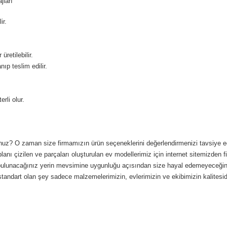
jları
ir.
retilebilir.
ıp teslim edilir.
rli olur.
unuz? O zaman size firmamızın ürün seçeneklerini değerlendirmenizi tavsiye edebi
lanı çizilen ve parçaları oluşturulan ev modellerimiz için internet sitemizden fik
, bulunacağınız yerin mevsimine uygunluğu açısından size hayal edemeyeceğini
standart olan şey sadece malzemelerimizin, evlerimizin ve ekibimizin kalitesidi