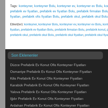
Tags:
konteyner
,
konteyner Bolu
,
konteyner ev
,
konteyner ev Bolu
,
ko
prefabrik ev fiyatları
,
prefabrik ev fiyatları Bolu
,
prefabrik firmaları Bol
fiyatları
,
prefabrik ofis fiyatları Bolu
,
prefabrik okul
,
prefabrik okul Bolu
Etiket(ler):
konteyner
,
konteyner Bolu
,
konteyner ev
,
konteyner ev Bolu
,
kont
fiyatları
,
prefabrik ev fiyatları Bolu
,
prefabrik firmaları Bolu
,
prefabrik konut
,
prefabrik okul
,
prefabrik okul Bolu
,
prefabrik okul fiyatları
,
prefabrik okul fiya
Son Eklenenler
Düzce Prefabrik Ev Konut Ofis Konteyner Fiyatları
Osmaniye Prefabrik Ev Konut Ofis Konteyner Fiyatları
Kilis Prefabrik Ev Konut Ofis Konteyner Fiyatları
Karabük Prefabrik Ev Konut Ofis Konteyner Fiyatları
Yalova Prefabrik Ev Konut Ofis Konteyner Fiyatları
Iğdır Prefabrik Ev Konut Ofis Konteyner Fiyatları
Ardahan Prefabrik Ev Konut Ofis Konteyner Fiyatları