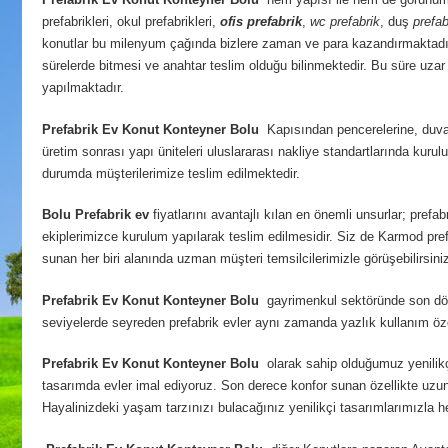
prefabrikleri, okul prefabrikleri,
ofis prefabrik
,
wc prefabrik
, duş
prefab
konutlar bu milenyum çağında bizlere zaman ve para kazandırmaktadı
sürelerde bitmesi ve anahtar teslim olduğu bilinmektedir. Bu süre uzar 
yapılmaktadır.
Prefabrik Ev Konut Konteyner Bolu
Kapısından pencerelerine, duvar 
üretim sonrası yapı üniteleri uluslararası nakliye standartlarında ku
durumda müşterilerimize teslim edilmektedir.
Bolu
Prefabrik ev
fiyatlarını avantajlı kılan en önemli unsurlar; pref
ekiplerimizce kurulum yapılarak teslim edilmesidir. Siz de Karmod prefa
sunan her biri alanında uzman müşteri temsilcilerimizle görüşebilirsini
Prefabrik Ev Konut Konteyner Bolu
gayrimenkul sektöründe son dönem
seviyelerde seyreden prefabrik evler aynı zamanda yazlık kullanım özel
Prefabrik Ev Konut Konteyner Bolu
olarak sahip olduğumuz yenilikçi
tasarımda evler imal ediyoruz. Son derece konfor sunan özellikte uzun y
Hayalinizdeki yaşam tarzınızı bulacağınız yenilikçi tasarımlarımızla 