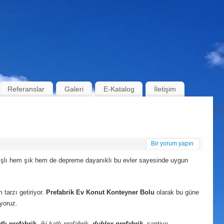
Referanslar
Galeri
E-Katalog
İletişim
Bir yorum yapın
anışlı hem şık hem de depreme dayanıklı bu evler sayesinde uygun
m tarzı getiriyor.
Prefabrik Ev Konut Konteyner Bolu
olarak bu güne
ıyoruz.
tlı prefabrik
,
iki katlı prefabrik
,
dublex
prefabrik
, şantiye