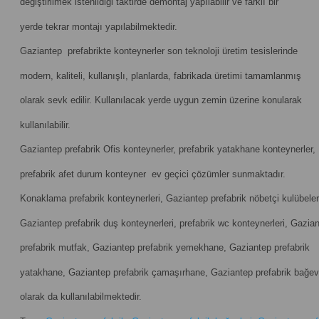
değiştirilmek istenildiği taktirde demontaj yapılabilir ve farklı bir
yerde tekrar montajı yapılabilmektedir.
Gaziantep prefabrikte konteynerler son teknoloji üretim tesislerinde
modern, kaliteli, kullanışlı, planlarda, fabrikada üretimi tamamlanmış
olarak sevk edilir. Kullanılacak yerde uygun zemin üzerine konularak
kullanılabilir.
Gaziantep prefabrik Ofis konteynerler, prefabrik yatakhane konteynerler,
prefabrik afet durum konteyner ev geçici çözümler sunmaktadır.
Konaklama prefabrik konteynerleri, Gaziantep prefabrik nöbetçi kulübeler
Gaziantep prefabrik duş konteynerleri, prefabrik wc konteynerleri, Gazia
prefabrik mutfak, Gaziantep prefabrik yemekhane, Gaziantep prefabrik
yatakhane, Gaziantep prefabrik çamaşırhane, Gaziantep prefabrik bağevl
olarak da kullanılabilmektedir.