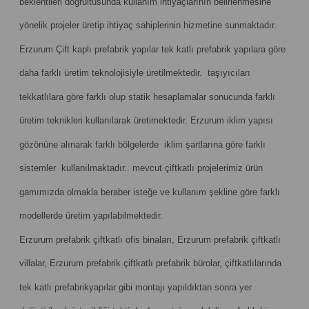
beklentileri doğrultusunda kullanım ihtiyaçlarının belirlenmesine
yönelik projeler üretip ihtiyaç sahiplerinin hizmetine sunmaktadır.
Erzurum Çift kaplı prefabrik yapılar tek katlı prefabrik yapılara göre
daha farklı üretim teknolojisiyle üretilmektedir. taşıyıcıları
tekkatlılara göre farklı olup statik hesaplamalar sonucunda farklı
üretim teknikleri kullanılarak üretimektedir. Erzurum iklim yapısı
gözönüne alınarak farklı bölgelerde iklim şartlarına göre farklı
sistemler kullanılmaktadır.. mevcut çiftkatlı projelerimiz ürün
gamımızda olmakla beraber isteğe ve kullanım şekline göre farklı
modellerde üretim yapılabilmektedir.
Erzurum prefabrik çiftkatlı ofis binaları, Erzurum prefabrik çiftkatlı
villalar, Erzurum prefabrik çiftkatlı prefabrik bürolar, çiftkatlılarında
tek katlı prefabrikyapılar gibi montajı yapıldıktan sonra yer