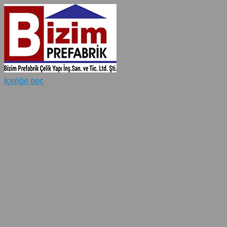
İçeriğe geç