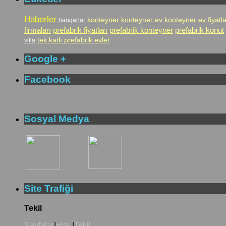
Haberler
konteyner
konteyner ev
konteyner ev fiyatla
hangarlar
firmaları
prefabrik fiyatları
prefabrik konteyner
prefabrik konut
tek katlı prefabrik evler
villa
Google +
Facebook
Sosyal Medya
Site Trafiği
Tekil
Sayfalar
|
Hits
|
Tekil