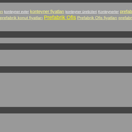
prefab
rı
konteyner fiyatları
konteyner evler
konteyner üreticileri
Konteynerler
Prefabrik Ofis
prefabrik konut fiyatları
Prefabrik Ofis fiyatları
prefabr