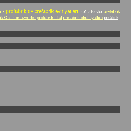
prefabrik ev
prefabrik ev fiyatları
rik
prefabrik
prefabrik evler
ik Ofis konteynerler
prefabrik okul
prefabrik okul fiyatları
prefabrik