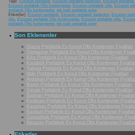
Tags:
Erzurum prefabrik
,
Erzurum prefabrik bağevleri
,
Erzurum prefabrik
Erzurum prefabrik Ofis konteynerler
,
Erzurum prefabrik villa
,
Erzurum tek 
prefabrik Ofis konteynerler
,
tek katlı prefabrik evler
Etiket(ler):
Erzurum prefabrik
,
Erzurum prefabrik bağevleri
,
Erzurum prefa
ofis
,
Erzurum prefabrik Ofis konteynerler
,
Erzurum prefabrik villa
,
Erzurum
prefabrik Ofis konteynerler
,
tek katlı prefabrik evler
Son Eklenenler
Düzce Prefabrik Ev Konut Ofis Konteyner Fiyatları
Osmaniye Prefabrik Ev Konut Ofis Konteyner Fiyatl
Kilis Prefabrik Ev Konut Ofis Konteyner Fiyatları
Karabük Prefabrik Ev Konut Ofis Konteyner Fiyatlar
Yalova Prefabrik Ev Konut Ofis Konteyner Fiyatları
Iğdır Prefabrik Ev Konut Ofis Konteyner Fiyatları
Ardahan Prefabrik Ev Konut Ofis Konteyner Fiyatla
Bartın Prefabrik Ev Konut Ofis Konteyner Fiyatları
Şırnak Prefabrik Ev Konut Ofis Konteyner Fiyatları
Batman Prefabrik Ev Konut Ofis Konteyner Fiyatlar
Kırıkkale Prefabrik Ev Konut Ofis Konteyner Fiyatla
Karaman Prefabrik Ev Konut Ofis Konteyner Fiyatla
Bayburt Prefabrik Ev Konut Ofis Konteyner Fiyatlar
Zonguldak Prefabrik Ev Konut Ofis Konteyner Fiyat
Aksaray Prefabrik Ev Konut Ofis Konteyner Fiyatlar
Etiketler