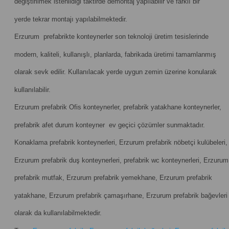
değiştirilmek istenildiği taktirde demontaj yapılabilir ve farklı bir
yerde tekrar montajı yapılabilmektedir.
Erzurum prefabrikte konteynerler son teknoloji üretim tesislerinde
modern, kaliteli, kullanışlı, planlarda, fabrikada üretimi tamamlanmış
olarak sevk edilir. Kullanılacak yerde uygun zemin üzerine konularak
kullanılabilir.
Erzurum prefabrik Ofis konteynerler, prefabrik yatakhane konteynerler,
prefabrik afet durum konteyner ev geçici çözümler sunmaktadır.
Konaklama prefabrik konteynerleri, Erzurum prefabrik nöbetçi kulübeleri,
Erzurum prefabrik duş konteynerleri, prefabrik wc konteynerleri, Erzurum
prefabrik mutfak, Erzurum prefabrik yemekhane, Erzurum prefabrik
yatakhane, Erzurum prefabrik çamaşırhane, Erzurum prefabrik bağevleri
olarak da kullanılabilmektedir.