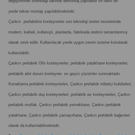
değiştirilmek istenildiği taktirde demontaj yapılabilir ve farklı bir
yerde tekrar montajı yapılabilmektedir.
Çankırı prefabrikte konteynerler son teknoloji üretim tesislerinde
modern, kaliteli, kullanışlı, planlarda, fabrikada üretimi tamamlanmış
olarak sevk edilir. Kullanılacak yerde uygun zemin üzerine konularak
kullanılabilir.
Çankırı prefabrik Ofis konteynerler, prefabrik yatakhane konteynerler,
prefabrik afet durum konteyner ev geçici çözümler sunmaktadır.
Konaklama prefabrik konteynerleri, Çankırı prefabrik nöbetçi kulübeleri,
Çankırı prefabrik duş konteynerleri, prefabrik wc konteynerleri, Çankırı
prefabrik mutfak, Çankırı prefabrik yemekhane, Çankırı prefabrik
yatakhane, Çankırı prefabrik çamaşırhane, Çankırı prefabrik bağevleri
olarak da kullanılabilmektedir.