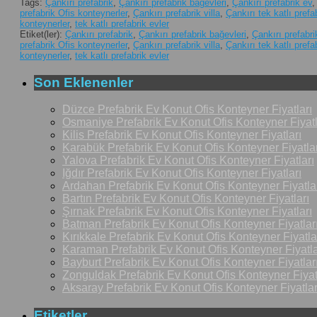
Tags:
Çankırı prefabrik
,
Çankırı prefabrik bağevleri
,
Çankırı prefabrik ev
prefabrik Ofis konteynerler
,
Çankırı prefabrik villa
,
Çankırı tek katlı prefa
konteynerler
,
tek katlı prefabrik evler
Etiket(ler):
Çankırı prefabrik
,
Çankırı prefabrik bağevleri
,
Çankırı prefabri
prefabrik Ofis konteynerler
,
Çankırı prefabrik villa
,
Çankırı tek katlı prefa
konteynerler
,
tek katlı prefabrik evler
Son Eklenenler
Düzce Prefabrik Ev Konut Ofis Konteyner Fiyatları
Osmaniye Prefabrik Ev Konut Ofis Konteyner Fiyatl
Kilis Prefabrik Ev Konut Ofis Konteyner Fiyatları
Karabük Prefabrik Ev Konut Ofis Konteyner Fiyatlar
Yalova Prefabrik Ev Konut Ofis Konteyner Fiyatları
Iğdır Prefabrik Ev Konut Ofis Konteyner Fiyatları
Ardahan Prefabrik Ev Konut Ofis Konteyner Fiyatla
Bartın Prefabrik Ev Konut Ofis Konteyner Fiyatları
Şırnak Prefabrik Ev Konut Ofis Konteyner Fiyatları
Batman Prefabrik Ev Konut Ofis Konteyner Fiyatlar
Kırıkkale Prefabrik Ev Konut Ofis Konteyner Fiyatla
Karaman Prefabrik Ev Konut Ofis Konteyner Fiyatla
Bayburt Prefabrik Ev Konut Ofis Konteyner Fiyatlar
Zonguldak Prefabrik Ev Konut Ofis Konteyner Fiyat
Aksaray Prefabrik Ev Konut Ofis Konteyner Fiyatlar
Etiketler