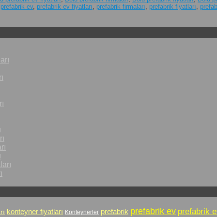
,
prefabrik ev
,
prefabrik ev fiyatları
,
prefabrik firmaları
,
prefabrik fiyatları
,
prefab
arı
ı
rı
ı
rı
rı
ı
ları
ı
prefabrik ev
prefabrik e
prefabrik
rı
konteyner fiyatları
Konteynerler