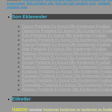
konteynerler
,
Bolu prefabrik villa
,
Bolu tek katlı prefabrik evler
,
prefabrik
prefabrik evler
Son Eklenenler
Düzce Prefabrik Ev Konut Ofis Konteyner Fiyatları
Osmaniye Prefabrik Ev Konut Ofis Konteyner Fiyatl
Kilis Prefabrik Ev Konut Ofis Konteyner Fiyatları
Karabük Prefabrik Ev Konut Ofis Konteyner Fiyatlar
Yalova Prefabrik Ev Konut Ofis Konteyner Fiyatları
Iğdır Prefabrik Ev Konut Ofis Konteyner Fiyatları
Ardahan Prefabrik Ev Konut Ofis Konteyner Fiyatla
Bartın Prefabrik Ev Konut Ofis Konteyner Fiyatları
Şırnak Prefabrik Ev Konut Ofis Konteyner Fiyatları
Batman Prefabrik Ev Konut Ofis Konteyner Fiyatlar
Kırıkkale Prefabrik Ev Konut Ofis Konteyner Fiyatla
Karaman Prefabrik Ev Konut Ofis Konteyner Fiyatla
Bayburt Prefabrik Ev Konut Ofis Konteyner Fiyatlar
Zonguldak Prefabrik Ev Konut Ofis Konteyner Fiyat
Aksaray Prefabrik Ev Konut Ofis Konteyner Fiyatlar
Etiketler
Haberler
konteyner
konteyner ev
konteyner ev fiyatla
hangarlar