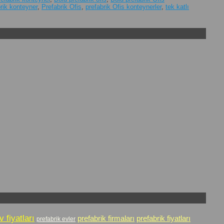
rik konteyner
,
Prefabrik Ofis
,
prefabrik Ofis konteynerler
,
tek katlı
v fiyatları
prefabrik firmaları
prefabrik fiyatları
prefabrik evler