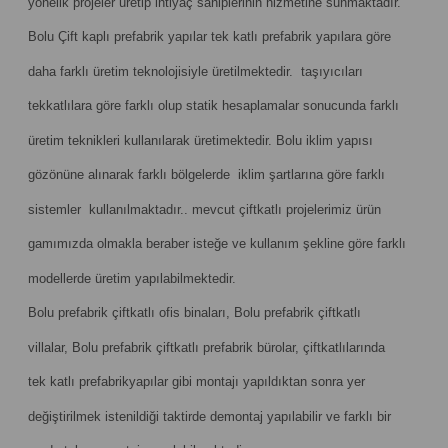
yönelik projeler üretip ihtiyaç sahiplerinin hizmetine sunmaktadır.
Bolu Çift kaplı prefabrik yapılar tek katlı prefabrik yapılara göre
daha farklı üretim teknolojisiyle üretilmektedir. taşıyıcıları
tekkatlılara göre farklı olup statik hesaplamalar sonucunda farklı
üretim teknikleri kullanılarak üretimektedir. Bolu iklim yapısı
gözönüne alınarak farklı bölgelerde iklim şartlarına göre farklı
sistemler kullanılmaktadır.. mevcut çiftkatlı projelerimiz ürün
gamımızda olmakla beraber isteğe ve kullanım şekline göre farklı
modellerde üretim yapılabilmektedir.
Bolu prefabrik çiftkatlı ofis binaları, Bolu prefabrik çiftkatlı
villalar, Bolu prefabrik çiftkatlı prefabrik bürolar, çiftkatlılarında
tek katlı prefabrikyapılar gibi montajı yapıldıktan sonra yer
değiştirilmek istenildiği taktirde demontaj yapılabilir ve farklı bir