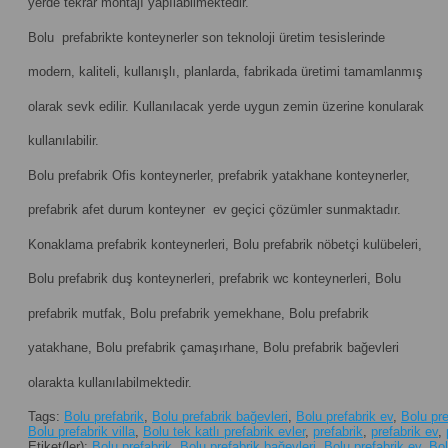
yerde tekrar montajı yapılabilmektedir.
Bolu prefabrikte konteynerler son teknoloji üretim tesislerinde
modern, kaliteli, kullanışlı, planlarda, fabrikada üretimi tamamlanmış
olarak sevk edilir. Kullanılacak yerde uygun zemin üzerine konularak
kullanılabilir.
Bolu prefabrik Ofis konteynerler, prefabrik yatakhane konteynerler,
prefabrik afet durum konteyner ev geçici çözümler sunmaktadır.
Konaklama prefabrik konteynerleri, Bolu prefabrik nöbetçi kulübeleri,
Bolu prefabrik duş konteynerleri, prefabrik wc konteynerleri, Bolu
prefabrik mutfak, Bolu prefabrik yemekhane, Bolu prefabrik
yatakhane, Bolu prefabrik çamaşırhane, Bolu prefabrik bağevleri
olarakta kullanılabilmektedir.
Tags:
Bolu prefabrik
,
Bolu prefabrik bağevleri
,
Bolu prefabrik ev
,
Bolu pre
Bolu prefabrik villa
,
Bolu tek katlı prefabrik evler
,
prefabrik
,
prefabrik ev
,
Etiket(ler):
Bolu prefabrik
,
Bolu prefabrik bağevleri
,
Bolu prefabrik ev
,
Bol