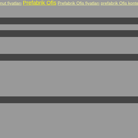
Prefabrik Ofis
nut fiyatları
Prefabrik Ofis fiyatları
prefabrik Ofis kont