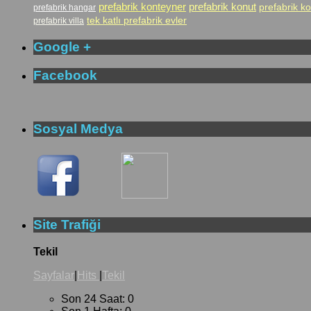
prefabrik konteyner
prefabrik konut
prefabrik ko
prefabrik hangar
tek katlı prefabrik evler
prefabrik villa
Google +
Facebook
Sosyal Medya
Site Trafiği
Tekil
Sayfalar
|
Hits
|
Tekil
Son 24 Saat:
0