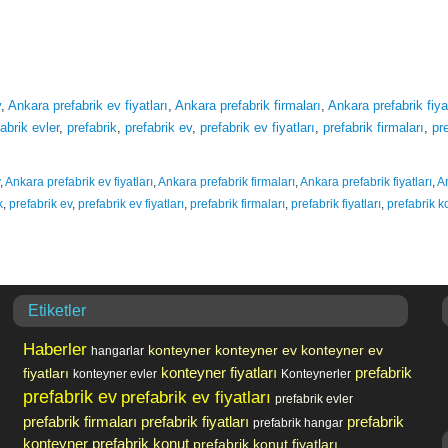
v
,
Ankara prefabrik ev fiyatları
,
Ankara prefabrik firmaları
,
Ankara prefabrik fiya
abrik evler
,
prefabrik
,
prefabrik ev
,
prefabrik ev fiyatları
,
prefabrik firmaları
,
pre
,
Ankara prefabrik ev fiyatları
,
Ankara prefabrik firmaları
,
Ankara prefabrik fiyatları
,
A
k
,
prefabrik ev
,
prefabrik ev fiyatları
,
prefabrik firmaları
,
prefabrik fiyatları
,
prefabrik k
Etiketler
Haberler
konteyner
konteyner ev
konteyner ev
hangarlar
prefabrik
fiyatları
konteyner fiyatları
konteyner evler
Konteynerler
prefabrik ev
prefabrik ev fiyatları
prefabrik evler
prefabrik firmaları
prefabrik fiyatları
prefabrik
prefabrik hangar
konteyner
prefabrik konut
prefabrik konut fiyatları