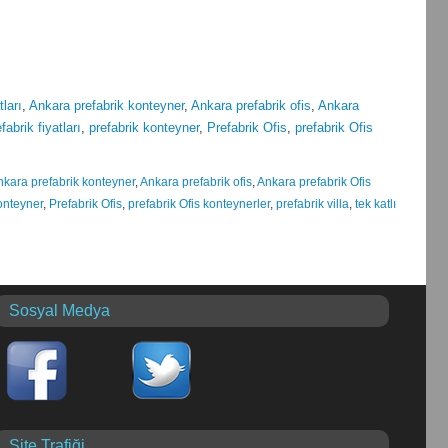
tları
,
Ankara prefabrik konteyner
,
Ankara prefabrik ofis
,
Ankara
fabrik fiyatları
,
prefabrik konteyner
,
Prefabrik Ofis
,
prefabrik Ofis
nkara prefabrik konteyner
,
Ankara prefabrik ofis
,
Ankara prefabrik Ofis
onteyner
,
Prefabrik Ofis
,
prefabrik Ofis konteynerler
,
prefabrik villa
,
tek katlı
Sosyal Medya
Site Trafiği