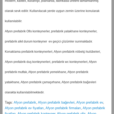
modern, kaliteli, kullanışlı, planlarda, fabrikada üretimi tamamlanmış
olarak sevk edilir. Kullanılacak yerde uygun zemin üzerine konularak
kullanılabilir.
Afyon prefabrik Ofis konteynerler, prefabrik yatakhane konteynerler,
prefabrik afet durum konteyner ev geçici çözümler sunmaktadır.
Konaklama prefabrik konteynerleri, Afyon prefabrik nöbetçi kulübeleri,
Afyon prefabrik duş konteynerleri, prefabrik wc konteynerleri, Afyon
prefabrik mutfak, Afyon prefabrik yemekhane, Afyon prefabrik
yatakhane, Afyon prefabrik çamaşırhane, Afyon prefabrik bağevleri
olarakta kullanılabilmektedir.
Tags:
Afyon prefabrik
,
Afyon prefabrik bağevleri
,
Afyon prefabrik ev
,
Afyon prefabrik ev fiyatları
,
Afyon prefabrik firmaları
,
Afyon prefabrik
fiyatları
,
Afyon prefabrik konteyner
,
Afyon prefabrik ofis
,
Afyon