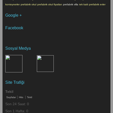
konteynerler
prefabrik okul
prefabrik okul fiyatları
prefabrik villa
tek katlı prefabrik evler
Google +
Facebook
Sosyal Medya
Site Trafiği
Tekil
|
|
Sayfalar
Hits
Tekil
Son 24 Saat:
0
Son 1 Hafta:
0