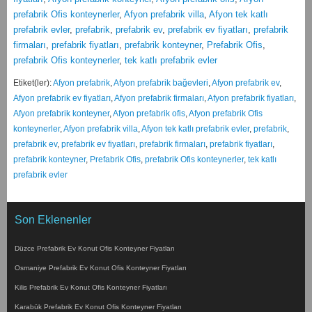
prefabrik Ofis konteynerler
,
Afyon prefabrik villa
,
Afyon tek katlı
prefabrik evler
,
prefabrik
,
prefabrik ev
,
prefabrik ev fiyatları
,
prefabrik
firmaları
,
prefabrik fiyatları
,
prefabrik konteyner
,
Prefabrik Ofis
,
prefabrik Ofis konteynerler
,
tek katlı prefabrik evler
Etiket(ler):
Afyon prefabrik
,
Afyon prefabrik bağevleri
,
Afyon prefabrik ev
,
Afyon prefabrik ev fiyatları
,
Afyon prefabrik firmaları
,
Afyon prefabrik fiyatları
,
Afyon prefabrik konteyner
,
Afyon prefabrik ofis
,
Afyon prefabrik Ofis
konteynerler
,
Afyon prefabrik villa
,
Afyon tek katlı prefabrik evler
,
prefabrik
,
prefabrik ev
,
prefabrik ev fiyatları
,
prefabrik firmaları
,
prefabrik fiyatları
,
prefabrik konteyner
,
Prefabrik Ofis
,
prefabrik Ofis konteynerler
,
tek katlı
prefabrik evler
Son Eklenenler
Düzce Prefabrik Ev Konut Ofis Konteyner Fiyatları
Osmaniye Prefabrik Ev Konut Ofis Konteyner Fiyatları
Kilis Prefabrik Ev Konut Ofis Konteyner Fiyatları
Karabük Prefabrik Ev Konut Ofis Konteyner Fiyatları