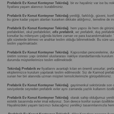
Prefabrik Ev Konut Konteyner Tekirdağ
bir ev hayaliniz var ise bu no
fiyatlara yaşam alanınızı kurabilirsiniz.
Prefabrik Ev Konut Konteyner Tekirdağ
yeniliği, farklılığı, güveni, kon
bu güne kadar yaşam alanları kurarken dikkate aldığımız, temeline de ins
Prefabrik Ev Konut Konteyner Tekirdağ
hem yapısı ile hem de görünü
prefabrikleri, okul prefabrikleri,
ofis prefabrik
,
wc prefabrik
, duş
prefabri
konutlar bu milenyum çağında bizlere zaman ve para kazandırmaktadır.
gibi sürelerde bitmesi ve anahtar teslim olduğu bilinmektedir. Bu süre uza
teslim yapılmaktadır.
Prefabrik Ev Konut Konteyner Tekirdağ
Kapısından pencerelerine, duva
üretim sonrası yapı üniteleri uluslararası nakliye standartlarında kuru
durumda müşterilerimize teslim edilmektedir.
Tekirdağ
Prefabrik ev
fiyatlarını avantajlı kılan en önemli unsurlar; pr
ekiplerimizce kurulum yapılarak teslim edilmesidir. Siz de Karmod prefabr
sunan her biri alanında uzman müşteri temsilcilerimizle görüşebilirsiniz.
Prefabrik Ev Konut Konteyner Tekirdağ
gayrimenkul sektöründe son dön
seviyelerde seyreden prefabrik evler aynı zamanda yazlık kullanım özelliğ
Prefabrik Ev Konut Konteyner Tekirdağ
olarak sahip olduğumuz yenilik
estetik tasarımda evler imal ediyoruz. Son derece konfor sunan özellikte u
Hayalinizdeki yaşam tarzınızı bulacağınız yenilikçi tasarımlarımızla hem