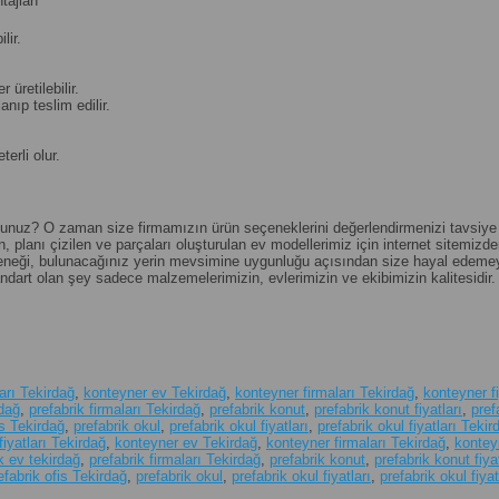
ajları
lir.
üretilebilir.
nıp teslim edilir.
erli olur.
rsunuz? O zaman size firmamızın ürün seçeneklerini değerlendirmenizi tavsiye ede
, planı çizilen ve parçaları oluşturulan ev modellerimiz için internet sitemizden 
seçeneği, bulunacağınız yerin mevsimine uygunluğu açısından size hayal edemey
andart olan şey sadece malzemelerimizin, evlerimizin ve ekibimizin kalitesidir.
arı Tekirdağ
,
konteyner ev Tekirdağ
,
konteyner firmaları Tekirdağ
,
konteyner fi
rdağ
,
prefabrik firmaları Tekirdağ
,
prefabrik konut
,
prefabrik konut fiyatları
,
pref
is Tekirdağ
,
prefabrik okul
,
prefabrik okul fiyatları
,
prefabrik okul fiyatları Tekir
iyatları Tekirdağ
,
konteyner ev Tekirdağ
,
konteyner firmaları Tekirdağ
,
konteyn
k ev tekirdağ
,
prefabrik firmaları Tekirdağ
,
prefabrik konut
,
prefabrik konut fiyat
efabrik ofis Tekirdağ
,
prefabrik okul
,
prefabrik okul fiyatları
,
prefabrik okul fiya