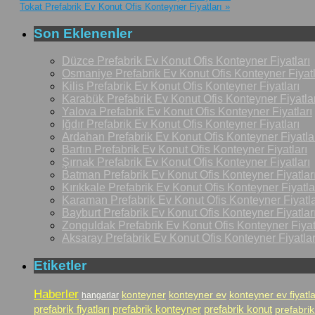
Tokat Prefabrik Ev Konut Ofis Konteyner Fiyatları
»
Son Eklenenler
Düzce Prefabrik Ev Konut Ofis Konteyner Fiyatları
Osmaniye Prefabrik Ev Konut Ofis Konteyner Fiyatl
Kilis Prefabrik Ev Konut Ofis Konteyner Fiyatları
Karabük Prefabrik Ev Konut Ofis Konteyner Fiyatlar
Yalova Prefabrik Ev Konut Ofis Konteyner Fiyatları
Iğdır Prefabrik Ev Konut Ofis Konteyner Fiyatları
Ardahan Prefabrik Ev Konut Ofis Konteyner Fiyatla
Bartın Prefabrik Ev Konut Ofis Konteyner Fiyatları
Şırnak Prefabrik Ev Konut Ofis Konteyner Fiyatları
Batman Prefabrik Ev Konut Ofis Konteyner Fiyatlar
Kırıkkale Prefabrik Ev Konut Ofis Konteyner Fiyatla
Karaman Prefabrik Ev Konut Ofis Konteyner Fiyatla
Bayburt Prefabrik Ev Konut Ofis Konteyner Fiyatlar
Zonguldak Prefabrik Ev Konut Ofis Konteyner Fiyat
Aksaray Prefabrik Ev Konut Ofis Konteyner Fiyatlar
Etiketler
Haberler
konteyner
konteyner ev
konteyner ev fiyatla
hangarlar
prefabrik fiyatları
prefabrik konteyner
prefabrik konut
prefabrik