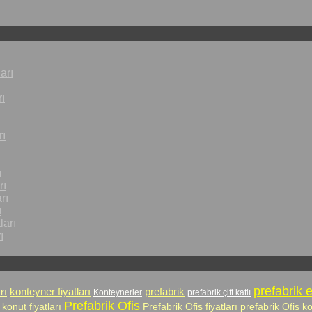
arı
ı
rı
ı
rı
rı
ı
ları
ı
prefabrik 
prefabrik
rı
konteyner fiyatları
Konteynerler
prefabrik çift katlı
Prefabrik Ofis
 konut fiyatları
Prefabrik Ofis fiyatları
prefabrik Ofis k