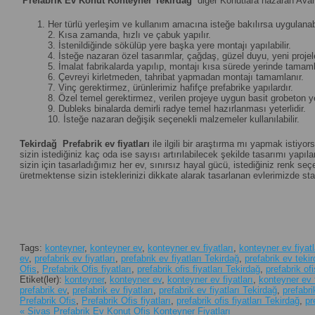
Prefabrik Ev Konut Konteyner Tekirdağ
diğer Konutlara nazaran Avant
Her türlü yerleşim ve kullanım amacına isteğe bakılırsa uygulanabi
2. Kısa zamanda, hızlı ve çabuk yapılır.
3. İstenildiğinde sökülüp yere başka yere montajı yapılabilir.
4. İsteğe nazaran özel tasarımlar, çağdaş, güzel duyu, yeni projeler 
5. İmalat fabrikalarda yapılıp, montajı kısa sürede yerinde tamamla
6. Çevreyi kirletmeden, tahribat yapmadan montajı tamamlanır.
7. Vinç gerektirmez, ürünlerimiz hafifçe prefabrike yapılardır.
8. Özel temel gerektirmez, verilen projeye uygun basit grobeton yet
9. Dubleks binalarda demirli radye temel hazırlanması yeterlidir.
10. İsteğe nazaran değişik seçenekli malzemeler kullanılabilir.
Tekirdağ
Prefabrik ev fiyatları
ile ilgili bir araştırma mı yapmak istiyo
sizin istediğiniz kaç oda ise sayısı artırılabilecek şekilde tasarımı yapılan
sizin için tasarladığımız her ev, sınırsız hayal gücü, istediğiniz renk 
üretmektense sizin isteklerinizi dikkate alarak tasarlanan evlerimizde st
Tags:
konteyner
,
konteyner ev
,
konteyner ev fiyatları
,
konteyner ev fiyatl
ev
,
prefabrik ev fiyatları
,
prefabrik ev fiyatları Tekirdağ
,
prefabrik ev teki
Ofis
,
Prefabrik Ofis fiyatları
,
prefabrik ofis fiyatları Tekirdağ
,
prefabrik of
Etiket(ler):
konteyner
,
konteyner ev
,
konteyner ev fiyatları
,
konteyner ev f
prefabrik ev
,
prefabrik ev fiyatları
,
prefabrik ev fiyatları Tekirdağ
,
prefabri
Prefabrik Ofis
,
Prefabrik Ofis fiyatları
,
prefabrik ofis fiyatları Tekirdağ
,
pr
«
Sivas Prefabrik Ev Konut Ofis Konteyner Fiyatları