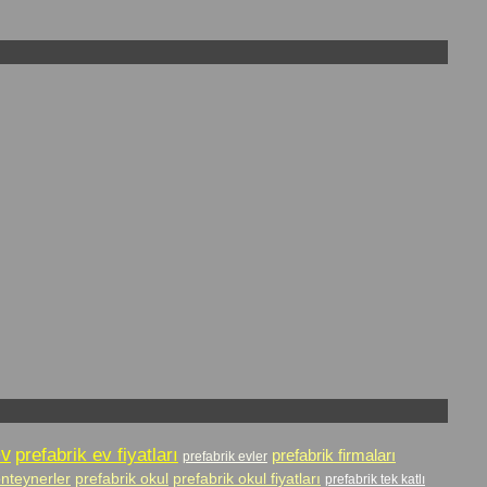
ev
prefabrik ev fiyatları
prefabrik firmaları
prefabrik evler
onteynerler
prefabrik okul
prefabrik okul fiyatları
prefabrik tek katlı