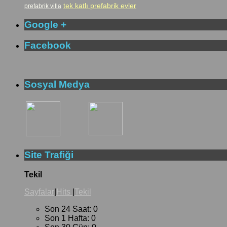
tek katlı prefabrik evler
prefabrik villa
Google +
Facebook
Sosyal Medya
Site Trafiği
Tekil
Sayfalar
|
Hits
|
Tekil
Son 24 Saat:
0
Son 1 Hafta:
0