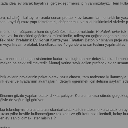
ktada ideal ev olarak hayalinizi gerçekleştirmeniz için yanınızdayız. Hem ku
foru, rahatlığı, kaliteyi bir arada sunan prefabrik ev tasarımları ile farklı bir ya
anı koyduğumuz yapı felsefemizi, değerlerimizi ve bilgi birikimimizi sizlerle 
mü ile hem bütçenize hem de gözünüze hitap etmektedir.
Prefabrik evler
tek 
k
vs. vs. bu örnekleri çoğaltmak mümkündür, milenyum çağına geçen biz insanl
Tekirdağ
Prefabrik Ev Konut Konteyner Fiyatları
Beton bir binanın proje
r veya kısalır prefabrik konutlarda ise 45 günde anahtar teslimi yapılmaktadır. 
r panellerinden çatı sistemine kadar evi oluşturan her detay fabrika demonte 
lum mekanına sevk edilmektedir. Montaj yerine sevk edilen prefabrik evler uzm
efabrik evlerin projelerinin paket olarak hazır olması, tam malzeme kullanımıy
ik evler ve fiyatlarının avantajlarını detaylı öğrenmek için iletişim sayfamızd
emin gözde yapıları olarak dikkat çekiyor. Kurulumu kısa sürede gerçekleştiri
iyle de yoğun ilgi görüyor.
çi teknolojimizle uluslararası standartlarda kaliteli malzeme kullanarak en 
zun yıllar keyifle kullanacağınız tek katlı ve çift katlı hızlı üretimli, kolay
en ev sahibi olmak ister misiniz ?