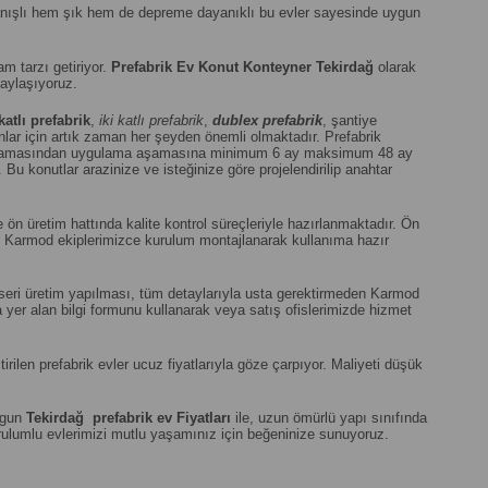
llanışlı hem şık hem de depreme dayanıklı bu evler sayesinde uygun
şam tarzı getiriyor.
Prefabrik Ev Konut Konteyner Tekirdağ
olarak
paylaşıyoruz.
katlı prefabrik
,
iki katlı prefabrik
,
dublex
prefabrik
, şantiye
ar için artık zaman her şeyden önemli olmaktadır. Prefabrik
 aşamasından uygulama aşamasına minimum 6 ay maksimum 48 ay
Bu konutlar arazinize ve isteğinize göre projelendirilip anahtar
ön üretim hattında kalite kontrol süreçleriyle hazırlanmaktadır. Ön
an Karmod ekiplerimizce kurulum montajlanarak kullanıma hazır
la seri üretim yapılması, tüm detaylarıyla usta gerektirmeden Karmod
a yer alan bilgi formunu kullanarak veya satış ofislerimizde hizmet
len prefabrik evler ucuz fiyatlarıyla göze çarpıyor. Maliyeti düşük
uygun
Tekirdağ
prefabrik ev Fiyatları
ile, uzun ömürlü yapı sınıfında
 kurulumlu evlerimizi mutlu yaşamınız için beğeninize sunuyoruz.