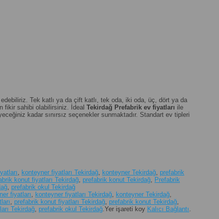
biliriz. Tek katlı ya da çift katlı, tek oda, iki oda, üç, dört ya da
fikir sahibi olabilirsiniz. İdeal
Tekirdağ
Prefabrik ev fiyatları
ile
eceğiniz kadar sınırsız seçenekler sunmaktadır. Standart ev tipleri
yatları
,
konteyner fiyatları Tekirdağ
,
konteyner Tekirdağ
,
prefabrik
abrik konut fiyatları Tekirdağ
,
prefabrik konut Tekirdağ
,
Prefabrik
dağ
,
prefabrik okul Tekirdağ
er fiyatları
,
konteyner fiyatları Tekirdağ
,
konteyner Tekirdağ
,
ları
,
prefabrik konut fiyatları Tekirdağ
,
prefabrik konut Tekirdağ
,
tları Tekirdağ
,
prefabrik okul Tekirdağ
.
Yer işareti koy
Kalıcı Bağlantı
.