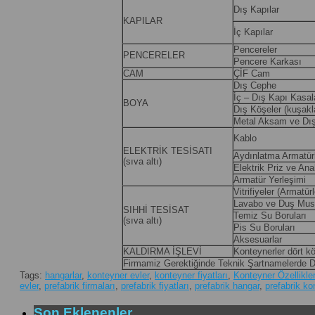
Dış Kapılar
KAPILAR
İç Kapılar
Pencereler
PENCERELER
Pencere Karkası
CAM
ÇİF Cam
Dış Cephe
İç – Dış Kapı Kasal
BOYA
Dış Köşeler (kuşakl
Metal Aksam ve Dı
Kablo
ELEKTRİK TESİSATI
Aydınlatma Armatürl
(sıva altı)
Elektrik Priz ve Ana
Armatür Yerleşimi
Vitrifiyeler (Armatürl
Lavabo ve Duş Musl
SIHHİ TESİSAT
Temiz Su Boruları
(sıva altı)
Pis Su Boruları
Aksesuarlar
KALDIRMA İŞLEVİ
Konteynerler dört köş
Firmamiz Gerektiğinde Teknik Şartnamelerde Değ
Tags:
hangarlar
,
konteyner evler
,
konteyner fiyatları
,
Konteyner Özellikler
evler
,
prefabrik firmaları
,
prefabrik fiyatları
,
prefabrik hangar
,
prefabrik ko
Son Eklenenler