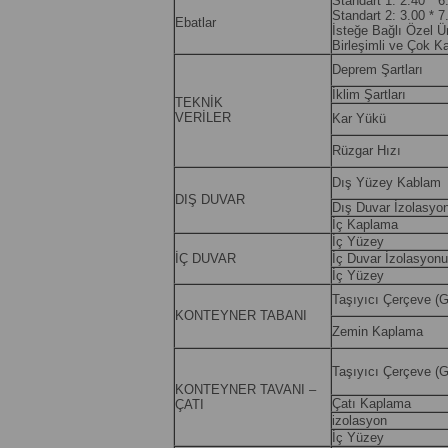
Standart 1: 2.40 * 
Standart 2: 3.00 * 
Ebatlar
İsteğe Bağlı Özel Ür
Birleşimli ve Çok Kat
Deprem Şartları
İklim Şartları
TEKNİK
VERİLER
Kar Yükü
Rüzgar Hızı
Dış Yüzey Kablam
DIŞ DUVAR
Dış Duvar İzolasyo
İç Kaplama
İç Yüzey
İÇ DUVAR
İç Duvar İzolasyonu
İç Yüzey
Taşıyıcı Çerçeve (G
KONTEYNER TABANI
Zemin Kaplama
Taşıyıcı Çerçeve (G
KONTEYNER TAVANI –
Çatı Kaplama
ÇATI
izolasyon
İç Yüzey