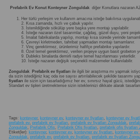
Prefabrik Ev Konut Konteyner Zonguldak
diğer Konutlara nazaran AZ
Her türlü yerleşim ve kullanım amacına isteğe bakılırsa uygulanabi
2. Kısa zamanda, hızlı ve çabuk yapılır.
3. İstenildiğinde sökülüp yere başka yere montajı yapılabilir.
4. İsteğe nazaran özel tasarımlar, çağdaş, güzel duyu, yeni projeler 
5. İmalat fabrikalarda yapılıp, montajı kısa sürede yerinde tamamla
6. Çevreyi kirletmeden, tahribat yapmadan montajı tamamlanır.
7. Vinç gerektirmez, ürünlerimiz hafifçe prefabrike yapılardır.
8. Özel temel gerektirmez, verilen projeye uygun basit grobeton yet
9. Dubleks binalarda demirli radye temel hazırlanması yeterlidir.
10. İsteğe nazaran değişik seçenekli malzemeler kullanılabilir.
Zonguldak
Prefabrik ev fiyatları
ile ilgili bir araştırma mı yapmak isti
da sizin istediğiniz kaç oda ise sayısı artırılabilecek şekilde tasarımı yapı
fiyatları
ile sizin için tasarladığımız her ev, sınırsız hayal gücü, iste
Standart ev tipleri üretmektense sizin isteklerinizi dikkate alarak tasarl
Tags:
konteyner
,
konteyner ev
,
konteyner ev fiyatları
,
konteyner ev fiyat
prefabrik ev
,
prefabrik ev fiyatları
,
prefabrik ev fiyatları Zonguldak
,
prefa
Zonguldak
,
Prefabrik Ofis
,
Prefabrik Ofis fiyatları
,
prefabrik ofis fiyatlar
Etiket(ler):
konteyner
,
konteyner ev
,
konteyner ev fiyatları
,
konteyner ev 
Zonguldak
,
prefabrik ev
,
prefabrik ev fiyatları
,
prefabrik ev fiyatları Zong