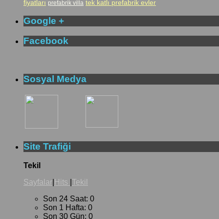
fiyatları
tek katlı prefabrik evler
prefabrik villa
Google +
Facebook
Sosyal Medya
Site Trafiği
Tekil
Sayfalar
|
Hits
|
Tekil
Son 24 Saat:
0
Son 1 Hafta:
0
Son 30 Gün:
0