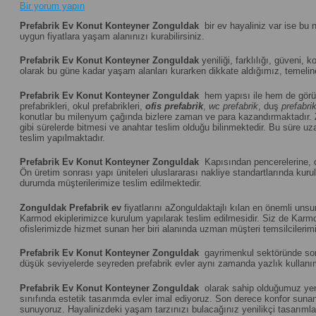
Bir yorum yapın
Prefabrik Ev Konut Konteyner Zonguldak
bir ev hayaliniz var ise bu 
uygun fiyatlara yaşam alanınızı kurabilirsiniz.
Prefabrik Ev Konut Konteyner Zonguldak
yeniliği, farklılığı, güveni, k
olarak bu güne kadar yaşam alanları kurarken dikkate aldığımız, temeline 
Prefabrik Ev Konut Konteyner Zonguldak
hem yapısı ile hem de görü
prefabrikleri, okul prefabrikleri,
ofis prefabrik
,
wc prefabrik
, duş
prefabri
konutlar bu milenyum çağında bizlere zaman ve para kazandırmaktadır.
gibi sürelerde bitmesi ve anahtar teslim olduğu bilinmektedir. Bu süre uza
teslim yapılmaktadır.
Prefabrik Ev Konut Konteyner Zonguldak
Kapısından pencerelerine, du
Ön üretim sonrası yapı üniteleri uluslararası nakliye standartlarında k
durumda müşterilerimize teslim edilmektedir.
Zonguldak
Prefabrik ev
fiyatlarını aZonguldaktajlı kılan en önemli unsu
Karmod ekiplerimizce kurulum yapılarak teslim edilmesidir. Siz de Karmod
ofislerimizde hizmet sunan her biri alanında uzman müşteri temsilcilerimiz
Prefabrik Ev Konut Konteyner Zonguldak
gayrimenkul sektöründe son d
düşük seviyelerde seyreden prefabrik evler aynı zamanda yazlık kullanım 
Prefabrik Ev Konut Konteyner Zonguldak
olarak sahip olduğumuz yenil
sınıfında estetik tasarımda evler imal ediyoruz. Son derece konfor sunan ö
sunuyoruz. Hayalinizdeki yaşam tarzınızı bulacağınız yenilikçi tasarıml