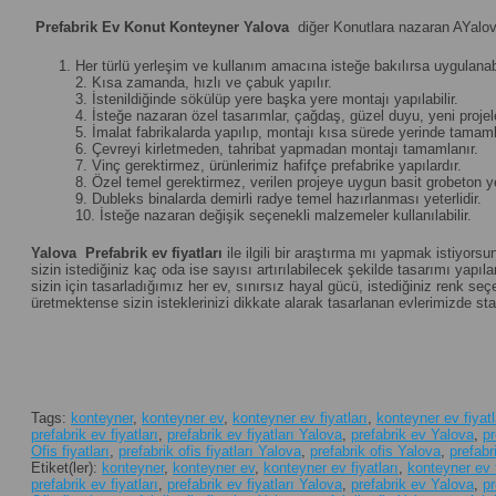
Prefabrik Ev Konut Konteyner Yalova
diğer Konutlara nazaran AYalova
Her türlü yerleşim ve kullanım amacına isteğe bakılırsa uygulanabi
2. Kısa zamanda, hızlı ve çabuk yapılır.
3. İstenildiğinde sökülüp yere başka yere montajı yapılabilir.
4. İsteğe nazaran özel tasarımlar, çağdaş, güzel duyu, yeni projeler 
5. İmalat fabrikalarda yapılıp, montajı kısa sürede yerinde tamamla
6. Çevreyi kirletmeden, tahribat yapmadan montajı tamamlanır.
7. Vinç gerektirmez, ürünlerimiz hafifçe prefabrike yapılardır.
8. Özel temel gerektirmez, verilen projeye uygun basit grobeton yet
9. Dubleks binalarda demirli radye temel hazırlanması yeterlidir.
10. İsteğe nazaran değişik seçenekli malzemeler kullanılabilir.
Yalova
Prefabrik ev fiyatları
ile ilgili bir araştırma mı yapmak istiyorsu
sizin istediğiniz kaç oda ise sayısı artırılabilecek şekilde tasarımı yapılan
sizin için tasarladığımız her ev, sınırsız hayal gücü, istediğiniz renk 
üretmektense sizin isteklerinizi dikkate alarak tasarlanan evlerimizde st
Tags:
konteyner
,
konteyner ev
,
konteyner ev fiyatları
,
konteyner ev fiyat
prefabrik ev fiyatları
,
prefabrik ev fiyatları Yalova
,
prefabrik ev Yalova
,
pr
Ofis fiyatları
,
prefabrik ofis fiyatları Yalova
,
prefabrik ofis Yalova
,
prefabr
Etiket(ler):
konteyner
,
konteyner ev
,
konteyner ev fiyatları
,
konteyner ev f
prefabrik ev fiyatları
,
prefabrik ev fiyatları Yalova
,
prefabrik ev Yalova
,
pr