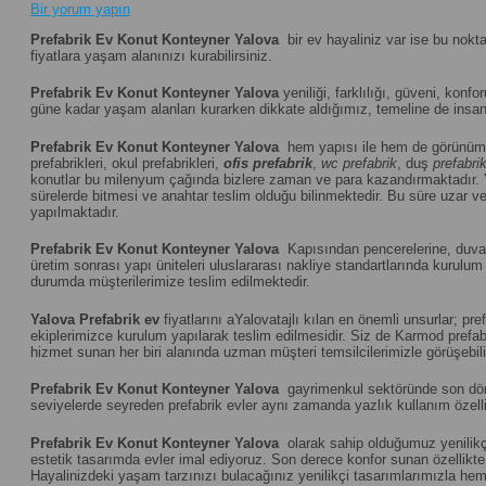
Bir yorum yapın
Prefabrik Ev Konut Konteyner Yalova
bir ev hayaliniz var ise bu nokt
fiyatlara yaşam alanınızı kurabilirsiniz.
Prefabrik Ev Konut Konteyner Yalova
yeniliği, farklılığı, güveni, konfo
güne kadar yaşam alanları kurarken dikkate aldığımız, temeline de insanı
Prefabrik Ev Konut Konteyner Yalova
hem yapısı ile hem de görünümü
prefabrikleri, okul prefabrikleri,
ofis prefabrik
,
wc prefabrik
, duş
prefabri
konutlar bu milenyum çağında bizlere zaman ve para kazandırmaktadır.
sürelerde bitmesi ve anahtar teslim olduğu bilinmektedir. Bu süre uzar vey
yapılmaktadır.
Prefabrik Ev Konut Konteyner Yalova
Kapısından pencerelerine, duvar 
üretim sonrası yapı üniteleri uluslararası nakliye standartlarında kuru
durumda müşterilerimize teslim edilmektedir.
Yalova
Prefabrik ev
fiyatlarını aYalovatajlı kılan en önemli unsurlar; p
ekiplerimizce kurulum yapılarak teslim edilmesidir. Siz de Karmod prefabr
hizmet sunan her biri alanında uzman müşteri temsilcilerimizle görüşebili
Prefabrik Ev Konut Konteyner Yalova
gayrimenkul sektöründe son dönem
seviyelerde seyreden prefabrik evler aynı zamanda yazlık kullanım özelliğ
Prefabrik Ev Konut Konteyner Yalova
olarak sahip olduğumuz yenilikçi
estetik tasarımda evler imal ediyoruz. Son derece konfor sunan özellikte u
Hayalinizdeki yaşam tarzınızı bulacağınız yenilikçi tasarımlarımızla hem