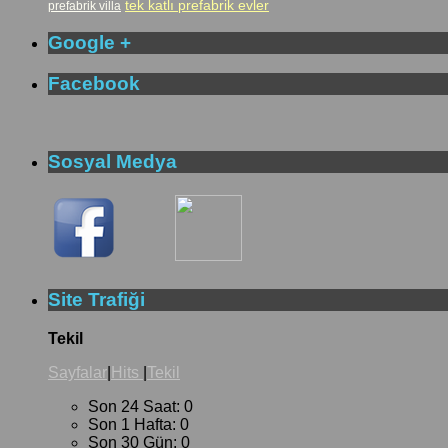
tek katlı prefabrik evler
prefabrik villa
Google +
Facebook
Sosyal Medya
Site Trafiği
Tekil
Sayfalar
|
Hits
|
Tekil
Son 24 Saat:
0
Son 1 Hafta:
0
Son 30 Gün:
0