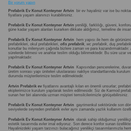
Bir yorum yapın
Prefabrik Ev Konut Konteyner Artvin
bir ev hayaliniz var ise bu nokta
fiyatlara yaşam alanınızı kurabilirsiniz.
Prefabrik Ev Konut Konteyner Artvin
yeniliği, farklılığı, güveni, konfor
güne kadar yaşam alanları kurarken dikkate aldığımız, temeline de insanı
Prefabrik Ev Konut Konteyner Artvin
hem yapısı ile hem de görünümü 
prefabrikleri, okul prefabrikleri,
ofis prefabrik
,
wc prefabrik
, duş
prefabri
konutlar bu milenyum çağında bizlere zaman ve para kazandırmaktadır.
sürelerde bitmesi ve anahtar teslim olduğu bilinmektedir. Bu süre uzar vey
yapılmaktadır.
Prefabrik Ev Konut Konteyner Artvin
Kapısından pencerelerine, duvar p
üretim sonrası yapı üniteleri uluslararası nakliye standartlarında kuru
durumda müşterilerimize teslim edilmektedir.
Artvin
Prefabrik ev
fiyatlarını avantajlı kılan en önemli unsurlar; prefa
ekiplerimizce kurulum yapılarak teslim edilmesidir. Siz de Karmod prefabr
sunan her biri alanında uzman müşteri temsilcilerimizle görüşebilirsiniz.
Prefabrik Ev Konut Konteyner Artvin
gayrimenkul sektöründe son dönemi
seviyelerde seyreden prefabrik evler aynı zamanda yazlık kullanım özelliğ
Prefabrik Ev Konut Konteyner Artvin
olarak sahip olduğumuz yenilikçi 
estetik tasarımda evler imal ediyoruz. Son derece konfor sunan özellikte u
Hayalinizdeki yaşam tarzınızı bulacağınız yenilikçi tasarımlarımızla hem