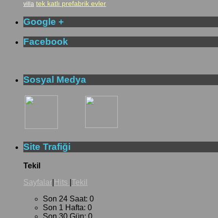
tek katlı prefabrik evler
villa
Google +
Facebook
Sosyal Medya
Site Trafiği
Tekil
Sayfalar
|
Hits
|
Tekil
Son 24 Saat:
0
Son 1 Hafta:
0
Son 30 Gün:
0