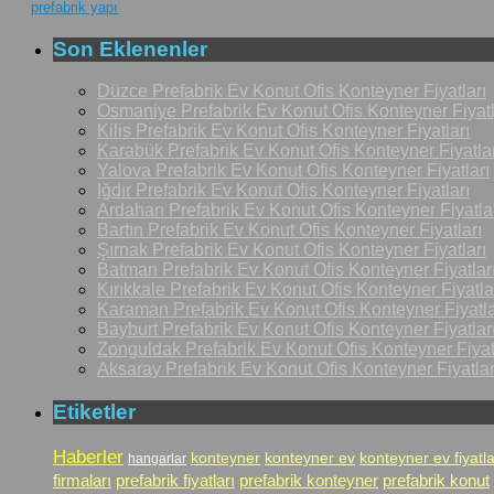
prefabrik yapı
Son Eklenenler
Düzce Prefabrik Ev Konut Ofis Konteyner Fiyatları
Osmaniye Prefabrik Ev Konut Ofis Konteyner Fiyatl
Kilis Prefabrik Ev Konut Ofis Konteyner Fiyatları
Karabük Prefabrik Ev Konut Ofis Konteyner Fiyatlar
Yalova Prefabrik Ev Konut Ofis Konteyner Fiyatları
Iğdır Prefabrik Ev Konut Ofis Konteyner Fiyatları
Ardahan Prefabrik Ev Konut Ofis Konteyner Fiyatla
Bartın Prefabrik Ev Konut Ofis Konteyner Fiyatları
Şırnak Prefabrik Ev Konut Ofis Konteyner Fiyatları
Batman Prefabrik Ev Konut Ofis Konteyner Fiyatlar
Kırıkkale Prefabrik Ev Konut Ofis Konteyner Fiyatla
Karaman Prefabrik Ev Konut Ofis Konteyner Fiyatla
Bayburt Prefabrik Ev Konut Ofis Konteyner Fiyatlar
Zonguldak Prefabrik Ev Konut Ofis Konteyner Fiyat
Aksaray Prefabrik Ev Konut Ofis Konteyner Fiyatlar
Etiketler
Haberler
konteyner
konteyner ev
konteyner ev fiyatla
hangarlar
firmaları
prefabrik fiyatları
prefabrik konteyner
prefabrik konut