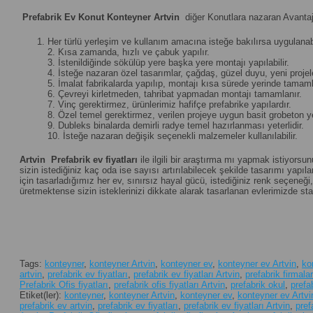
Prefabrik Ev Konut Konteyner Artvin
diğer Konutlara nazaran Avantaj
Her türlü yerleşim ve kullanım amacına isteğe bakılırsa uygulanabi
2. Kısa zamanda, hızlı ve çabuk yapılır.
3. İstenildiğinde sökülüp yere başka yere montajı yapılabilir.
4. İsteğe nazaran özel tasarımlar, çağdaş, güzel duyu, yeni projeler 
5. İmalat fabrikalarda yapılıp, montajı kısa sürede yerinde tamamla
6. Çevreyi kirletmeden, tahribat yapmadan montajı tamamlanır.
7. Vinç gerektirmez, ürünlerimiz hafifçe prefabrike yapılardır.
8. Özel temel gerektirmez, verilen projeye uygun basit grobeton yet
9. Dubleks binalarda demirli radye temel hazırlanması yeterlidir.
10. İsteğe nazaran değişik seçenekli malzemeler kullanılabilir.
Artvin
Prefabrik ev fiyatları
ile ilgili bir araştırma mı yapmak istiyorsu
sizin istediğiniz kaç oda ise sayısı artırılabilecek şekilde tasarımı yapılan
için tasarladığımız her ev, sınırsız hayal gücü, istediğiniz renk seçene
üretmektense sizin isteklerinizi dikkate alarak tasarlanan evlerimizde st
Tags:
konteyner
,
konteyner Artvin
,
konteyner ev
,
konteyner ev Artvin
,
ko
artvin
,
prefabrik ev fiyatları
,
prefabrik ev fiyatları Artvin
,
prefabrik firmalar
Prefabrik Ofis fiyatları
,
prefabrik ofis fiyatları Artvin
,
prefabrik okul
,
prefa
Etiket(ler):
konteyner
,
konteyner Artvin
,
konteyner ev
,
konteyner ev Artvi
prefabrik ev artvin
,
prefabrik ev fiyatları
,
prefabrik ev fiyatları Artvin
,
pref