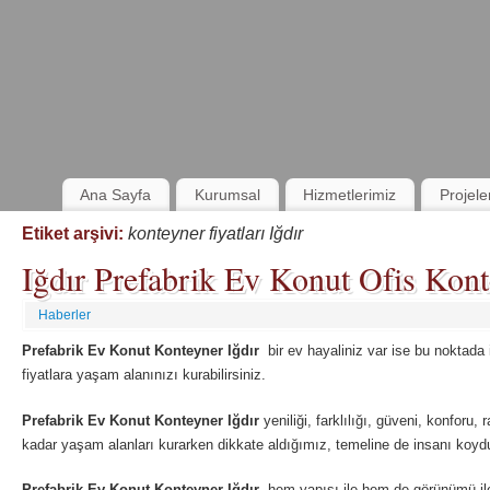
Ana Sayfa
Kurumsal
Hizmetlerimiz
Projele
Etiket arşivi:
konteyner fiyatları Iğdır
Iğdır Prefabrik Ev Konut Ofis Konte
Haberler
Prefabrik Ev Konut Konteyner Iğdır
bir ev hayaliniz var ise bu noktada
fiyatlara yaşam alanınızı kurabilirsiniz.
Prefabrik Ev Konut Konteyner Iğdır
yeniliği, farklılığı, güveni, konforu, 
kadar yaşam alanları kurarken dikkate aldığımız, temeline de insanı koyduğ
Prefabrik Ev Konut Konteyner Iğdır
hem yapısı ile hem de görünümü il