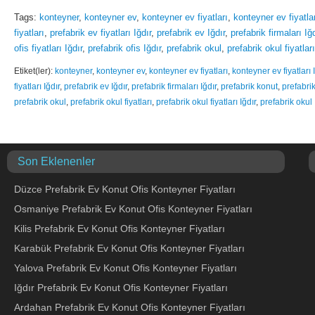
Tags:
konteyner
,
konteyner ev
,
konteyner ev fiyatları
,
konteyner ev fiyatlar
fiyatları
,
prefabrik ev fiyatları Iğdır
,
prefabrik ev Iğdır
,
prefabrik firmaları Iğd
ofis fiyatları Iğdır
,
prefabrik ofis Iğdır
,
prefabrik okul
,
prefabrik okul fiyatları
Etiket(ler):
konteyner
,
konteyner ev
,
konteyner ev fiyatları
,
konteyner ev fiyatları 
fiyatları Iğdır
,
prefabrik ev Iğdır
,
prefabrik firmaları Iğdır
,
prefabrik konut
,
prefabrik
prefabrik okul
,
prefabrik okul fiyatları
,
prefabrik okul fiyatları Iğdır
,
prefabrik okul 
Son Eklenenler
Düzce Prefabrik Ev Konut Ofis Konteyner Fiyatları
Osmaniye Prefabrik Ev Konut Ofis Konteyner Fiyatları
Kilis Prefabrik Ev Konut Ofis Konteyner Fiyatları
Karabük Prefabrik Ev Konut Ofis Konteyner Fiyatları
Yalova Prefabrik Ev Konut Ofis Konteyner Fiyatları
Iğdır Prefabrik Ev Konut Ofis Konteyner Fiyatları
Ardahan Prefabrik Ev Konut Ofis Konteyner Fiyatları