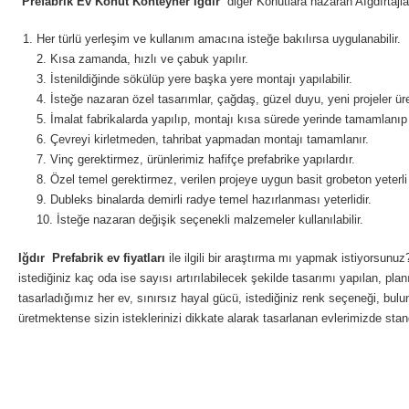
Prefabrik Ev Konut Konteyner Iğdır
diğer Konutlara nazaran AIğdırtajla
Her türlü yerleşim ve kullanım amacına isteğe bakılırsa uygulanabilir.
2. Kısa zamanda, hızlı ve çabuk yapılır.
3. İstenildiğinde sökülüp yere başka yere montajı yapılabilir.
4. İsteğe nazaran özel tasarımlar, çağdaş, güzel duyu, yeni projeler üreti
5. İmalat fabrikalarda yapılıp, montajı kısa sürede yerinde tamamlanıp t
6. Çevreyi kirletmeden, tahribat yapmadan montajı tamamlanır.
7. Vinç gerektirmez, ürünlerimiz hafifçe prefabrike yapılardır.
8. Özel temel gerektirmez, verilen projeye uygun basit grobeton yeterli 
9. Dubleks binalarda demirli radye temel hazırlanması yeterlidir.
10. İsteğe nazaran değişik seçenekli malzemeler kullanılabilir.
Iğdır
Prefabrik ev fiyatları
ile ilgili bir araştırma mı yapmak istiyorsunuz
istediğiniz kaç oda ise sayısı artırılabilecek şekilde tasarımı yapılan, planı
tasarladığımız her ev, sınırsız hayal gücü, istediğiniz renk seçeneği, bu
üretmektense sizin isteklerinizi dikkate alarak tasarlanan evlerimizde stan