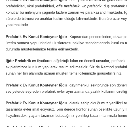
prefabrikleri, okul prefabrikleri,
ofis prefabrik
,
wc prefabrik
, duş
prefabrik
v
konutlar bu milenyum çağında bizlere zaman ve para kazandırmaktadır.
I
sürelerde bitmesi ve anahtar teslim olduğu bilinmektedir. Bu süre uzar veya
yapılmaktadır.
Prefabrik Ev Konut Konteyner Iğdır
Kapısından pencerelerine, duvar pane
üretim sonrası yapı üniteleri uluslararası nakliye standartlarında kurulu
durumda müşterilerimize teslim edilmektedir.
Iğdır
Prefabrik ev
fiyatlarını aIğdırtajlı kılan en önemli unsurlar; prefab
ekiplerimizce kurulum yapılarak teslim edilmesidir. Siz de Karmod prefabrik
sunan her biri alanında uzman müşteri temsilcilerimizle görüşebilirsiniz.
Prefabrik Ev Konut Konteyner Iğdır
gayrimenkul sektöründe son dönemin g
seviyelerde seyreden prefabrik evler aynı zamanda yazlık kullanım özelliği
Prefabrik Ev Konut Konteyner Iğdır
olarak sahip olduğumuz yenilikçi te
tasarımda evler imal ediyoruz. Son derece konfor sunan özellikte uzun yılla
Hayalinizdeki yaşam tarzınızı bulacağınız yenilikçi tasarımlarımızla heme