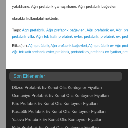
yatakhane, Ağrı prefabrik çamaşırhane, Ağrı prefabrik bağevleri
olarakta kullanılabilmektedir.
Tags:
Ağrı prefabrik
,
Ağrı prefabrik bağevleri
,
Ağrı prefabrik ev
,
Ağrı pre
prefabrik villa
,
Ağrı tek katlı prefabrik evler
,
prefabrik
,
prefabrik ev
,
pref
Etiket(ler):
Ağrı prefabrik
,
Ağrı prefabrik bağevleri
,
Ağrı prefabrik ev
,
Ağrı pref
Ağrı tek katlı prefabrik evler
,
prefabrik
,
prefabrik ev
,
prefabrik ev fiyatları
,
pre
Son Eklenenler
Düzce Prefabrik Ev Konut Ofis Konteyner Fiyatları
Osmaniye Prefabrik Ev Konut Ofis Konteyner Fiyatları
Kilis Prefabrik Ev Konut Ofis Konteyner Fiyatları
Karabük Prefabrik Ev Konut Ofis Konteyner Fiyatları
Yalova Prefabrik Ev Konut Ofis Konteyner Fiyatları
Iğdır Prefabrik Ev Konut Ofis Konteyner Fiyatları