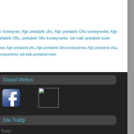
ik konteyner
,
Ağrı prefabrik ofis
,
Ağrı prefabrik Ofis konteynerler
,
Ağrı
efabrik Ofis
,
prefabrik Ofis konteynerler
,
tek katlı prefabrik evler
ner
,
Ağrı prefabrik ofis
,
Ağrı prefabrik Ofis konteynerler
,
Ağrı prefabrik villa
,
konteynerler
,
tek katlı prefabrik evler
Sosyal Medya
Site Trafiği
Tekil